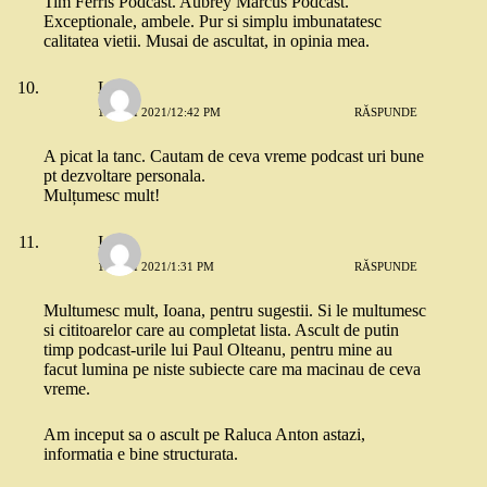
Tim Ferris Podcast. Aubrey Marcus Podcast.
Exceptionale, ambele. Pur si simplu imbunatatesc
calitatea vietii. Musai de ascultat, in opinia mea.
Luci
13 MAI 2021/12:42 PM
RĂSPUNDE
A picat la tanc. Cautam de ceva vreme podcast uri bune
pt dezvoltare personala.
Mulțumesc mult!
Ioana
13 MAI 2021/1:31 PM
RĂSPUNDE
Multumesc mult, Ioana, pentru sugestii. Si le multumesc
si cititoarelor care au completat lista. Ascult de putin
timp podcast-urile lui Paul Olteanu, pentru mine au
facut lumina pe niste subiecte care ma macinau de ceva
vreme.
Am inceput sa o ascult pe Raluca Anton astazi,
informatia e bine structurata.