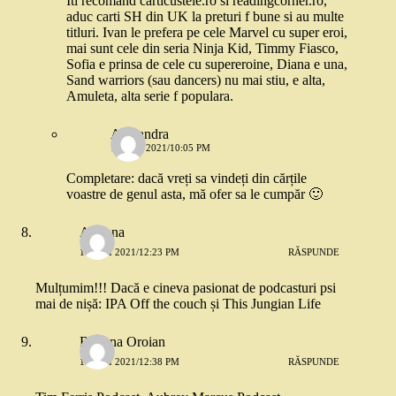
Iti recomand carticustele.ro si readingcorner.ro,
aduc carti SH din UK la preturi f bune si au multe
titluri. Ivan le prefera pe cele Marvel cu super eroi,
mai sunt cele din seria Ninja Kid, Timmy Fiasco,
Sofia e prinsa de cele cu supereroine, Diana e una,
Sand warriors (sau dancers) nu mai stiu, e alta,
Amuleta, alta serie f populara.
Alexandra
13 MAI 2021/10:05 PM
Completare: dacă vreți sa vindeți din cărțile
voastre de genul asta, mă ofer sa le cumpăr 🙂
Adriana
13 MAI 2021/12:23 PM
RĂSPUNDE
Mulțumim!!! Dacă e cineva pasionat de podcasturi psi
mai de nișă: IPA Off the couch și This Jungian Life
Roxana Oroian
13 MAI 2021/12:38 PM
RĂSPUNDE