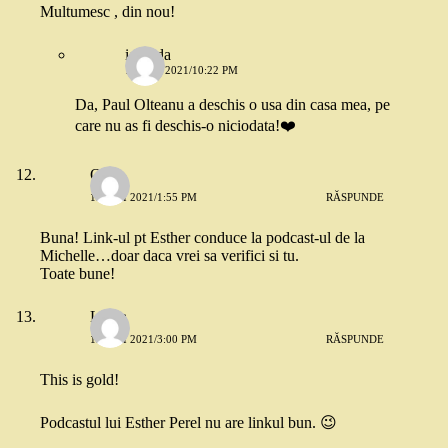
Multumesc , din nou!
iolanda
14 MAI 2021/10:22 PM
Da, Paul Olteanu a deschis o usa din casa mea, pe
care nu as fi deschis-o niciodata!❤️
Oana
13 MAI 2021/1:55 PM
RĂSPUNDE
Buna! Link-ul pt Esther conduce la podcast-ul de la
Michelle…doar daca vrei sa verifici si tu.
Toate bune!
Laura
13 MAI 2021/3:00 PM
RĂSPUNDE
This is gold!
Podcastul lui Esther Perel nu are linkul bun. 😉