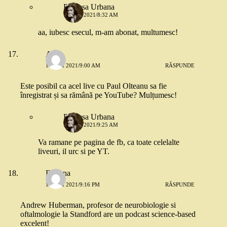
Printesa Urbana
14 MAI 2021/8:32 AM
aa, iubesc esecul, m-am abonat, multumesc!
Alisa
14 MAI 2021/9:00 AM
RĂSPUNDE
Este posibil ca acel live cu Paul Olteanu sa fie
înregistrat și sa rămână pe YouTube? Mulțumesc!
Printesa Urbana
14 MAI 2021/9:25 AM
Va ramane pe pagina de fb, ca toate celelalte
liveuri, il urc si pe YT.
Roxana
16 MAI 2021/9:16 PM
RĂSPUNDE
Andrew Huberman, profesor de neurobiologie si
oftalmologie la Standford are un podcast science-based
excelent!