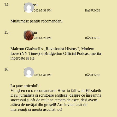
Andreea
13 MAI 2021/5:39 PM
RĂSPUNDE
Multumesc pentru recomandari.
Dendria
13 MAI 2021/6:20 PM
RĂSPUNDE
Malcom Gladwell’s „Revisionist History”, Modern
Love (NY Times) si Bridgerton Official Podcast merita
incercate si ele
Silv
13 MAI 2021/8:49 PM
RĂSPUNDE
La țanc articolul!
Vin și eu cu o recomandare: How to fail with Elizabeth
Day, jurnalistă și scriitoare engleză, despre ce înseamnă
successul și cât de mult ne temem de eșec, deși avem
atâtea de învățat din greșeli! Are invitați atât de
interesanți și merită ascultat tot!