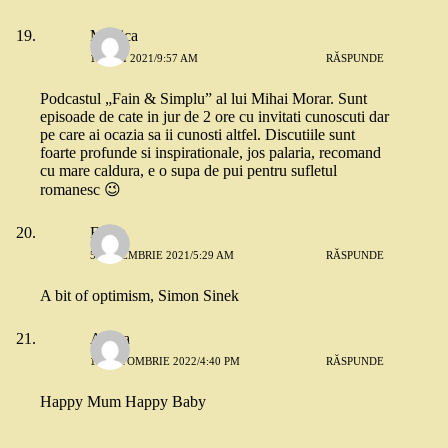
Monica
19 MAI 2021/9:57 AM
RĂSPUNDE
Podcastul „Fain & Simplu” al lui Mihai Morar. Sunt
episoade de cate in jur de 2 ore cu invitati cunoscuti dar
pe care ai ocazia sa ii cunosti altfel. Discutiile sunt
foarte profunde si inspirationale, jos palaria, recomand
cu mare caldura, e o supa de pui pentru sufletul
romanesc 😉
Elena
5 DECEMBRIE 2021/5:29 AM
RĂSPUNDE
A bit of optimism, Simon Sinek
Andra
18 OCTOMBRIE 2022/4:40 PM
RĂSPUNDE
Happy Mum Happy Baby