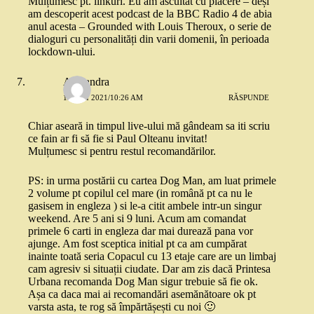
Mulțumesc pt. linkuri. Eu am ascultat cu plăcere – deși
am descoperit acest podcast de la BBC Radio 4 de abia
anul acesta – Grounded with Louis Theroux, o serie de
dialoguri cu personalități din varii domenii, în perioada
lockdown-ului.
Alexandra
13 MAI 2021/10:26 AM
RĂSPUNDE
Chiar aseară in timpul live-ului mă gândeam sa iti scriu
ce fain ar fi să fie si Paul Olteanu invitat!
Mulțumesc si pentru restul recomandărilor.
PS: in urma postării cu cartea Dog Man, am luat primele
2 volume pt copilul cel mare (in română pt ca nu le
gasisem in engleza ) si le-a citit ambele intr-un singur
weekend. Are 5 ani si 9 luni. Acum am comandat
primele 6 carti in engleza dar mai durează pana vor
ajunge. Am fost sceptica initial pt ca am cumpărat
inainte toată seria Copacul cu 13 etaje care are un limbaj
cam agresiv si situații ciudate. Dar am zis dacă Printesa
Urbana recomanda Dog Man sigur trebuie să fie ok.
Așa ca daca mai ai recomandări asemănătoare ok pt
varsta asta, te rog să împărtășești cu noi 🙂