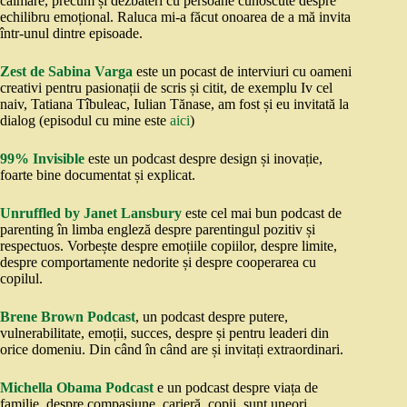
calmare, precum și dezbateri cu persoane cunoscute despre
echilibru emoțional. Raluca mi-a făcut onoarea de a mă invita
într-unul dintre episoade.
Zest de Sabina Varga
este un pocast de interviuri cu oameni
creativi pentru pasionații de scris și citit, de exemplu Iv cel
naiv, Tatiana Tîbuleac, Iulian Tănase, am fost și eu invitată la
dialog (episodul cu mine este
aici
)
99% Invisible
este un podcast despre design și inovație,
foarte bine documentat și explicat.
Unruffled by Janet Lansbury
este cel mai bun podcast de
parenting în limba engleză despre parentingul pozitiv și
respectuos. Vorbește despre emoțiile copiilor, despre limite,
despre comportamente nedorite și despre cooperarea cu
copilul.
Brene Brown Podcast
, un podcast despre putere,
vulnerabilitate, emoții, succes, despre și pentru leaderi din
orice domeniu. Din când în când are și invitați extraordinari.
Michella Obama Podcast
e un podcast despre viața de
familie, despre compasiune, carieră, copii, sunt uneori