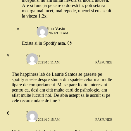
inceput si nu am simtit nevoia sa incerc altceva.
Are si funcția pe care o doresti tu, poti seta sa
mearga mai incet, mai repede, uneori si eu ascult
la viteza 1.2x.
Madalina Vasiu
14 MAI 2021/9:57 AM
Exista si in Spotify asta. 🙂
Catrina
13 MAI 2021/10:11 AM
RĂSPUNDE
The happiness lab de Laurie Santos se gaseste pe
spotify si este despre stiinta din spatele celor mai multe
tipare de comportament. Mi se pare foarte interesant
pentru ca, desi am citit multe carti de psihologie, am
aflat multe lucruri noi. De abia astept sa le ascult si pe
cele recomandate de tine ?
Ioana
13 MAI 2021/10:15 AM
RĂSPUNDE