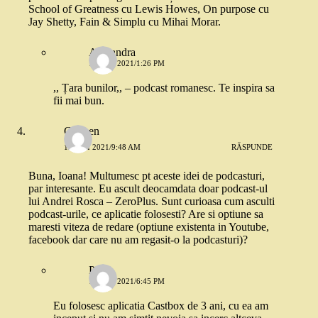
School of Greatness cu Lewis Howes, On purpose cu
Jay Shetty, Fain & Simplu cu Mihai Morar.
Alexandra
13 MAI 2021/1:26 PM
,, Țara bunilor,, – podcast romanesc. Te inspira sa
fii mai bun.
Carmen
13 MAI 2021/9:48 AM
RĂSPUNDE
Buna, Ioana! Multumesc pt aceste idei de podcasturi,
par interesante. Eu ascult deocamdata doar podcast-ul
lui Andrei Rosca – ZeroPlus. Sunt curioasa cum asculti
podcast-urile, ce aplicatie folosesti? Are si optiune sa
maresti viteza de redare (optiune existenta in Youtube,
facebook dar care nu am regasit-o la podcasturi)?
Petra
13 MAI 2021/6:45 PM
Eu folosesc aplicatia Castbox de 3 ani, cu ea am