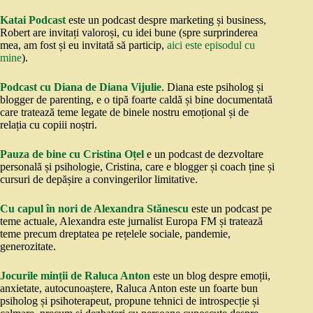
Katai Podcast
este un podcast despre marketing și business,
Robert are invitați valoroși, cu idei bune (spre surprinderea
mea, am fost și eu invitată să particip,
aici este episodul cu
mine
).
Podcast cu Diana de Diana Vijulie
. Diana este psiholog și
blogger de parenting, e o tipă foarte caldă și bine documentată
care tratează teme legate de binele nostru emoțional și de
relația cu copiii noștri.
Pauza de bine cu Cristina Oțel
e un podcast de dezvoltare
personală și psihologie, Cristina, care e blogger și coach ține și
cursuri de depășire a convingerilor limitative.
Cu capul în nori de Alexandra Stănescu
este un podcast pe
teme actuale, Alexandra este jurnalist Europa FM și tratează
teme precum dreptatea pe rețelele sociale, pandemie,
generozitate.
Jocurile minții de Raluca Anton
este un blog despre emoții,
anxietate, autocunoaștere, Raluca Anton este un foarte bun
psiholog și psihoterapeut, propune tehnici de introspecție și