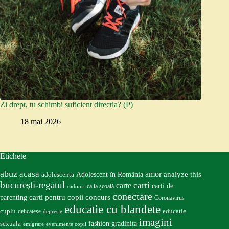
Zi drept, tu schimbi suficient direcția? (P)
18 mai 2026
Etichete
abuz
acasa
amor
Adolescent în România
analyze this
adolescenta
bucureşti-regatul
carte
carti
carti de
ca la școală
cadouri
conectare
carti pentru copii
concurs
parenting
Coronavirus
educatie cu blandete
educatie
cuplu
delicatese
depresie
imagini
fashion
gradinita
sexuala
emigrare
evenimente copii