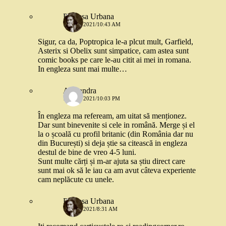
Printesa Urbana
13 MAI 2021/10:43 AM
Sigur, ca da, Poptropica le-a plcut mult, Garfield,
Asterix si Obelix sunt simpatice, cam astea sunt
comic books pe care le-au citit ai mei in romana.
In engleza sunt mai multe…
Alexandra
13 MAI 2021/10:03 PM
În engleza ma refeream, am uitat să menționez.
Dar sunt binevenite si cele in română. Merge și el
la o școală cu profil britanic (din România dar nu
din București) si deja știe sa citească in engleza
destul de bine de vreo 4-5 luni.
Sunt multe cărți și m-ar ajuta sa știu direct care
sunt mai ok să le iau ca am avut câteva experiente
cam neplăcute cu unele.
Printesa Urbana
14 MAI 2021/8:31 AM