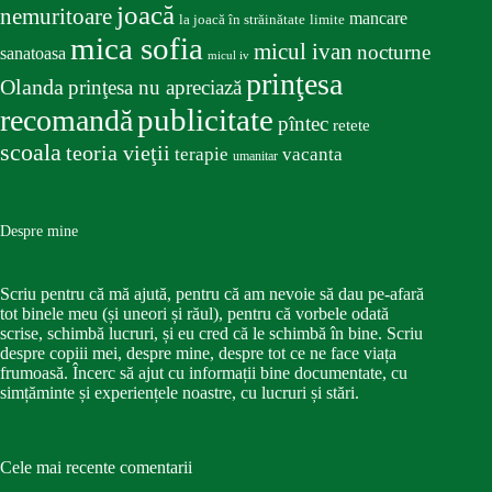
joacă
nemuritoare
mancare
la joacă în străinătate
limite
mica sofia
micul ivan
nocturne
sanatoasa
micul iv
prinţesa
Olanda
prinţesa nu apreciază
publicitate
recomandă
pîntec
retete
scoala
teoria vieţii
terapie
vacanta
umanitar
Despre mine
Scriu pentru că mă ajută, pentru că am nevoie să dau pe-afară
tot binele meu (și uneori și răul), pentru că vorbele odată
scrise, schimbă lucruri, și eu cred că le schimbă în bine. Scriu
despre copiii mei, despre mine, despre tot ce ne face viața
frumoasă. Încerc să ajut cu informații bine documentate, cu
simțăminte și experiențele noastre, cu lucruri și stări.
Cele mai recente comentarii