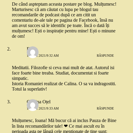
De când aspteptam aceasta postare pe blog. Mulțumesc!
Marturisesc că am căutat cu lupa pe blogul tau
recomandarile de podcast după ce am citit un
comentariu de-ale tale pe pagina de Facebook, însă nu
am avut succes să le identific pe toate. Încă o dată îți
mulțumesc! Ești o inspirație pentru mine! Ești o minune
de om!
Elena
13 MAI 2021/9:32 AM
RĂSPUNDE
Meditatii. Filozofie si ceva mai mult de atat. Autorul isi
face foarte bine treaba. Studiat, documentat si foarte
simpatic.
Istoria Romaniei realizat de Calina. O sa va indragostiti.
Totul la superlativ!
Cristina Oțel
13 MAI 2021/9:33 AM
RĂSPUNDE
Mulțumesc, Ioana! Mă bucur că ai inclus Pauza de Bine
în lista recomandărilor tale! ❤ Ce mai ascult eu în
perioada asta pe lângă cele menționate de tine sunt: