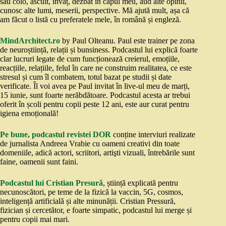
sau colo, ascult, învăț, dezbat în capul meu, aud alte opinii,
cunosc alte lumi, meserii, perspective. Mă ajută mult, așa că
am făcut o listă cu preferatele mele, în română și engleză.
MindArchitect.ro
by Paul Olteanu. Paul este trainer pe zona
de neuroștiință, relații și bunsiness. Podcastul lui explică foarte
clar lucruri legate de cum funcționează creierul, emoțiile,
reacțiile, relațiile, felul în care ne construim realitatea, ce este
stresul și cum îl combatem, totul bazat pe studii și date
verificate. Îl voi avea pe Paul invitat în live-ul meu de marți,
15 iunie, sunt foarte nerăbdătoare. Podcastul acesta ar trebui
oferit în școli pentru copii peste 12 ani, este aur curat pentru
igiena emoțională!
Pe bune, podcastul revistei DOR
conține interviuri realizate
de jurnalista Andreea Vrabie cu oameni creativi din toate
domeniile, adică actori, scriitori, artişti vizuali, întrebările sunt
faine, oamenii sunt faini.
Podcastul lui Cristian Presură
, știință explicată pentru
necunoscători, pe teme de la fizică la vaccin, 5G, cosmos,
inteligență artificială și alte minunății. Cristian Pressură,
fizician și cercetător, e foarte simpatic, podcastul lui merge și
pentru copii mai mari.