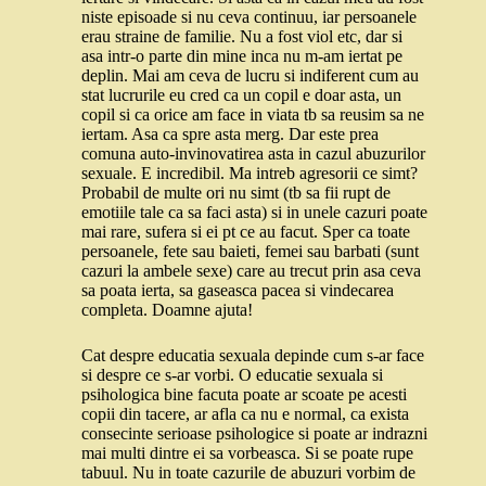
niste episoade si nu ceva continuu, iar persoanele
erau straine de familie. Nu a fost viol etc, dar si
asa intr-o parte din mine inca nu m-am iertat pe
deplin. Mai am ceva de lucru si indiferent cum au
stat lucrurile eu cred ca un copil e doar asta, un
copil si ca orice am face in viata tb sa reusim sa ne
iertam. Asa ca spre asta merg. Dar este prea
comuna auto-invinovatirea asta in cazul abuzurilor
sexuale. E incredibil. Ma intreb agresorii ce simt?
Probabil de multe ori nu simt (tb sa fii rupt de
emotiile tale ca sa faci asta) si in unele cazuri poate
mai rare, sufera si ei pt ce au facut. Sper ca toate
persoanele, fete sau baieti, femei sau barbati (sunt
cazuri la ambele sexe) care au trecut prin asa ceva
sa poata ierta, sa gaseasca pacea si vindecarea
completa. Doamne ajuta!
Cat despre educatia sexuala depinde cum s-ar face
si despre ce s-ar vorbi. O educatie sexuala si
psihologica bine facuta poate ar scoate pe acesti
copii din tacere, ar afla ca nu e normal, ca exista
consecinte serioase psihologice si poate ar indrazni
mai multi dintre ei sa vorbeasca. Si se poate rupe
tabuul. Nu in toate cazurile de abuzuri vorbim de