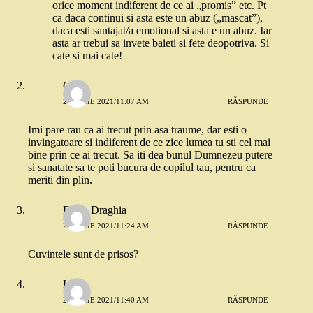
orice moment indiferent de ce ai „promis” etc. Pt
ca daca continui si asta este un abuz („mascat”),
daca esti santajat/a emotional si asta e un abuz. Iar
asta ar trebui sa invete baieti si fete deopotriva. Si
cate si mai cate!
Crina
25 IUNIE 2021/11:07 AM
RĂSPUNDE
Imi pare rau ca ai trecut prin asa traume, dar esti o
invingatoare si indiferent de ce zice lumea tu sti cel mai
bine prin ce ai trecut. Sa iti dea bunul Dumnezeu putere
si sanatate sa te poti bucura de copilul tau, pentru ca
meriti din plin.
Elena Draghia
25 IUNIE 2021/11:24 AM
RĂSPUNDE
Cuvintele sunt de prisos?
Lia
25 IUNIE 2021/11:40 AM
RĂSPUNDE