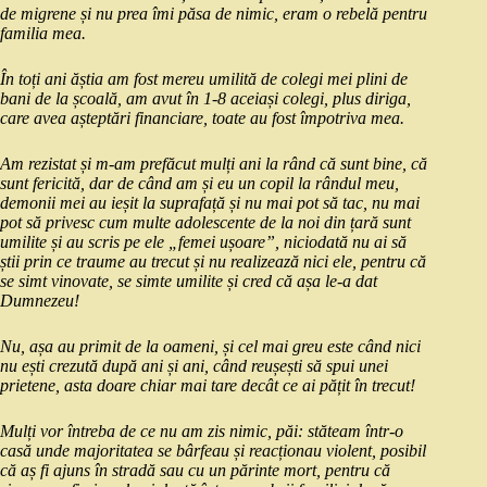
de migrene și nu prea îmi păsa de nimic, eram o rebelă pentru
familia mea.
În toți ani ăștia am fost mereu umilită de colegi mei plini de
bani de la școală, am avut în 1-8 aceiași colegi, plus diriga,
care avea așteptări financiare, toate au fost împotriva mea.
Am rezistat și m-am prefăcut mulți ani la rând că sunt bine, că
sunt fericită, dar de când am și eu un copil la rândul meu,
demonii mei au ieșit la suprafață și nu mai pot să tac, nu mai
pot să privesc cum multe adolescente de la noi din țară sunt
umilite și au scris pe ele „femei ușoare”, niciodată nu ai să
știi prin ce traume au trecut și nu realizează nici ele, pentru că
se simt vinovate, se simte umilite și cred că așa le-a dat
Dumnezeu!
Nu, așa au primit de la oameni, și cel mai greu este când nici
nu ești crezută după ani și ani, când reușești să spui unei
prietene, asta doare chiar mai tare decât ce ai pățit în trecut!
Mulți vor întreba de ce nu am zis nimic, păi: stăteam într-o
casă unde majoritatea se bârfeau și reacționau violent, posibil
că aș fi ajuns în stradă sau cu un părinte mort, pentru că