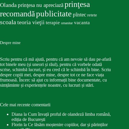
prinţesa
Olanda
prinţesa nu apreciază
publicitate
recomandă
pîntec
retete
scoala
teoria vieţii
terapie
vacanta
umanitar
Despre mine
Scriu pentru că mă ajută, pentru că am nevoie să dau pe-afară
tot binele meu (și uneori și răul), pentru că vorbele odată
scrise, schimbă lucruri, și eu cred că le schimbă în bine. Scriu
despre copiii mei, despre mine, despre tot ce ne face viața
frumoasă. Încerc să ajut cu informații bine documentate, cu
simțăminte și experiențele noastre, cu lucruri și stări.
Cele mai recente comentarii
Diana
la
Cum învață proful de olandeză limba română,
ediția de București
Florin
la
Ce lăsăm moștenire copiilor, dar și părinților