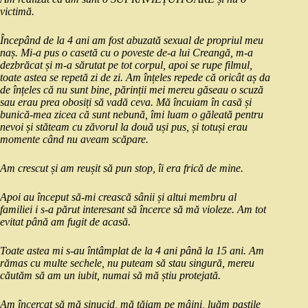
victimă.
Începând de la 4 ani am fost abuzată sexual de propriul meu
naș. Mi-a pus o casetă cu o poveste de-a lui Creangă, m-a
dezbrăcat și m-a sărutat pe tot corpul, apoi se rupe filmul,
toate astea se repetă zi de zi. Am înțeles repede că oricât aș da
de înțeles că nu sunt bine, părinții mei mereu găseau o scuză
sau erau prea obosiți să vadă ceva. Mă încuiam în casă și
bunică-mea zicea că sunt nebună, îmi luam o găleată pentru
nevoi și stăteam cu zăvorul la două uși pus, și totuși erau
momente când nu aveam scăpare.
Am crescut și am reușit să pun stop, îi era frică de mine.
Apoi au început să-mi crească sânii și altui membru al
familiei i s-a părut interesant să încerce să mă violeze. Am tot
evitat până am fugit de acasă.
Toate astea mi s-au întâmplat de la 4 ani până la 15 ani. Am
rămas cu multe sechele, nu puteam să stau singură, mereu
căutăm să am un iubit, numai să mă știu protejată.
Am încercat să mă sinucid, mă tăiam pe mâini, luăm pastile