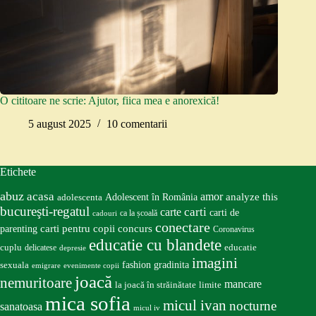
O cititoare ne scrie: Ajutor, fiica mea e anorexică!
5 august 2025
10 comentarii
Etichete
abuz
acasa
amor
Adolescent în România
analyze this
adolescenta
bucureşti-regatul
carte
carti
carti de
ca la școală
cadouri
conectare
carti pentru copii
concurs
parenting
Coronavirus
educatie cu blandete
educatie
cuplu
delicatese
depresie
imagini
fashion
gradinita
sexuala
emigrare
evenimente copii
joacă
nemuritoare
mancare
la joacă în străinătate
limite
mica sofia
micul ivan
nocturne
sanatoasa
micul iv