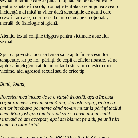
sexual în familie care ar putea fi ajutată de ore de educație
pentru sănătate în școli, o situație teribilă care ar putea avea o
incidență mai mică în viitor dacă generațiile de adulți care
cresc în ani aceștia primesc la timp educație emoțională,
morală, de fiziologie și igienă.
Atenție, textul conține triggers pentru victimele abuzului
sexual.
Sper ca povestea acestei femei să le ajute în procesul lor
terapeutic, iar pe noi, părinții de copii ai zilelor noastre, să ne
ajute să înțelegem cât de important este să nu creștem nici
victime, nici agresori sexual sau de orice tip.
Bună, Ioana,
Povestea mea începe de la o vârstă fragedă, așa a început
coșmarul meu: aveam doar 4 ani, știu asta sigur, pentru că
am tot întrebat-o pe mama când ne-am mutat la părinți tatălui
meu. Mi-a fost greu ani la rând să zic cuiva, m-am simțit
vinovată că am acceptat, apoi am blamat pe alții, pe unii nici
acum nu i-am iertat.
Am realizat că am sunt o SUPRAVIEȚUITOARE și nu o