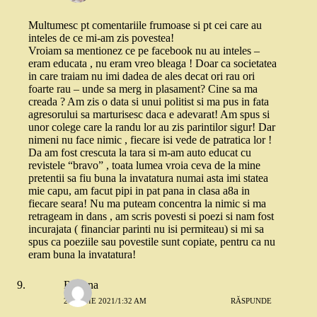
Multumesc pt comentariile frumoase si pt cei care au
inteles de ce mi-am zis povestea!
Vroiam sa mentionez ce pe facebook nu au inteles –
eram educata , nu eram vreo bleaga ! Doar ca societatea
in care traiam nu imi dadea de ales decat ori rau ori
foarte rau – unde sa merg in plasament? Cine sa ma
creada ? Am zis o data si unui politist si ma pus in fata
agresorului sa marturisesc daca e adevarat! Am spus si
unor colege care la randu lor au zis parintilor sigur! Dar
nimeni nu face nimic , fiecare isi vede de patratica lor !
Da am fost crescuta la tara si m-am auto educat cu
revistele “bravo” , toata lumea vroia ceva de la mine
pretentii sa fiu buna la invatatura numai asta imi statea
mie capu, am facut pipi in pat pana in clasa a8a in
fiecare seara! Nu ma puteam concentra la nimic si ma
retrageam in dans , am scris povesti si poezi si nam fost
incurajata ( financiar parinti nu isi permiteau) si mi sa
spus ca poeziile sau povestile sunt copiate, pentru ca nu
eram buna la invatatura!
Roxana
26 IUNIE 2021/1:32 AM
RĂSPUNDE