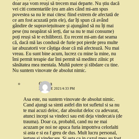
doar așa vom reuși să trecem mai departe. Nu știu dacă
vei citi comentariile (eu am ales când mi-am spus
povestea sa nu le mai citesc fiind extrem de afectată de
ce am fost acuzată prin ele), dar îți spun că având
gândire de supraviețuitoare și ajungând să nu îți mai
pese (nu neapărat să ierți, dar sa nu te mai consume)
poți reuși să te echilibrezi. Eu recent mi-am dat seama
că, dacă mă las condusă de furie pot pierde prea multe
iar abuzatorii vor câștiga doar că mă afectează. Nu mai
vreau. Eu sunt bine acum, lucrez cu mine la mine, nu
îmi permit terapie dar îmi permit să meditez zilnic pt
sănătatea mea mentala. Multă putere și răbdare cu tine.
Nu suntem vinovate de absolut nimic.
Corina
25 IUNIE 2021/4:33 PM
Asa este, nu suntem vinovate de absolut nimic.
Cand ajungi sa simti astfel din tot sufletul si sa nu
te mai acuzi deloc, dar absolut deloc cu adevarat,
atunci incepi sa vindeci sau esti deja vindecat/a (de
trauma). Doar ca, probabil, cand nu ne mai
acuzam pe noi ne apuca furia impotriva celorlalti
si asta e si ea f greu de dus. Mult lucru personal,
iertare si vindecare. Si asta ca in cazul meu au fost