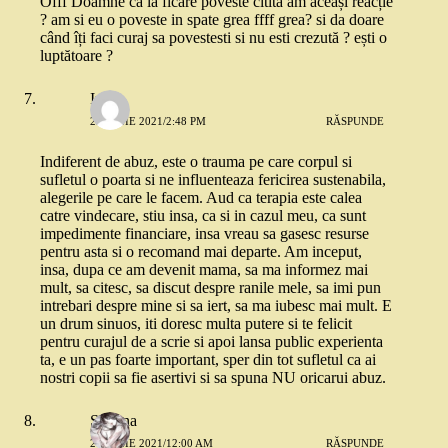
Offf Doamne ca la ficare poveste citita am aceași reacție
? am si eu o poveste in spate grea ffff grea? si da doare
când îți faci curaj sa povestesti si nu esti crezută ? ești o
luptătoare ?
Irene
25 IUNIE 2021/2:48 PM
RĂSPUNDE
Indiferent de abuz, este o trauma pe care corpul si
sufletul o poarta si ne influenteaza fericirea sustenabila,
alegerile pe care le facem. Aud ca terapia este calea
catre vindecare, stiu insa, ca si in cazul meu, ca sunt
impedimente financiare, insa vreau sa gasesc resurse
pentru asta si o recomand mai departe. Am inceput,
insa, dupa ce am devenit mama, sa ma informez mai
mult, sa citesc, sa discut despre ranile mele, sa imi pun
intrebari despre mine si sa iert, sa ma iubesc mai mult. E
un drum sinuos, iti doresc multa putere si te felicit
pentru curajul de a scrie si apoi lansa public experienta
ta, e un pas foarte important, sper din tot sufletul ca ai
nostri copii sa fie asertivi si sa spuna NU oricarui abuz.
Stefana
26 IUNIE 2021/12:00 AM
RĂSPUNDE