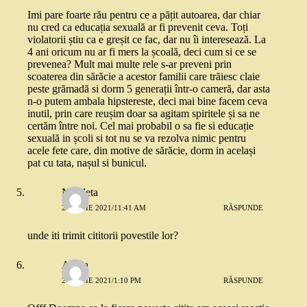
Imi pare foarte rău pentru ce a pățit autoarea, dar chiar
nu cred ca educația sexuală ar fi prevenit ceva. Toți
violatorii știu ca e greșit ce fac, dar nu îi interesează. La
4 ani oricum nu ar fi mers la școală, deci cum si ce se
prevenea? Mult mai multe rele s-ar preveni prin
scoaterea din sărăcie a acestor familii care trăiesc claie
peste grămadă si dorm 5 generații într-o cameră, dar asta
n-o putem ambala hipstereste, deci mai bine facem ceva
inutil, prin care reușim doar sa agitam spiritele și sa ne
certăm între noi. Cel mai probabil o sa fie si educație
sexuală in școli si tot nu se va rezolva nimic pentru
acele fete care, din motive de sărăcie, dorm in același
pat cu tata, nașul si bunicul.
Nicoleta
25 IUNIE 2021/11:41 AM
RĂSPUNDE
unde iti trimit cititorii povestile lor?
Adina
25 IUNIE 2021/1:10 PM
RĂSPUNDE