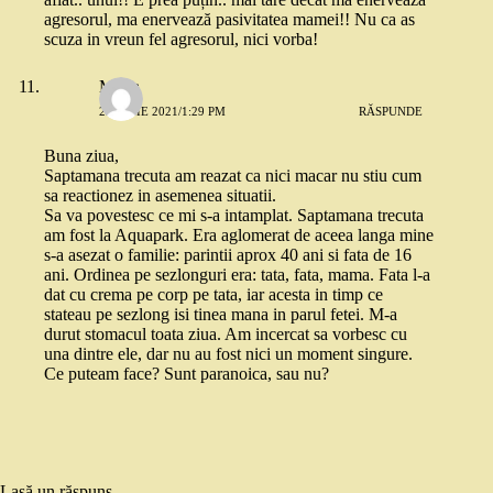
agresorul, ma enervează pasivitatea mamei!! Nu ca as
scuza in vreun fel agresorul, nici vorba!
Maria
23 IULIE 2021/1:29 PM
RĂSPUNDE
Buna ziua,
Saptamana trecuta am reazat ca nici macar nu stiu cum
sa reactionez in asemenea situatii.
Sa va povestesc ce mi s-a intamplat. Saptamana trecuta
am fost la Aquapark. Era aglomerat de aceea langa mine
s-a asezat o familie: parintii aprox 40 ani si fata de 16
ani. Ordinea pe sezlonguri era: tata, fata, mama. Fata l-a
dat cu crema pe corp pe tata, iar acesta in timp ce
stateau pe sezlong isi tinea mana in parul fetei. M-a
durut stomacul toata ziua. Am incercat sa vorbesc cu
una dintre ele, dar nu au fost nici un moment singure.
Ce puteam face? Sunt paranoica, sau nu?
Lasă un răspuns