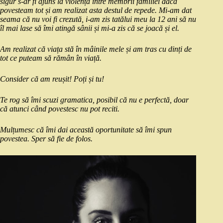
sigur s-ar fi ajuns la violență între membrii familiei dacă
povesteam tot și am realizat asta destul de repede. Mi-am dat
seama că nu voi fi crezută, i-am zis tatălui meu la 12 ani să nu
îl mai lase să îmi atingă sânii și mi-a zis că se joacă și el.
Am realizat că viața stă în mâinile mele și am tras cu dinți de
tot ce puteam să rămân în viață.
Consider că am reușit! Poți și tu!
Te rog să îmi scuzi gramatica, posibil că nu e perfectă, doar
că atunci când povestesc nu pot reciti.
Mulțumesc că îmi dai această oportunitate să îmi spun
povestea. Sper să fie de folos.