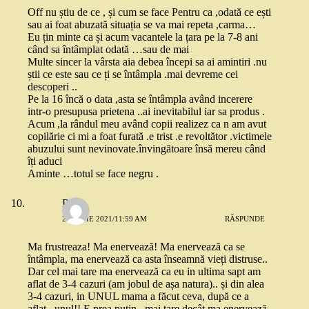
Off nu știu de ce , și cum se face Pentru ca ,odată ce ești
sau ai foat abuzată situația se va mai repeta ,carma…
Eu țin minte ca și acum vacantele la țara pe la 7-8 ani
când sa întâmplat odată …sau de mai
Multe sincer la vârsta aia debea începi sa ai amintiri .nu
știi ce este sau ce ți se întâmpla .mai devreme cei
descoperi ..
Pe la 16 încă o data ,asta se întâmpla având incerere
intr-o presupusa prietena ..ai inevitabilul iar sa produs .
Acum ,la rândul meu având copii realizez ca n am avut
copilărie ci mi a foat furată .e trist .e revoltător .victimele
abuzului sunt nevinovate.învingătoare însă mereu când
îți aduci
Aminte …totul se face negru .
Rene
26 IUNIE 2021/11:59 AM
RĂSPUNDE
Ma frustreaza! Ma enervează! Ma enervează ca se
întâmpla, ma enervează ca asta înseamnă vieți distruse..
Dar cel mai tare ma enervează ca eu in ultima sapt am
aflat de 3-4 cazuri (am jobul de așa natura).. și din alea
3-4 cazuri, in UNUL mama a făcut ceva, după ce a
aflat.. unul!! E prea puțin.. mai tare decât ma enervează