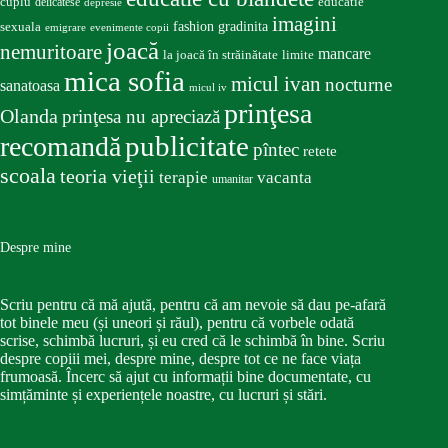
educatie
cuplu
delicatese
depresie
imagini
fashion
gradinita
sexuala
emigrare
evenimente copii
joacă
nemuritoare
mancare
la joacă în străinătate
limite
mica sofia
micul ivan
nocturne
sanatoasa
micul iv
prinţesa
Olanda
prinţesa nu apreciază
publicitate
recomandă
pîntec
retete
scoala
teoria vieţii
terapie
vacanta
umanitar
Despre mine
Scriu pentru că mă ajută, pentru că am nevoie să dau pe-afară
tot binele meu (și uneori și răul), pentru că vorbele odată
scrise, schimbă lucruri, și eu cred că le schimbă în bine. Scriu
despre copiii mei, despre mine, despre tot ce ne face viața
frumoasă. Încerc să ajut cu informații bine documentate, cu
simțăminte și experiențele noastre, cu lucruri și stări.