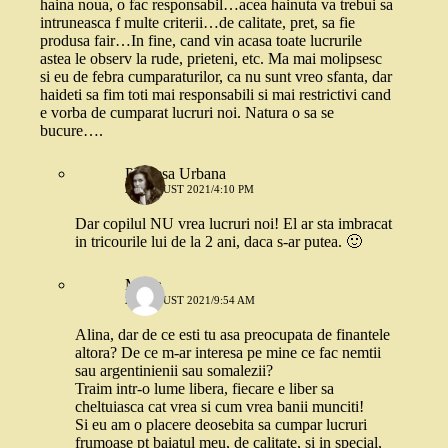
haina noua, o fac responsabil…acea hainuta va trebui sa
intruneasca f multe criterii…de calitate, pret, sa fie
produsa fair…In fine, cand vin acasa toate lucrurile
astea le observ la rude, prieteni, etc. Ma mai molipsesc
si eu de febra cumparaturilor, ca nu sunt vreo sfanta, dar
haideti sa fim toti mai responsabili si mai restrictivi cand
e vorba de cumparat lucruri noi. Natura o sa se
bucure….
Printesa Urbana
25 AUGUST 2021/4:10 PM
Dar copilul NU vrea lucruri noi! El ar sta imbracat
in tricourile lui de la 2 ani, daca s-ar putea. 🙂
Mona
26 AUGUST 2021/9:54 AM
Alina, dar de ce esti tu asa preocupata de finantele
altora? De ce m-ar interesa pe mine ce fac nemtii
sau argentinienii sau somalezii?
Traim intr-o lume libera, fiecare e liber sa
cheltuiasca cat vrea si cum vrea banii munciti!
Si eu am o placere deosebita sa cumpar lucruri
frumoase pt baiatul meu, de calitate, si in special,