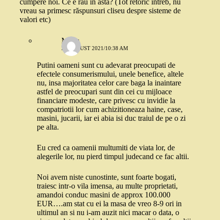
cumpere noi. Ce e rău în asta? (Tot retoric întreb, nu
vreau sa primesc răspunsuri cliseu despre sisteme de
valori etc)
Mona
26 AUGUST 2021/10:38 AM
Putini oameni sunt cu adevarat preocupati de
efectele consumerismului, unele benefice, altele
nu, insa majoritatea celor care baga la inaintare
astfel de preocupari sunt din cei cu mijloace
financiare modeste, care privesc cu invidie la
compatriotii lor cum achizitioneaza haine, case,
masini, jucarii, iar ei abia isi duc traiul de pe o zi
pe alta.
Eu cred ca oamenii multumiti de viata lor, de
alegerile lor, nu pierd timpul judecand ce fac altii.
Noi avem niste cunostinte, sunt foarte bogati,
traiesc intr-o vila imensa, au multe proprietati,
amandoi conduc masini de approx 100.000
EUR….am stat cu ei la masa de vreo 8-9 ori in
ultimul an si nu i-am auzit nici macar o data, o