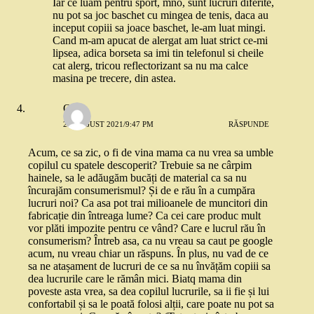
Iar ce luam pentru sport, mno, sunt lucruri diferite,
nu pot sa joc baschet cu mingea de tenis, daca au
inceput copiii sa joace baschet, le-am luat mingi.
Cand m-am apucat de alergat am luat strict ce-mi
lipsea, adica borseta sa imi tin telefonul si cheile
cat alerg, tricou reflectorizant sa nu ma calce
masina pe trecere, din astea.
Oana
25 AUGUST 2021/9:47 PM
RĂSPUNDE
Acum, ce sa zic, o fi de vina mama ca nu vrea sa umble
copilul cu spatele descoperit? Trebuie sa ne cârpim
hainele, sa le adăugăm bucăți de material ca sa nu
încurajăm consumerismul? Și de e rău în a cumpăra
lucruri noi? Ca asa pot trai milioanele de muncitori din
fabricație din întreaga lume? Ca cei care produc mult
vor plăti impozite pentru ce vând? Care e lucrul rău în
consumerism? Întreb asa, ca nu vreau sa caut pe google
acum, nu vreau chiar un răspuns. În plus, nu vad de ce
sa ne atașament de lucruri de ce sa nu învățăm copiii sa
dea lucrurile care le rămân mici. Biatq mama din
poveste asta vrea, sa dea copilul lucrurile, sa ii fie și lui
confortabil și sa le poată folosi alții, care poate nu pot sa