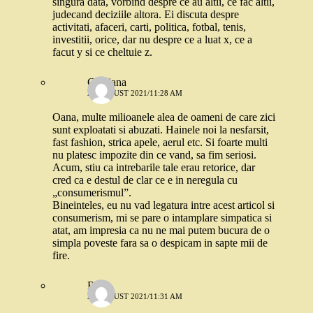
singura data, vorbind despre ce au altii, ce fac altii,
judecand deciziile altora. Ei discuta despre
activitati, afaceri, carti, politica, fotbal, tenis,
investitii, orice, dar nu despre ce a luat x, ce a
facut y si ce cheltuie z.
Cristiana
26 AUGUST 2021/11:28 AM
Oana, multe milioanele alea de oameni de care zici
sunt exploatati si abuzati. Hainele noi la nesfarsit,
fast fashion, strica apele, aerul etc. Si foarte multi
nu platesc impozite din ce vand, sa fim seriosi.
Acum, stiu ca intrebarile tale erau retorice, dar
cred ca e destul de clar ce e in neregula cu
„consumerismul”.
Bineinteles, eu nu vad legatura intre acest articol si
consumerism, mi se pare o intamplare simpatica si
atat, am impresia ca nu ne mai putem bucura de o
simpla poveste fara sa o despicam in sapte mii de
fire.
Robo
26 AUGUST 2021/11:31 AM