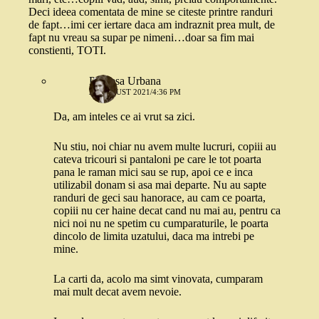
Deci ideea comentata de mine se citeste printre randuri
de fapt…imi cer iertare daca am indraznit prea mult, de
fapt nu vreau sa supar pe nimeni…doar sa fim mai
constienti, TOTI.
Printesa Urbana
25 AUGUST 2021/4:36 PM
Da, am inteles ce ai vrut sa zici.
Nu stiu, noi chiar nu avem multe lucruri, copiii au
cateva tricouri si pantaloni pe care le tot poarta
pana le raman mici sau se rup, apoi ce e inca
utilizabil donam si asa mai departe. Nu au sapte
randuri de geci sau hanorace, au cam ce poarta,
copiii nu cer haine decat cand nu mai au, pentru ca
nici noi nu ne spetim cu cumparaturile, le poarta
dincolo de limita uzatului, daca ma intrebi pe
mine.
La carti da, acolo ma simt vinovata, cumparam
mai mult decat avem nevoie.