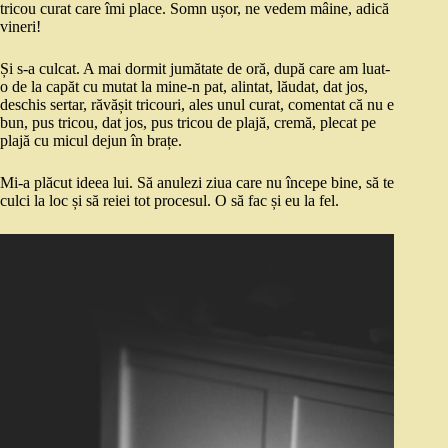
tricou curat care îmi place. Somn ușor, ne vedem mâine, adică
vineri!
Și s-a culcat. A mai dormit jumătate de oră, după care am luat-
o de la capăt cu mutat la mine-n pat, alintat, lăudat, dat jos,
deschis sertar, răvășit tricouri, ales unul curat, comentat că nu e
bun, pus tricou, dat jos, pus tricou de plajă, cremă, plecat pe
plajă cu micul dejun în brațe.
Mi-a plăcut ideea lui. Să anulezi ziua care nu începe bine, să te
culci la loc și să reiei tot procesul. O să fac și eu la fel.