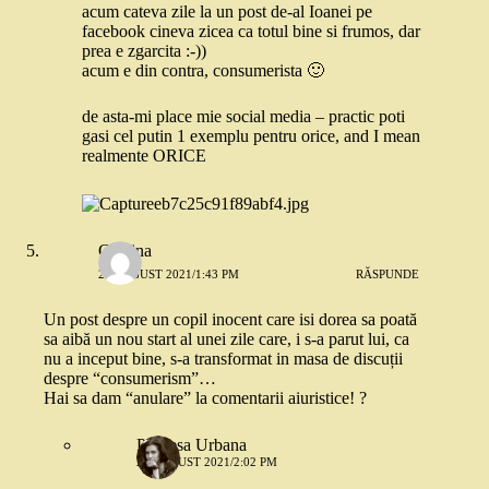
acum cateva zile la un post de-al Ioanei pe
facebook cineva zicea ca totul bine si frumos, dar
prea e zgarcita :-))
acum e din contra, consumerista 🙂
de asta-mi place mie social media – practic poti
gasi cel putin 1 exemplu pentru orice, and I mean
realmente ORICE
Cristina
26 AUGUST 2021/1:43 PM
RĂSPUNDE
Un post despre un copil inocent care isi dorea sa poată
sa aibă un nou start al unei zile care, i s-a parut lui, ca
nu a inceput bine, s-a transformat in masa de discuții
despre “consumerism”…
Hai sa dam “anulare” la comentarii aiuristice! ?
Printesa Urbana
26 AUGUST 2021/2:02 PM