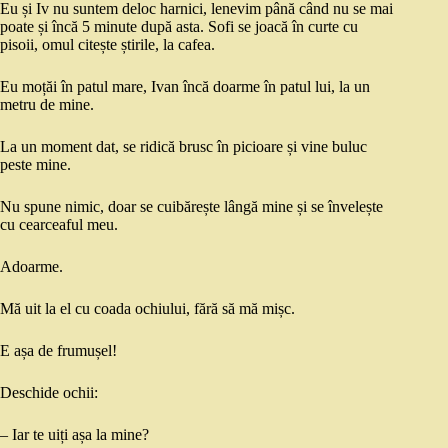
Eu și Iv nu suntem deloc harnici, lenevim până când nu se mai
poate și încă 5 minute după asta. Sofi se joacă în curte cu
pisoii, omul citește știrile, la cafea.
Eu moțăi în patul mare, Ivan încă doarme în patul lui, la un
metru de mine.
La un moment dat, se ridică brusc în picioare și vine buluc
peste mine.
Nu spune nimic, doar se cuibărește lângă mine și se învelește
cu cearceaful meu.
Adoarme.
Mă uit la el cu coada ochiului, fără să mă mișc.
E așa de frumușel!
Deschide ochii:
– Iar te uiți așa la mine?