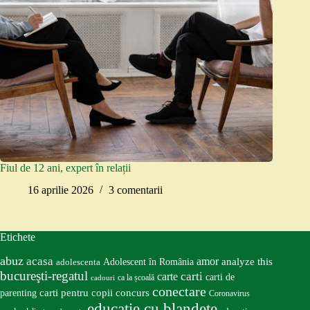
Fiul de 12 ani, expert în relații
16 aprilie 2026
3 comentarii
Etichete
abuz
acasa
amor
Adolescent în România
analyze this
adolescenta
bucureşti-regatul
carte
carti
carti de
ca la școală
cadouri
conectare
carti pentru copii
concurs
parenting
Coronavirus
educatie cu blandete