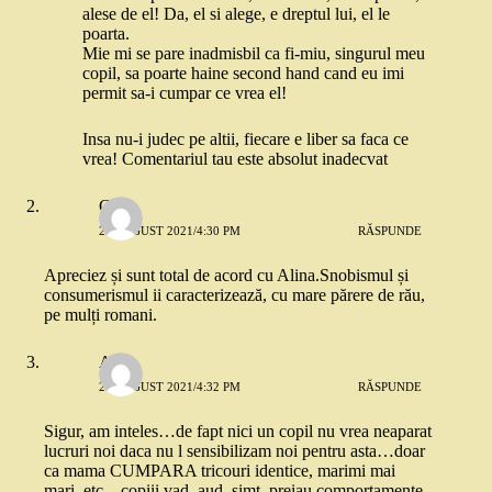
alese de el! Da, el si alege, e dreptul lui, el le
poarta.
Mie mi se pare inadmisbil ca fi-miu, singurul meu
copil, sa poarte haine second hand cand eu imi
permit sa-i cumpar ce vrea el!
Insa nu-i judec pe altii, fiecare e liber sa faca ce
vrea! Comentariul tau este absolut inadecvat
Gi
25 AUGUST 2021/4:30 PM
RĂSPUNDE
Apreciez și sunt total de acord cu Alina.Snobismul și
consumerismul ii caracterizează, cu mare părere de rău,
pe mulți romani.
Alina
25 AUGUST 2021/4:32 PM
RĂSPUNDE
Sigur, am inteles…de fapt nici un copil nu vrea neaparat
lucruri noi daca nu l sensibilizam noi pentru asta…doar
ca mama CUMPARA tricouri identice, marimi mai
mari, etc…copiii vad, aud, simt, preiau comportamente.