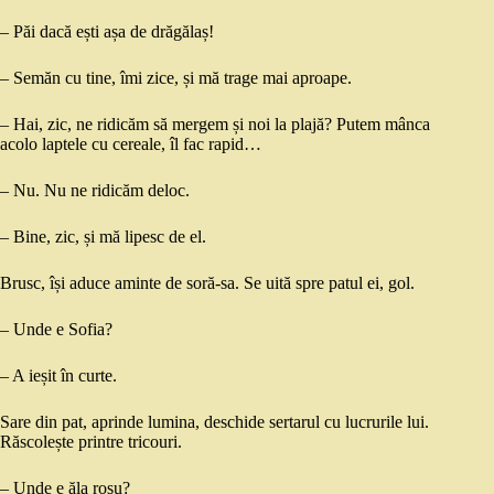
– Păi dacă ești așa de drăgălaș!
– Semăn cu tine, îmi zice, și mă trage mai aproape.
– Hai, zic, ne ridicăm să mergem și noi la plajă? Putem mânca
acolo laptele cu cereale, îl fac rapid…
– Nu. Nu ne ridicăm deloc.
– Bine, zic, și mă lipesc de el.
Brusc, își aduce aminte de soră-sa. Se uită spre patul ei, gol.
– Unde e Sofia?
– A ieșit în curte.
Sare din pat, aprinde lumina, deschide sertarul cu lucrurile lui.
Răscolește printre tricouri.
– Unde e ăla roșu?