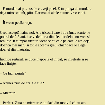
– E murdar, ai pus sos de creveți pe el. E în punga de murdare,
deja miroase urât, pfiu. Dar mai ai altele curate, vreo cinci.
– Îl vreau pe ăla roșu.
Greu acceptă haine noi. Are tricouri care i-au rămas scurte, le
poartă de 2-3 ani, i se vede burta din ele, dar deloc nu vrea să
renunțe. Îi cumpăr tricouri identice cu cele pe care le are deja,
doar că mai mari, și tot le acceptă greu, chiar dacă le alege
doar el din magazin.
Închide sertarul, se duce înapoi la el în pat, se învelește și se
face liniște.
– Ce faci, puiule?
– Anulez ziua de azi. Ce zi e?
– Miercuri.
– Perfect. Ziua de miercuri e anulată din motivul că nu am