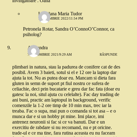
invingatoare . Oana
Loredana Maria Tudor
7 NOIEMBRIE 2022/11:54 PM
Petronela Rotar, Sandra O’ConnoO’Connor, ca
psiholog?
Alexandra
7 OCTOMBRIE 2021/9:29 AM
RĂSPUNDE
plimbari in natura, stau la padurea de conifere cat de des
posibil. Avem 3 baieti, sotul si el e 12 ore la laptop dar
ajuta la tot. Nu as putea doar eu. Mancam si dieta fara
gluten in semn de suport pt fiul nostru ce sufera de
celiachie, deci prin bucatarie e greu dar fac fata (doar eu
gatesc la noi, situl ajuta cu celelalte). Fac day trading de
ani buni, practic am laptopul in background, verific
comenzile la 1-2 ore timp de 10 min max, trec iar la
treaba. Fac o supa, mai pun o comanda si tot asa – e o
munca dar e si un hobby pt mine. Imi place, imi
antrenez neuronii si fac si ce va banuti. Dar e un
exercitiu de rabdare si nu recomand, nu e pt oricine.
trade-ul e ce ma tine, fara rutina aceasta eu nu faceam