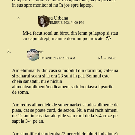
în sus spre monitor și nu în jos spre laptop.
Printesa Urbana
23 SEPTEMBRIE 2021/4:09 PM
Mi-a facut sotul un birou din lemn pt laptop si stau
cu capul drept, mainile doar un pic ridicate. 🙂
o femeie
23 SEPTEMBRIE 2021/11:52 AM
RĂSPUNDE
Am eliminat tv din casa si mobilul din dormitor, cafeaua
si zaharul seara si la ora 23 sunt in pat. Somnul este
cheia sanatatii, nu e niciun
aliment/supliment/medicament sa inlocuiasca lipsurile
de somn.
Am redus alimentele de supermarket si adus alimente de
piata, cat se poate curd, de sezon. Nu a mai racit nimeni
de 12 ani in casa iar alergiile s-au rarit de la 3-4 crize pe
sapt la 3-4 pe an.
Am simplificat garderoba (2 perechi de blugi imi ajung),