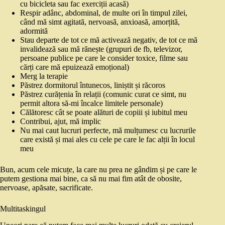
cu bicicleta sau fac exerciții acasă)
Respir adânc, abdominal, de multe ori în timpul zilei,
când mă simt agitată, nervoasă, anxioasă, amorțită,
adormită
Stau departe de tot ce mă activează negativ, de tot ce mă
invalidează sau mă rănește (grupuri de fb, televizor,
persoane publice pe care le consider toxice, filme sau
cărți care mă epuizează emoțional)
Merg la terapie
Păstrez dormitorul întunecos, liniștit și răcoros
Păstrez curățenia în relații (comunic curat ce simt, nu
permit altora să-mi încalce limitele personale)
Călătoresc cât se poate alături de copiii și iubitul meu
Contribui, ajut, mă implic
Nu mai caut lucruri perfecte, mă mulțumesc cu lucrurile
care există și mai ales cu cele pe care le fac alții în locul
meu
Bun, acum cele micuțe, la care nu prea ne gândim și pe care le
putem gestiona mai bine, ca să nu mai fim atât de obosite,
nervoase, apăsate, sacrificate.
Multitaskingul