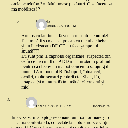
orele pe telefon ?‍♀️. Mulțumesc pt sfaturi. O sa încerc sa
ma mobilizez! ?
Mihaela
7 NOIEMBRIE 2022/4:02 PM
Am ras cu lacrimi la faza cu crema de hemoroizi!
Eu am pățit sa ma spal pe cap cu uleiul de bebeluși
și nu înțelegeam DE CE nu face șamponul
spumă???
Eu sunt praf la capitolul organizare, suspectez din
ce în ce mai mult un ADD intr- un stadiu profund
pentru ca efectiv nu ma pot concentra sa ajung din
punctul A în punctul B fără opriri, întoarceri,
ocoliri, multe sensuri giratorii etc. Si da, Fb,
noaptea (și nu numai!) îmi mănâncă creierul și
mie!
Silvia
23 SEPTEMBRIE 2021/11:17 AM
RĂSPUNDE
In loc sa scrii la laptop recomand un monitor mare și o
tastatura confortabilă; conectate la laptop, nu zic sa îți
cumperi PC nou. Pe mine ma ajuta mult, sa țin privirea