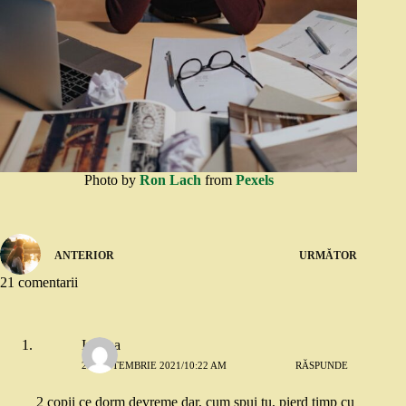
Photo by
Ron Lach
from
Pexels
ANTERIOR
URMĂTOR
21 comentarii
Iuliana
23 SEPTEMBRIE 2021/10:22 AM
RĂSPUNDE
2 copii ce dorm devreme dar, cum spui tu, pierd timp cu