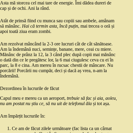
Asta mă storcea cel mai tare de energie. Îmi dădea dureri de
cap și de ochi. Ani la rând.
Atât de prinsă fiind cu munca sau copiii sau ambele, amânam
să mănânc.
Hai că termin asta, încă puțin
, mai trecea o oră și
apoi toată ziua eram zombi.
Am rezolvat mâncând la 2-3 ore lucruri cât de cât sănătoase.
Am la îndemână nuci, semințe, banane, mere, ceai cu miere.
Mănânc de prânz la 12, la 3 când plec după copii mai mănânc
o dată din ce le pregătesc lor, la 6 mai ciugulesc ceva cu ei în
parc, la 8 e cina. Am mereu în rucsac chestii de mâncare. Nu
porcării! Porcării nu cumpăr, deci și dacă aș vrea, n-am la
îndemână.
Dezordinea în lucrurile de făcut
Capul meu e mereu ca un aeroport,
trebuie să fac și aia, aoleu,
nu am postat nu știu ce, să nu uit de telefonul ăla
și tot așa.
Am împărțit lucrurile în:
Ce am de făcut zilele următoare (fac lista ca un cârnat