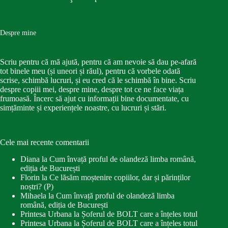
Despre mine
Scriu pentru că mă ajută, pentru că am nevoie să dau pe-afară
tot binele meu (și uneori și răul), pentru că vorbele odată
scrise, schimbă lucruri, și eu cred că le schimbă în bine. Scriu
despre copiii mei, despre mine, despre tot ce ne face viața
frumoasă. Încerc să ajut cu informații bine documentate, cu
simțăminte și experiențele noastre, cu lucruri și stări.
Cele mai recente comentarii
Diana
la
Cum învață proful de olandeză limba română,
ediția de București
Florin
la
Ce lăsăm moștenire copiilor, dar și părinților
noștri? (P)
Mihaela
la
Cum învață proful de olandeză limba
română, ediția de București
Printesa Urbana
la
Șoferul de BOLT care a înțeles totul
Printesa Urbana
la
Șoferul de BOLT care a înțeles totul