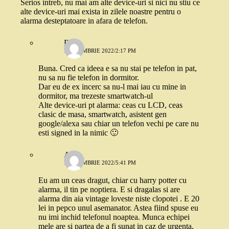
Serios intreb, nu mai am alte device-uri si nici nu stiu ce
alte device-uri mai exista in zilele noastre pentru o
alarma desteptatoare in afara de telefon.
Robo
7 NOIEMBRIE 2022/2:17 PM
Buna. Cred ca ideea e sa nu stai pe telefon in pat,
nu sa nu fie telefon in dormitor.
Dar eu de ex incerc sa nu-l mai iau cu mine in
dormitor, ma trezeste smartwatch-ul
Alte device-uri pt alarma: ceas cu LCD, ceas
clasic de masa, smartwatch, asistent gen
google/alexa sau chiar un telefon vechi pe care nu
esti signed in la nimic 🙂
Anca
7 NOIEMBRIE 2022/5:41 PM
Eu am un ceas dragut, chiar cu harry potter cu
alarma, il tin pe noptiera. E si dragalas si are
alarma din aia vintage loveste niste clopotei . E 20
lei in pepco unul asemanator. Astea fiind spuse eu
nu imi inchid telefonul noaptea. Munca echipei
mele are si partea de a fi sunat in caz de urgenta,