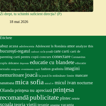
Zi drept, tu schimbi suficient direcția? (P)
18 mai 2026
Etichete
abuz
acasa
amor
Adolescent în România
analyze this
adolescenta
bucureşti-regatul
carte
carti
carti de
ca la școală
cadouri
conectare
carti pentru copii
concurs
parenting
Coronavirus
educatie cu blandete
educatie
cuplu
delicatese
depresie
imagini
fashion
gradinita
sexuala
emigrare
evenimente copii
joacă
nemuritoare
mancare
la joacă în străinătate
limite
mica sofia
micul ivan
nocturne
sanatoasa
micul iv
prinţesa
Olanda
prinţesa nu apreciază
publicitate
recomandă
pîntec
retete
scoala
teoria vieţii
terapie
vacanta
umanitar