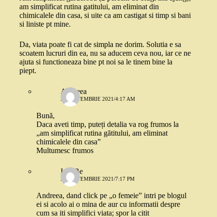
am simplificat rutina gatitului, am eliminat din
chimicalele din casa, si uite ca am castigat si timp si bani
si liniste pt mine.
Da, viata poate fi cat de simpla ne dorim. Solutia e sa
scoatem lucruri din ea, nu sa aducem ceva nou, iar ce ne
ajuta si functioneaza bine pt noi sa le tinem bine la
piept.
Andreea
25 SEPTEMBRIE 2021/4:17 AM
Bună,
Daca aveti timp, puteți detalia va rog frumos la
„am simplificat rutina gătitului, am eliminat
chimicalele din casa”
Multumesc frumos
IuliaBe
25 SEPTEMBRIE 2021/7:17 PM
Andreea, dand click pe „o femeie” intri pe blogul
ei si acolo ai o mina de aur cu informatii despre
cum sa iti simplifici viata; spor la citit