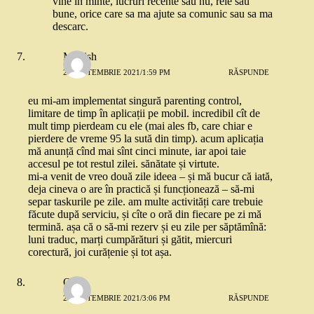
vine in minte, lucruri recente sau nu, rele sau
bune, orice care sa ma ajute sa comunic sau sa ma
descarc.
McFish
27 SEPTEMBRIE 2021/1:59 PM
RĂSPUNDE
eu mi-am implementat singură parenting control,
limitare de timp în aplicații pe mobil. incredibil cît de
mult timp pierdeam cu ele (mai ales fb, care chiar e
pierdere de vreme 95 la sută din timp). acum aplicația
mă anunță cînd mai sînt cinci minute, iar apoi taie
accesul pe tot restul zilei. sănătate și virtute.
mi-a venit de vreo două zile ideea – și mă bucur că iată,
deja cineva o are în practică și funcționează – să-mi
separ taskurile pe zile. am multe activități care trebuie
făcute după serviciu, și cîte o oră din fiecare pe zi mă
termină. așa că o să-mi rezerv și eu zile per săptămînă:
luni traduc, marți cumpărături și gătit, miercuri
corectură, joi curățenie și tot așa.
Oana
29 SEPTEMBRIE 2021/3:06 PM
RĂSPUNDE