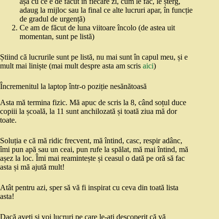
așa cu ce e de făcut în fiecare zi, cum le fac, le șterg,
adaug la mijloc sau la final ce alte lucruri apar, în funcție
de gradul de urgență)
Ce am de făcut de luna viitoare încolo (de astea uit
momentan, sunt pe listă)
Știind că lucrurile sunt pe listă, nu mai sunt în capul meu, și e
mult mai liniște (mai mult despre asta am scris
aici
)
Încremenitul la laptop într-o poziție nesănătoasă
Asta mă termina fizic. Mă apuc de scris la 8, când soțul duce
copiii la școală, la 11 sunt anchilozată și toată ziua mă dor
toate.
Soluția e că mă ridic frecvent, mă întind, casc, respir adânc,
îmi pun apă sau un ceai, pun rufe la spălat, mă mai întind, mă
așez la loc. Îmi mai reamintește și ceasul o dată pe oră să fac
asta și mă ajută mult!
Atât pentru azi, sper să vă fi inspirat cu ceva din toată lista
asta!
Dacă aveți și voi lucruri pe care le-ați descoperit că vă