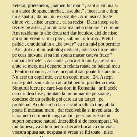
Fetelor, prietenelor, „oamenilor mari” , sant si eu una si
am atatea de spus, intrebat, „ascultat” , incat ..nu e timp,
nu e spatiu , da nici nu e o solutie . Am insa ca toate
dintre voi , niste urgente , ca sa rezist . Daca incep sa le
rezolv pe astea, „timpul o sa mai aiba rabdare ” cu mine.
Am rezidenta in alte doua tari dar locuiesc aici de niste
ani si nu vreau sa mai plec , sub nici o forma . Pretul
psihic , emotional in a „be away” eu nu mi-l pot permite
. Aici ,tot caut un psiholog dedicat , adica sa nu se uite
pe ceas intr-una si sa imi spuna macar cateva fraze ”
numai ale mele” . As cauta , daca stiti unul ,care sa ma
ajute sa merg mai departe in relatia ratata cu baiatul meu
. Pentru o mama , asta e inceputul sau poate fi sfarsitul .
Nu este un copil mic, este un copil mare , 24. Astept
orice puteti sau stiti sau ati aflat pentru problema mea.
Singurul lucru pe care l-as dori in Romania , ar fi acele
cercuri deschise , limitate la un numar de persoane ,
conduse de un psiholog si care au un target , pe
probleme. Acolo simti clar ca sant multi ca tine, pb ta
poate fi micasau mare , dar rezolvabila si inveti asta , de
la oameni cu umerii langa ai tai , pe scaune. Este un
suport omenesc natural ,incredibil si de necomparat. Va
multumesc, va admir pentru fiecare bucatica din viata
voastra spusa sau nespusa si vreau sa fiti toate , niste