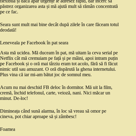
flexibilă și dacă apar urgențe le adresez rapid, dar încerc să
păstrez organizarea asta și mă ajută mult să rămân concentrată
pe ce fac.
Seara sunt mult mai bine decât după zilele în care făceam totul
deodată!
Leneveala pe Facebook în pat seara
Asta mă ucidea. Mă duceam în pat, mă uitam la ceva serial pe
Netflix cât mă cremuiam pe față și pe mâini, apoi intram puțin
pe Facebook și o oră mai târziu eram tot acolo, fără să fi făcut
nimic util sau amuzant. O oră dispărută la ghena internetului.
Plus vina că iar mi-am bătut joc de somnul meu.
Acum nu mai deschid FB deloc în dormitor. Mă uit la film,
cremă, închid telefonul, carte, veioză, nani. Nici măcar un
minut. De-loc!
Dimineața când sună alarma, în loc să vreau să omor pe
cineva, pot chiar aproape să și zâmbesc!
Foamea