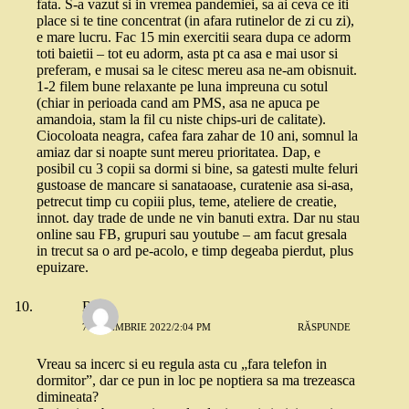
fata. S-a vazut si in vremea pandemiei, sa ai ceva ce iti
place si te tine concentrat (in afara rutinelor de zi cu zi),
e mare lucru. Fac 15 min exercitii seara dupa ce adorm
toti baietii – tot eu adorm, asta pt ca asa e mai usor si
preferam, e musai sa le citesc mereu asa ne-am obisnuit.
1-2 filem bune relaxante pe luna impreuna cu sotul
(chiar in perioada cand am PMS, asa ne apuca pe
amandoia, stam la fil cu niste chips-uri de calitate).
Ciocoloata neagra, cafea fara zahar de 10 ani, somnul la
amiaz dar si noapte sunt mereu prioritatea. Dap, e
posibil cu 3 copii sa dormi si bine, sa gatesti multe feluri
gustoase de mancare si sanataoase, curatenie asa si-asa,
petrecut timp cu copiii plus, teme, ateliere de creatie,
innot. day trade de unde ne vin banuti extra. Dar nu stau
online sau FB, grupuri sau youtube – am facut gresala
in trecut sa o ard pe-acolo, e timp degeaba pierdut, plus
epuizare.
R
7 NOIEMBRIE 2022/2:04 PM
RĂSPUNDE
Vreau sa incerc si eu regula asta cu „fara telefon in
dormitor”, dar ce pun in loc pe noptiera sa ma trezeasca
dimineata?