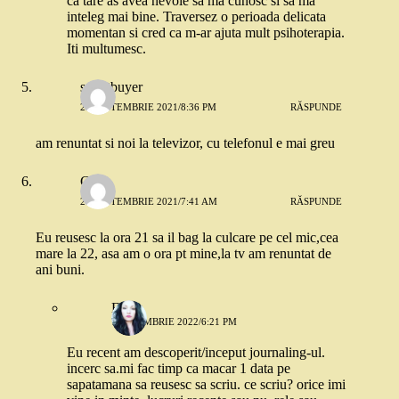
ca tare as avea nevoie sa ma cunosc si sa ma
inteleg mai bine. Traversez o perioada delicata
momentan si cred ca m-ar ajuta mult psihoterapia.
Iti multumesc.
smartbuyer
23 SEPTEMBRIE 2021/8:36 PM
RĂSPUNDE
am renuntat si noi la televizor, cu telefonul e mai greu
Gini
24 SEPTEMBRIE 2021/7:41 AM
RĂSPUNDE
Eu reusesc la ora 21 sa il bag la culcare pe cel mic,cea
mare la 22, asa am o ora pt mine,la tv am renuntat de
ani buni.
Elena
7 NOIEMBRIE 2022/6:21 PM
Eu recent am descoperit/inceput journaling-ul.
incerc sa.mi fac timp ca macar 1 data pe
sapatamana sa reusesc sa scriu. ce scriu? orice imi