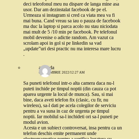
deci teleofonul meu nu dispare de langa mine asa
usor. Dar am dezinstalat facebook de pe el.
Urmeaza si instagram si cred ca viata mea va fi
mai buna. Cand vreau sa iau o pauza de facebook
ma duc la laptop si parca acolo nu stau niciodata
mai mult de 5 /10 min pe facebook. Pe telefonul
mobil devenise o adictie random. Am vazut ca
scrolam apoi in gol si pe linkedin sa vad
„update”uri desi practic nu ma interesa mare lucru
.
andrada
8 NOIEMBRIE 2022/12:27 AM
Sa puneti telefonul intr-o alta camera daca nu-l
puteti inchide pe timpul noptii (din cauza ca pot
aparea urgente la locul de munca). Sau, si mai
bine, daca aveti telefon fix (clasic, cu fir, nu
wireless), sa-l dati pe acela colegilor de serviciu
pentru a va suna in caz de urgenta pe timpul
noptii. Iar mobilul sa-l inchideti ori sa-l puneti pe
modul avion.
Acesta e un subiect controversat, insa pentru ca un
telefon deschis emite permanent unde
electromagnetice pentru a verifica legatura cu