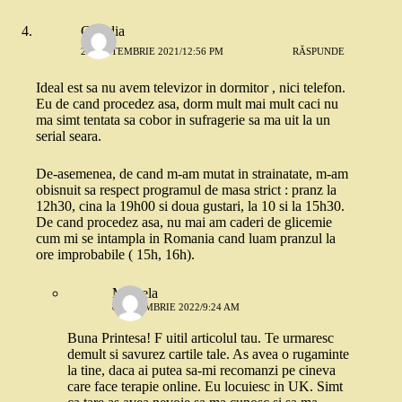
Claudia
23 SEPTEMBRIE 2021/12:56 PM
RĂSPUNDE
Ideal est sa nu avem televizor in dormitor , nici telefon.
Eu de cand procedez asa, dorm mult mai mult caci nu
ma simt tentata sa cobor in sufragerie sa ma uit la un
serial seara.
De-asemenea, de cand m-am mutat in strainatate, m-am
obisnuit sa respect programul de masa strict : pranz la
12h30, cina la 19h00 si doua gustari, la 10 si la 15h30.
De cand procedez asa, nu mai am caderi de glicemie
cum mi se intampla in Romania cand luam pranzul la
ore improbabile ( 15h, 16h).
Mihaela
8 NOIEMBRIE 2022/9:24 AM
Buna Printesa! F uitil articolul tau. Te urmaresc
demult si savurez cartile tale. As avea o rugaminte
la tine, daca ai putea sa-mi recomanzi pe cineva
care face terapie online. Eu locuiesc in UK. Simt