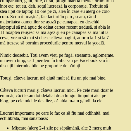
cumpărături, gătit, rufe, curat, programări la medic, drumuri la
înot etc, tot eu, deh, soțul lucrează la corporație. Trebuie să
stea lipit de laptop 10 ore pe zi, alea în care eu alerg de colo
colo. Scriu în mașină, fac facturi în parc, seara, când
majoritatea oamenilor se așază pe canapea, eu deschid
laptopul să mă apuc de editat cartea recent tradusă, și abia la
11 noaptea reușesc să mă așez și eu pe canapea să mă uit la
ceva, vreau să mai și citesc câteva pagini, adorm la 1 și la 7
mă trezesc să pornim procedurile pentru mersul la școală.
Nimic deosebit. Toți avem vieți pe fugă, stresante, aglomerate,
nu avem timp, că-l pierdem în trafic sau pe Facebook sau în
discuții interminabile pe grupurile de părinți.
Totuși, câteva lucruri mă ajută mult să fiu un pic mai bine.
Câteva lucruri mari și câteva lucruri mici. Pe cele mari doar le
enumăr, căci le-am tot detaliat de-a lungul timpului aici pe
blog, pe cele mici le detaliez, că abia m-am gândit la ele.
Lucruri importante pe care le fac ca să fiu mai odihnită, mai
echilibrată, mai sănătoasă:
Mișcare (alerg 2-4 zile pe săptămână, alte 2 merg mult