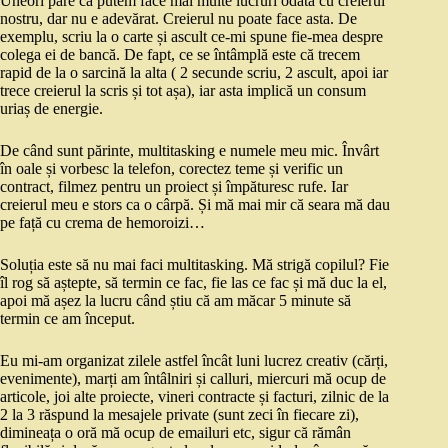
Uneori pare că putem face mai multe lucruri odată cu creierul
nostru, dar nu e adevărat. Creierul nu poate face asta. De
exemplu, scriu la o carte și ascult ce-mi spune fie-mea despre
colega ei de bancă. De fapt, ce se întâmplă este că trecem
rapid de la o sarcină la alta ( 2 secunde scriu, 2 ascult, apoi iar
trece creierul la scris și tot așa), iar asta implică un consum
uriaș de energie.
De când sunt părinte, multitasking e numele meu mic. Învârt
în oale și vorbesc la telefon, corectez teme și verific un
contract, filmez pentru un proiect și împăturesc rufe. Iar
creierul meu e stors ca o cârpă. Și mă mai mir că seara mă dau
pe față cu crema de hemoroizi…
Soluția este să nu mai faci multitasking. Mă strigă copilul? Fie
îl rog să aștepte, să termin ce fac, fie las ce fac și mă duc la el,
apoi mă așez la lucru când știu că am măcar 5 minute să
termin ce am început.
Eu mi-am organizat zilele astfel încât luni lucrez creativ (cărți,
evenimente), marți am întâlniri și calluri, miercuri mă ocup de
articole, joi alte proiecte, vineri contracte și facturi, zilnic de la
2 la 3 răspund la mesajele private (sunt zeci în fiecare zi),
dimineața o oră mă ocup de emailuri etc, sigur că rămân