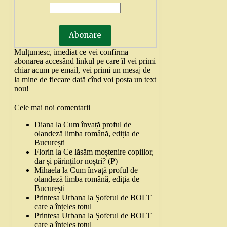
Mulțumesc, imediat ce vei confirma
abonarea accesând linkul pe care îl vei primi
chiar acum pe email, vei primi un mesaj de
la mine de fiecare dată cînd voi posta un text
nou!
Cele mai noi comentarii
Diana
la
Cum învață proful de
olandeză limba română, ediția de
București
Florin
la
Ce lăsăm moștenire copiilor,
dar și părinților noștri? (P)
Mihaela
la
Cum învață proful de
olandeză limba română, ediția de
București
Printesa Urbana
la
Șoferul de BOLT
care a înțeles totul
Printesa Urbana
la
Șoferul de BOLT
care a înțeles totul