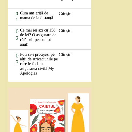
0
Cum am grijă de
Citește
mama de la distanță
1
0
Ce mai iei azi cu 158
Citește
de lei? O asigurare de
2
călătorii pentru tot
anul!
0
Poți să-i protejezi pe
Citește
alții de stricăciunile pe
3
care le faci tu –
asigurarea civilă My
Apologies