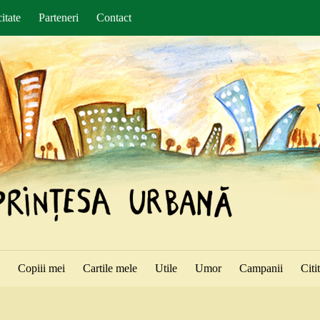
itate
Parteneri
Contact
ă
Copiii mei
Cartile mele
Utile
Umor
Campanii
Citi