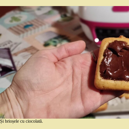
Și brioșele cu ciocolată.