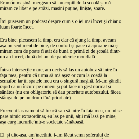
Eram în mașină, mergeam să iau copiii de la școală și mă
miram ce liber e pe străzi, mașini puține, liniște, soare.
Îmi pusesem un podcast despre cum s-o iei mai încet și chiar o
luam foarte încet.
Era bine, plecasem la timp, era clar că ajung la timp, aveam
așa un sentiment de bine, de confort și pace că aproape mă și
miram cum de poate fi atât de bună o primă zi de școală dintr-
un an incert, după doi ani de pandemie mondială.
Într-o intersecție mare, am decis să las un autobuz să intre în
fața mea, pentru că urma să mă așez oricum la coadă la
semafor, iar în spatele meu era o singură mașină. M-am gândit
rapid că nu încurc pe nimeni și pot face un gest normal și
sănătos (nu era obligatoriu să dau prioritate autobuzului, făcea
stânga de pe un drum fără prioritate).
Frecvent las oameni să treacă sau să intre în fața mea, nu mi se
pare nimic extraordinar, eu las pe unii, alții mă lasă pe mine,
așa curg lucrurile într-o societate sănătoasă.
Ei, și uite-așa, am încetinit, i-am făcut semn șoferului de