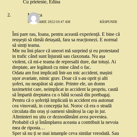
Cu prietenie, Edina
Monica
5 IANUARIE 2022/10:47 AM
RĂSPUNDE
Îmi pare rau, Ioana, pentru această experiență. E bine că
reușești să rămâi detașată, fara sa reacționezi. E normal
să simți teama.
Mie nu îmi place că uneori mă surprind și eu protestand
in trafic când sunt înjurată sau claxonata. Nu așa
violent, că mi-e teama de represalii dure, dar totuși. Ai
dreptate, are legătură cu mine când o fac.
Odata am fost implicată într-un mic accident, mașini
ușor avariate, nimic grav. Doar că s-au oprit și alti
șoferi, nu neapărat să ajute. Printre ele, un domn
taximetrist care, neimplicat in accident la propriu, caută
să împartă dreptatea cu o bâtă scoasă din portbagaj.
Pentru că o șoferiță implicată in accident era automat
cea vinovată, in concepția lui. Noroc că era o stradă
circulata din oraș și oameni sănătoși la cap in jur.
Altminteri nu știu ce deznodământ avea povestea.
Probabil că și întâmplarea aceasta a contribuit la nevoia
mea de riposta…
Sper să nu ți se mai intample ceva similar vreodată. Sau