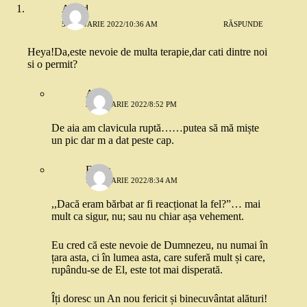
Anaid
5 IANUARIE 2022/10:36 AM
RĂSPUNDE
Heya!Da,este nevoie de multa terapie,dar cati dintre noi
si o permit?
Ama
5 IANUARIE 2022/8:52 PM
De aia am clavicula ruptă……putea să mă miște
un pic dar m a dat peste cap.
Edina
7 IANUARIE 2022/8:34 AM
,,Dacă eram bărbat ar fi reacționat la fel?”… mai
mult ca sigur, nu; sau nu chiar așa vehement.
Eu cred că este nevoie de Dumnezeu, nu numai în
țara asta, ci în lumea asta, care suferă mult și care,
rupându-se de El, este tot mai disperată.
Îți doresc un An nou fericit și binecuvântat alături!