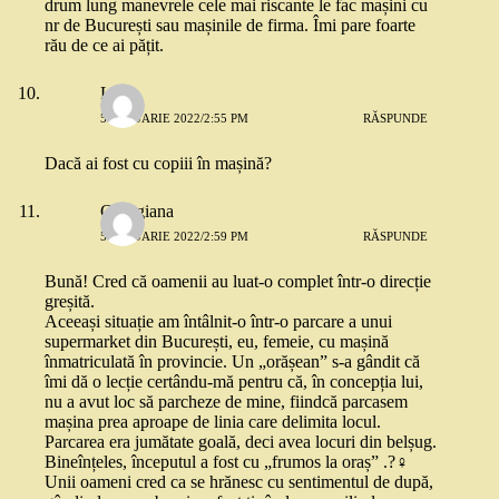
drum lung manevrele cele mai riscante le fac mașini cu
nr de București sau mașinile de firma. Îmi pare foarte
rău de ce ai pățit.
Lidia
5 IANUARIE 2022/2:55 PM
RĂSPUNDE
Dacă ai fost cu copiii în mașină?
Georgiana
5 IANUARIE 2022/2:59 PM
RĂSPUNDE
Bună! Cred că oamenii au luat-o complet într-o direcție
greșită.
Aceeași situație am întâlnit-o într-o parcare a unui
supermarket din București, eu, femeie, cu mașină
înmatriculată în provincie. Un „orășean” s-a gândit că
îmi dă o lecție certându-mă pentru că, în concepția lui,
nu a avut loc să parcheze de mine, fiindcă parcasem
mașina prea aproape de linia care delimita locul.
Parcarea era jumătate goală, deci avea locuri din belșug.
Bineînțeles, începutul a fost cu „frumos la oraș” .?‍♀️
Unii oameni cred ca se hrănesc cu sentimentul de după,