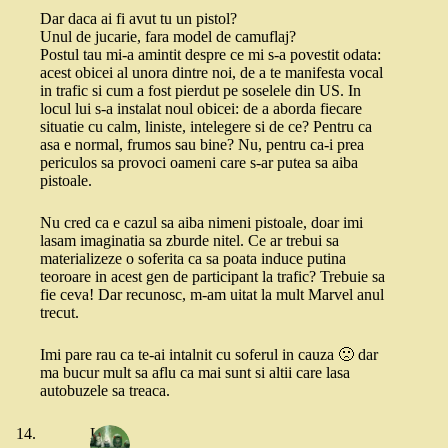
Dar daca ai fi avut tu un pistol?
Unul de jucarie, fara model de camuflaj?
Postul tau mi-a amintit despre ce mi s-a povestit odata:
acest obicei al unora dintre noi, de a te manifesta vocal
in trafic si cum a fost pierdut pe soselele din US. In
locul lui s-a instalat noul obicei: de a aborda fiecare
situatie cu calm, liniste, intelegere si de ce? Pentru ca
asa e normal, frumos sau bine? Nu, pentru ca-i prea
periculos sa provoci oameni care s-ar putea sa aiba
pistoale.
Nu cred ca e cazul sa aiba nimeni pistoale, doar imi
lasam imaginatia sa zburde nitel. Ce ar trebui sa
materializeze o soferita ca sa poata induce putina
teoroare in acest gen de participant la trafic? Trebuie sa
fie ceva! Dar recunosc, m-am uitat la mult Marvel anul
trecut.
Imi pare rau ca te-ai intalnit cu soferul in cauza 🙁 dar
ma bucur mult sa aflu ca mai sunt si altii care lasa
autobuzele sa treaca.
Leo