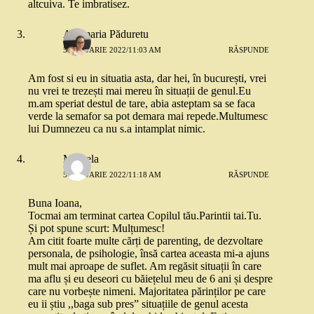
altcuiva. Te imbratisez.
Anamaria Păduretu
5 IANUARIE 2022/11:03 AM
RĂSPUNDE
Am fost si eu in situatia asta, dar hei, în bucurești, vrei
nu vrei te trezești mai mereu în situații de genul.Eu
m.am speriat destul de tare, abia asteptam sa se faca
verde la semafor sa pot demara mai repede.Multumesc
lui Dumnezeu ca nu s.a intamplat nimic.
Mihaela
5 IANUARIE 2022/11:18 AM
RĂSPUNDE
Buna Ioana,
Tocmai am terminat cartea Copilul tău.Parintii tai.Tu.
Și pot spune scurt: Mulțumesc!
Am citit foarte multe cărți de parenting, de dezvoltare
personala, de psihologie, însă cartea aceasta mi-a ajuns
mult mai aproape de suflet. Am regăsit situații în care
ma aflu și eu deseori cu băiețelul meu de 6 ani și despre
care nu vorbește nimeni. Majoritatea părinților pe care
eu ii știu ,,baga sub pres” situațiile de genul acesta