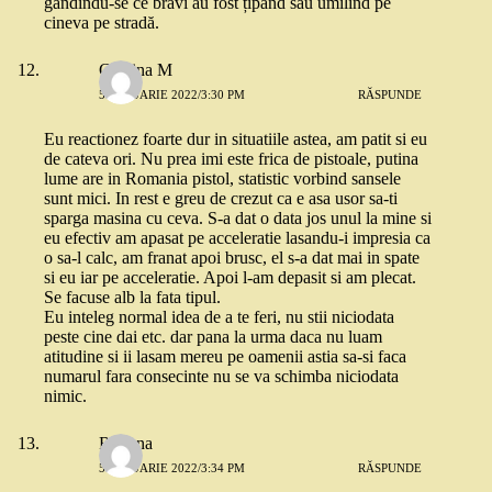
gândindu-se ce bravi au fost țipând sau umilind pe
cineva pe stradă.
Cristina M
5 IANUARIE 2022/3:30 PM
RĂSPUNDE
Eu reactionez foarte dur in situatiile astea, am patit si eu
de cateva ori. Nu prea imi este frica de pistoale, putina
lume are in Romania pistol, statistic vorbind sansele
sunt mici. In rest e greu de crezut ca e asa usor sa-ti
sparga masina cu ceva. S-a dat o data jos unul la mine si
eu efectiv am apasat pe acceleratie lasandu-i impresia ca
o sa-l calc, am franat apoi brusc, el s-a dat mai in spate
si eu iar pe acceleratie. Apoi l-am depasit si am plecat.
Se facuse alb la fata tipul.
Eu inteleg normal idea de a te feri, nu stii niciodata
peste cine dai etc. dar pana la urma daca nu luam
atitudine si ii lasam mereu pe oamenii astia sa-si faca
numarul fara consecinte nu se va schimba niciodata
nimic.
Roxana
5 IANUARIE 2022/3:34 PM
RĂSPUNDE