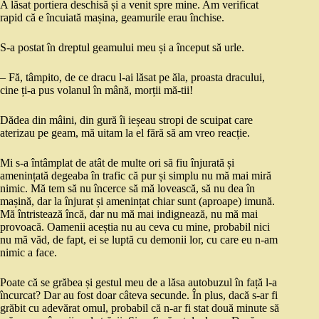
A lăsat portiera deschisă și a venit spre mine. Am verificat
rapid că e încuiată mașina, geamurile erau închise.
S-a postat în dreptul geamului meu și a început să urle.
– Fă, tâmpito, de ce dracu l-ai lăsat pe ăla, proasta dracului,
cine ți-a pus volanul în mână, morții mă-tii!
Dădea din mâini, din gură îi ieșeau stropi de scuipat care
aterizau pe geam, mă uitam la el fără să am vreo reacție.
Mi s-a întâmplat de atât de multe ori să fiu înjurată și
amenințată degeaba în trafic că pur și simplu nu mă mai miră
nimic. Mă tem să nu încerce să mă lovească, să nu dea în
mașină, dar la înjurat și amenințat chiar sunt (aproape) imună.
Mă întristează încă, dar nu mă mai indignează, nu mă mai
provoacă. Oamenii aceștia nu au ceva cu mine, probabil nici
nu mă văd, de fapt, ei se luptă cu demonii lor, cu care eu n-am
nimic a face.
Poate că se grăbea și gestul meu de a lăsa autobuzul în față l-a
încurcat? Dar au fost doar câteva secunde. În plus, dacă s-ar fi
grăbit cu adevărat omul, probabil că n-ar fi stat două minute să