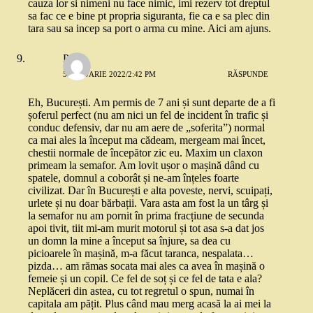
cauza lor si nimeni nu face nimic, imi rezerv tot dreptul
sa fac ce e bine pt propria siguranta, fie ca e sa plec din
tara sau sa incep sa port o arma cu mine. Aici am ajuns.
Pss
5 IANUARIE 2022/2:42 PM
RĂSPUNDE
Eh, București. Am permis de 7 ani și sunt departe de a fi
șoferul perfect (nu am nici un fel de incident în trafic și
conduc defensiv, dar nu am aere de „soferita”) normal
ca mai ales la început ma cădeam, mergeam mai încet,
chestii normale de începător zic eu. Maxim un claxon
primeam la semafor. Am lovit ușor o mașină dând cu
spatele, domnul a coborât și ne-am înțeles foarte
civilizat. Dar în București e alta poveste, nervi, scuipați,
urlete și nu doar bărbații. Vara asta am fost la un târg și
la semafor nu am pornit în prima fracțiune de secunda
apoi tivit, tiit mi-am murit motorul și tot asa s-a dat jos
un domn la mine a început sa înjure, sa dea cu
picioarele în mașină, m-a făcut taranca, nespalata…
pizda… am rămas socata mai ales ca avea în mașină o
femeie și un copil. Ce fel de soț și ce fel de tata e ala?
Neplăceri din astea, cu tot regretul o spun, numai în
capitala am pățit. Plus când mau merg acasă la ai mei la