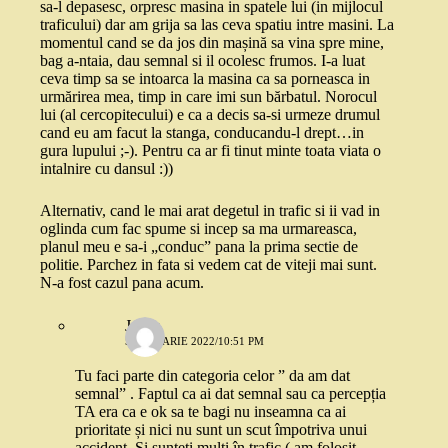
sa-l depasesc, orpresc masina in spatele lui (in mijlocul
traficului) dar am grija sa las ceva spatiu intre masini. La
momentul cand se da jos din mașină sa vina spre mine,
bag a-ntaia, dau semnal si il ocolesc frumos. I-a luat
ceva timp sa se intoarca la masina ca sa porneasca in
urmărirea mea, timp in care imi sun bărbatul. Norocul
lui (al cercopitecului) e ca a decis sa-si urmeze drumul
cand eu am facut la stanga, conducandu-l drept…in
gura lupului ;-). Pentru ca ar fi tinut minte toata viata o
intalnire cu dansul :))
Alternativ, cand le mai arat degetul in trafic si ii vad in
oglinda cum fac spume si incep sa ma urmareasca,
planul meu e sa-i „conduc” pana la prima sectie de
politie. Parchez in fata si vedem cat de viteji mai sunt.
N-a fost cazul pana acum.
Joker
5 IANUARIE 2022/10:51 PM
Tu faci parte din categoria celor ” da am dat
semnal” . Faptul ca ai dat semnal sau ca percepția
TA era ca e ok sa te bagi nu inseamna ca ai
prioritate și nici nu sunt un scut împotriva unui
accident. Și sunteti multi în trafic ( am folosit