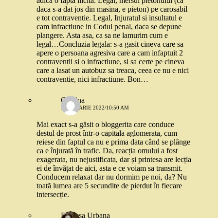
adica o fapta ilicita. Legal, mersul pietonului (ca
daca s-a dat jos din masina, e pieton) pe carosabil
e tot contraventie. Legal, Injuratul si insultatul e
cam infractiune in Codul penal, daca se depune
plangere. Asta asa, ca sa ne lamurim cum e
legal…Concluzia legala: s-a gasit cineva care sa
apere o persoana agresiva care a cam infaptuit 2
contraventii si o infractiune, si sa certe pe cineva
care a lasat un autobuz sa treaca, ceea ce nu e nici
contraventie, nici infractiune. Bon…
Cristina
7 IANUARIE 2022/10:50 AM
Mai exact s-a găsit o bloggerita care conduce
destul de prost într-o capitala aglomerata, cum
reiese din faptul ca nu e prima data când se plânge
ca e înjurată în trafic. Da, reacția omului a fost
exagerata, nu nejustificata, dar și printesa are lecția
ei de învățat de aici, asta e ce voiam sa transmit.
Conducem relaxat dar nu dormim pe noi, da? Nu
toată lumea are 5 secundite de pierdut în fiecare
intersecție.
Printesa Urbana