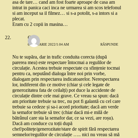
asa de tare… cand am fost foarte aproape de casa am
intrat in panica caci inca ne urmarea si am scos telefonul
si am inceput sa il filmez… si s-a potolit, s-a intors si a
plecat.
Eram cu 2 copii in masina…
Cris
6 IANUARIE 2022/1:04 AM
RĂSPUNDE
Nu te supăra, dar in trafic conduita corecta (după
parerea mea) este respectare întocmai a regulilor de
circulație. Acestea trebuie respectate cu sfințenie tocmai
pentru ca, neputând dialoga între noi prin vorbe,
dialogam prin respectarea indicatoarelor. Nerespectarea
lor, indiferent din ce motive (chiar și cele legate de
generozitatea fata de ceilalți) pot duce la accidente de
circulație dintre cele mai grave. Ce vreau sa spun: dacă
am prioritate trebuie sa trec, nu pot fi galantă cu cel care
trebuie sa cedeze și sa-i acord prioritate; dacă am verde
la semafor trebuie să trec (chiar dacă mi-e milă de
bătrânul care sta la semafor dar, ce sa vezi, are roșu).
Dacă am conduce cu toții după
chef/politețe/generozitate/stare de spirit fără respectarea
semnelor/regulilor de circulație ….. nici nu vreau să mă