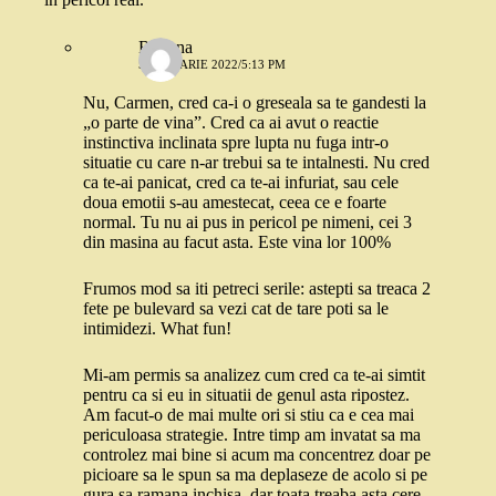
Roxana
5 IANUARIE 2022/5:13 PM
Nu, Carmen, cred ca-i o greseala sa te gandesti la
„o parte de vina”. Cred ca ai avut o reactie
instinctiva inclinata spre lupta nu fuga intr-o
situatie cu care n-ar trebui sa te intalnesti. Nu cred
ca te-ai panicat, cred ca te-ai infuriat, sau cele
doua emotii s-au amestecat, ceea ce e foarte
normal. Tu nu ai pus in pericol pe nimeni, cei 3
din masina au facut asta. Este vina lor 100%
Frumos mod sa iti petreci serile: astepti sa treaca 2
fete pe bulevard sa vezi cat de tare poti sa le
intimidezi. What fun!
Mi-am permis sa analizez cum cred ca te-ai simtit
pentru ca si eu in situatii de genul asta ripostez.
Am facut-o de mai multe ori si stiu ca e cea mai
periculoasa strategie. Intre timp am invatat sa ma
controlez mai bine si acum ma concentrez doar pe
picioare sa le spun sa ma deplaseze de acolo si pe
gura sa ramana inchisa, dar toata treaba asta cere