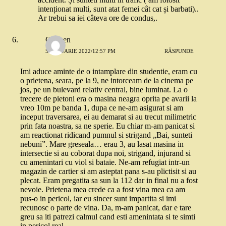
intenționat multi, sunt atat femei cât cat și barbati)..
Ar trebui sa iei câteva ore de condus,.
Carmen
5 IANUARIE 2022/12:57 PM
RĂSPUNDE
Imi aduce aminte de o intamplare din studentie, eram cu
o prietena, seara, pe la 9, ne intorceam de la cinema pe
jos, pe un bulevard relativ central, bine luminat. La o
trecere de pietoni era o masina neagra oprita pe avarii la
vreo 10m pe banda 1, dupa ce ne-am asigurat si am
inceput traversarea, ei au demarat si au trecut milimetric
prin fata noastra, sa ne sperie. Eu chiar m-am panicat si
am reactionat ridicand pumnul si strigand „Bai, sunteti
nebuni”. Mare greseala… erau 3, au lasat masina in
intersectie si au coborat dupa noi, strigand, injurand si
cu amenintari cu viol si bataie. Ne-am refugiat intr-un
magazin de cartier si am asteptat pana s-au plictisit si au
plecat. Eram pregatita sa sun la 112 dar in final nu a fost
nevoie. Prietena mea crede ca a fost vina mea ca am
pus-o in pericol, iar eu sincer sunt impartita si imi
recunosc o parte de vina. Da, m-am panicat, dar e tare
greu sa iti patrezi calmul cand esti amenintata si te simti
in pericol real.