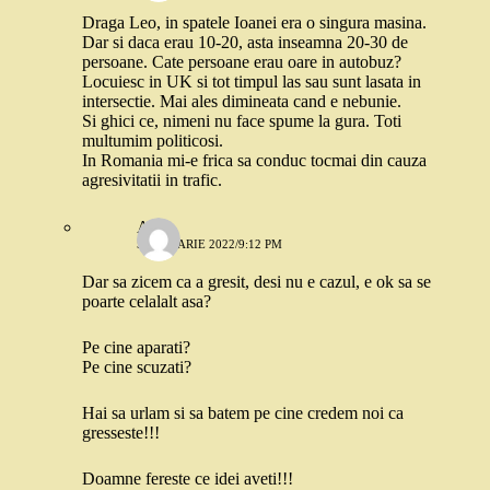
Draga Leo, in spatele Ioanei era o singura masina.
Dar si daca erau 10-20, asta inseamna 20-30 de
persoane. Cate persoane erau oare in autobuz?
Locuiesc in UK si tot timpul las sau sunt lasata in
intersectie. Mai ales dimineata cand e nebunie.
Si ghici ce, nimeni nu face spume la gura. Toti
multumim politicosi.
In Romania mi-e frica sa conduc tocmai din cauza
agresivitatii in trafic.
Ana
5 IANUARIE 2022/9:12 PM
Dar sa zicem ca a gresit, desi nu e cazul, e ok sa se
poarte celalalt asa?
Pe cine aparati?
Pe cine scuzati?
Hai sa urlam si sa batem pe cine credem noi ca
gresseste!!!
Doamne fereste ce idei aveti!!!