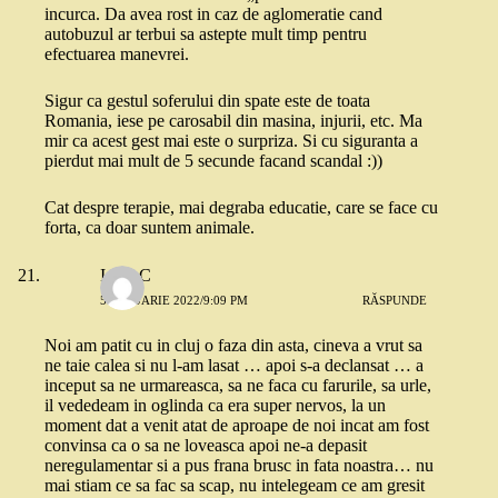
incurca. Da avea rost in caz de aglomeratie cand
autobuzul ar terbui sa astepte mult timp pentru
efectuarea manevrei.
Sigur ca gestul soferului din spate este de toata
Romania, iese pe carosabil din masina, injurii, etc. Ma
mir ca acest gest mai este o surpriza. Si cu siguranta a
pierdut mai mult de 5 secunde facand scandal :))
Cat despre terapie, mai degraba educatie, care se face cu
forta, ca doar suntem animale.
IoanaC
5 IANUARIE 2022/9:09 PM
RĂSPUNDE
Noi am patit cu in cluj o faza din asta, cineva a vrut sa
ne taie calea si nu l-am lasat … apoi s-a declansat … a
inceput sa ne urmareasca, sa ne faca cu farurile, sa urle,
il vededeam in oglinda ca era super nervos, la un
moment dat a venit atat de aproape de noi incat am fost
convinsa ca o sa ne loveasca apoi ne-a depasit
neregulamentar si a pus frana brusc in fata noastra… nu
mai stiam ce sa fac sa scap, nu intelegeam ce am gresit