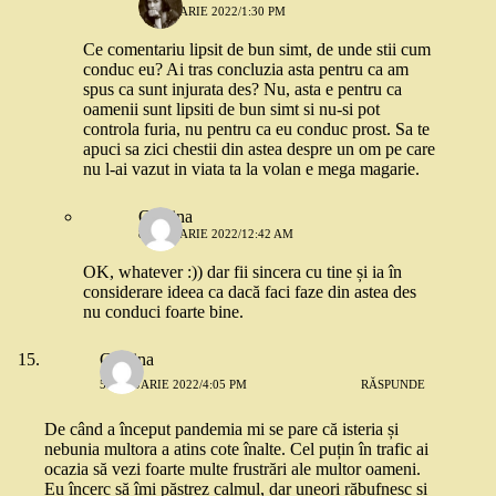
7 IANUARIE 2022/1:30 PM
Ce comentariu lipsit de bun simt, de unde stii cum
conduc eu? Ai tras concluzia asta pentru ca am
spus ca sunt injurata des? Nu, asta e pentru ca
oamenii sunt lipsiti de bun simt si nu-si pot
controla furia, nu pentru ca eu conduc prost. Sa te
apuci sa zici chestii din astea despre un om pe care
nu l-ai vazut in viata ta la volan e mega magarie.
Cristina
8 IANUARIE 2022/12:42 AM
OK, whatever :)) dar fii sincera cu tine și ia în
considerare ideea ca dacă faci faze din astea des
nu conduci foarte bine.
Cristina
5 IANUARIE 2022/4:05 PM
RĂSPUNDE
De când a început pandemia mi se pare că isteria și
nebunia multora a atins cote înalte. Cel puțin în trafic ai
ocazia să vezi foarte multe frustrări ale multor oameni.
Eu încerc să îmi păstrez calmul, dar uneori răbufnesc și