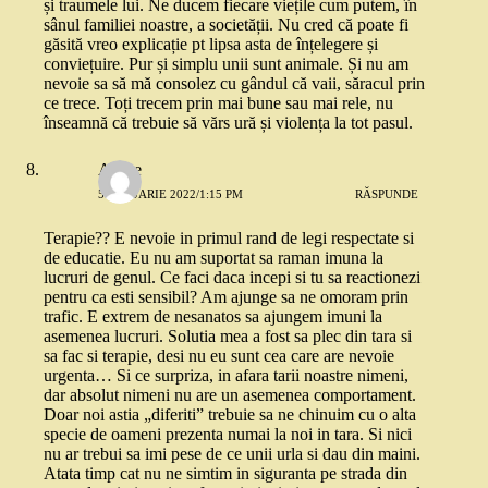
și traumele lui. Ne ducem fiecare viețile cum putem, în
sânul familiei noastre, a societății. Nu cred că poate fi
găsită vreo explicație pt lipsa asta de înțelegere și
conviețuire. Pur și simplu unii sunt animale. Și nu am
nevoie sa să mă consolez cu gândul că vaii, săracul prin
ce trece. Toți trecem prin mai bune sau mai rele, nu
înseamnă că trebuie să vărs ură și violența la tot pasul.
Andre
5 IANUARIE 2022/1:15 PM
RĂSPUNDE
Terapie?? E nevoie in primul rand de legi respectate si
de educatie. Eu nu am suportat sa raman imuna la
lucruri de genul. Ce faci daca incepi si tu sa reactionezi
pentru ca esti sensibil? Am ajunge sa ne omoram prin
trafic. E extrem de nesanatos sa ajungem imuni la
asemenea lucruri. Solutia mea a fost sa plec din tara si
sa fac si terapie, desi nu eu sunt cea care are nevoie
urgenta… Si ce surpriza, in afara tarii noastre nimeni,
dar absolut nimeni nu are un asemenea comportament.
Doar noi astia „diferiti” trebuie sa ne chinuim cu o alta
specie de oameni prezenta numai la noi in tara. Si nici
nu ar trebui sa imi pese de ce unii urla si dau din maini.
Atata timp cat nu ne simtim in siguranta pe strada din