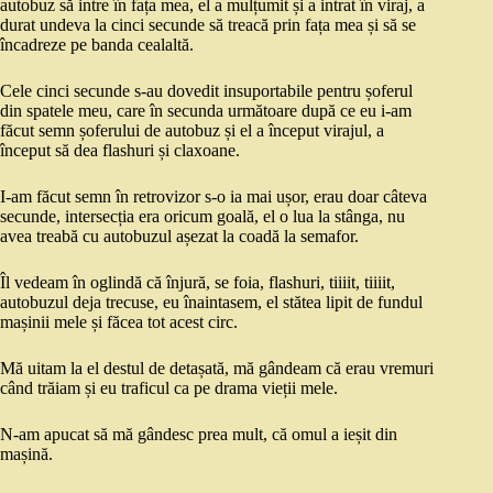
autobuz să intre în fața mea, el a mulțumit și a intrat în viraj, a
durat undeva la cinci secunde să treacă prin fața mea și să se
încadreze pe banda cealaltă.
Cele cinci secunde s-au dovedit insuportabile pentru șoferul
din spatele meu, care în secunda următoare după ce eu i-am
făcut semn șoferului de autobuz și el a început virajul, a
început să dea flashuri și claxoane.
I-am făcut semn în retrovizor s-o ia mai ușor, erau doar câteva
secunde, intersecția era oricum goală, el o lua la stânga, nu
avea treabă cu autobuzul așezat la coadă la semafor.
Îl vedeam în oglindă că înjură, se foia, flashuri, tiiiit, tiiiit,
autobuzul deja trecuse, eu înaintasem, el stătea lipit de fundul
mașinii mele și făcea tot acest circ.
Mă uitam la el destul de detașată, mă gândeam că erau vremuri
când trăiam și eu traficul ca pe drama vieții mele.
N-am apucat să mă gândesc prea mult, că omul a ieșit din
mașină.