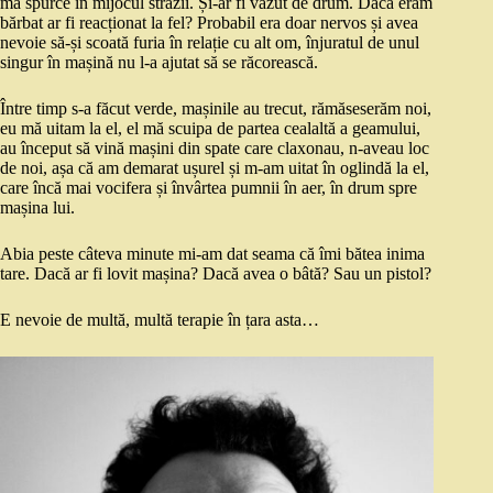
mă spurce în mijocul străzii. Și-ar fi văzut de drum. Dacă eram
bărbat ar fi reacționat la fel? Probabil era doar nervos și avea
nevoie să-și scoată furia în relație cu alt om, înjuratul de unul
singur în mașină nu l-a ajutat să se răcorească.
Între timp s-a făcut verde, mașinile au trecut, rămăseserăm noi,
eu mă uitam la el, el mă scuipa de partea cealaltă a geamului,
au început să vină mașini din spate care claxonau, n-aveau loc
de noi, așa că am demarat ușurel și m-am uitat în oglindă la el,
care încă mai vocifera și învârtea pumnii în aer, în drum spre
mașina lui.
Abia peste câteva minute mi-am dat seama că îmi bătea inima
tare. Dacă ar fi lovit mașina? Dacă avea o bâtă? Sau un pistol?
E nevoie de multă, multă terapie în țara asta…