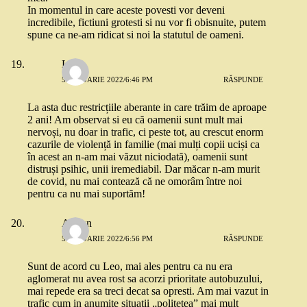
In momentul in care aceste povesti vor deveni
incredibile, fictiuni grotesti si nu vor fi obisnuite, putem
spune ca ne-am ridicat si noi la statutul de oameni.
Lia
5 IANUARIE 2022/6:46 PM
RĂSPUNDE
La asta duc restricțiile aberante in care trăim de aproape
2 ani! Am observat si eu că oamenii sunt mult mai
nervoși, nu doar in trafic, ci peste tot, au crescut enorm
cazurile de violență in familie (mai mulți copii uciși ca
în acest an n-am mai văzut niciodată), oamenii sunt
distruși psihic, unii iremediabil. Dar măcar n-am murit
de covid, nu mai contează că ne omorâm între noi
pentru ca nu mai suportăm!
Adrian
5 IANUARIE 2022/6:56 PM
RĂSPUNDE
Sunt de acord cu Leo, mai ales pentru ca nu era
aglomerat nu avea rost sa acorzi prioritate autobuzului,
mai repede era sa treci decat sa opresti. Am mai vazut in
trafic cum in anumite situatii „politetea” mai mult