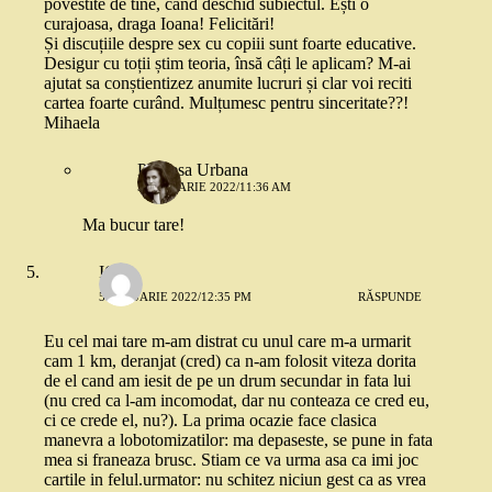
povestite de tine, când deschid subiectul. Ești o
curajoasa, draga Ioana! Felicitări!
Și discuțiile despre sex cu copiii sunt foarte educative.
Desigur cu toții știm teoria, însă câți le aplicam? M-ai
ajutat sa conștientizez anumite lucruri și clar voi reciti
cartea foarte curând. Mulțumesc pentru sinceritate??!
Mihaela
Printesa Urbana
5 IANUARIE 2022/11:36 AM
Ma bucur tare!
IQ
5 IANUARIE 2022/12:35 PM
RĂSPUNDE
Eu cel mai tare m-am distrat cu unul care m-a urmarit
cam 1 km, deranjat (cred) ca n-am folosit viteza dorita
de el cand am iesit de pe un drum secundar in fata lui
(nu cred ca l-am incomodat, dar nu conteaza ce cred eu,
ci ce crede el, nu?). La prima ocazie face clasica
manevra a lobotomizatilor: ma depaseste, se pune in fata
mea si franeaza brusc. Stiam ce va urma asa ca imi joc
cartile in felul.urmator: nu schitez niciun gest ca as vrea