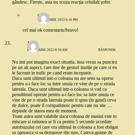
gândesc. Firește, asta nu scuza reacția celuilalt șofer.
oana
6 IANUARIE 2022/4:16 PM
cel mai ok comentariu!bravo!
John
6 IANUARIE 2022/8:50 AM
RĂSPUNDE
Nu imi pot imagina exact situatia, insa vreau sa punctez
pe un alt aspect, care tine de gesturi inutile pe care si eu
le faceam in trafic pe cand eram incepator.
Daca sunt ultimul intr-o coloana nu are sens sa opresc
pentru a-i face loc sa intre unuia ce vine de pe o strada
laterala. Daca sunt ultimul intr-o coloana si vad ca
penultimul opreste pentru a-i face loc sa intre unuia ce
vine de pe o strada laterala poate ii spun (in gand) ceva
de dulce, poate il compatimesc pentru cate nu stie …
depinde de starea mea de moment.
Toate astea sunt valabile daca coloana de masini este in
miscare si ratiunea ar fi ca pentru 5 secunde acordate
autobuzului cel care era ultimul in coloana a fost obligat
sa opreasca si sa demareze din nou. Cateva grame de