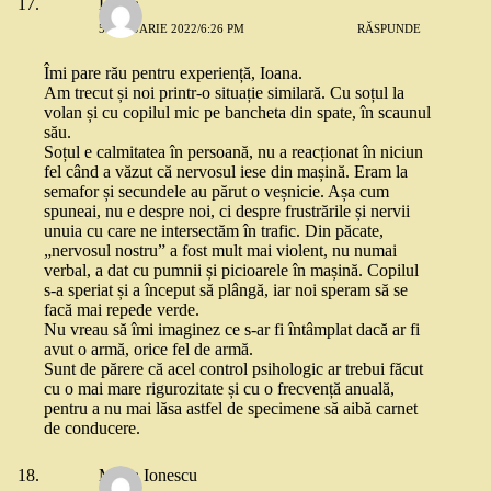
Laura
5 IANUARIE 2022/6:26 PM
RĂSPUNDE
Îmi pare rău pentru experiență, Ioana.
Am trecut și noi printr-o situație similară. Cu soțul la
volan și cu copilul mic pe bancheta din spate, în scaunul
său.
Soțul e calmitatea în persoană, nu a reacționat în niciun
fel când a văzut că nervosul iese din mașină. Eram la
semafor și secundele au părut o veșnicie. Așa cum
spuneai, nu e despre noi, ci despre frustrările și nervii
unuia cu care ne intersectăm în trafic. Din păcate,
„nervosul nostru” a fost mult mai violent, nu numai
verbal, a dat cu pumnii și picioarele în mașină. Copilul
s-a speriat și a început să plângă, iar noi speram să se
facă mai repede verde.
Nu vreau să îmi imaginez ce s-ar fi întâmplat dacă ar fi
avut o armă, orice fel de armă.
Sunt de părere că acel control psihologic ar trebui făcut
cu o mai mare rigurozitate și cu o frecvență anuală,
pentru a nu mai lăsa astfel de specimene să aibă carnet
de conducere.
Maria Ionescu