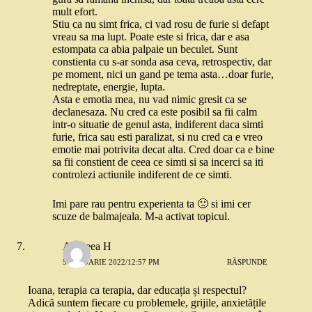
mult efort.
Stiu ca nu simt frica, ci vad rosu de furie si defapt
vreau sa ma lupt. Poate este si frica, dar e asa
estompata ca abia palpaie un beculet. Sunt
constienta cu s-ar sonda asa ceva, retrospectiv, dar
pe moment, nici un gand pe tema asta…doar furie,
nedreptate, energie, lupta.
Asta e emotia mea, nu vad nimic gresit ca se
declanesaza. Nu cred ca este posibil sa fii calm
intr-o situatie de genul asta, indiferent daca simti
furie, frica sau esti paralizat, si nu cred ca e vreo
emotie mai potrivita decat alta. Cred doar ca e bine
sa fii constient de ceea ce simti si sa incerci sa iti
controlezi actiunile indiferent de ce simti.
Imi pare rau pentru experienta ta 🙁 si imi cer
scuze de balmajeala. M-a activat topicul.
Andreea H
5 IANUARIE 2022/12:57 PM
RĂSPUNDE
Ioana, terapia ca terapia, dar educația și respectul?
Adică suntem fiecare cu problemele, grijile, anxietățile