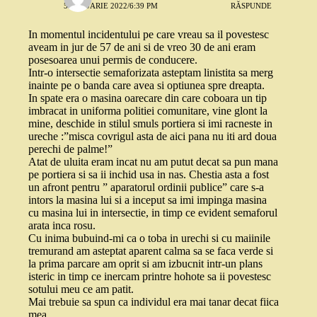
5 IANUARIE 2022/6:39 PM
RĂSPUNDE
In momentul incidentului pe care vreau sa il povestesc
aveam in jur de 57 de ani si de vreo 30 de ani eram
posesoarea unui permis de conducere.
Intr-o intersectie semaforizata asteptam linistita sa merg
inainte pe o banda care avea si optiunea spre dreapta.
In spate era o masina oarecare din care coboara un tip
imbracat in uniforma politiei comunitare, vine glont la
mine, deschide in stilul smuls portiera si imi racneste in
ureche :”misca covrigul asta de aici pana nu iti ard doua
perechi de palme!”
Atat de uluita eram incat nu am putut decat sa pun mana
pe portiera si sa ii inchid usa in nas. Chestia asta a fost
un afront pentru ” aparatorul ordinii publice” care s-a
intors la masina lui si a inceput sa imi impinga masina
cu masina lui in intersectie, in timp ce evident semaforul
arata inca rosu.
Cu inima bubuind-mi ca o toba in urechi si cu maiinile
tremurand am asteptat aparent calma sa se faca verde si
la prima parcare am oprit si am izbucnit intr-un plans
isteric in timp ce inercam printre hohote sa ii povestesc
sotului meu ce am patit.
Mai trebuie sa spun ca individul era mai tanar decat fiica
mea.