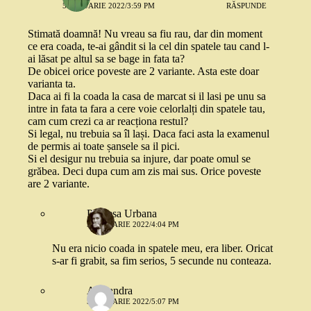
5 IANUARIE 2022/3:59 PM
RĂSPUNDE
Stimată doamnă! Nu vreau sa fiu rau, dar din moment
ce era coada, te-ai gândit si la cel din spatele tau cand l-
ai lăsat pe altul sa se bage in fata ta?
De obicei orice poveste are 2 variante. Asta este doar
varianta ta.
Daca ai fi la coada la casa de marcat si il lasi pe unu sa
intre in fata ta fara a cere voie celorlalți din spatele tau,
cam cum crezi ca ar reacționa restul?
Si legal, nu trebuia sa îl lași. Daca faci asta la examenul
de permis ai toate șansele sa il pici.
Si el desigur nu trebuia sa injure, dar poate omul se
grăbea. Deci dupa cum am zis mai sus. Orice poveste
are 2 variante.
Printesa Urbana
5 IANUARIE 2022/4:04 PM
Nu era nicio coada in spatele meu, era liber. Oricat
s-ar fi grabit, sa fim serios, 5 secunde nu conteaza.
Alexandra
5 IANUARIE 2022/5:07 PM