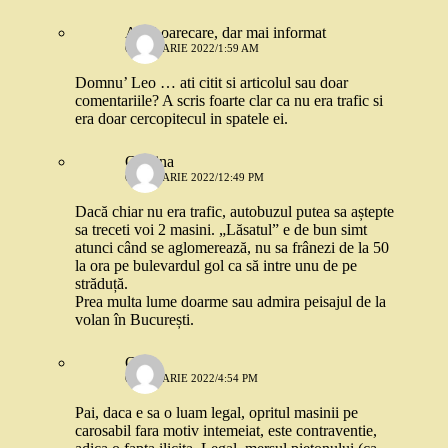
Altul oarecare, dar mai informat
6 IANUARIE 2022/1:59 AM
Domnu’ Leo … ati citit si articolul sau doar
comentariile? A scris foarte clar ca nu era trafic si
era doar cercopitecul in spatele ei.
Cristina
6 IANUARIE 2022/12:49 PM
Dacă chiar nu era trafic, autobuzul putea sa aștepte
sa treceti voi 2 masini. „Lăsatul” e de bun simt
atunci când se aglomerează, nu sa frânezi de la 50
la ora pe bulevardul gol ca să intre unu de pe
străduță.
Prea multa lume doarme sau admira peisajul de la
volan în București.
Cora
6 IANUARIE 2022/4:54 PM
Pai, daca e sa o luam legal, opritul masinii pe
carosabil fara motiv intemeiat, este contraventie,