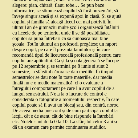
alegere: pian, chitară, flaut, tobe… Se pun baze
informatice, se stimulează copilul să facă prezentări, să
învețe singur acasă și să expună apoi în clasă. Și se ajută
copilul și familia să aleagă liceul cel mai potrivit. În
ultimul an de gimnaziu multe școli organizează întâlniri
cu liceele de pe teritoriu, unde li se dă posibilitatea
copiilor să pună întrebări ca să cunoască mai bine
școala. Tot în ultimul an profesorii pregătesc un raport
despre copil, pe care îl prezintă familiilor și în care
recomandă tipul de liceu/școală profesională pentru care
copilul are aptitudini. Ca și la școala generală se începe
pe 12 septembrie și se termină pe 8 iunie și sunt 2
semestre, la sfârșitul cărora se dau mediile. În timpul
semestrelor se dau note în toate materiile, dar media
finală nu e o medie matematică, ci o evaluare a
întregului comportament pe care l-a avut copilul de-a
lungul semestrului. Nota la o lucrare de control e
considerată o fotografie a momentului respectiv, în care
copilul poate să fi avut un blocaj sau, din contră, noroc.
De aceea media ține cont și de cum participă copilul la
lecții, cât e de atent, cât de bine răspunde la întrebări,
etc. Notele sunt de la 0 la 10. La sfârșitul celor 3 ani se
dă un examen care permite continuarea studiilor.