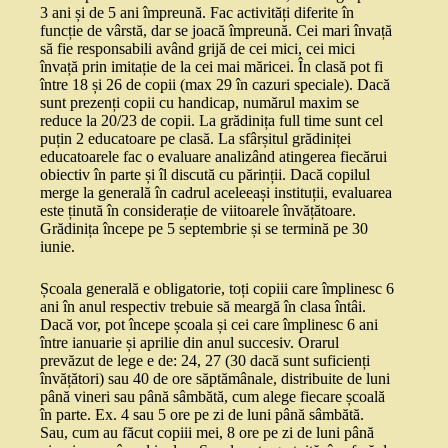
3 ani și de 5 ani împreună. Fac activități diferite în
funcție de vârstă, dar se joacă împreună. Cei mari învață
să fie responsabili având grijă de cei mici, cei mici
învață prin imitație de la cei mai măricei. În clasă pot fi
între 18 și 26 de copii (max 29 în cazuri speciale). Dacă
sunt prezenți copii cu handicap, numărul maxim se
reduce la 20/23 de copii. La grădinița full time sunt cel
puțin 2 educatoare pe clasă. La sfârșitul grădiniței
educatoarele fac o evaluare analizând atingerea fiecărui
obiectiv în parte și îl discută cu părinții. Dacă copilul
merge la generală în cadrul aceleeași instituții, evaluarea
este ținută în considerație de viitoarele învățătoare.
Grădinița începe pe 5 septembrie și se termină pe 30
iunie.
Școala generală e obligatorie, toți copiii care împlinesc 6
ani în anul respectiv trebuie să meargă în clasa întâi.
Dacă vor, pot începe școala și cei care împlinesc 6 ani
între ianuarie și aprilie din anul succesiv. Orarul
prevăzut de lege e de: 24, 27 (30 dacă sunt suficienți
învățători) sau 40 de ore săptămânale, distribuite de luni
până vineri sau până sâmbătă, cum alege fiecare școală
în parte. Ex. 4 sau 5 ore pe zi de luni până sâmbătă.
Sau, cum au făcut copiii mei, 8 ore pe zi de luni până