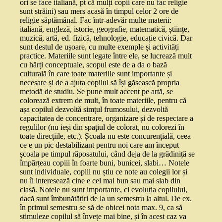
ori se face italiană, pt că mulți copii care nu fac religie
sunt străini) sau mers acasă în timpul celor 2 ore de
religie săptămânal. Fac într-adevăr multe materii:
italiană, engleză, istorie, geografie, matematică, științe,
muzică, artă, ed. fizică, tehnologie, educație civică. Dar
sunt destul de ușoare, cu multe exemple și activități
practice. Materiile sunt legate între ele, se lucrează mult
cu hărți conceptuale, scopul este de a da o bază
culturală în care toate materiile sunt importante și
necesare și de a ajuta copilul să își găsească propria
metodă de studiu. Se pune mult accent pe artă, se
colorează extrem de mult, în toate materiile, pentru că
așa copilul dezvoltă simțul frumosului, dezvoltă
capacitatea de concentrare, organizare și de respectare a
regulilor (nu ieși din spațiul de colorat, nu colorezi în
toate direcțiile, etc.). Școala nu este concurențială, ceea
ce e un pic destabilizant pentru noi care am început
școala pe timpul răposatului, când deja de la grădiniță se
împărțeau copiii în foarte buni, bunicei, slabi… Notele
sunt individuale, copiii nu știu ce note au colegii lor și
nu îi interesează cine e cel mai bun sau mai slab din
clasă. Notele nu sunt importante, ci evoluția copilului,
dacă sunt îmbunătățiri de la un semestru la altul. De ex.
în primul semestru se să de obicei nota max. 9, ca să
stimuleze copilul să învețe mai bine, și în acest caz va