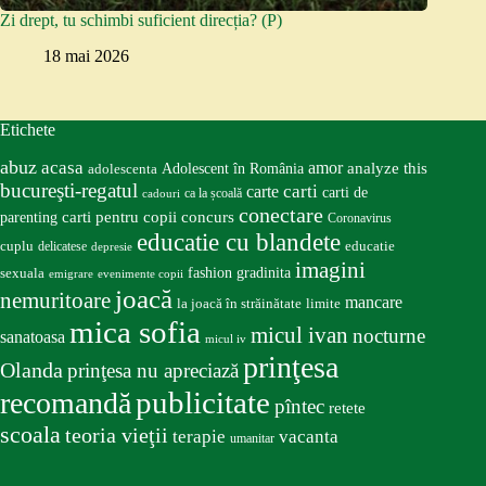
Zi drept, tu schimbi suficient direcția? (P)
18 mai 2026
Etichete
abuz
acasa
amor
Adolescent în România
analyze this
adolescenta
bucureşti-regatul
carte
carti
carti de
ca la școală
cadouri
conectare
carti pentru copii
concurs
parenting
Coronavirus
educatie cu blandete
educatie
cuplu
delicatese
depresie
imagini
fashion
gradinita
sexuala
emigrare
evenimente copii
joacă
nemuritoare
mancare
la joacă în străinătate
limite
mica sofia
micul ivan
nocturne
sanatoasa
micul iv
prinţesa
Olanda
prinţesa nu apreciază
publicitate
recomandă
pîntec
retete
scoala
teoria vieţii
terapie
vacanta
umanitar