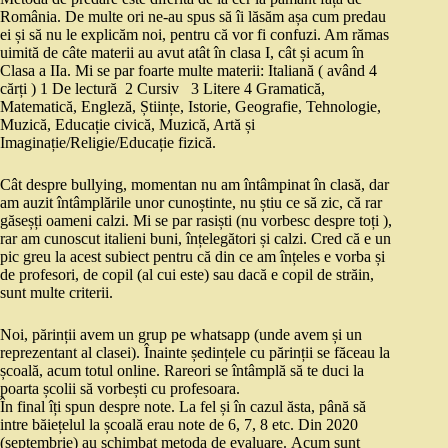
România. De multe ori ne-au spus să îi lăsăm așa cum predau
ei și să nu le explicăm noi, pentru că vor fi confuzi. Am rămas
uimită de câte materii au avut atât în clasa I, cât și acum în
Clasa a IIa. Mi se par foarte multe materii: Italiană ( având 4
cărți ) 1 De lectură 2 Cursiv 3 Litere 4 Gramatică,
Matematică, Engleză, Științe, Istorie, Geografie, Tehnologie,
Muzică, Educație civică, Muzică, Artă și
Imaginație/Religie/Educație fizică.
Cât despre bullying, momentan nu am întâmpinat în clasă, dar
am auzit întâmplările unor cunoștinte, nu știu ce să zic, că rar
găseșți oameni calzi. Mi se par rasiști (nu vorbesc despre toți ),
rar am cunoscut italieni buni, înțelegători și calzi. Cred că e un
pic greu la acest subiect pentru că din ce am înțeles e vorba și
de profesori, de copil (al cui este) sau dacă e copil de străin,
sunt multe criterii.
Noi, părinții avem un grup pe whatsapp (unde avem și un
reprezentant al clasei). Înainte ședințele cu părinții se făceau la
școală, acum totul online. Rareori se întâmplă să te duci la
poarta școlii să vorbești cu profesoara.
În final îți spun despre note. La fel și în cazul ăsta, până să
intre băiețelul la școală erau note de 6, 7, 8 etc. Din 2020
(septembrie) au schimbat metoda de evaluare. Acum sunt