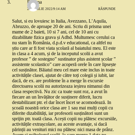
Roxana
26 APRILIE 2022/9:14 AM
RĂSPUNDE
Salut, si eu lovuiesc in Italia, Avezzano, L’Aquila,
Abruzzo, de aproape 20 de ani. Scriu di prisma unei
mame de 2 baieti, 10 si 7 ani, cel de 10 ani cu
dizabilitate fizica grava și Adhd. Multumesc cerului ca
nu stam în România, d.p.d.v educational, ca altfel nu
știu care ar fi fost viata școlară al baiatului meu. El este
in clasa a 4 acum, și de la inceputul scolii a avut
profesor ” de sostegno” sustinator plus asistent școlar ”
assistente scolastico” care acoperă orele în care lipsește
cel susținător. Băiatul meu cel mare este inclus in toate
activitățile clasei, ajutat de către toți colegii și iubit, iar
dacă, de ex. are probleme în a merge în excursie
directoarea scolii nu autorizeaza ieșirea nimanui din
clasa respectivă. Nu zic ca toate sunt roz, a avut în
fiecare an un învățător de susținere diferit, lucru
destabilizant ptr. el dar încet încet se acomodează. In
școală noastră orice clasa are 1 sau mai mulți copii cu
diferite dizabilități, iar profesorii susținători sunt un
sprijin ptr. toată clasa. Acești copii nu plătesc excursiile,
activitățile extrașcolare, au aceste avantaje, si dacă
părinții au venituri mici nu plătesc nici masa de prânz.
Avem și psihologul școlii, la care merge 1 data pe