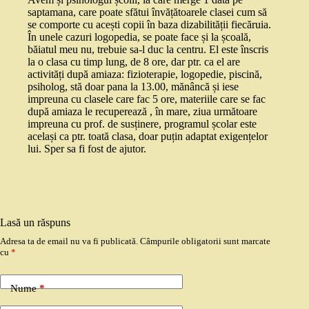
saptamana, care poate sfătui învățătoarele clasei cum să
se comporte cu acești copii în baza dizabilității fiecăruia.
În unele cazuri logopedia, se poate face și la școală,
băiatul meu nu, trebuie sa-l duc la centru. El este înscris
la o clasa cu timp lung, de 8 ore, dar ptr. ca el are
activități după amiaza: fizioterapie, logopedie, piscină,
psiholog, stă doar pana la 13.00, mănâncă și iese
impreuna cu clasele care fac 5 ore, materiile care se fac
după amiaza le recuperează , în mare, ziua următoare
impreuna cu prof. de susținere, programul școlar este
același ca ptr. toată clasa, doar puțin adaptat exigențelor
lui. Sper sa fi fost de ajutor.
Lasă un răspuns
Adresa ta de email nu va fi publicată.
Câmpurile obligatorii sunt marcate
cu
*
Nume
*