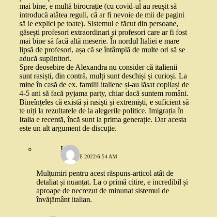
mai bine, e multă birocrație (cu covid-ul au reușit să
introducă atâtea reguli, că ar fi nevoie de mii de pagini
să le explici pe toate). Sistemul e făcut din persoane,
găsești profesori extraordinari și profesori care ar fi fost
mai bine să facă altă meserie. În nordul Italiei e mare
lipsă de profesori, așa că se întâmplă de multe ori să se
aducă suplinitori.
Spre deosebire de Alexandra nu consider că italienii
sunt rasiști, din contră, mulți sunt deschiși și curioși. La
mine în casă de ex. familii italiene și-au lăsat copilași de
4-5 ani să facă pyjama party, chiar dacă suntem români.
Bineînțeles că există și rasiști și extremiști, e suficient să
te uiți la rezultatele de la alegerile politice. Imigrația în
Italia e recentă, încă sunt la prima generație. Dar acesta
este un alt argument de discuție.
Lena
11 IUNIE 2022/6:54 AM
Mulțumiri pentru acest răspuns-articol atât de
detaliat și nuanțat. La o primă citire, e incredibil și
aproape de necrezut de minunat sistemul de
învățământ italian.