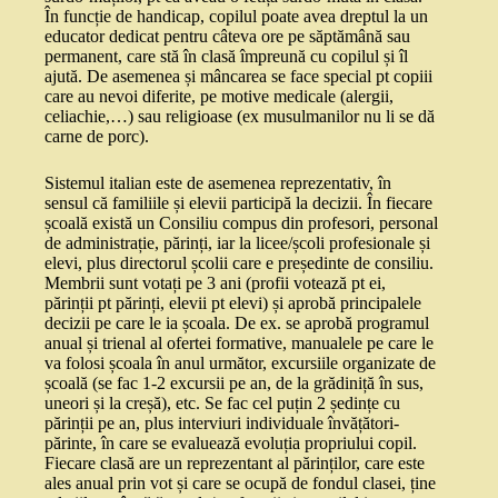
În funcție de handicap, copilul poate avea dreptul la un
educator dedicat pentru câteva ore pe săptămână sau
permanent, care stă în clasă împreună cu copilul și îl
ajută. De asemenea și mâncarea se face special pt copiii
care au nevoi diferite, pe motive medicale (alergii,
celiachie,…) sau religioase (ex musulmanilor nu li se dă
carne de porc).
Sistemul italian este de asemenea reprezentativ, în
sensul că familiile și elevii participă la decizii. În fiecare
școală există un Consiliu compus din profesori, personal
de administrație, părinți, iar la licee/școli profesionale și
elevi, plus directorul școlii care e președinte de consiliu.
Membrii sunt votați pe 3 ani (profii votează pt ei,
părinții pt părinți, elevii pt elevi) și aprobă principalele
decizii pe care le ia școala. De ex. se aprobă programul
anual și trienal al ofertei formative, manualele pe care le
va folosi școala în anul următor, excursiile organizate de
școală (se fac 1-2 excursii pe an, de la grădiniță în sus,
uneori și la creșă), etc. Se fac cel puțin 2 ședințe cu
părinții pe an, plus interviuri individuale învățători-
părinte, în care se evaluează evoluția propriului copil.
Fiecare clasă are un reprezentant al părinților, care este
ales anual prin vot și care se ocupă de fondul clasei, ține