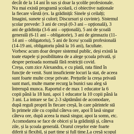
decât de la 14 ani în sus și doar la școlile profesionale.
Nu mai există programă școlară, ci obiective naționale
la fiecare vârstă (ex. la grădiniță: Sinele și ceilalți;
Imagini, sunete și culori; Discursuri și cuvinte). Sistemul
școlar prevede: 3 ani de creșă (0-3 ani – opțională), 3
ani de grădinița (3-6 ani – opțională), 5 ani de școală
generală (6-11 ani – obligatorie), 3 ani de gimnaziu (11-
14 ani – obligatoriu), 5 ani de liceu/ școală profesională
(14-19 ani, obligatoriu până la 16 ani), facultate.
Vorbesc acum doar despre sistemul public, deși există la
toate etapele și posibilitatea de a alege școala privată, și
despre perioada normală fără restricții covid.
Creșa, cum zice Alexandra, e cu plată, rata fiind în
funcție de venit. Sunt insuficiente locuri la stat, de aceea
sunt foarte multe creșe private. Prețurile la creșa privată
sunt mari, multe mame recurg la bunici sau aleg să
întrerupă munca. Raportul e de max 1 educator la 6
copii până la 18 luni, apoi 1 educator la 10 copii până la
3 ani. La intrare se fac 2-3 săptămâni de acomodare,
după reguli proprii în fiecare creșă, în care părintele stă
în primele zile cu copilul câteva ore, apoi îl lasă singur
câteva ore, după aceea la masă singur, apoi la somn, etc.
Acomodarea se face de obicei și la grădiniță și, câteva
zile, și la școala generală. Orarul creșelor este foarte
diferit și flexibil, și part time și full time.La creșă scopul