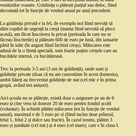
veniturilor voastre. Grădinița o plătești parțial sau deloc, fiind
decontată tot în funcție de venitul anual pe anul precedent.
La grădinița privată e la fel, de exemplu noi fiind nevoiți să
dăm copilul de urgență la creșă (mama fiind nevoită să plece
acasă), am făcut înscrierea la privat (perioada în care nu se
făceau înscrierile) și plăteam 600 de euro pe lună, din ianuarie
până în iulie (în august fiind închisă creșa). Mâncarea este
adusă de la o firmă specială, sunt foarte puține creșele care au
bucătărie internă, cu bucătăreasă.
Trec la perioada 3-5 ani (3 ani de grădiniță), unde sunt și
grădinițe private (doar că nu am cunostiinte în acest domeniu),
ambii băieți au frecventat grădinițe de stat (cel mic e în prima
grupă, având trei anișori).
Aici școala nu se plătește, există doar o asigurare pe an de 6
euro și cine vrea să doneze 20 de euro pentru fondul școlii
(voluntar). În schimb plătim mâncarea (tot în funcție de venitul
anual), maximul e de 5 euro pe zi (fiind inclus doar prânzul,
felul 1, felul 2 și dulce sau fructe). În cazul nostru, plătim 3
euro și jumătate (cel mic) și 4 euro (cel mare), care e în clasa I.