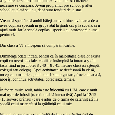
asigurare de 6 euro anual plus 20 voluntar. Rechizitele
necesare se cumpără. Avem programul pre-school și after-
school cu plată sau nu, dacă sunt fonduri de la stat.
Vreau să specific că ambii băieți au avut binecuvântarea de a
avea copilași speciali în grupă atât la grădi cât și la școală, și îi
ajută mult. Iar la școală copilașii speciali au profesoară numai
pentru ei.
Din clasa a VI-a începem să cumpărăm cărțile.
Dimineața odată intrați, pentru că în majoritatea claselor există
copii cu nevoi speciale, copiii se întâmpină la intrarea școlii
(asta fiind în jurul orei 8 : 40 – 8 : 45, fiecare clasă își așteaptă
colegul sau colega). Apoi activitatea se desfășoară în clasă,
încep cu o materie, apoi la ora 10 au o gustare, fructe de acasă,
apoi își continuă activitatea, corectează temele.
În foarte multe școli, tabla este înlocuită cu LIM, care e mult
mai ușor de folosit (n. red: o tablă interactivă) Apoi la 12:15
-13 servesc prânzul (care e adus de o firma de catering atât la
școală celui mare cât și la grădiniță celui mic.
Metoda de predare este diferită de la cer la pământ față de