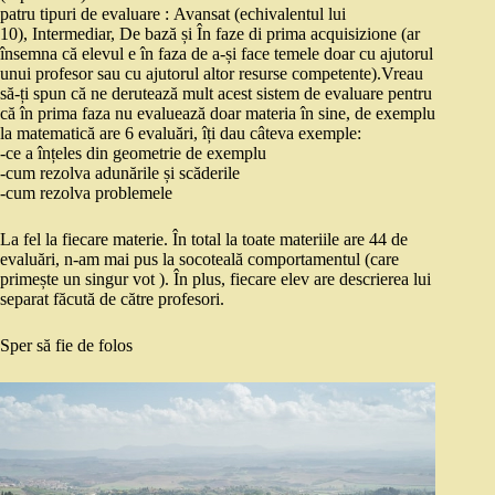
patru tipuri de evaluare : Avansat (echivalentul lui
10), Intermediar, De bază și În faze di prima acquisizione (ar
însemna că elevul e în faza de a-și face temele doar cu ajutorul
unui profesor sau cu ajutorul altor resurse competente).Vreau
să-ți spun că ne derutează mult acest sistem de evaluare pentru
că în prima faza nu evaluează doar materia în sine, de exemplu
la matematică are 6 evaluări, îți dau câteva exemple:
-ce a înțeles din geometrie de exemplu
-cum rezolva adunările și scăderile
-cum rezolva problemele
La fel la fiecare materie. În total la toate materiile are 44 de
evaluări, n-am mai pus la socoteală comportamentul (care
primește un singur vot ). În plus, fiecare elev are descrierea lui
separat făcută de către profesori.
Sper să fie de folos