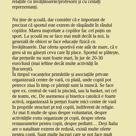
relațiile cu învățătoarele/profesorii și cu ceilalți
reprezentanți.
Nu ține de școală, dar consider că e important de
precizat că sportul este extrem de răspândit în rândul
copiilor. Marea majoritate a copiilor fac cel puțin un
sport. La școală nu se face mai mult decât la noi, la
generală de obicei se face educație fizică cu
învățătoarele. Dar oferta sportivă este atât de mare, că e
greu să nu găsești ceva care îți place. Sportul se plătește,
dar prețurile nu sunt foarte mari, în jur de 20-30
euro/lună (mai ieftine decât multe activități în
București).
În timpul vacanțelor primăriile și asociațiile private
organizează centre de vară, cu plată, unde copiii pot
petrece ziua în timp ce părinții sunt la muncă. Se face
spre ex. centrul de vară la piscină, sau la basket, ori cel
de teatru, etc. De asemenea și biserica catolică e foarte
activă, organizează la prețuri foarte mici centre de vară
în propriile structuri pt toți copiii, indiferent de religie.
Ar mai fi multe de spus despre voluntariat, despre
activitățile extra organizate pt copii, despre oferta
restaurantelor pentru copii, despre pediatri… Deși Italia
are o natalitate extrem de redusă, există multe oferte
pentru copii. Sunt multe lucruri care se pot face mult