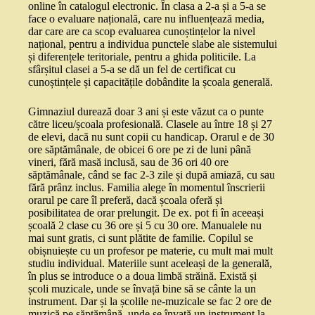
online în catalogul electronic. În clasa a 2-a și a 5-a se
face o evaluare națională, care nu influențează media,
dar care are ca scop evaluarea cunoștințelor la nivel
național, pentru a individua punctele slabe ale sistemului
și diferențele teritoriale, pentru a ghida politicile. La
sfârșitul clasei a 5-a se dă un fel de certificat cu
cunoștințele și capacitățile dobândite la școala generală.
Gimnaziul durează doar 3 ani și este văzut ca o punte
către liceu/școala profesională. Clasele au între 18 și 27
de elevi, dacă nu sunt copii cu handicap. Orarul e de 30
ore săptămânale, de obicei 6 ore pe zi de luni până
vineri, fără masă inclusă, sau de 36 ori 40 ore
săptămânale, când se fac 2-3 zile și după amiază, cu sau
fără prânz inclus. Familia alege în momentul înscrierii
orarul pe care îl preferă, dacă școala oferă și
posibilitatea de orar prelungit. De ex. pot fi în aceeași
școală 2 clase cu 36 ore și 5 cu 30 ore. Manualele nu
mai sunt gratis, ci sunt plătite de familie. Copilul se
obișnuiește cu un profesor pe materie, cu mult mai mult
studiu individual. Materiile sunt aceleași de la generală,
în plus se introduce o a doua limbă străină. Există și
școli muzicale, unde se învață bine să se cânte la un
instrument. Dar și la școlile ne-muzicale se fac 2 ore de
muzică pe săptămână, unde se învață un instrument la