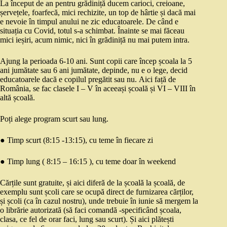
La început de an pentru grădiniță ducem carioci, creioane,
șervețele, foarfecă, mici rechizite, un top de hârtie și dacă mai
e nevoie în timpul anului ne zic educatoarele. De când e
situația cu Covid, totul s-a schimbat. Înainte se mai făceau
mici ieșiri, acum nimic, nici în grădiniță nu mai putem intra.
Ajung la perioada 6-10 ani. Sunt copii care încep școala la 5
ani jumătate sau 6 ani jumătate, depinde, nu e o lege, decid
educatoarele dacă e copilul pregătit sau nu. Aici față de
România, se fac clasele I – V în aceeași școală și VI – VIII în
altă școală.
Poți alege program scurt sau lung.
● Timp scurt (8:15 -13:15), cu teme în fiecare zi
● Timp lung ( 8:15 – 16:15 ), cu teme doar în weekend
Cărțile sunt gratuite, și aici diferă de la școală la școală, de
exemplu sunt școli care se ocupă direct de furnizarea cărților,
și școli (ca în cazul nostru), unde trebuie în iunie să mergem la
o librărie autorizată (să faci comandă -specificând școala,
clasa, ce fel de orar faci, lung sau scurt). Și aici plătești