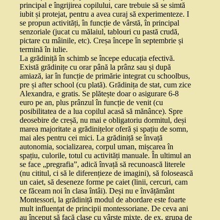
principal e îngrijirea copilului, care trebuie să se simtă
iubit și protejat, pentru a avea curaj să experimenteze. I
se propun activități, în funcție de vârstă, în principal
senzoriale (jucat cu mălaiul, tablouri cu pastă crudă,
pictare cu mâinile, etc). Creșa începe în septembrie și
termină în iulie.
La grădiniță în schimb se începe educația efectivă.
Există grădinițe cu orar până la prânz sau și după
amiază, iar în funcție de primărie integrat cu schoolbus,
pre și after school (cu plată). Grădinița de stat, cum zice
Alexandra, e gratis. Se plătește doar o asigurare 6-8
euro pe an, plus prânzul în funcție de venit (cu
posibilitatea de a lua copilul acasă să mănânce). Spre
deosebire de creșă, nu mai e obligatoriu dormitul, deși
marea majoritate a grădinițelor oferă și spațiu de somn,
mai ales pentru cei mici. La grădiniță se învață
autonomia, socializarea, corpul uman, mișcarea în
spațiu, culorile, totul cu activități manuale. În ultimul an
se face „pregrafia”, adică învață să recunoască literele
(nu cititul, ci să le diferențieze de imagini), să folosească
un caiet, să deseneze forme pe caiet (linii, cercuri, cam
ce făceam noi în clasa întâi). Deși nu e învățământ
Montessori, la grădiniță modul de abordare este foarte
mult influențat de principii montessoriane. De ceva ani
au început să facă clase cu vârste mixte, de ex. grupa de