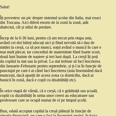
Salut!
Îți povestesc un pic despre sistemul școlar din Italia, mai exact
din Toscana. Aici diferă enorm de la zonă la zonă, atât
dialectul, cât și stilul de predare.
Încep de la 0-36 luni, pentru că am trecut prin etapa asta,
având cei doi băieți născuți aici și fiind nevoită să-i dau de
mititei la creșă, ca să pot munci, soțul având o muncă în care e
mai mult plecat, iar concediul de maternitate fiind foarte scurt,
două luni înainte de naștere și trei luni după. La creșă îți poți
da copilul la stat sau la privat. La stat trebuie să faci înscrierea
din Ianuarie-Februarie pentru septembrie, și ți-l ia în funcție de
punctajul pe care-l ai când faci înscrierea (asta însemnând dacă
muncești, dacă aparții de aceea zona ca domiciliu, dacă ai
bunicii în zonă, dacă e copil cu dizabilități etc).
În orice etapă de vârstă, că e creșă, că e grădiniță sau școală,
copiii cu dizabilități în urma unor cereri au educatoare sau
profesoare care se ocupă numai de ei pe timpul școlii.
Bun, odată acceptat copilul la creșă plătești în funcție de
situația financiară, pe care o faci la începutul anului, în baza