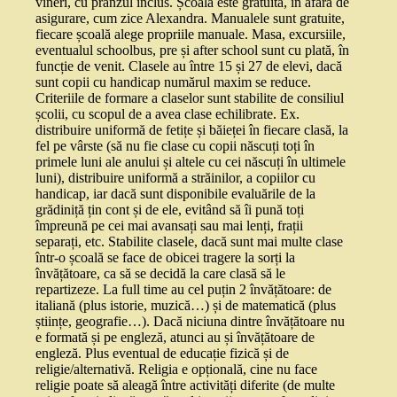
vineri, cu prânzul inclus. Școala este gratuită, în afară de
asigurare, cum zice Alexandra. Manualele sunt gratuite,
fiecare școală alege propriile manuale. Masa, excursiile,
eventualul schoolbus, pre și after school sunt cu plată, în
funcție de venit. Clasele au între 15 și 27 de elevi, dacă
sunt copii cu handicap numărul maxim se reduce.
Criteriile de formare a claselor sunt stabilite de consiliul
școlii, cu scopul de a avea clase echilibrate. Ex.
distribuire uniformă de fetițe și băieței în fiecare clasă, la
fel pe vârste (să nu fie clase cu copii născuți toți în
primele luni ale anului și altele cu cei născuți în ultimele
luni), distribuire uniformă a străinilor, a copiilor cu
handicap, iar dacă sunt disponibile evaluările de la
grădiniță țin cont și de ele, evitând să îi pună toți
împreună pe cei mai avansați sau mai lenți, frații
separați, etc. Stabilite clasele, dacă sunt mai multe clase
într-o școală se face de obicei tragere la sorți la
învățătoare, ca să se decidă la care clasă să le
repartizeze. La full time au cel puțin 2 învățătoare: de
italiană (plus istorie, muzică…) și de matematică (plus
științe, geografie…). Dacă niciuna dintre învățătoare nu
e formată și pe engleză, atunci au și învățătoare de
engleză. Plus eventual de educație fizică și de
religie/alternativă. Religia e opțională, cine nu face
religie poate să aleagă între activități diferite (de multe