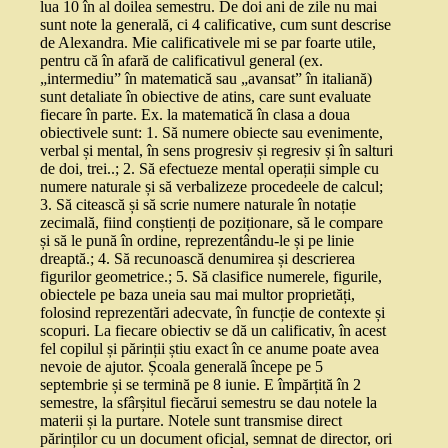
lua 10 în al doilea semestru. De doi ani de zile nu mai
sunt note la generală, ci 4 calificative, cum sunt descrise
de Alexandra. Mie calificativele mi se par foarte utile,
pentru că în afară de calificativul general (ex.
„intermediu” în matematică sau „avansat” în italiană)
sunt detaliate în obiective de atins, care sunt evaluate
fiecare în parte. Ex. la matematică în clasa a doua
obiectivele sunt: 1. Să numere obiecte sau evenimente,
verbal și mental, în sens progresiv și regresiv și în salturi
de doi, trei..; 2. Să efectueze mental operații simple cu
numere naturale și să verbalizeze procedeele de calcul;
3. Să citească și să scrie numere naturale în notație
zecimală, fiind conștienți de poziționare, să le compare
și să le pună în ordine, reprezentându-le și pe linie
dreaptă.; 4. Să recunoască denumirea și descrierea
figurilor geometrice.; 5. Să clasifice numerele, figurile,
obiectele pe baza uneia sau mai multor proprietăți,
folosind reprezentări adecvate, în funcție de contexte și
scopuri. La fiecare obiectiv se dă un calificativ, în acest
fel copilul și părinții știu exact în ce anume poate avea
nevoie de ajutor. Școala generală începe pe 5
septembrie și se termină pe 8 iunie. E împărțită în 2
semestre, la sfârșitul fiecărui semestru se dau notele la
materii și la purtare. Notele sunt transmise direct
părinților cu un document oficial, semnat de director, ori