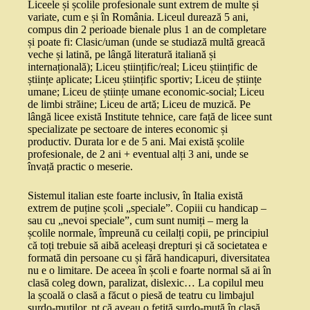
Liceele și școlile profesionale sunt extrem de multe și
variate, cum e și în România. Liceul durează 5 ani,
compus din 2 perioade bienale plus 1 an de completare
și poate fi: Clasic/uman (unde se studiază multă greacă
veche și latină, pe lângă literatură italiană și
internațională); Liceu științific/real; Liceu științific de
științe aplicate; Liceu științific sportiv; Liceu de științe
umane; Liceu de științe umane economic-social; Liceu
de limbi străine; Liceu de artă; Liceu de muzică. Pe
lângă licee există Institute tehnice, care față de licee sunt
specializate pe sectoare de interes economic și
productiv. Durata lor e de 5 ani. Mai există școlile
profesionale, de 2 ani + eventual alți 3 ani, unde se
învață practic o meserie.
Sistemul italian este foarte inclusiv, în Italia există
extrem de puține școli „speciale”. Copiii cu handicap –
sau cu „nevoi speciale”, cum sunt numiți – merg la
școlile normale, împreună cu ceilalți copii, pe principiul
că toți trebuie să aibă aceleași drepturi și că societatea e
formată din persoane cu și fără handicapuri, diversitatea
nu e o limitare. De aceea în școli e foarte normal să ai în
clasă coleg down, paralizat, dislexic… La copilul meu
la școală o clasă a făcut o piesă de teatru cu limbajul
surdo-muților, pt că aveau o fetiță surdo-mută în clasă.