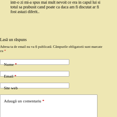
intr-o zi mi-a spus mai mult nevoit ce era in capul lui si
totul sa prabusit cand poate ca daca am fi discutat ar fi
fost astazi diferit..
Lasă un răspuns
Adresa ta de email nu va fi publicată.
Câmpurile obligatorii sunt marcate
cu
*
Nume
*
Email
*
Site web
Adaugă un comentariu
*