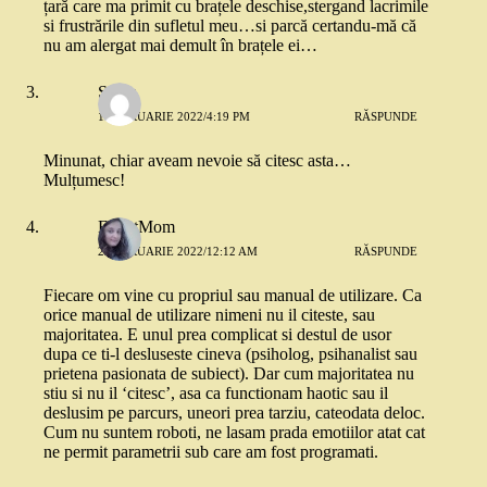
țară care ma primit cu brațele deschise,stergand lacrimile
si frustrările din sufletul meu…si parcă certandu-mă că
nu am alergat mai demult în brațele ei…
Sonia
1 FEBRUARIE 2022/4:19 PM
RĂSPUNDE
Minunat, chiar aveam nevoie să citesc asta…
Mulțumesc!
ExpatMom
2 FEBRUARIE 2022/12:12 AM
RĂSPUNDE
Fiecare om vine cu propriul sau manual de utilizare. Ca
orice manual de utilizare nimeni nu il citeste, sau
majoritatea. E unul prea complicat si destul de usor
dupa ce ti-l desluseste cineva (psiholog, psihanalist sau
prietena pasionata de subiect). Dar cum majoritatea nu
stiu si nu il ‘citesc’, asa ca functionam haotic sau il
deslusim pe parcurs, uneori prea tarziu, cateodata deloc.
Cum nu suntem roboti, ne lasam prada emotiilor atat cat
ne permit parametrii sub care am fost programati.