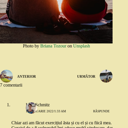
Photo by
Briana Tozour
on
Unsplash
ANTERIOR
URMĂTOR
7 comentarii
Irina Schmitz
1 FEBRUARIE 2022/1:33 AM
RĂSPUNDE
Chiar azi am făcut exercițiul ăsta și cu el și cu fiică mea.
Curajul de a fi vulnerabil îmi aduce multă vindecare, dar