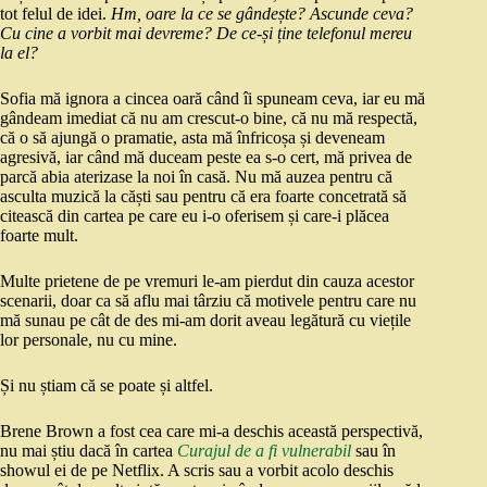
tot felul de idei.
Hm, oare la ce se gândește? Ascunde ceva?
Cu cine a vorbit mai devreme? De ce-și ține telefonul mereu
la el?
Sofia mă ignora a cincea oară când îi spuneam ceva, iar eu mă
gândeam imediat că nu am crescut-o bine, că nu mă respectă,
că o să ajungă o pramatie, asta mă înfricoșa și deveneam
agresivă, iar când mă duceam peste ea s-o cert, mă privea de
parcă abia aterizase la noi în casă. Nu mă auzea pentru că
asculta muzică la căști sau pentru că era foarte concetrată să
citească din cartea pe care eu i-o oferisem și care-i plăcea
foarte mult.
Multe prietene de pe vremuri le-am pierdut din cauza acestor
scenarii, doar ca să aflu mai târziu că motivele pentru care nu
mă sunau pe cât de des mi-am dorit aveau legătură cu viețile
lor personale, nu cu mine.
Și nu știam că se poate și altfel.
Brene Brown a fost cea care mi-a deschis această perspectivă,
nu mai știu dacă în cartea
Curajul de a fi vulnerabil
sau în
showul ei de pe Netflix. A scris sau a vorbit acolo deschis