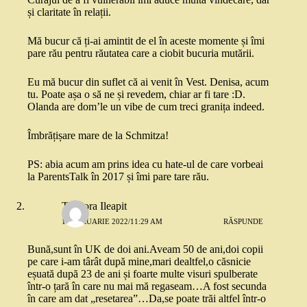
și claritate în relații.
Mă bucur că ți-ai amintit de el în aceste momente și îmi
pare rău pentru răutatea care a ciobit bucuria mutării.
Eu mă bucur din suflet că ai venit în Vest. Denisa, acum
tu. Poate așa o să ne și revedem, chiar ar fi tare :D.
Olanda are dom’le un vibe de cum treci granița indeed.
Îmbrățișare mare de la Schmitza!
PS: abia acum am prins idea cu hate-ul de care vorbeai
la ParentsTalk în 2017 și îmi pare tare rău.
Teodora Ileapit
1 FEBRUARIE 2022/11:29 AM
RĂSPUNDE
Bună,sunt în UK de doi ani.Aveam 50 de ani,doi copii
pe care i-am târât după mine,mari dealtfel,o căsnicie
eșuată după 23 de ani și foarte multe visuri spulberate
într-o țară în care nu mai mă regaseam…A fost secunda
în care am dat „resetarea”…Da,se poate trăi altfel într-o