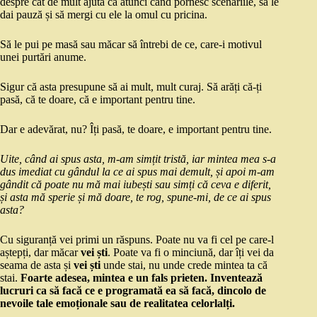
despre cât de mult ajută ca atunci când pornesc scenariile, să le
dai pauză și să mergi cu ele la omul cu pricina.
Să le pui pe masă sau măcar să întrebi de ce, care-i motivul
unei purtări anume.
Sigur că asta presupune să ai mult, mult curaj. Să arăți că-ți
pasă, că te doare, că e important pentru tine.
Dar e adevărat, nu? Îți pasă, te doare, e important pentru tine.
Uite, când ai spus asta, m-am simțit tristă, iar mintea mea s-a
dus imediat cu gândul la ce ai spus mai demult, și apoi m-am
gândit că poate nu mă mai iubești sau simți că ceva e diferit,
și asta mă sperie și mă doare, te rog, spune-mi, de ce ai spus
asta?
Cu siguranță vei primi un răspuns. Poate nu va fi cel pe care-l
aștepți, dar măcar
vei ști
. Poate va fi o minciună, dar îți vei da
seama de asta și
vei ști
unde stai, nu unde crede mintea ta că
stai.
Foarte adesea, mintea e un fals prieten. Inventează
lucruri ca să facă ce e programată ea să facă, dincolo de
nevoile tale emoționale sau de realitatea celorlalți.