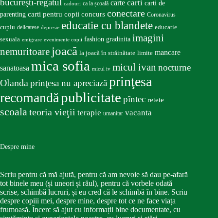
bucureşti-regatul
carte
carti
carti de
ca la școală
cadouri
conectare
carti pentru copii
concurs
parenting
Coronavirus
educatie cu blandete
educatie
cuplu
delicatese
depresie
imagini
fashion
gradinita
sexuala
emigrare
evenimente copii
joacă
nemuritoare
mancare
la joacă în străinătate
limite
mica sofia
micul ivan
nocturne
sanatoasa
micul iv
prinţesa
Olanda
prinţesa nu apreciază
publicitate
recomandă
pîntec
retete
scoala
teoria vieţii
terapie
vacanta
umanitar
Despre mine
Scriu pentru că mă ajută, pentru că am nevoie să dau pe-afară
tot binele meu (și uneori și răul), pentru că vorbele odată
scrise, schimbă lucruri, și eu cred că le schimbă în bine. Scriu
despre copiii mei, despre mine, despre tot ce ne face viața
frumoasă. Încerc să ajut cu informații bine documentate, cu