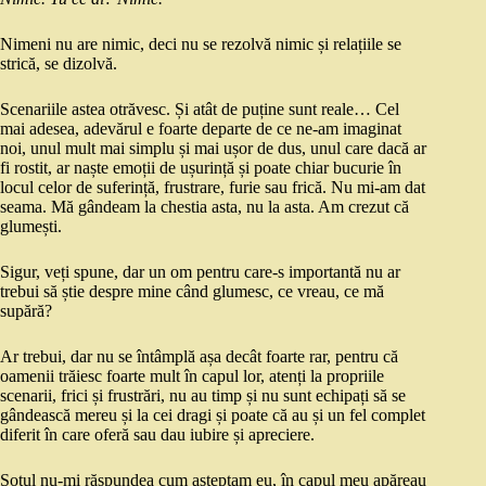
Nimeni nu are nimic, deci nu se rezolvă nimic și relațiile se
strică, se dizolvă.
Scenariile astea otrăvesc. Și atât de puține sunt reale… Cel
mai adesea, adevărul e foarte departe de ce ne-am imaginat
noi, unul mult mai simplu și mai ușor de dus, unul care dacă ar
fi rostit, ar naște emoții de ușurință și poate chiar bucurie în
locul celor de suferință, frustrare, furie sau frică. Nu mi-am dat
seama. Mă gândeam la chestia asta, nu la asta. Am crezut că
glumești.
Sigur, veți spune, dar un om pentru care-s importantă nu ar
trebui să știe despre mine când glumesc, ce vreau, ce mă
supără?
Ar trebui, dar nu se întâmplă așa decât foarte rar, pentru că
oamenii trăiesc foarte mult în capul lor, atenți la propriile
scenarii, frici și frustrări, nu au timp și nu sunt echipați să se
gândească mereu și la cei dragi și poate că au și un fel complet
diferit în care oferă sau dau iubire și apreciere.
Soțul nu-mi răspundea cum așteptam eu, în capul meu apăreau