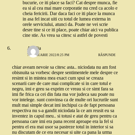
bucurie, ce iti place sa faci? Cat despre munca, fie
ea si al cea mai mare corporatie nu cred ca acolo e
cheia fericirii. Dar daca faci ce iti place la munca
in asa fel incat uiti cu totul de lumea externa in
orele serviciului, atunci da. Poate ne vei scrie
desre tine si ce iti place, poate chiar aici va publica
cine stie. As vrea sa citesc si astfel de povesti
Amalia
7 FEBRUARIE 2022/8:25 PM
RĂSPUNDE
chiar aveam nevoie sa citesc asta.. niciodata nu am fost
obisnuita sa vorbesc despre sentimentele mele despre ce
resimt si in mintea mea exact cum spui se creaza
scenarii care de care mai complicate si in care totul e
negru, imi e greu sa exprim ce vreau si ce simt fara sa
imi fie frica ca cei din fata ma vor judeca sau poate nu
vor intelege. sunt convinsa ca de multe ori lucrurile sunt
mult mai simple decat imi inchipui ca de fapt persoana
respectiva nu s-a gandit niciodata la ce am reusit eu sa
inventez in capul meu.. si totusi e atat de greu pentru ca
persoana care imi era pana recent aproape era la fel si
pentru el era mai usor sa pastreze totul in interior si sa
nu discutam de ce era necesar si uite ca pana la urma