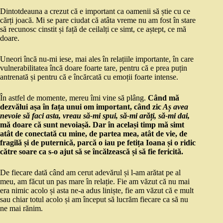
Dintotdeauna a crezut că e important ca oamenii să știe cu ce
cărți joacă. Mi se pare ciudat că atâta vreme nu am fost în stare
să recunosc cinstit și față de ceilalți ce simt, ce aștept, ce mă
doare.
Uneori încă nu-mi iese, mai ales în relațiile importante, în care
vulnerabilitatea încă doare foarte tare, pentru că e prea puțin
antrenată și pentru că e încărcată cu emoții foarte intense.
În astfel de momente, mereu îmi vine să plâng.
Când mă
dezvălui așa în fața unui om important, când zic
Aș avea
nevoie să faci asta, vreau să-mi spui, să-mi arăți,
să-mi dai,
mă doare că sunt nevoiașă. Dar în același timp mă simt
atât de conectată cu mine, de partea mea, atât de vie, de
fragilă și de puternică, parcă o iau pe fetița Ioana și o ridic
către soare ca s-o ajut să se încălzească și să fie fericită.
De fiecare dată când am cerut adevărul și l-am arătat pe al
meu, am făcut un pas mare în relație. Fie am văzut că nu mai
era nimic acolo și asta ne-a adus liniște, fie am văzut că e mult
sau chiar totul acolo și am început să lucrăm fiecare ca să nu
ne mai rănim.