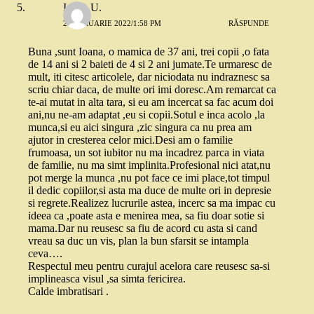
Ioana U.
2 FEBRUARIE 2022/1:58 PM
RĂSPUNDE
Buna ,sunt Ioana, o mamica de 37 ani, trei copii ,o fata
de 14 ani si 2 baieti de 4 si 2 ani jumate.Te urmaresc de
mult, iti citesc articolele, dar niciodata nu indraznesc sa
scriu chiar daca, de multe ori imi doresc.Am remarcat ca
te-ai mutat in alta tara, si eu am incercat sa fac acum doi
ani,nu ne-am adaptat ,eu si copii.Sotul e inca acolo ,la
munca,si eu aici singura ,zic singura ca nu prea am
ajutor in cresterea celor mici.Desi am o familie
frumoasa, un sot iubitor nu ma incadrez parca in viata
de familie, nu ma simt implinita.Profesional nici atat,nu
pot merge la munca ,nu pot face ce imi place,tot timpul
il dedic copiilor,si asta ma duce de multe ori in depresie
si regrete.Realizez lucrurile astea, incerc sa ma impac cu
ideea ca ,poate asta e menirea mea, sa fiu doar sotie si
mama.Dar nu reusesc sa fiu de acord cu asta si cand
vreau sa duc un vis, plan la bun sfarsit se intampla
ceva….
Respectul meu pentru curajul acelora care reusesc sa-si
implineasca visul ,sa simta fericirea.
Calde imbratisari .