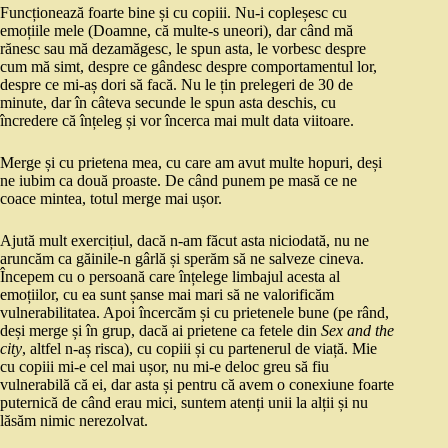
Funcționează foarte bine și cu copiii. Nu-i copleșesc cu
emoțiile mele (Doamne, că multe-s uneori), dar când mă
rănesc sau mă dezamăgesc, le spun asta, le vorbesc despre
cum mă simt, despre ce gândesc despre comportamentul lor,
despre ce mi-aș dori să facă. Nu le țin prelegeri de 30 de
minute, dar în câteva secunde le spun asta deschis, cu
încredere că înțeleg și vor încerca mai mult data viitoare.
Merge și cu prietena mea, cu care am avut multe hopuri, deși
ne iubim ca două proaste. De când punem pe masă ce ne
coace mintea, totul merge mai ușor.
Ajută mult exercițiul, dacă n-am făcut asta niciodată, nu ne
aruncăm ca găinile-n gârlă și sperăm să ne salveze cineva.
Începem cu o persoană care înțelege limbajul acesta al
emoțiilor, cu ea sunt șanse mai mari să ne valorificăm
vulnerabilitatea. Apoi încercăm și cu prietenele bune (pe rând,
deși merge și în grup, dacă ai prietene ca fetele din
Sex and the
city
, altfel n-aș risca), cu copiii și cu partenerul de viață. Mie
cu copiii mi-e cel mai ușor, nu mi-e deloc greu să fiu
vulnerabilă că ei, dar asta și pentru că avem o conexiune foarte
puternică de când erau mici, suntem atenți unii la alții și nu
lăsăm nimic nerezolvat.