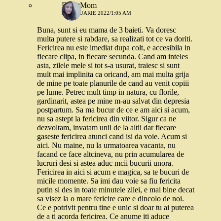
ExpatMom
3 FEBRUARIE 2022/1:05 AM
Buna, sunt si eu mama de 3 baieti. Va doresc
multa putere si rabdare, sa realizati tot ce va doriti.
Fericirea nu este imediat dupa colt, e accesibila in
fiecare clipa, in fiecare secunda. Cand am inteles
asta, zilele mele si tot s-a usurat, traiesc si sunt
mult mai implinita ca oricand, am mai multa grija
de mine pe toate planurile de cand au venit copiii
pe lume. Petrec mult timp in natura, cu florile,
gardinarit, astea pe mine m-au salvat din depresia
postpartum. Sa ma bucur de ce e am aici si acum,
nu sa astept la fericirea din viitor. Sigur ca ne
dezvoltam, invatam unii de la altii dar fiecare
gaseste fericirea atunci cand isi da voie. Acum si
aici. Nu maine, nu la urmatoarea vacanta, nu
facand ce face altcineva, nu prin acumularea de
lucruri desi si astea aduc mcii bucurii unora.
Fericirea in aici si acum e magica, sa te bucuri de
micile momente. Sa imi dau voie sa fiu fericita
putin si des in toate minutele zilei, e mai bine decat
sa visez la o mare fericire care e dincolo de noi.
Ce e potrivit pentru tine e unic si doar tu ai puterea
de a ti acorda fericirea. Ce anume iti aduce