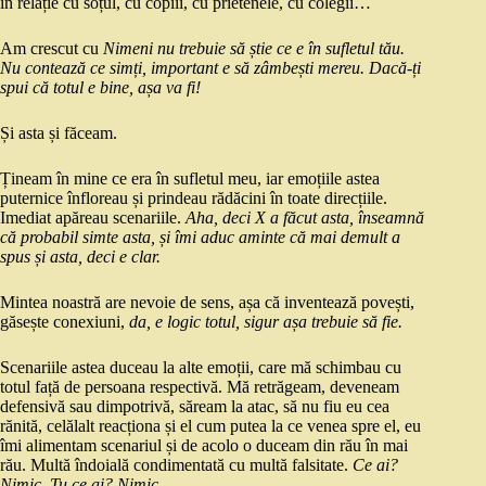
în relație cu soțul, cu copiii, cu prietenele, cu colegii…
Am crescut cu
Nimeni nu trebuie să știe ce e în sufletul tău.
Nu contează ce simți, important e să zâmbești mereu. Dacă-ți
spui că totul e bine, așa va fi!
Și asta și făceam.
Țineam în mine ce era în sufletul meu, iar emoțiile astea
puternice înfloreau și prindeau rădăcini în toate direcțiile.
Imediat apăreau scenariile.
Aha, deci X a făcut asta, înseamnă
că probabil simte asta, și îmi aduc aminte că mai demult a
spus și asta, deci e clar.
Mintea noastră are nevoie de sens, așa că inventează povești,
găsește conexiuni,
da, e logic totul, sigur așa trebuie să fie.
Scenariile astea duceau la alte emoții, care mă schimbau cu
totul față de persoana respectivă. Mă retrăgeam, deveneam
defensivă sau dimpotrivă, săream la atac, să nu fiu eu cea
rănită, celălalt reacționa și el cum putea la ce venea spre el, eu
îmi alimentam scenariul și de acolo o duceam din rău în mai
rău. Multă îndoială condimentată cu multă falsitate.
Ce ai?
Nimic. Tu ce ai? Nimic.