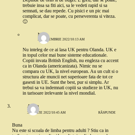
trebuie insa sa fiti aici, sa le vedeti rapid si sa
semnati, se dau repede. Cu pisici e un pic mai
complicat, dar se poate, cu perseverenta si viteza.
🙂
N.
20 DECEMBRIE 2022/10:13 AM
Nu inteleg de ce ai lasa UK pentru Olanda. UK e
in topul celor mai bune sisteme educationale.
Copiii invata British English, nu engleza cu accent
ca in Olanda (americanizata). Nimic nu se
compara cu UK, la nivel european. Au un cult si o
structura ale muncii net superioare fata de tot ce
gasesti in UE. Sunt the best, pur si simplu. Ar
trebui sa va indemnati copiii sa studieze in UK, nu
in tarisoare irelevante la nivel mondial.
Adina
3 MARTIE 2022/10:45 AM
RĂSPUNDE
Buna
Nu este si scoala de limba pentru adulti ? Stiu ca in