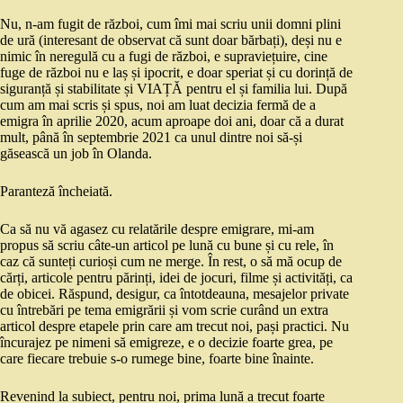
Nu, n-am fugit de război, cum îmi mai scriu unii domni plini
de ură (interesant de observat că sunt doar bărbați), deși nu e
nimic în neregulă cu a fugi de război, e supraviețuire, cine
fuge de război nu e laș și ipocrit, e doar speriat și cu dorință de
siguranță și stabilitate și VIAȚĂ pentru el și familia lui. După
cum am mai scris și spus, noi am luat decizia fermă de a
emigra în aprilie 2020, acum aproape doi ani, doar că a durat
mult, până în septembrie 2021 ca unul dintre noi să-și
găsească un job în Olanda.
Paranteză încheiată.
Ca să nu vă agasez cu relatările despre emigrare, mi-am
propus să scriu câte-un articol pe lună cu bune și cu rele, în
caz că sunteți curioși cum ne merge. În rest, o să mă ocup de
cărți, articole pentru părinți, idei de jocuri, filme și activități, ca
de obicei. Răspund, desigur, ca întotdeauna, mesajelor private
cu întrebări pe tema emigrării și vom scrie curând un extra
articol despre etapele prin care am trecut noi, pași practici. Nu
încurajez pe nimeni să emigreze, e o decizie foarte grea, pe
care fiecare trebuie s-o rumege bine, foarte bine înainte.
Revenind la subiect, pentru noi, prima lună a trecut foarte