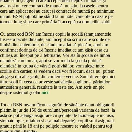
Poate sunt și agenții care acceptă doar depozit în bancă și
avans și nu cer contract de muncă, nu știu, la casele pentru
care am aplicat noi au cerut și contract de muncă pe minimum
un an. BSN poți obține stând la un hotel care oferă cazare pe
termen lung și pe care primăria îl acceptă ca domiciliu stabil.
Cu acest cod BSN am înscris copiii la școală (aranjamentele
fuseseră făcute dinainte, am început să scriu către școlile de
limbă din septembrie, de când am aflat că plecăm, apoi am
confirmat dorința de a-i înscrie imediat ce am găsit casa cu
chirie), au început pe 3 februarie. Vor sta în școala de limbă
olandeză cam un an, apoi se vor muta la școala publică
olandeză în grupa de vârstă potrivită lor, vom alege între
școlile din cartier, să vedem dacă vor fi locuri, dacă nu, putem
alege și din alte școli, din cartierele vecine. Sunt diferențe mici
între școli în ceea ce privește satisfacția copiilor și părinților,
atmosfera generală, rezultate la teste etc. Am scris un pic
despre sistemul școlar
aici
.
Tot cu BSN ne-am făcut asigurări de sănătate (sunt obligatorii,
plătim în jur de 150 de euro/lună/persoană varianta de bază, la
asta se pot adăuga asigurare cu ședințe de fizioterapie inclusă,
stomatologie, oftalmo și așa mai departe), copiii sunt asigurați
gratuit până la 18 ani pe polițele noastre (e valabil pentru toți
minorii din Olanda).