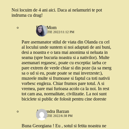
Noi locuim de 4 ani aici. Daca ai nelamuriri te pot
indruma cu drag!
ExpatMom
11 MARTIE 2022/11:12 PM
Pare asemanator stilul de viata din Olanda cu cel
al locului unde suntem si noi adaptati de ani buni,
desi a noastra e o tara mai anonima si neluata in
seama (spre bucuria noastra si a nativilor). Multe
asemanari regasesc, poate cu exceptia: iarba ce
pare extrem de verde chiar si din poze (ia sa merg
sa o ud si eu, poate poate se mai inverzeste:),
muzeele multe si frumoase si faptul ca toti nativii
vorbesc engleza. Chiar frumos pare totul. A si
vremea, pare mai furioasa acolo ca la noi. In rest
tot cam asa, normalitate, civilizatie. La noi sunt
biciclete si public de folosit pentru cine doreste
Alexandra Barzan
13 MARTIE 2022/6:38 PM
Buna Georgiana ! Eu , sotul si fetita noastra ne