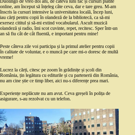
Duolingo de vreo doi ani, de câteva luni fac și cursuri plătite
online, am început să înțeleg câte ceva, dar e tare greu. M-am
înscris la cursuri intensive la universitatea locală, încep luni,
iau cărți pentru copii în olandeză de la bibliotecă, ca să-mi
exersez cititul și să-mi extind vocabularul. Ascult muzică
olandeză și radio, îmi scot cuvinte, repet, recitesc. Sper într-un
an să fiu cât de cât fluentă, e important pentru mine!
Peste câteva zile voi participa și la primul atelier pentru copii
în calitate de voluntar, e o muncă pe care mi-o doresc de multă
vreme!
Lucrez la cărți, citesc pe zoom în grădinițe și școli din
România, țin legătura cu editurile și cu partenerii din România,
nu am cine știe ce timp liber, aici nu-s diferențe prea mari.
Experiențe neplăcute nu am avut. Ceva greșeli în polița de
asigurare, s-au rezolvat cu un telefon.