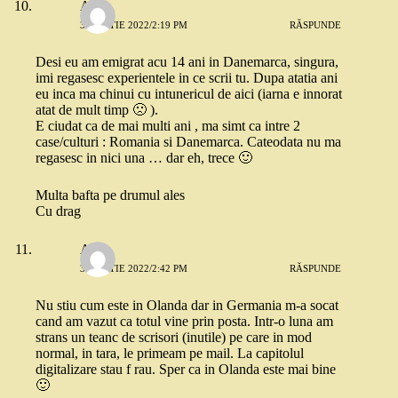
Anca
3 MARTIE 2022/2:19 PM
RĂSPUNDE
Desi eu am emigrat acu 14 ani in Danemarca, singura,
imi regasesc experientele in ce scrii tu. Dupa atatia ani
eu inca ma chinui cu intunericul de aici (iarna e innorat
atat de mult timp 🙁 ).
E ciudat ca de mai multi ani , ma simt ca intre 2
case/culturi : Romania si Danemarca. Cateodata nu ma
regasesc in nici una … dar eh, trece 🙂
Multa bafta pe drumul ales
Cu drag
Alex
3 MARTIE 2022/2:42 PM
RĂSPUNDE
Nu stiu cum este in Olanda dar in Germania m-a socat
cand am vazut ca totul vine prin posta. Intr-o luna am
strans un teanc de scrisori (inutile) pe care in mod
normal, in tara, le primeam pe mail. La capitolul
digitalizare stau f rau. Sper ca in Olanda este mai bine
🙂