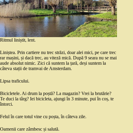
Ritmul liniștit, lent.
Liniștea. Prin cartiere nu trec străzi, doar alei mici, pe care trec
rar mașini, și dacă trec, au viteză mică. După 9 seara nu se mai
aude absolut nimic. Zici că suntem la țară, deși suntem la
câteva stații de tramvai de Amsterdam.
Lipsa traficului.
Bicicletele. Ai drum la poștă? La magazin? Vrei la brutărie?
Te duci la târg? Iei bicicleta, ajungi în 3 minute, pui în coș, te
întorci.
Felul în care totul vine cu poșta, în câteva zile.
Oamenii care zâmbesc și salută.