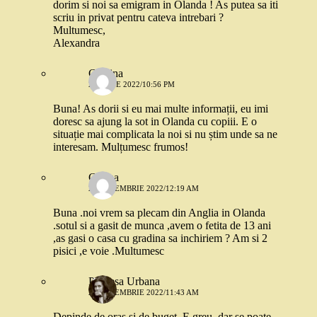
dorim si noi sa emigram in Olanda ! As putea sa iti
scriu in privat pentru cateva intrebari ?
Multumesc,
Alexandra
Cristina
23 IUNIE 2022/10:56 PM
Buna! As dorii si eu mai multe informații, eu imi
doresc sa ajung la sot in Olanda cu copiii. E o
situație mai complicata la noi si nu știm unde sa ne
interesam. Mulțumesc frumos!
Corina
20 DECEMBRIE 2022/12:19 AM
Buna .noi vrem sa plecam din Anglia in Olanda
.sotul si a gasit de munca ,avem o fetita de 13 ani
,as gasi o casa cu gradina sa inchiriem ? Am si 2
pisici ,e voie .Multumesc
Printesa Urbana
20 DECEMBRIE 2022/11:43 AM
Depinde de oras si de buget. E greu, dar se poate,