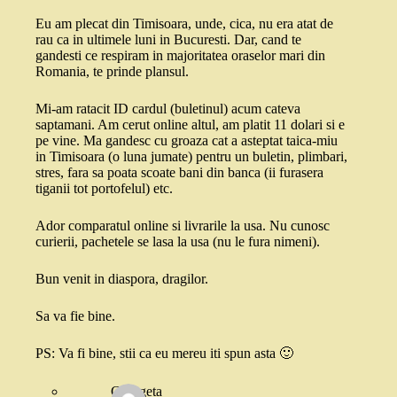
Eu am plecat din Timisoara, unde, cica, nu era atat de
rau ca in ultimele luni in Bucuresti. Dar, cand te
gandesti ce respiram in majoritatea oraselor mari din
Romania, te prinde plansul.
Mi-am ratacit ID cardul (buletinul) acum cateva
saptamani. Am cerut online altul, am platit 11 dolari si e
pe vine. Ma gandesc cu groaza cat a asteptat taica-miu
in Timisoara (o luna jumate) pentru un buletin, plimbari,
stres, fara sa poata scoate bani din banca (ii furasera
tiganii tot portofelul) etc.
Ador comparatul online si livrarile la usa. Nu cunosc
curierii, pachetele se lasa la usa (nu le fura nimeni).
Bun venit in diaspora, dragilor.
Sa va fie bine.
PS: Va fi bine, stii ca eu mereu iti spun asta 🙂
Georgeta