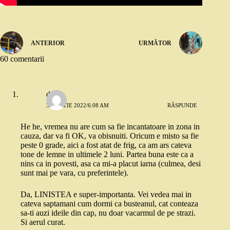
ANTERIOR
URMĂTOR
60 comentarii
dojo
3 MARTIE 2022/6:08 AM
RĂSPUNDE
He he, vremea nu are cum sa fie incantatoare in zona in
cauza, dar va fi OK, va obisnuiti. Oricum e misto sa fie
peste 0 grade, aici a fost atat de frig, ca am ars cateva
tone de lemne in ultimele 2 luni. Partea buna este ca a
nins ca in povesti, asa ca mi-a placut iarna (culmea, desi
sunt mai pe vara, cu preferintele).
Da, LINISTEA e super-importanta. Vei vedea mai in
cateva saptamani cum dormi ca busteanul, cat conteaza
sa-ti auzi ideile din cap, nu doar vacarmul de pe strazi.
Si aerul curat.