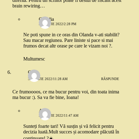
diferită. Pentru un scriitor poate fi destul de riscant acest
brain rewiring…
Claudia
3 MARTIE 2022/2:28 PM
Ne poti spune in ce oras din Olanda v-ati stabilit?
Sau macar regiunea. Pare liniste si pace si mai
frumos decat altr orase pe care le vizam noi ?.
Multumesc
Oana
3 MARTIE 2022/11:28 AM
RĂSPUNDE
Ce frumoooos, ce ma bucur pentru voi, din toata inima
ma bucur :). Sa va fie bine, Ioana!
Ana
3 MARTIE 2022/11:47 AM
Sunteți foarte tari! Vă susțin și vă felicit pentru
decizia luată.Mult succes și acomodare plăcută în
continuare! ?☀️