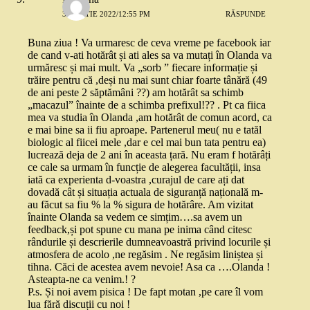
3 MARTIE 2022/12:55 PM
RĂSPUNDE
Buna ziua ! Va urmaresc de ceva vreme pe facebook iar
de cand v-ati hotărât și ati ales sa va mutați în Olanda va
urmăresc și mai mult. Va „sorb ” fiecare informație și
trăire pentru că ,deși nu mai sunt chiar foarte tânără (49
de ani peste 2 săptămâni ??) am hotărât sa schimb
„macazul” înainte de a schimba prefixul!?? . Pt ca fiica
mea va studia în Olanda ,am hotărât de comun acord, ca
e mai bine sa ii fiu aproape. Partenerul meu( nu e tatăl
biologic al fiicei mele ,dar e cel mai bun tata pentru ea)
lucrează deja de 2 ani în aceasta țară. Nu eram f hotărâți
ce cale sa urmam în funcție de alegerea facultății, insa
iată ca experienta d-voastra ,curajul de care ați dat
dovadă cât și situația actuala de siguranță națională m-
au făcut sa fiu % la % sigura de hotărâre. Am vizitat
înainte Olanda sa vedem ce simțim….sa avem un
feedback,și pot spune cu mana pe inima când citesc
rândurile și descrierile dumneavoastră privind locurile și
atmosfera de acolo ,ne regăsim . Ne regăsim liniștea și
tihna. Căci de acestea avem nevoie! Asa ca ….Olanda !
Asteapta-ne ca venim.! ?
P.s. Și noi avem pisica ! De fapt motan ,pe care îl vom
lua fără discuții cu noi !