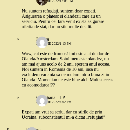
3 MARTIE 2022/12:03 PM
Nu suntem refugiați, suntem doar expati.
Asigurarea o platesc si olandezii care au un
serviciu. Pentru cei fara venit exista asigurare
oferita de stat, dar nu stiu multe detalii.
Liliana
3 MARTIE 2022/1:13 PM
Wow, cat este de frumos! Imi este atat de dor de
Olanda/Amsterdam. Sotul meu este olandez, nu
am mai ajuns acolo de 2 ani, speram anul acesta.
Noi suntem in Romania de 10 ani, insa nu
excludem varianta sa ne mutam intr o buna zi in
Olanda. Momentan ne este bine aici. Mult success
cu acomodarea!??
Georgiana TLP
3 MARTIE 2022/4:02 PM
Expati am vrut sa scriu, dar cu stirile de prin
Ucraina, subconstientul mi-a dictat „refugiati”
Ramona