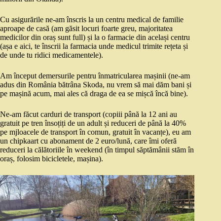
Cu asigurările ne-am înscris la un centru medical de familie
aproape de casă (am găsit locuri foarte greu, majoritatea
medicilor din oraș sunt full) și la o farmacie din același centru
(așa e aici, te înscrii la farmacia unde medicul trimite rețeta și
de unde tu ridici medicamentele).
Am început demersurile pentru înmatricularea mașinii (ne-am
adus din România bătrâna Skoda, nu vrem să mai dăm bani și
pe mașină acum, mai ales că draga de ea se mișcă încă bine).
Ne-am făcut carduri de transport (copiii până la 12 ani au
gratuit pe tren însoțiți de un adult și reduceri de până la 40%
pe mjloacele de transport în comun, gratuit în vacanțe), eu am
un chipkaart cu abonament de 2 euro/lună, care îmi oferă
reduceri la călătoriile în weekend (în timpul săptămânii stăm în
oraș, folosim bicicletele, mașina).