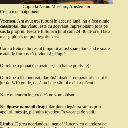
Copiii la Nemo Museum, Amsterdam
Ce nu e nemaipomenit
Vremea
. Am avut trei furtuni în această lună, nu a fost nimic
catastrofal, dar vântul este cu adevărat impresionant, te ia pe
sus la propriu. Fiecare furtună a ținut cam 24-36 de ore. Dacă
mai și plouă, nu poți ieși din casă.
Cam o treime din restul timpului a fost soare, iar când e soare
e atât de frumos că-ți vine să plângi!
O treime a plouat (se poate ieși cu haine potrivite)
O treime a fost înnorat, dar fără ploaie. Temperaturile sunt în
jur de 5-10 grade, dacă nu bate vântul e chiar plăcut.
Nu e o nenorocire, cred că ne vom obișnui.
Ne lipsesc oamenii dragi
, dar ținem legătura strâns prin
apeluri, mesaje, plănuim revedere în vacanța de vară.
Limba
. E grea neerlandeza, nenică! Lucrez cu olandeza pe