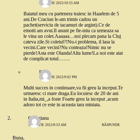
3 MARTIE 2022/10:55 AM
Baiatul meu cu partenera traiesc in Haarlem de 5
ani.De Craciun le-am trimis cadou un
pachet(serviciu de tacamuri de argint).Ce de
emotii am avut.Il anunt pe fie-miu ca urmeaza sa
le vina un colet.Aaaaaa…noi plecam pana la Cluj
cateva zile.Si coletul?!Nu-i problema, il lasa la
vecini.Care vecini?Nu conteaza!Nimic nu se
pierde!Asta este Olanda!Alta lume!La noi este atat
de complicat totul…….
Elena
3 MARTIE 2022/9:02 PM
Multi succes in continuare,va fii greu la inceput.Te
urmaresc ci mare draga.Eu locuiesc de 20 de ani
in Italia,mi_,a foste Foarte greu la inceput ,acum
adoro tot ce este in aceasta tara miniata.
Georgiana
3 MARTIE 2022/8:53 AM
RĂSPUNDE
Buna,