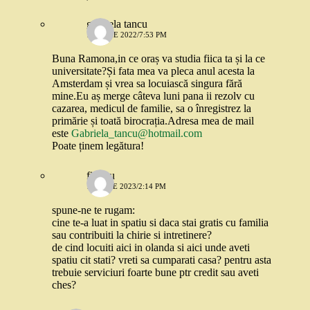
gabriela tancu
12 IUNIE 2022/7:53 PM
Buna Ramona,in ce oraș va studia fiica ta și la ce
universitate?Și fata mea va pleca anul acesta la
Amsterdam și vrea sa locuiască singura fără
mine.Eu aș merge câteva luni pana ii rezolv cu
cazarea, medicul de familie, sa o înregistrez la
primărie și toată birocrația.Adresa mea de mail
este
Gabriela_tancu@hotmail.com
Poate ținem legătura!
fieraru
16 IULIE 2023/2:14 PM
spune-ne te rugam:
cine te-a luat in spatiu si daca stai gratis cu familia
sau contribuiti la chirie si intretinere?
de cind locuiti aici in olanda si aici unde aveti
spatiu cit stati? vreti sa cumparati casa? pentru asta
trebuie serviciuri foarte bune ptr credit sau aveti
ches?