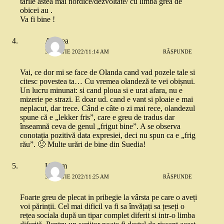
tarile astea mai nordice/dezvoltate/ cu limba grea de
obicei au .
Va fi bine !
Andrea
3 MARTIE 2022/11:14 AM
RĂSPUNDE
Vai, ce dor mi se face de Olanda cand vad pozele tale si
citesc povestea ta… Cu vremea olandeză te vei obișnui.
Un lucru minunat: si cand ploua si e urat afara, nu e
mizerie pe strazi. E doar ud. cand e vant si ploaie e mai
neplacut, dar trece. Când e câte o zi mai rece, olandezul
spune că e „lekker fris”, care e greu de tradus dar
înseamnă ceva de genul „frigut bine”. A se observa
conotația pozitivă data expresiei, deci nu spun ca e „frig
rău”. 🙂 Multe urări de bine din Suedia!
UnOm
3 MARTIE 2022/11:25 AM
RĂSPUNDE
Foarte greu de plecat in pribegie la vârsta pe care o aveți
voi părinții. Cel mai dificil va fi sa învățați sa țeseți o
rețea sociala după un tipar complet diferit si intr-o limba