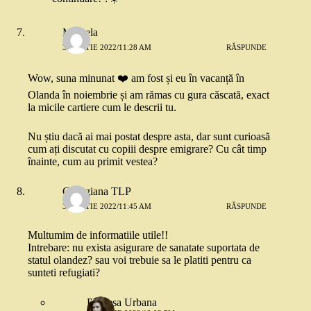
Mihaela
3 MARTIE 2022/11:28 AM
RĂSPUNDE
Wow, suna minunat ❤️ am fost și eu în vacanță în
Olanda în noiembrie și am rămas cu gura căscată, exact
la micile cartiere cum le descrii tu.
Nu știu dacă ai mai postat despre asta, dar sunt curioasă
cum ați discutat cu copiii despre emigrare? Cu cât timp
înainte, cum au primit vestea?
Georgiana TLP
3 MARTIE 2022/11:45 AM
RĂSPUNDE
Multumim de informatiile utile!!
Intrebare: nu exista asigurare de sanatate suportata de
statul olandez? sau voi trebuie sa le platiti pentru ca
sunteti refugiati?
Printesa Urbana