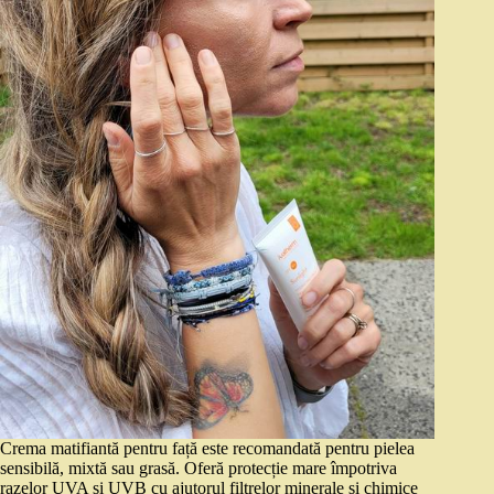
Crema matifiantă pentru față este recomandată pentru pielea
sensibilă, mixtă sau grasă. Oferă protecție mare împotriva
razelor UVA și UVB cu ajutorul filtrelor minerale și chimice