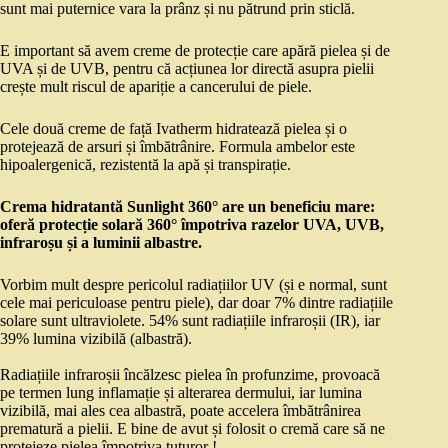
sunt mai puternice vara la prânz și nu pătrund prin sticlă.
E important să avem creme de protecție care apără pielea și de
UVA și de UVB, pentru că acțiunea lor directă asupra pielii
crește mult riscul de apariție a cancerului de piele.
Cele două creme de față Ivatherm hidratează pielea și o
protejează de arsuri și îmbătrânire. Formula ambelor este
hipoalergenică, rezistentă la apă și transpirație.
Crema hidratantă Sunlight 360° are un beneficiu mare:
oferă protecție solară 360° împotriva razelor UVA, UVB,
infraroșu și a luminii albastre.
Vorbim mult despre pericolul radiațiilor UV (și e normal, sunt
cele mai periculoase pentru piele), dar doar 7% dintre radiațiile
solare sunt ultraviolete. 54% sunt radiațiile infraroșii (IR), iar
39% lumina vizibilă (albastră).
Radiațiile infraroșii încălzesc pielea în profunzime, provoacă
pe termen lung inflamație și alterarea dermului, iar lumina
vizibilă, mai ales cea albastră, poate accelera îmbătrânirea
prematură a pielii. E bine de avut și folosit o cremă care să ne
protejeze pielea împotriva tuturor !