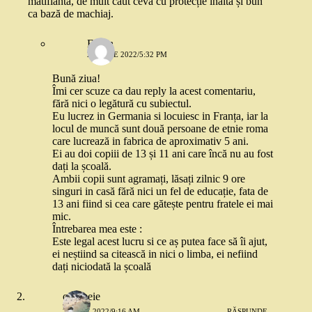
matifiantă, de mult caut ceva cu protecție înaltă și bun
ca bază de machiaj.
Florin
21 IULIE 2022/5:32 PM
Bună ziua!
Îmi cer scuze ca dau reply la acest comentariu,
fără nici o legătură cu subiectul.
Eu lucrez in Germania si locuiesc in Franța, iar la
locul de muncă sunt două persoane de etnie roma
care lucrează in fabrica de aproximativ 5 ani.
Ei au doi copiii de 13 și 11 ani care încă nu au fost
dați la școală.
Ambii copii sunt agramați, lăsați zilnic 9 ore
singuri in casă fără nici un fel de educație, fata de
13 ani fiind si cea care gătește pentru fratele ei mai
mic.
Întrebarea mea este :
Este legal acest lucru si ce aș putea face să îi ajut,
ei neștiind sa citească in nici o limba, ei nefiind
dați niciodată la școală
o femeie
2 IUNIE 2022/9:16 AM
RĂSPUNDE