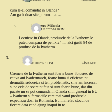
cum le-ai comandat in Olanda?
Am gasit doar site pt romania….
Finteneru Mihaela
22 APRILIE 2025/10:28 PM
Locuiesc in Olanda,produsele de la Ivatherm le
puteti cumpara de pe liki24.nl ,aici gasiti 84 de
produse de la Ivatherm.
eul liric
21 IUNIE 2022/12:10 PM
RĂSPUNDE
Cremele de la Ivatherm sunt foarte bune -folosesc de
cativa ani Ivadermaseb, foarte buna si eficienta pt
dermatita seboreica si ten problematic, si le-am incercat
si pe cele de soare pt fata si sunt foarte bune, dar din
pacate nu se pot comanda in Olanda si in general in EU
– Ivatherm si farmaciile care mai vand produsele
expediaza doar in Romania. Eu imi refac stocul de
fiecare data cand ajung inapoi in ro.