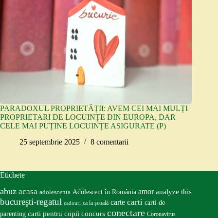
PARADOXUL PROPRIETĂȚII: AVEM CEI MAI MULȚI
PROPRIETARI DE LOCUINȚE DIN EUROPA, DAR
CELE MAI PUȚINE LOCUINȚE ASIGURATE (P)
25 septembrie 2025
8 comentarii
Etichete
abuz
acasa
amor
Adolescent în România
analyze this
adolescenta
bucureşti-regatul
carte
carti
carti de
ca la școală
cadouri
conectare
carti pentru copii
concurs
parenting
Coronavirus