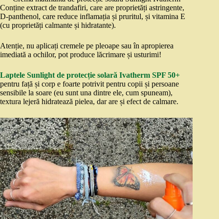
Conține extract de trandafiri, care are proprietăți astringente,
D-panthenol, care reduce inflamația și pruritul, și vitamina E
(cu proprietăți calmante și hidratante).
Atenție, nu aplicați cremele pe pleoape sau în apropierea
imediată a ochilor, pot produce lăcrimare și usturimi!
Laptele Sunlight de protecție solară Ivatherm SPF 50+
pentru față și corp e foarte potrivit pentru copii și persoane
sensibile la soare (eu sunt una dintre ele, cum spuneam),
textura lejeră hidratează pielea, dar are și efect de calmare.