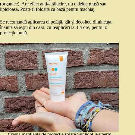
(organice). Are efect anti-strălucire, nu e deloc grasă sau
lipicioasă. Poate fi folosită ca bază pentru machiaj.
Se recomandă aplicarea ei pefață, gât și decolteu dimineața,
înainte să ieșiți din casă, cu reaplicări la 3-4 ore, pentru o
protecție bună.
Crema matifiantă de protecție solară Sunlight Ivatherm