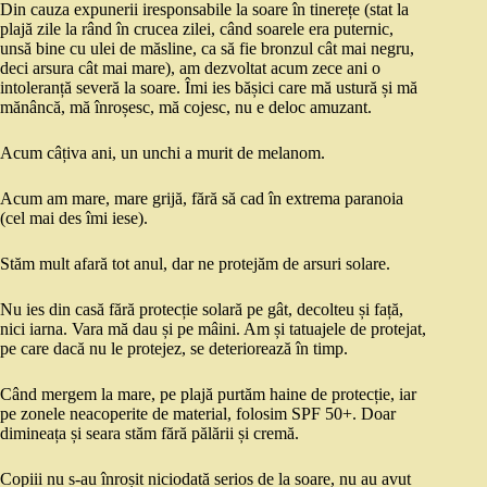
Din cauza expunerii iresponsabile la soare în tinerețe (stat la
plajă zile la rând în crucea zilei, când soarele era puternic,
unsă bine cu ulei de măsline, ca să fie bronzul cât mai negru,
deci arsura cât mai mare), am dezvoltat acum zece ani o
intoleranță severă la soare. Îmi ies bășici care mă ustură și mă
mănâncă, mă înroșesc, mă cojesc, nu e deloc amuzant.
Acum câțiva ani, un unchi a murit de melanom.
Acum am mare, mare grijă, fără să cad în extrema paranoia
(cel mai des îmi iese).
Stăm mult afară tot anul, dar ne protejăm de arsuri solare.
Nu ies din casă fără protecție solară pe gât, decolteu și față,
nici iarna. Vara mă dau și pe mâini. Am și tatuajele de protejat,
pe care dacă nu le protejez, se deteriorează în timp.
Când mergem la mare, pe plajă purtăm haine de protecție, iar
pe zonele neacoperite de material, folosim SPF 50+. Doar
dimineața și seara stăm fără pălării și cremă.
Copiii nu s-au înroșit niciodată serios de la soare, nu au avut