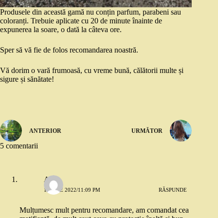
Produsele din această gamă nu conțin parfum, parabeni sau
coloranți. Trebuie aplicate cu 20 de minute înainte de
expunerea la soare, o dată la câteva ore.
Sper să vă fie de folos recomandarea noastră.
Vă dorim o vară frumoasă, cu vreme bună, călătorii multe și
sigure și sănătate!
ANTERIOR
URMĂTOR
5 comentarii
Alina
1 IUNIE 2022/11:09 PM
RĂSPUNDE
Mulțumesc mult pentru recomandare, am comandat cea