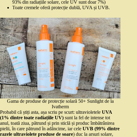
93% din radiațiile solare, cele UV sunt doar 7%)
Toate cremele oferă protecție dublă, UVA și UVB.
Gama de produse de protecție solară 50+ Sunlight de la
Ivatherm
Probabil că știți asta, așa scriu pe scurt: ultravioletele
UVA
(1% dintre toate radiațiile UV)
sunt la fel de intense tot
anul, toată ziua, pătrund și prin sticlă și produc îmbătrânirea
pielii, în care pătrund în adâncime, iar cele
UVB (99% dintre
razele ultraviolete produse de soare
) duc la arsuri solare,