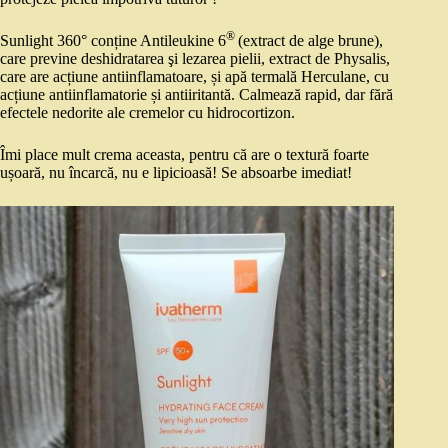
®
Sunlight 360° conține Antileukine 6
(extract de alge brune),
care previne deshidratarea şi lezarea pielii, extract de Physalis,
care are acțiune antiinflamatoare, și apă termală Herculane, cu
acțiune antiinflamatorie și antiiritantă. Calmează rapid, dar fără
efectele nedorite ale cremelor cu hidrocortizon.
Îmi place mult crema aceasta, pentru că are o textură foarte
ușoară, nu încarcă, nu e lipicioasă! Se absoarbe imediat!