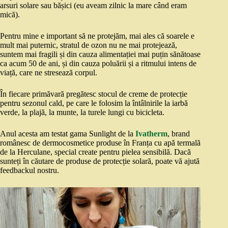
arsuri solare sau bășici (eu aveam zilnic la mare când eram
mică).
Pentru mine e important să ne protejăm, mai ales că soarele e
mult mai puternic, stratul de ozon nu ne mai protejează,
suntem mai fragili și din cauza alimentației mai puțin sănătoase
ca acum 50 de ani, și din cauza poluării și a ritmului intens de
viață, care ne stresează corpul.
În fiecare primăvară pregătesc stocul de creme de protecție
pentru sezonul cald, pe care le folosim la întâlnirile la iarbă
verde, la plajă, la munte, la turele lungi cu bicicleta.
Anul acesta am testat gama Sunlight de la
Ivatherm
, brand
românesc de dermocosmetice produse în Franța cu apă termală
de la Herculane, special create pentru pielea sensibilă. Dacă
sunteți în căutare de produse de protecție solară, poate vă ajută
feedbackul nostru.