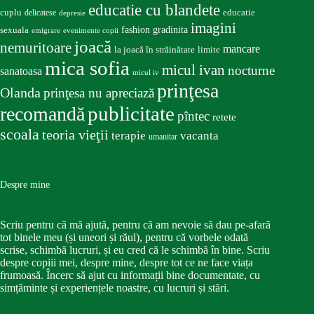
educatie cu blandete
educatie
cuplu
delicatese
depresie
imagini
fashion
gradinita
sexuala
emigrare
evenimente copii
joacă
nemuritoare
mancare
la joacă în străinătate
limite
mica sofia
micul ivan
nocturne
sanatoasa
micul iv
prinţesa
Olanda
prinţesa nu apreciază
publicitate
recomandă
pîntec
retete
scoala
teoria vieţii
terapie
vacanta
umanitar
Despre mine
Scriu pentru că mă ajută, pentru că am nevoie să dau pe-afară
tot binele meu (și uneori și răul), pentru că vorbele odată
scrise, schimbă lucruri, și eu cred că le schimbă în bine. Scriu
despre copiii mei, despre mine, despre tot ce ne face viața
frumoasă. Încerc să ajut cu informații bine documentate, cu
simțăminte și experiențele noastre, cu lucruri și stări.