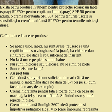
Există patru produse Ivatherm pentru protecție solară: un lapte
(spray) SPF50+ pentru copii, un lapte (spray) SPF 50 pentru
adulți, o cremă hidratantă SPF50+ pentru tenurile uscate și
sensibile și o cremă matifiantă SPF50+ pentru tenurile mixte și
grase.
Ce îmi place la aceste produse:
Se aplică ușor, rapid, nu sunt grase, reușesc să ung
copiii înainte s-o zbughească la joacă, ba chiar se dau
singuri cu ele dacă îi rog suficient de insistent
Nu lasă urme pe piele sau pe haine
Nu sunt lipicioase sau uleioase, nu le simți pe piele
Sunt rezistente la apă
Au preț bun
Cele două sprayuri sunt suficient de mari cât să ne
ajungă o săptămână dacă ne dăm de 3-4 ori pe zi (cum
facem la mare, de exemplu)
Crema hidratantă pentru față e foarte bună ca bază de
machiaj, la fel și cea matifiantă. Se întind ușor și intră
repede în piele.
Crema hidratantă Sunligh 360° oferă protecție și
împotriva radiațiilor IR și VIS (care împreună reprezintă