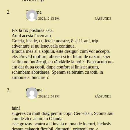
Ramona
4 IULIE 2022/12:13 PM
RĂSPUNDE
Fix la fix postarea asta.
Anul acesta încercam
Grecia, insule, cu fetele noastre, 8 si 11 ani, trip
adventure si nu leneveala continua.
Emoția mea si a soțului, este desigur, cum vor accepta
ele. Prevăd mofturi, oboseli si tot feluri de nazuri; sper
sa fim noi încărcați, cu răbdările la noi ?. Pana acum ne-
am dat dupa copii, dupa confort si liniste; acum,
schimbam abordarea. Speram sa biruim cu totii, in
armonie si bucurie ?
Cristiana
4 IULIE 2022/12:34 PM
RĂSPUNDE
fain!
sugerez cu mult drag pentru copii Cercetasii, Scouts sau
cum le zice acum in Olanda.
este grozav pentru a ii invata o tona de lucruri, inclusiv
despre calatorit flexibil, drumetii, prietenii etc. e