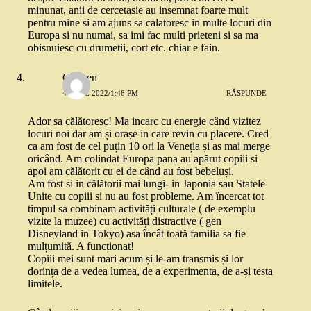
minunat, anii de cercetasie au insemnat foarte mult
pentru mine si am ajuns sa calatoresc in multe locuri din
Europa si nu numai, sa imi fac multi prieteni si sa ma
obisnuiesc cu drumetii, cort etc. chiar e fain.
Carmen
4 IULIE 2022/1:48 PM
RĂSPUNDE
Ador sa călătoresc! Ma incarc cu energie când vizitez
locuri noi dar am și orașe in care revin cu placere. Cred
ca am fost de cel puțin 10 ori la Veneția și as mai merge
oricând. Am colindat Europa pana au apărut copiii si
apoi am călătorit cu ei de când au fost bebeluși.
Am fost si in călătorii mai lungi- in Japonia sau Statele
Unite cu copiii si nu au fost probleme. Am încercat tot
timpul sa combinam activități culturale ( de exemplu
vizite la muzee) cu activități distractive ( gen
Disneyland in Tokyo) asa încât toată familia sa fie
mulțumită. A funcționat!
Copiii mei sunt mari acum și le-am transmis și lor
dorința de a vedea lumea, de a experimenta, de a-și testa
limitele.