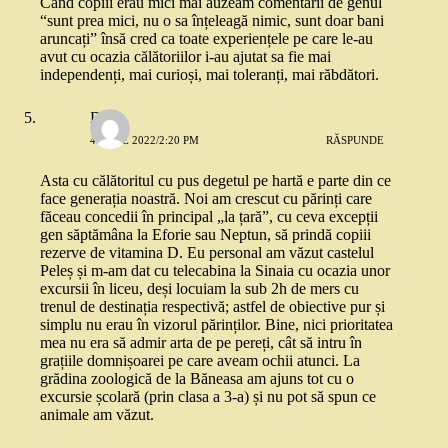
Când copiii erau mici mai auzeam comentarii de genul
“sunt prea mici, nu o sa înțeleagă nimic, sunt doar bani
aruncați” însă cred ca toate experiențele pe care le-au
avut cu ocazia călătoriilor i-au ajutat sa fie mai
independenți, mai curioși, mai toleranți, mai răbdători.
Dan
4 IULIE 2022/2:20 PM
RĂSPUNDE
Asta cu călătoritul cu pus degetul pe hartă e parte din ce
face generația noastră. Noi am crescut cu părinți care
făceau concedii în principal „la țară”, cu ceva excepții
gen săptămâna la Eforie sau Neptun, să prindă copiii
rezerve de vitamina D. Eu personal am văzut castelul
Peleș și m-am dat cu telecabina la Sinaia cu ocazia unor
excursii în liceu, deși locuiam la sub 2h de mers cu
trenul de destinația respectivă; astfel de obiective pur și
simplu nu erau în vizorul părinților. Bine, nici prioritatea
mea nu era să admir arta de pe pereți, cât să intru în
grațiile domnișoarei pe care aveam ochii atunci. La
grădina zoologică de la Băneasa am ajuns tot cu o
excursie școlară (prin clasa a 3-a) și nu pot să spun ce
animale am văzut.