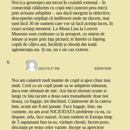
Noi (ca generație) am trecut în cealaltă extremă – în
consecință călătorim cu copii mici (uneori prea mici)
prin avioane arhipline – sau dacă mergem la obiective,
descoperim oripilați că indiferent unde ne ducem, mai
sunt încă 30 de oameni care vor să facă același lucru, în
exact același moment. La Mona Lisa la Louvre
Museum sunt cordoane ca la aeroport, cu sistem de
intrare și ieșire prin fața picturii; te întrebi ce înțeleg
copiii de câțiva ani, încălziți și obosiți din toată
aglomerația aia. Și nu, nu e un caz extrem.
dojo
5 IULIE 2022/10:27 PM
RĂSPUNDE
Noi am calatorit mult inainte de copil si apoi chiar mai
mult. Cred ca un copil poate sa se adapteze minunat,
daca este obisnuit de mic. Am facut zboruri scurte si
lungi cu fata (acum a doua oara transatlantic doar noi
doua), cu bagaje, tot dischisul. Calatoreste de la cateva
luni, acum are 8 ani jumate. Face bagaje, liste, sta
cuminte, nu am avut NICIODATA probleme cu ea, ca
dispare, urla, face nazuri. Acum suntem in Europa timp
de 5 saptamani fara ta-su, vizitam chestii, facem poze,
discutam pe tema celor vazute. Incepe sa aprecieze