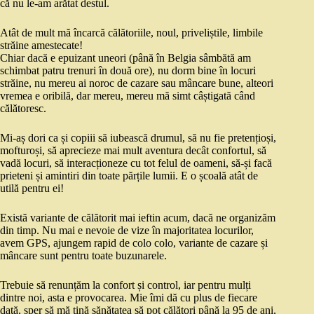
că nu le-am arătat destul.
Atât de mult mă încarcă călătoriile, noul, priveliștile, limbile
străine amestecate!
Chiar dacă e epuizant uneori (până în Belgia sâmbătă am
schimbat patru trenuri în două ore), nu dorm bine în locuri
străine, nu mereu ai noroc de cazare sau mâncare bune, alteori
vremea e oribilă, dar mereu, mereu mă simt câștigată când
călătoresc.
Mi-aș dori ca și copiii să iubească drumul, să nu fie pretențioși,
mofturoși, să aprecieze mai mult aventura decât confortul, să
vadă locuri, să interacționeze cu tot felul de oameni, să-și facă
prieteni și amintiri din toate părțile lumii. E o școală atât de
utilă pentru ei!
Există variante de călătorit mai ieftin acum, dacă ne organizăm
din timp. Nu mai e nevoie de vize în majoritatea locurilor,
avem GPS, ajungem rapid de colo colo, variante de cazare și
mâncare sunt pentru toate buzunarele.
Trebuie să renunțăm la confort și control, iar pentru mulți
dintre noi, asta e provocarea. Mie îmi dă cu plus de fiecare
dată, sper să mă țină sănătatea să pot călători până la 95 de ani,