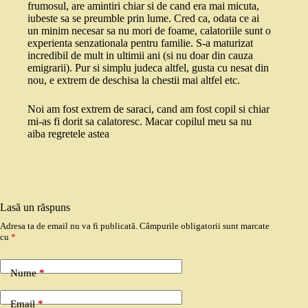
frumosul, are amintiri chiar si de cand era mai micuta,
iubeste sa se preumble prin lume. Cred ca, odata ce ai
un minim necesar sa nu mori de foame, calatoriile sunt o
experienta senzationala pentru familie. S-a maturizat
incredibil de mult in ultimii ani (si nu doar din cauza
emigrarii). Pur si simplu judeca altfel, gusta cu nesat din
nou, e extrem de deschisa la chestii mai altfel etc.
Noi am fost extrem de saraci, cand am fost copil si chiar
mi-as fi dorit sa calatoresc. Macar copilul meu sa nu
aiba regretele astea
Lasă un răspuns
Adresa ta de email nu va fi publicată.
Câmpurile obligatorii sunt marcate
cu
*
Nume
*
Email
*