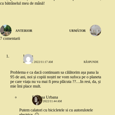
cu bătrânelul meu de mână!
ANTERIOR
URMĂTOR
7 comentarii
Ionela
4 IULIE 2022/11:17 AM
RĂSPUNDE
Problema e ca dacă continuam sa călătorim așa pana la
95 de ani, noi și copiii noștri ne vom sufoca pe o planeta
pe care viața nu va mai fi prea plăcuta ??…In rest, da, și
mie îmi place mult.
Printesa Urbana
4 IULIE 2022/11:44 AM
Putem calatori cu bicicletele si cu autorulotele
electrice. 🙂