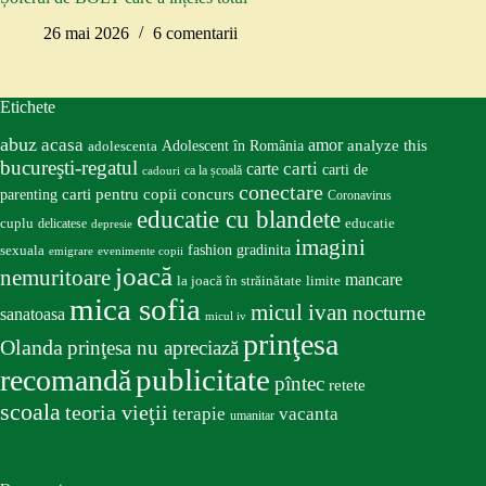
26 mai 2026
6 comentarii
Etichete
abuz
acasa
amor
Adolescent în România
analyze this
adolescenta
bucureşti-regatul
carte
carti
carti de
ca la școală
cadouri
conectare
carti pentru copii
concurs
parenting
Coronavirus
educatie cu blandete
educatie
cuplu
delicatese
depresie
imagini
fashion
gradinita
sexuala
emigrare
evenimente copii
joacă
nemuritoare
mancare
la joacă în străinătate
limite
mica sofia
micul ivan
nocturne
sanatoasa
micul iv
prinţesa
Olanda
prinţesa nu apreciază
publicitate
recomandă
pîntec
retete
scoala
teoria vieţii
terapie
vacanta
umanitar