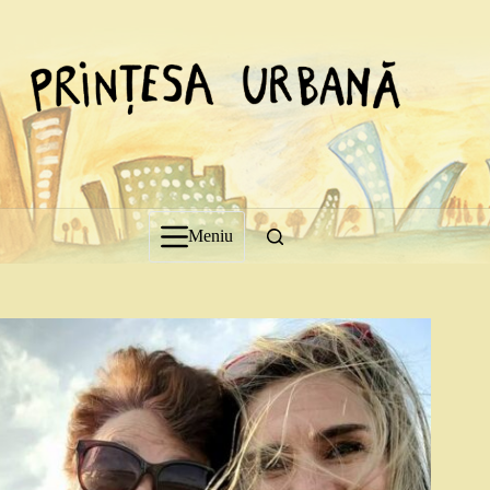
Sari
la
conținut
Meniu