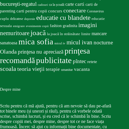
bucureşti-regatul
carte
carti
carti de
ca la școală
cadouri
conectare
carti pentru copii
concurs
parenting
Coronavirus
educatie cu blandete
educatie
cuplu
delicatese
depresie
imagini
fashion
gradinita
sexuala
emigrare
evenimente copii
joacă
nemuritoare
mancare
la joacă în străinătate
limite
mica sofia
micul ivan
nocturne
sanatoasa
micul iv
prinţesa
Olanda
prinţesa nu apreciază
publicitate
recomandă
pîntec
retete
scoala
teoria vieţii
terapie
vacanta
umanitar
Despre mine
Scriu pentru că mă ajută, pentru că am nevoie să dau pe-afară
tot binele meu (și uneori și răul), pentru că vorbele odată
scrise, schimbă lucruri, și eu cred că le schimbă în bine. Scriu
despre copiii mei, despre mine, despre tot ce ne face viața
frumoasă. Încerc să ajut cu informații bine documentate, cu