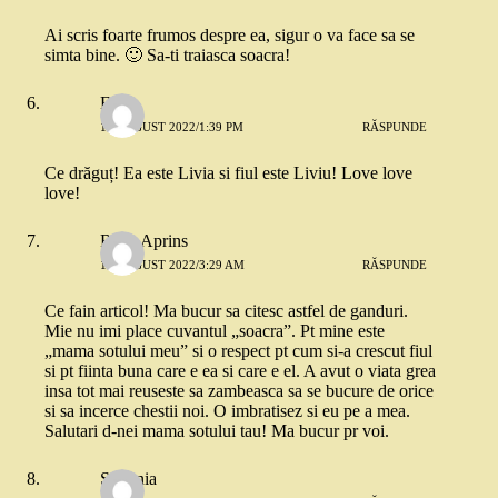
Ai scris foarte frumos despre ea, sigur o va face sa se
simta bine. 🙂 Sa-ti traiasca soacra!
Eliza
10 AUGUST 2022/1:39 PM
RĂSPUNDE
Ce drăguț! Ea este Livia si fiul este Liviu! Love love
love!
Rosu Aprins
11 AUGUST 2022/3:29 AM
RĂSPUNDE
Ce fain articol! Ma bucur sa citesc astfel de ganduri.
Mie nu imi place cuvantul „soacra”. Pt mine este
„mama sotului meu” si o respect pt cum si-a crescut fiul
si pt fiinta buna care e ea si care e el. A avut o viata grea
insa tot mai reuseste sa zambeasca sa se bucure de orice
si sa incerce chestii noi. O imbratisez si eu pe a mea.
Salutari d-nei mama sotului tau! Ma bucur pr voi.
Stefania