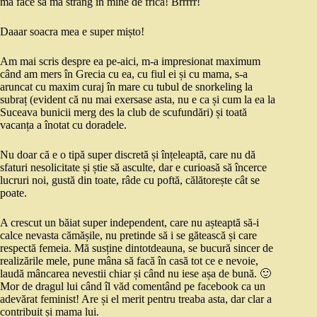
mă face să mă strâng în mine de frică! Brrrrr!
Daaar soacra mea e super mișto!
Am mai scris despre ea pe-aici, m-a impresionat maximum
când am mers în Grecia cu ea, cu fiul ei și cu mama, s-a
aruncat cu maxim curaj în mare cu tubul de snorkeling la
subraț (evident că nu mai exersase asta, nu e ca și cum la ea la
Suceava bunicii merg des la club de scufundări) și toată
vacanța a înotat cu doradele.
Nu doar că e o tipă super discretă și înțeleaptă, care nu dă
sfaturi nesolicitate și știe să asculte, dar e curioasă să încerce
lucruri noi, gustă din toate, râde cu poftă, călătorește cât se
poate.
A crescut un băiat super independent, care nu așteaptă să-i
calce nevasta cămășile, nu pretinde să i se gătească și care
respectă femeia. Mă susține dintotdeauna, se bucură sincer de
realizările mele, pune mâna să facă în casă tot ce e nevoie,
laudă mâncarea nevestii chiar și când nu iese așa de bună. 🙂
Mor de dragul lui când îl văd comentând pe facebook ca un
adevărat feminist! Are și el merit pentru treaba asta, dar clar a
contribuit și mama lui.