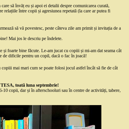
care să învăț eu și apoi ei detalii despre comunicarea curată,
 relațiile între copii și agresiunea repetată (la care ar putea fi
rmează să vă povestesc, peste câteva zile am primit și invitația de a
bine! Mai jos le descriu pe îndelete.
e și foarte bine făcute. Le-am jucat cu copiii și mi-am dat seama cât
e de dificile pentru un copil, dacă o fac în joacă!
 copiii mai mari cum se poate folosi jocul astfel încât să fie de cât
NTESA, toată luna septembrie!
-10 copii, dar și în afterschooluri sau în centre de activități, tabere,