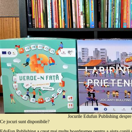
Jocurile Edufun Publishing despre
Ce jocuri sunt disponibile?
EduFun Publishing a creat mai multe boardgames pentru a ajuta copiii să