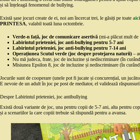
și să înțeleagă fenomenul de bullying.
Există șase jocuri create de ei, noi am încercat trei, le găsiți pe toate
aici
PRINTESA
, valabil toată luna octombrie.
Verde-n față, joc de comunicare asertivă
(mi-a plăcut mult de to
Labirintul prieteniei, joc anti-bullying pentru 5-7 ani
Labirintul prieteniei, joc anti-bullying pentru 7-14 ani
Operațiunea Scutul verde (joc despre protejarea naturii)
– ac
Nu mă judeca, frate, joc de incluzine și nediscriminare (în curând
Misiunea Epsilon 8, joc de incluzine și nediscriminare (în curând
Jocurile sunt de cooperare (unele pot fi jucate și concurențial, un jucător 
E nevoie de un adult în joc pe post de mediator, el validează răspunsuri
Despre Labirintul prieteniei, joc antibullying
Există două variante de joc, una pentru copii de 5-7 ani, alta pentru cop
și a scenariilor la care copiii trebuie să răspundă pentru a avansa.