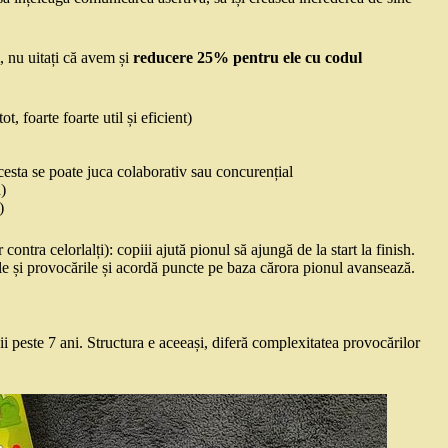
, nu uitați că avem și
reducere 25% pentru ele cu codul
t, foarte foarte util și eficient)
esta se poate juca colaborativ sau concurențial
)
)
contra celorlalți): copiii ajută pionul să ajungă de la start la finish.
le și provocările și acordă puncte pe baza cărora pionul avansează.
ii peste 7 ani. Structura e aceeași, diferă complexitatea provocărilor