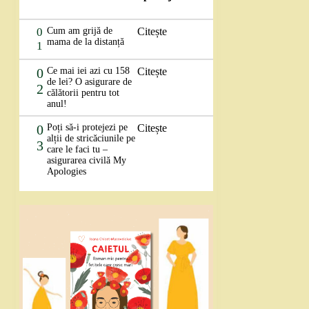
0
Cum am grijă de
Citește
mama de la distanță
1
0
Ce mai iei azi cu 158
Citește
de lei? O asigurare de
2
călătorii pentru tot
anul!
0
Poți să-i protejezi pe
Citește
alții de stricăciunile pe
3
care le faci tu –
asigurarea civilă My
Apologies