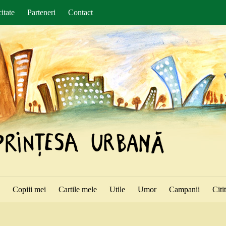
itate
Parteneri
Contact
ă
Copiii mei
Cartile mele
Utile
Umor
Campanii
Citi