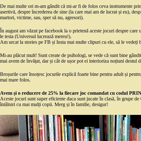
De mai multe ori m-am gândit că mi-ar fi de folos ceva instrumente prin 
asertivă, despre încrederea de sine (la care mai am de lucrat și eu), despre
martori, victime, sau, sper să nu, agresori).
În august am văzut pe facebook la o prietenă aceste jocuri despre care u
le testa (Universul lucrează mereu!).
Am urcat la stories pe FB și Insta mai multe clipuri cu ele, să le vedeți 
Mi-au plăcut mult! Sunt create de psihologi, se vede că sunt bine gândit
mai avem de învățat, dar și cât de ușor pot ei interioriza noțiuni destul d
Broșurile care însoțesc jocurile explică foarte bine pentru adult și pentru
mai mare folos.
Avem și o reducere de 25% la fiecare joc comandat cu codul PRI
Aceste jocuri sunt super eficiente daca sunt jucate în clasă, în grupe de 6
întâlniri cu mai mulți copii. Merg și în familie, desigur!