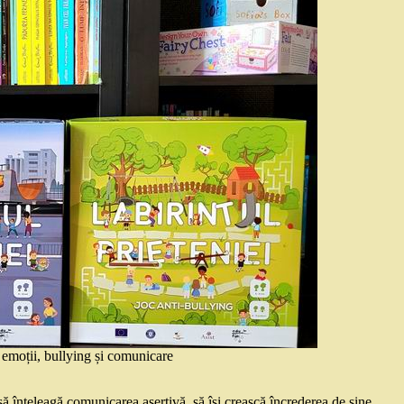
 emoții, bullying și comunicare
 înțeleagă comunicarea asertivă, să își crească încrederea de sine