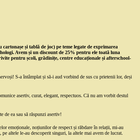
 cartonașe și tablă de joc) pe teme legate de exprimarea
sihologi. Avem și un discount de 25% pentru ele toată luna
rivite pentru școli, grădinițe, centre educaționale și afterschool-
ervoși! S-a întâmplat și să-i aud vorbind de sus cu prietenii lor, deși
unice asertiv, curat, elegant, respectuos. Că nu am vorbit destul
rte de ea sau să răspunzi asertiv!
 emoționale, noțiunilor de respect și răbdare în relații, mi-au
, pe altele le-au descoperit singuri, la altele mai avem de lucrat.