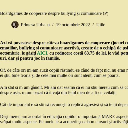
Boardgames de cooperare despre bullying și comunicare (P)
Printesa Urbana
19 octombrie 2022
Utile
Azi vă povestesc despre câteva boardgames de cooperare (jocuri cu
emoțiilor, bullying și comunicare asertivă, create de o echipă de p
octombrie, le găsiți
AICI
, cu reducere costă 63,75 de lei, le văd pot
uri, dar și pentru joc în familie.
Of, de câte ori mi-am auzit copiii răstindu-se când de fapt nici nu erau n
ei știu bine teoria și de cele mai multe ori sunt atenți cum se poartă.
Am stat și m-am gândit. Mi-am dat seama că ei nu știu mereu cum să com
despre asta, m-am bazat că învață din felul meu de a fi cu ceilalți.
Cât de important e să știi să recunoști o replică agresivă și să te ții depa
Deși mereu am acordat în educația copiilor o importanță MARE aspectelor
scăpat multe aspecte. Pe unele le-a acoperit școala în cursuri și activități