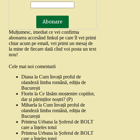
Mulțumesc, imediat ce vei confirma
abonarea accesând linkul pe care îl vei primi
chiar acum pe email, vei primi un mesaj de
la mine de fiecare dată cînd voi posta un text
nou!
Cele mai noi comentarii
Diana
la
Cum învață proful de
olandeză limba română, ediția de
București
Florin
la
Ce lăsăm moștenire copiilor,
dar și părinților noștri? (P)
Mihaela
la
Cum învață proful de
olandeză limba română, ediția de
București
Printesa Urbana
la
Șoferul de BOLT
care a înțeles totul
Printesa Urbana
la
Șoferul de BOLT
care a înțeles totul