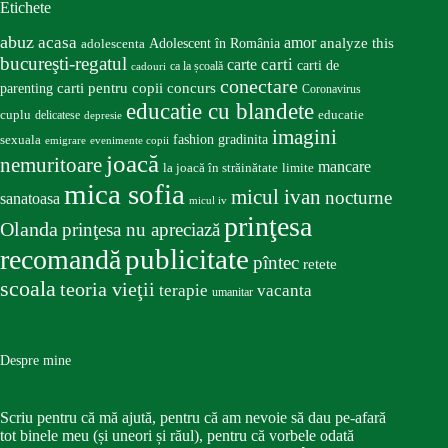
Etichete
abuz
acasa
amor
Adolescent în România
analyze this
adolescenta
bucureşti-regatul
carte
carti
carti de
ca la școală
cadouri
conectare
carti pentru copii
concurs
parenting
Coronavirus
educatie cu blandete
educatie
cuplu
delicatese
depresie
imagini
fashion
gradinita
sexuala
emigrare
evenimente copii
joacă
nemuritoare
mancare
la joacă în străinătate
limite
mica sofia
micul ivan
nocturne
sanatoasa
micul iv
prinţesa
Olanda
prinţesa nu apreciază
publicitate
recomandă
pîntec
retete
scoala
teoria vieţii
terapie
vacanta
umanitar
Despre mine
Scriu pentru că mă ajută, pentru că am nevoie să dau pe-afară
tot binele meu (și uneori și răul), pentru că vorbele odată