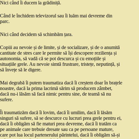
Nici când îi ducem la grădiniță.
Când le închidem televizorul sau îi luăm mai devreme din
parc.
Nici când decidem să schimbăm țara.
Copiii au nevoie și de limite, și de socializare, și de o anumită
cantitate de stres care le permite să își descopere reziliența și
autonomia, să vadă că se pot descurca și cu emoțiile și
situațiile grele. Au nevoie simtă frustrare, tristețe, neputință, și
să învețe să le digere.
Mai degrabă îi putem traumatiza dacă îi creștem doar în brațele
noastre, dacă la prima lacrimă sărim să producem zâmbet,
dacă nu-i lăsăm să facă nimic pentru sine, de teamă să nu
sufere.
Îi traumatizăm dacă îi lovim, dacă îi umilim, dacă îi lăsăm
singuri să sufere, să se descurce cu lucruri prea grele pentru ei,
dacă îi obligăm să fie maturi prea devreme, dacă îi tratăm ca
pe animale care trebuie dresate sau ca pe persoane mature,
care pot lua locul partenerului părintelui, dacă îi obligăm să-și