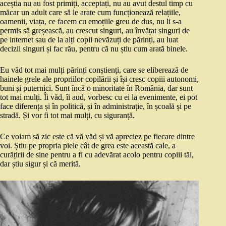
aceștia nu au fost primiți, acceptați, nu au avut destul timp cu
măcar un adult care să le arate cum funcționează relațiile,
oamenii, viața, ce facem cu emoțiile greu de dus, nu li s-a
permis să greșească, au crescut singuri, au învățat singuri de
pe internet sau de la alți copii nevăzuți de părinți, au luat
decizii singuri și fac rău, pentru că nu știu cum arată binele.
Eu văd tot mai mulți părinți conștienți, care se eliberează de
hainele grele ale propriilor copilării și își cresc copiii autonomi,
buni și puternici. Sunt încă o minoritate în România, dar sunt
tot mai mulți. Îi văd, îi aud, vorbesc cu ei la evenimente, ei pot
face diferența și în politică, și în administrație, în școală și pe
stradă. Și vor fi tot mai mulți, cu siguranță.
Ce voiam să zic este că vă văd și vă apreciez pe fiecare dintre
voi. Știu pe propria piele cât de grea este această cale, a
curățirii de sine pentru a fi cu adevărat acolo pentru copiii tăi,
dar știu sigur și că merită.