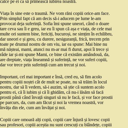
calce pe ei ca să primească iubirea noastră.
Viața în sine este o traumă. Ne vom răni copiii orice-am face.
Prin simplul fapt că am decis să-i aducem pe lume le-am
provocat deja suferință. Sofia îmi spune uneori, când o doare
tare ceva sau îi e greu, iar eu îi spun că așa e viața, de cele mai
multe ori suntem bine, fericiți, bucuroși, ne simțim în echilibru,
dar uneori e și greu, cu durere, nesiguranță, frică, trecem prin
toate pe drumul nostru de om viu, iar ea spune: Mai bine nu
mă nășteai, mami, atunci nu m-ar mai fi durut, apoi îi trece și
râde iar și-mi spune Mami, ce bine că existăm amândouă, da,
are dreptate, viața înseamnă și suferință, ne vor suferi copiii,
dar vor trece prin suferință cum am trecut și noi.
Important, cel mai important e însă, cred eu, să fim acolo
pentru copiii noștri cât de mult se poate, nu să trăim în locul
nostru, dar să îi vedem, să-i auzim, să știe că suntem acolo
pentru ei, că îi iubim și că îi ghidăm, că nu-i lăsăm să facă
prostii până când învață singuri să nu le facă, și vor face prostii
pe parcurs, da, cum am făcut și noi la vremea noastră, vor
învăța din ele, cum am învățat și noi.
Copiii care omoară alți copii, copiii care înjură și lovesc copii
sau profesori, copiii aceștia nu sunt crescuți cu blândețe, copiii