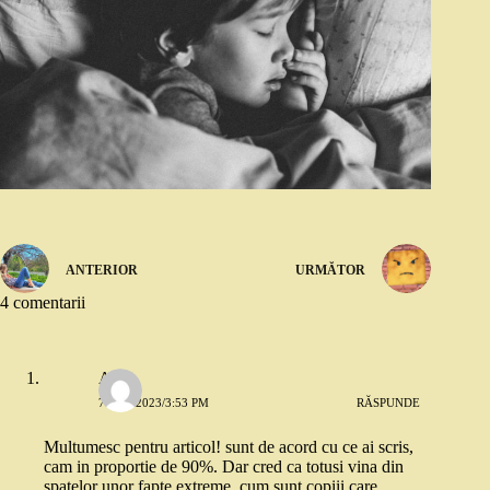
ANTERIOR
URMĂTOR
4 comentarii
Ana
7 MAI 2023/3:53 PM
RĂSPUNDE
Multumesc pentru articol! sunt de acord cu ce ai scris,
cam in proportie de 90%. Dar cred ca totusi vina din
spatelor unor fapte extreme, cum sunt copiii care