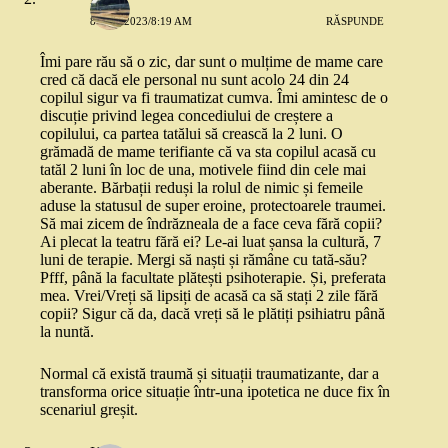
8 MAI 2023/8:19 AM
RĂSPUNDE
Îmi pare rău să o zic, dar sunt o mulțime de mame care
cred că dacă ele personal nu sunt acolo 24 din 24
copilul sigur va fi traumatizat cumva. Îmi amintesc de o
discuție privind legea concediului de creștere a
copilului, ca partea tatălui să crească la 2 luni. O
grămadă de mame terifiante că va sta copilul acasă cu
tatăl 2 luni în loc de una, motivele fiind din cele mai
aberante. Bărbații reduși la rolul de nimic și femeile
aduse la statusul de super eroine, protectoarele traumei.
Să mai zicem de îndrăzneala de a face ceva fără copii?
Ai plecat la teatru fără ei? Le-ai luat șansa la cultură, 7
luni de terapie. Mergi să naști și rămâne cu tată-său?
Pfff, până la facultate plătești psihoterapie. Și, preferata
mea. Vrei/Vreți să lipsiți de acasă ca să stați 2 zile fără
copii? Sigur că da, dacă vreți să le plătiți psihiatru până
la nuntă.
Normal că există traumă și situații traumatizante, dar a
transforma orice situație într-una ipotetica ne duce fix în
scenariul greșit.