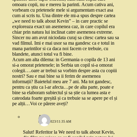
omoara copii, nu e mereu la parinti. Acum cativa ani,
vorbeam cu prietenele mele si argumentam exact asa
cum ai scris tu. Una dintre ele mi-a spus despre cartea
„we need to talk about Kevin” – in care practic se
exploreaza exact un asemenea caz, in care copilul era
chiar prin natura lui inclinat catre asemenea extreme.
Sincer nu am avut niciodata curaj sa citesc cartea sau sa
vad filmul. Imi e mai usor sa ma gandesc ca e totul in
mana parintilor si ca daca noi facem ce trebuie, cu
blandete, atunci totul va fi bine.
Acum am alta dilema: in Germania o copila de 13 ani
si-a omorat prietenele; in Serbia un copil si-a omorat
colegii….oare ar trebui sa vorbim despre asta cu copiii
nostri? Sau e mai bine sa ii ferim de asemenea
informații? Baietelul meu are 7 ani. Ma tot gandesc,
pentru ca știu ca l-ar afecta…pe de alta parte, poate e
bine sa elaboram subiectul și sa știe ca lumea asta e
cateodata foarte greșită și ca trebuie sa se apere pe el și
pe alții…Voi ce părere aveți?
Alex
8 MAI 2023/11:35 AM
Salut! Referitor la We need to talk about Kevin,