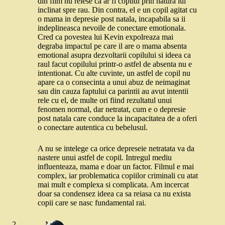
din film nu reiese ca ar fi copilul prin natura lui
inclinat spre rau. Din contra, el e un copil agitat cu
o mama in depresie post natala, incapabila sa ii
indeplineasca nevoile de conectare emotionala.
Cred ca povestea lui Kevin expolreaza mai
degraba impactul pe care il are o mama absenta
emotional asupra dezvoltarii copilului si ideea ca
raul facut copilului printr-o astfel de absenta nu e
intentionat. Cu alte cuvinte, un astfel de copil nu
apare ca o consecinta a unui abuz de neimaginat
sau din cauza faptului ca parintii au avut intentii
rele cu el, de multe ori fiind rezultatul unui
fenomen normal, dar netratat, cum e o depresie
post natala care conduce la incapacitatea de a oferi
o conectare autentica cu bebelusul.
A nu se intelege ca orice depreseie netratata va da
nastere unui astfel de copil. Intregul mediu
influenteaza, mama e doar un factor. Filmul e mai
complex, iar problematica copiilor criminali cu atat
mai mult e complexa si complicata. Am incercat
doar sa condensez ideea ca sa reiasa ca nu exista
copii care se nasc fundamental rai.
Mad