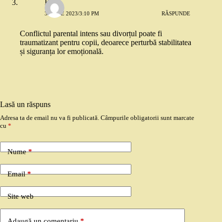
Kidu
3 IUNIE 2023/3:10 PM
RĂSPUNDE
Conflictul parental intens sau divorțul poate fi
traumatizant pentru copii, deoarece perturbă stabilitatea
și siguranța lor emoțională.
Lasă un răspuns
Adresa ta de email nu va fi publicată.
Câmpurile obligatorii sunt marcate
cu
*
Nume
*
Email
*
Site web
Adaugă un comentariu
*