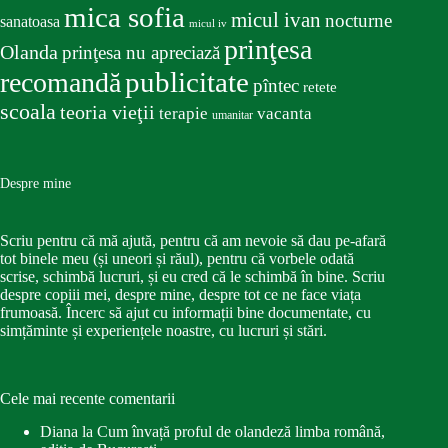
mica sofia
micul ivan
nocturne
sanatoasa
micul iv
prinţesa
Olanda
prinţesa nu apreciază
publicitate
recomandă
pîntec
retete
scoala
teoria vieţii
terapie
vacanta
umanitar
Despre mine
Scriu pentru că mă ajută, pentru că am nevoie să dau pe-afară
tot binele meu (și uneori și răul), pentru că vorbele odată
scrise, schimbă lucruri, și eu cred că le schimbă în bine. Scriu
despre copiii mei, despre mine, despre tot ce ne face viața
frumoasă. Încerc să ajut cu informații bine documentate, cu
simțăminte și experiențele noastre, cu lucruri și stări.
Cele mai recente comentarii
Diana
la
Cum învață proful de olandeză limba română,