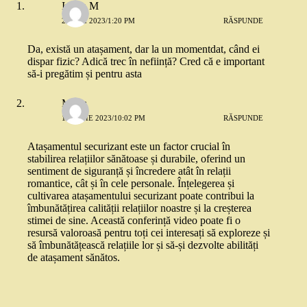
Iulian M
22 MAI 2023/1:20 PM
RĂSPUNDE
Da, există un atașament, dar la un momentdat, când ei
dispar fizic? Adică trec în neființă? Cred că e important
să-i pregătim și pentru asta
Maria
11 IUNIE 2023/10:02 PM
RĂSPUNDE
Atașamentul securizant este un factor crucial în
stabilirea relațiilor sănătoase și durabile, oferind un
sentiment de siguranță și încredere atât în relații
romantice, cât și în cele personale. Înțelegerea și
cultivarea atașamentului securizant poate contribui la
îmbunătățirea calității relațiilor noastre și la creșterea
stimei de sine. Această conferință video poate fi o
resursă valoroasă pentru toți cei interesați să exploreze și
să îmbunătățească relațiile lor și să-și dezvolte abilități
de atașament sănătos.