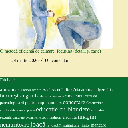
O metodă eficientă de calmare: focusing (detalii și carte)
24 martie 2026
Un comentariu
Etichete
abuz
acasa
amor
Adolescent în România
analyze this
adolescenta
bucureşti-regatul
carte
carti
carti de
ca la școală
cadouri
conectare
carti pentru copii
concurs
parenting
Coronavirus
educatie cu blandete
educatie
cuplu
delicatese
depresie
imagini
fashion
gradinita
sexuala
emigrare
evenimente copii
joacă
nemuritoare
mancare
la joacă în străinătate
limite