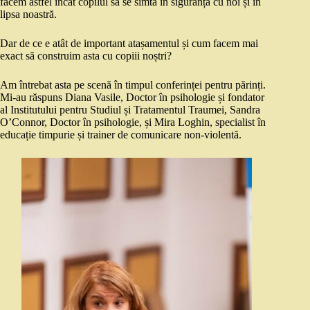
facem astfel încât copilul să se simtă în siguranță cu noi și în
lipsa noastră.
Dar de ce e atât de important atașamentul și cum facem mai
exact să construim asta cu copiii noștri?
Am întrebat asta pe scenă în timpul conferinței pentru părinți.
Mi-au răspuns Diana Vasile, Doctor în psihologie și fondator
al Institutului pentru Studiul și Tratamentul Traumei, Sandra
O’Connor, Doctor în psihologie, și Mira Loghin, specialist în
educație timpurie și trainer de comunicare non-violentă.