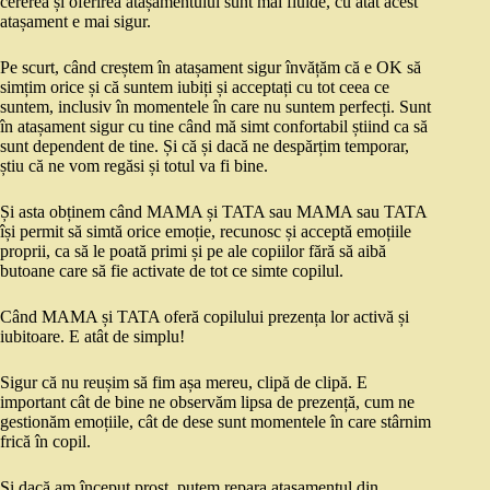
cererea și oferirea atașamentului sunt mai fluide, cu atât acest
atașament e mai sigur.
Pe scurt, când creștem în atașament sigur învățăm că e OK să
simțim orice și că suntem iubiți și acceptați cu tot ceea ce
suntem, inclusiv în momentele în care nu suntem perfecți. Sunt
în atașament sigur cu tine când mă simt confortabil știind ca să
sunt dependent de tine. Și că și dacă ne despărțim temporar,
știu că ne vom regăsi și totul va fi bine.
Și asta obținem când MAMA și TATA sau MAMA sau TATA
își permit să simtă orice emoție, recunosc și acceptă emoțiile
proprii, ca să le poată primi și pe ale copiilor fără să aibă
butoane care să fie activate de tot ce simte copilul.
Când MAMA și TATA oferă copilului prezența lor activă și
iubitoare. E atât de simplu!
Sigur că nu reușim să fim așa mereu, clipă de clipă. E
important cât de bine ne observăm lipsa de prezență, cum ne
gestionăm emoțiile, cât de dese sunt momentele în care stârnim
frică în copil.
Și dacă am început prost, putem repara atașamentul din