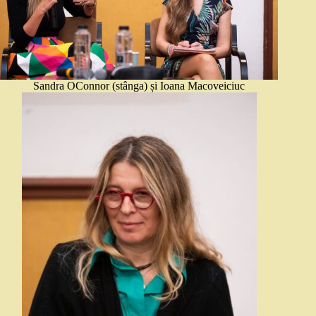
Sandra OConnor (stânga) și Ioana Macoveiciuc