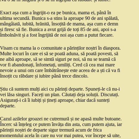
Exact așa cum a îngrijit-o ea pe bunica, mama ei, până în
ultima secundă. Bunica s-a stins la aproape 90 de ani spălată,
mângâiată, iubită, hrănită, însoțită de mama, așa cum e demn
și firesc să fie. Bunica a avut grijă de toți 85 de ani, apoi s-a
îmbolnăvit și a fost îngrijită de noi așa cum a putut fiecare.
Visam cu mama la o comunitate a părinților noștri în diaspora.
Multe locuri în care ei să se poată aduna, să poată povesti, să
ne aibă aproape, să se simtă siguri pe noi, să nu se teamă că
vor fi abandonați, înfometați, umiliți. Cred că cea mai mare
nevoie a unui om care îmbătrânește este aceea de a ști că va fi
însoțit cu răbdare și iubire până trece dincolo.
Știu că suntem mulți aici cu părinți departe. Spuneți-le că nu-i
vei lăsa singuri. Faceți un plan. Căutați deja soluții. Discutați.
Asigurați-i că îi iubiți și țineți aproape, chiar dacă sunteți
departe.
Cazul azilelor groazei ne cutremură și ne apasă multe butoane.
Încerc să înțeleg ce putem învăța din asta, cum putem ajuta, iar
părinții noștri de departe sigur tremură acum de frica
momentului acela în care nu vor mai putea, vor începe să uite,