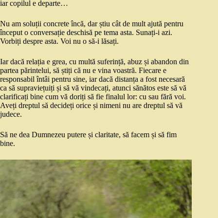
iar copilul e departe…
Nu am soluții concrete încă, dar știu cât de mult ajută pentru
început o conversație deschisă pe tema asta. Sunați-i azi.
Vorbiți despre asta. Voi nu o să-i lăsați.
Iar dacă relația e grea, cu multă suferință, abuz și abandon din
partea părintelui, să știți că nu e vina voastră. Fiecare e
responsabil întâi pentru sine, iar dacă distanța a fost necesară
ca să supraviețuiți și să vă vindecați, atunci sănătos este să vă
clarificați bine cum vă doriți să fie finalul lor: cu sau fără voi.
Aveți dreptul să decideți orice și nimeni nu are dreptul să vă
judece.
Să ne dea Dumnezeu putere și claritate, să facem și să fim
bine.