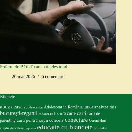
Șoferul de BOLT care a înțeles totul
26 mai 2026
6 comentarii
Etichete
abuz
acasa
amor
Adolescent în România
analyze this
adolescenta
bucureşti-regatul
carte
carti
carti de
ca la școală
cadouri
conectare
carti pentru copii
concurs
parenting
Coronavirus
educatie cu blandete
educatie
cuplu
delicatese
depresie