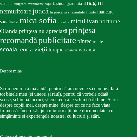
imagini
fashion
gradinita
sexuala
emigrare
evenimente copii
joacă
nemuritoare
mancare
la joacă în străinătate
limite
mica sofia
micul ivan
nocturne
sanatoasa
micul iv
prinţesa
Olanda
prinţesa nu apreciază
publicitate
recomandă
pîntec
retete
scoala
teoria vieţii
terapie
vacanta
umanitar
Despre mine
Scriu pentru că mă ajută, pentru că am nevoie să dau pe-afară
tot binele meu (și uneori și răul), pentru că vorbele odată
scrise, schimbă lucruri, și eu cred că le schimbă în bine. Scriu
despre copiii mei, despre mine, despre tot ce ne face viața
frumoasă. Încerc să ajut cu informații bine documentate, cu
simțăminte și experiențele noastre, cu lucruri și stări.
Cele mai recente comentarii