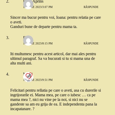
Rosu Aprins
11 IULIE 2023/3:07 PM
RĂSPUNDE
Sincer ma bucur pentru voi, Ioana: pentru relatia pe care
o aveti.
Ganduri bune de departe pentru mama ta.
Eliza
11 IULIE 2023/8:15 PM
RĂSPUNDE
Iti multumesc pentru acest articol, dar mai ales pentru
ultimul paragraf. Sa va bucurati si tu si mama una de
alta multi ani.
Mihai
11 IULIE 2023/9:51 PM
RĂSPUNDE
Felicitari pentru rellatia pe care o aveti, asa cu durerile si
ingrijorarile ei. Mama mea, pe care o iubesc … ca pe
mama mea ?, nici nu vine pe la noi, si nici nu se
gandeste sa am eu grija de ea. E independenta pana la
incapatanare. ?