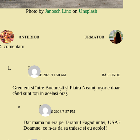
Photo by
Janosch Lino
on
Unsplash
ANTERIOR
URMĂTOR
5 comentarii
Lia
11 IULIE 2023/11:50 AM
RĂSPUNDE
Greu era si între București și Piatra Neamț, ușor e doar
când sunt toți in același oraș
Nico
11 IULIE 2023/7:57 PM
Dar mama nu era pe Taramul Fagaduintei, USA?
Doamne, ce n-as da sa traiesc si eu acolo!!