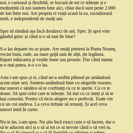
noi, e curioasă și flexibilă, se bucură de tot ce trăiește și e
mulțumită că noi suntem bine aici, chiar dacă sunt peste 2.000
de km între noi. Are propria ei viață acasă la ea, socializează
mult, e independentă de mulți ani.
Sper să rămână așa încă douăzeci de ani. Sper. Și apoi vine
gândul greu: și când n-o să mai fie bine?
S-o las departe nu se poate. Are mulți prieteni la Piatra Neamț,
vecini buni, rude, au mare grijă unii de alții, țin legătura,
împart mâncarea și veștile bune sau proaste. Dar când mama
n-o mai putea, n-o s-o las.
Asta i-am spus și ei, când ne-a umflat plânsul pe amândouă
acum niște seri. Suntem amândouă bine cu alegerile noastre,
dar uneori e sănătos să te confrunți cu ce te sperie. Cu ce te
doare. Să spui celui care te iubește. Să stai cu ce simți și să te
lași consolat. Pentru că nicio alegere nu e perfectă. Toate vin
cu un cui undeva. La ceva trebuie să renunți. Și acel ceva
uneori intră în carne.
Nu te las, i-am spus. Nu știu încă exact cum o să facem, dar o
să te aducem aici și o să ai tot ce ai nevoie când o să vrei tu.
Nu o să fii singură și o să fii îngrijită cu răbdare și iubire.