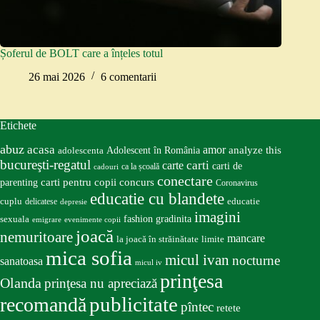
Șoferul de BOLT care a înțeles totul
26 mai 2026
6 comentarii
Etichete
abuz
acasa
amor
Adolescent în România
analyze this
adolescenta
bucureşti-regatul
carte
carti
carti de
ca la școală
cadouri
conectare
carti pentru copii
concurs
parenting
Coronavirus
educatie cu blandete
educatie
cuplu
delicatese
depresie
imagini
fashion
gradinita
sexuala
emigrare
evenimente copii
joacă
nemuritoare
mancare
la joacă în străinătate
limite
mica sofia
micul ivan
nocturne
sanatoasa
micul iv
prinţesa
Olanda
prinţesa nu apreciază
publicitate
recomandă
pîntec
retete