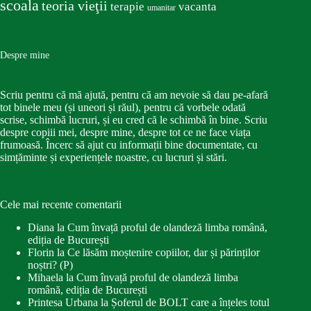
scoala
teoria vieţii
terapie
vacanta
umanitar
Despre mine
Scriu pentru că mă ajută, pentru că am nevoie să dau pe-afară
tot binele meu (și uneori și răul), pentru că vorbele odată
scrise, schimbă lucruri, și eu cred că le schimbă în bine. Scriu
despre copiii mei, despre mine, despre tot ce ne face viața
frumoasă. Încerc să ajut cu informații bine documentate, cu
simțăminte și experiențele noastre, cu lucruri și stări.
Cele mai recente comentarii
Diana
la
Cum învață proful de olandeză limba română,
ediția de București
Florin
la
Ce lăsăm moștenire copiilor, dar și părinților
noștri? (P)
Mihaela
la
Cum învață proful de olandeză limba
română, ediția de București
Printesa Urbana
la
Șoferul de BOLT care a înțeles totul