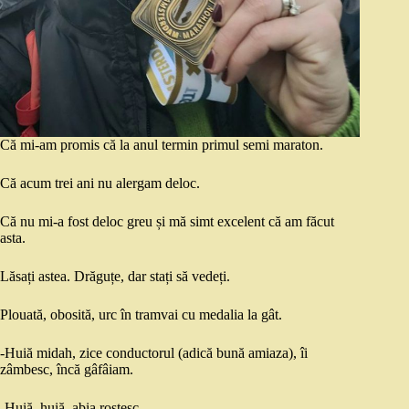
Că mi-am promis că la anul termin
primul semi maraton.
Că acum trei ani nu alergam deloc.
Că nu mi-a fost deloc greu și mă simt excelent că am făcut
asta.
Lăsați astea. Drăguțe, dar stați să vedeți.
Plouată, obosită, urc în tramvai cu medalia la gât.
-Huiă midah, zice conductorul (adică bună amiaza), îi
zâmbesc, încă gâfâiam.
-Huiă, huiă, abia rostesc.