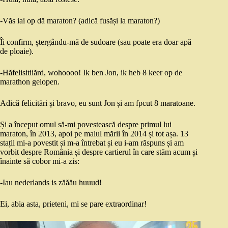
-Văs iai op dă maraton? (adică fusăși la maraton?)
Îi confirm, ștergându-mă de sudoare (sau poate era doar apă
de ploaie).
-Hăfelisitiiărd, wohoooo! Ik ben Jon, ik heb 8 keer op de
marathon gelopen.
Adică felicitări și bravo, eu sunt Jon și am fpcut 8 maratoane.
Și a început omul să-mi povestească despre primul lui
maraton, în 2013, apoi pe malul mării în 2014 și tot așa. 13
stații mi-a povestit și m-a întrebat și eu i-am răspuns și am
vorbit despre România și despre cartierul în care stăm acum și
înainte să cobor mi-a zis:
-Iau nederlands is zăăău huuud!
Ei, abia asta, prieteni, mi se pare extraordinar!