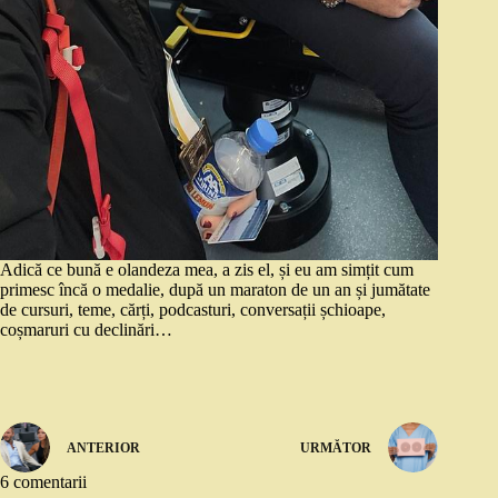
Adică ce bună e olandeza mea, a zis el, și eu am simțit cum
primesc încă o medalie, după un maraton de un an și jumătate
de cursuri, teme, cărți, podcasturi, conversații șchioape,
coșmaruri cu declinări…
ANTERIOR
URMĂTOR
6 comentarii