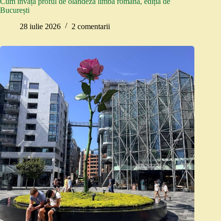
Cum învață proful de olandeză limba română, ediția de
București
28 iulie 2026
2 comentarii