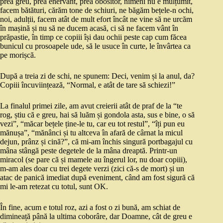
prea greu, prea enervant, prea obositor, nimeni nu e mulțumit,
facem bătături, cărăm tone de schiuri, ne băgăm bețele-n ochi,
noi, adulții, facem atât de mult efort încât ne vine să ne urcăm
în mașină și nu să ne ducem acasă, ci să ne facem vânt în
prăpastie, în timp ce copiii își dau ochii peste cap cum făcea
bunicul cu prosoapele ude, să le usuce în curte, le învârtea ca
pe morișcă.
După a treia zi de schi, ne spunem: Deci, venim și la anul, da?
Copiii încuviințează, “Normal, e atât de tare să schiezi!”
La finalul primei zile, am avut creierii atât de praf de la “te
rog, știu că e greu, hai să luăm și gondola asta, sus e bine, o să
vezi”, “măcar bețele ține-le tu, car eu tot restul”, “îți pun eu
mănușa”, “mănânci și tu altceva în afară de cârnat la micul
dejun, prânz și cină?”, că mi-am închis singură portbagajul cu
mâna stângă peste degetele de la mâna dreaptă. Printr-un
miracol (se pare că și mamele au îngerul lor, nu doar copiii),
m-am ales doar cu trei degete verzi (zici că-s de mort) și un
atac de panică imediat după eveniment, când am fost sigură că
mi le-am retezat cu totul, sunt OK.
În fine, acum e totul roz, azi a fost o zi bună, am schiat de
dimineață până la ultima coborâre, dar Doamne, cât de greu e