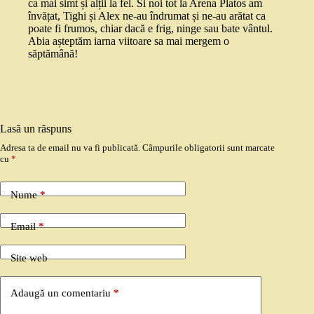
ca mai simt și alții la fel. Si noi tot la Arena Platos am
învățat, Tighi și Alex ne-au îndrumat și ne-au arătat ca
poate fi frumos, chiar dacă e frig, ninge sau bate vântul.
Abia așteptăm iarna viitoare sa mai mergem o
săptămână!
Lasă un răspuns
Adresa ta de email nu va fi publicată.
Câmpurile obligatorii sunt marcate
cu
*
Nume
*
Email
*
Site web
Adaugă un comentariu
*