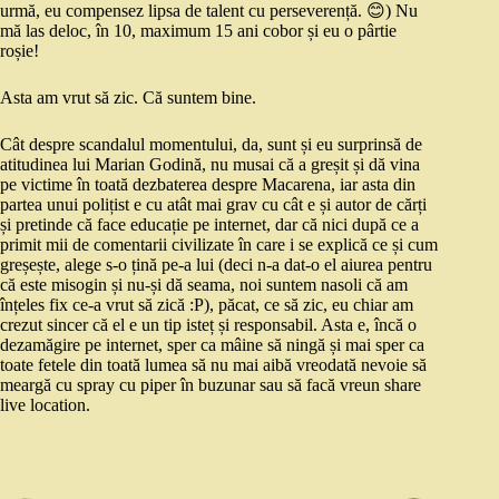
urmă, eu compensez lipsa de talent cu perseverență. 😊) Nu
mă las deloc, în 10, maximum 15 ani cobor și eu o pârtie
roșie!
Asta am vrut să zic. Că suntem bine.
Cât despre scandalul momentului, da, sunt și eu surprinsă de
atitudinea lui Marian Godină, nu musai că a greșit și dă vina
pe victime în toată dezbaterea despre Macarena, iar asta din
partea unui polițist e cu atât mai grav cu cât e și autor de cărți
și pretinde că face educație pe internet, dar că nici după ce a
primit mii de comentarii civilizate în care i se explică ce și cum
greșește, alege s-o țină pe-a lui (deci n-a dat-o el aiurea pentru
că este misogin și nu-și dă seama, noi suntem nasoli că am
înțeles fix ce-a vrut să zică :P), păcat, ce să zic, eu chiar am
crezut sincer că el e un tip isteț și responsabil. Asta e, încă o
dezamăgire pe internet, sper ca mâine să ningă și mai sper ca
toate fetele din toată lumea să nu mai aibă vreodată nevoie să
meargă cu spray cu piper în buzunar sau să facă vreun share
live location.