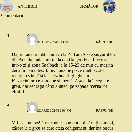
ANTERIOR
URMĂTOR
2 comentarii
Alina
20 FEBRUARIE 2024/8:13 PM
RĂSPUNDE
Da, mi-am amintit acum ca la Zell am See e singurul loc
din Austria unde am stat la cozi la gondole. Încercați
într-o zi și zona Saalbach, e la 15-20 de min cu mașina
dacă îmi amintesc bine, nouă ne place mult, acolo
mergem sâmbătă la snowboard. Și ghețarul
Kitzsteinhorn e aproape și merită. Așa e, la început e
greu, dar senzația când aluneci pe zăpadă merită tot
efortul.
Maria
20 FEBRUARIE 2024/11:06 PM
RĂSPUNDE
Vai, cat am ras! Credeam ca suntem noi părinți comozi,
cărora le e greu sa care atata echipament, dar ma bucur