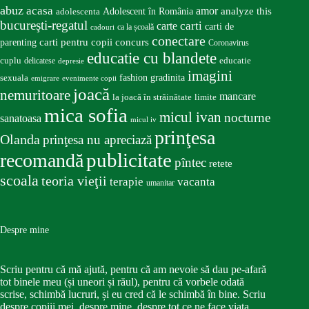
abuz
acasa
amor
Adolescent în România
analyze this
adolescenta
bucureşti-regatul
carte
carti
carti de
ca la școală
cadouri
conectare
carti pentru copii
concurs
parenting
Coronavirus
educatie cu blandete
educatie
cuplu
delicatese
depresie
imagini
fashion
gradinita
sexuala
emigrare
evenimente copii
joacă
nemuritoare
mancare
la joacă în străinătate
limite
mica sofia
micul ivan
nocturne
sanatoasa
micul iv
prinţesa
Olanda
prinţesa nu apreciază
publicitate
recomandă
pîntec
retete
scoala
teoria vieţii
terapie
vacanta
umanitar
Despre mine
Scriu pentru că mă ajută, pentru că am nevoie să dau pe-afară
tot binele meu (și uneori și răul), pentru că vorbele odată
scrise, schimbă lucruri, și eu cred că le schimbă în bine. Scriu
despre copiii mei, despre mine, despre tot ce ne face viața