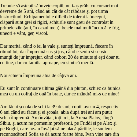
Trebuie să aștepți să învețe copiii, nu i-aș grăbi cu cursuri mai
devreme de 5 ani, când au cât de cât răbdare și pot urma
instrucțiuni. Echipamentul e dificil de tolerat la început,
clăparii sunt grei și rigizi, schiurile sunt greu de controlat în
primele zile (ani, în cazul meu), bețele mai mult încurcă, e frig,
uneori e vânt, ger, viscol.
Dar merită, când o iei la vale și sunteți împreună, fiecare în
ritmul lui, dar împreună sus și jos, când e senin și se văd
munții de jur împrejur, când cobori 20 de minute și ești doar tu
cu tine, dar cu familia aproape, eu simt că merită.
Noi schiem împreună abia de câțiva ani.
Eu sunt în continuare ultima găină din pluton, schiez ca bunica
mea cu un cofraj de ouă în brațe, dar ce mândră mi-s de mine!
Am făcut școala de schi la 39 de ani, copiii aveau 4, respectiv
6 ani când au făcut și ei școala, abia după trei ani am putut
schia împreună. Am învățat, toți trei, la Arena Platoș, lângă
Sibiu, și acum ne pomenim profesorii, pe Friddi și pe Alex și
pe Boghi, care ne-au învățat să ne placă pârtiile, le suntem
recunoscători! Sofia se dă acum foarte bine, Ivan vine tare din