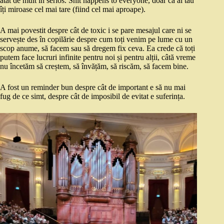
atât de mult în serios. Shit happens to everyone, doar că al tău
îți miroase cel mai tare (fiind cel mai aproape).
A mai povestit despre cât de toxic i se pare mesajul care ni se
servește des în copilărie despre cum toți venim pe lume cu un
scop anume, să facem sau să dregem fix ceva. Ea crede că toți
putem face lucruri infinite pentru noi și pentru alții, câtă vreme
nu încetăm să creștem, să învățăm, să riscăm, să facem bine.
A fost un reminder bun despre cât de important e să nu mai
fug de ce simt, despre cât de imposibil de evitat e suferința.