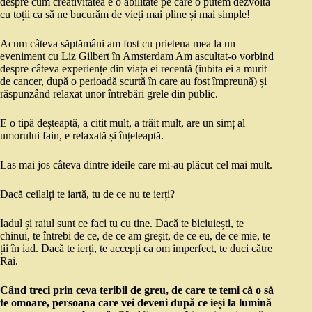
despre cum creativitatea e o abilitate pe care o putem dezvolta
cu toții ca să ne bucurăm de vieți mai pline și mai simple!
Acum câteva săptămâni am fost cu prietena mea la un
eveniment cu Liz Gilbert în Amsterdam Am ascultat-o vorbind
despre câteva experiențe din viața ei recentă (iubita ei a murit
de cancer, după o perioadă scurtă în care au fost împreună) și
răspunzând relaxat unor întrebări grele din public.
E o tipă deșteaptă, a citit mult, a trăit mult, are un simț al
umorului fain, e relaxată și înțeleaptă.
Las mai jos câteva dintre ideile care mi-au plăcut cel mai mult.
Dacă ceilalți te iartă, tu de ce nu te ierți?
Iadul și raiul sunt ce faci tu cu tine. Dacă te biciuiești, te
chinui, te întrebi de ce, de ce am greșit, de ce eu, de ce mie, te
ții în iad. Dacă te ierți, te accepți ca om imperfect, te duci către
Rai.
Când treci prin ceva teribil de greu, de care te temi că o să
te omoare, persoana care vei deveni după ce ieși la lumină