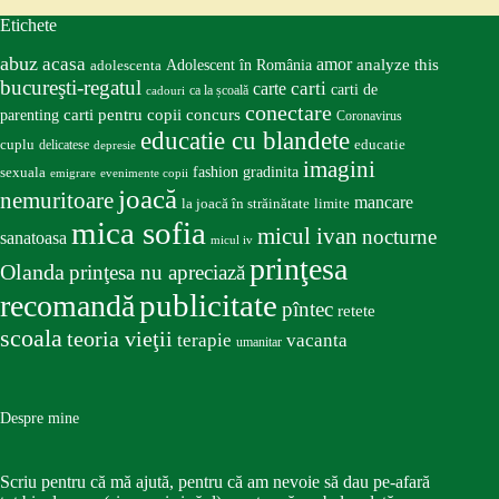
Etichete
abuz
acasa
amor
Adolescent în România
analyze this
adolescenta
bucureşti-regatul
carte
carti
carti de
ca la școală
cadouri
conectare
carti pentru copii
concurs
parenting
Coronavirus
educatie cu blandete
educatie
cuplu
delicatese
depresie
imagini
fashion
gradinita
sexuala
emigrare
evenimente copii
joacă
nemuritoare
mancare
la joacă în străinătate
limite
mica sofia
micul ivan
nocturne
sanatoasa
micul iv
prinţesa
Olanda
prinţesa nu apreciază
publicitate
recomandă
pîntec
retete
scoala
teoria vieţii
terapie
vacanta
umanitar
Despre mine
Scriu pentru că mă ajută, pentru că am nevoie să dau pe-afară