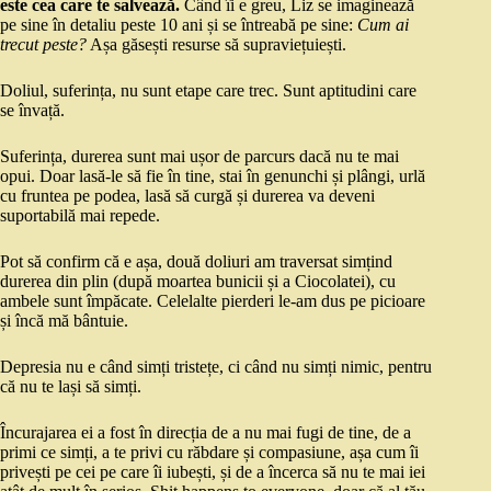
este cea care te salvează.
Când îi e greu, Liz se imaginează
pe sine în detaliu peste 10 ani și se întreabă pe sine:
Cum ai
trecut peste?
Așa găsești resurse să supraviețuiești.
Doliul, suferința, nu sunt etape care trec. Sunt aptitudini care
se învață.
Suferința, durerea sunt mai ușor de parcurs dacă nu te mai
opui. Doar lasă-le să fie în tine, stai în genunchi și plângi, urlă
cu fruntea pe podea, lasă să curgă și durerea va deveni
suportabilă mai repede.
Pot să confirm că e așa, două doliuri am traversat simțind
durerea din plin (după moartea bunicii și a Ciocolatei), cu
ambele sunt împăcate. Celelalte pierderi le-am dus pe picioare
și încă mă bântuie.
Depresia nu e când simți tristețe, ci când nu simți nimic, pentru
că nu te lași să simți.
Încurajarea ei a fost în direcția de a nu mai fugi de tine, de a
primi ce simți, a te privi cu răbdare și compasiune, așa cum îi
privești pe cei pe care îi iubești, și de a încerca să nu te mai iei