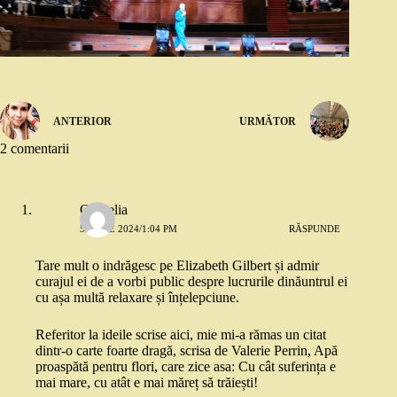
ANTERIOR
URMĂTOR
2 comentarii
Cornelia
5 IUNIE 2024/1:04 PM
RĂSPUNDE
Tare mult o indrăgesc pe Elizabeth Gilbert și admir
curajul ei de a vorbi public despre lucrurile dinăuntrul ei
cu așa multă relaxare și înțelepciune.
Referitor la ideile scrise aici, mie mi-a rămas un citat
dintr-o carte foarte dragă, scrisa de Valerie Perrin, Apă
proaspătă pentru flori, care zice asa: Cu cât suferința e
mai mare, cu atât e mai măreț să trăiești!