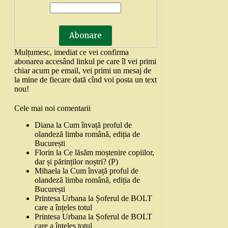
Mulțumesc, imediat ce vei confirma
abonarea accesând linkul pe care îl vei primi
chiar acum pe email, vei primi un mesaj de
la mine de fiecare dată cînd voi posta un text
nou!
Cele mai noi comentarii
Diana
la
Cum învață proful de
olandeză limba română, ediția de
București
Florin
la
Ce lăsăm moștenire copiilor,
dar și părinților noștri? (P)
Mihaela
la
Cum învață proful de
olandeză limba română, ediția de
București
Printesa Urbana
la
Șoferul de BOLT
care a înțeles totul
Printesa Urbana
la
Șoferul de BOLT
care a înțeles totul