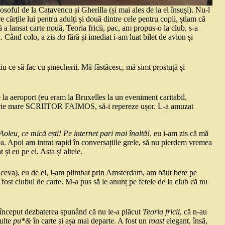
ilosoful de la Cațavencu și Gherilla (și mai ales de la el însuși). Nu-l
 cărțile lui pentru adulți și două dintre cele pentru copii, știam că
 a lansat carte nouă, Teoria fricii, pac, am propus-o la club, s-a
i. Când colo, a zis
da
fără și imediat i-am luat bilet de avion și
iu ce să fac cu șmecherii. Mă fâstâcesc, mă simt prostuță și
e la aeroport (eu eram la Bruxelles la un eveniment caritabil,
ă scrie mare SCRIITOR FAIMOS, să-i repereze ușor. L-a amuzat
Aoleu, ce mică ești! Pe internet pari mai înaltă!
, eu i-am zis că mă
ea. Apoi am intrat rapid în conversațiile grele, să nu pierdem vremea
și eu pe el. Asta și altele.
șa ceva), eu de el, l-am plimbat prin Amsterdam, am băut bere pe
 fost clubul de carte. M-a pus să le anunț pe fetele de la club că nu
au început dezbaterea spunând că nu le-a plăcut
Teoria fricii
, că n-au
multe
pu*&
în carte și așa mai departe. A fost un
roast
elegant, însă,