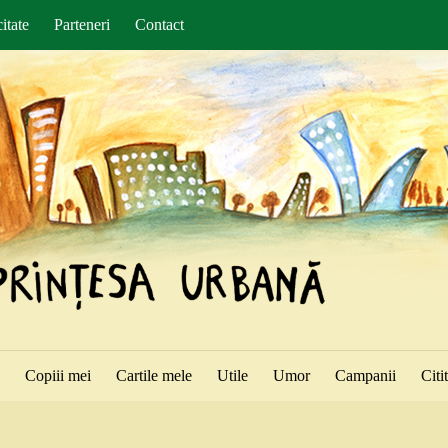
itate
Parteneri
Contact
ă
Copiii mei
Cartile mele
Utile
Umor
Campanii
Citi