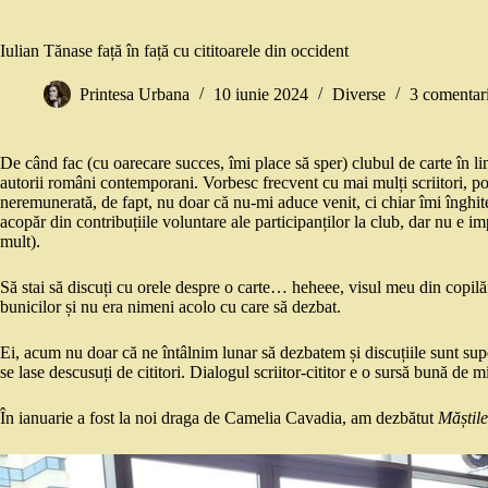
Iulian Tănase față în față cu cititoarele din occident
Printesa Urbana
10 iunie 2024
Diverse
3 comentari
De când fac (cu oarecare succes, îmi place să sper) clubul de carte în l
autorii români contemporani. Vorbesc frecvent cu mai mulți scriitori, po
neremunerată, de fapt, nu doar că nu-mi aduce venit, ci chiar îmi înghit
acopăr din contribuțiile voluntare ale participanților la club, dar nu e i
mult).
Să stai să discuți cu orele despre o carte… heheee, visul meu din copilă
bunicilor și nu era nimeni acolo cu care să dezbat.
Ei, acum nu doar că ne întâlnim lunar să dezbatem și discuțiile sunt super
se lase descusuți de cititori. Dialogul scriitor-cititor e o sursă bună de m
În ianuarie a fost la noi draga de Camelia Cavadia, am dezbătut
Măștile 