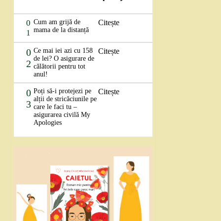
0
Cum am grijă de
Citește
mama de la distanță
1
0
Ce mai iei azi cu 158
Citește
de lei? O asigurare de
2
călătorii pentru tot
anul!
0
Poți să-i protejezi pe
Citește
alții de stricăciunile pe
3
care le faci tu –
asigurarea civilă My
Apologies