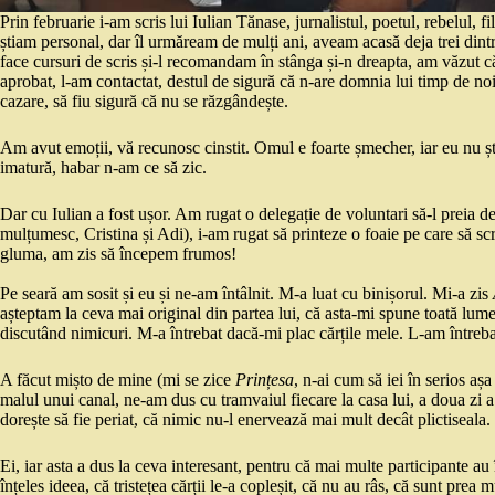
Prin februarie i-am scris lui Iulian Tănase, jurnalistul, poetul, rebelul, f
știam personal, dar îl urmăream de mulți ani, aveam acasă deja trei dintre
face cursuri de scris și-l recomandam în stânga și-n dreapta, am văzut că
aprobat, l-am contactat, destul de sigură că n-are domnia lui timp de no
cazare, să fiu sigură că nu se răzgândește.
Am avut emoții, vă recunosc cinstit. Omul e foarte șmecher, iar eu nu șt
imatură, habar n-am ce să zic.
Dar cu Iulian a fost ușor. Am rugat o delegație de voluntari să-l preia d
mulțumesc, Cristina și Adi), i-am rugat să printeze o foaie pe care s
gluma, am zis să începem frumos!
Pe seară am sosit și eu și ne-am întâlnit. M-a luat cu binișorul. Mi-a zis
așteptam la ceva mai original din partea lui, că asta-mi spune toată lum
discutând nimicuri. M-a întrebat dacă-mi plac cărțile mele. L-am întrebat 
A făcut mișto de mine (mi se zice
Prințesa
, n-ai cum să iei în serios a
malul unui canal, ne-am dus cu tramvaiul fiecare la casa lui, a doua zi a
dorește să fie periat, că nimic nu-l enervează mai mult decât plictiseala.
Ei, iar asta a dus la ceva interesant, pentru că mai multe participante 
înțeles ideea, că tristețea cărții le-a copleșit, că nu au râs, că sunt prea 