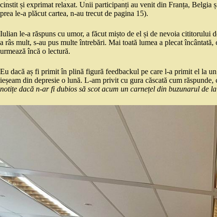
cinstit și exprimat relaxat. Unii participanți au venit din Franța, Belgia 
prea le-a plăcut cartea, n-au trecut de pagina 15).
Iulian le-a răspuns cu umor, a făcut mișto de el și de nevoia cititorului d
a râs mult, s-au pus multe întrebări. Mai toată lumea a plecat încântată,
urmează încă o lectură.
Eu dacă aș fi primit în plină figură feedbackul pe care l-a primit el la un
ieșeam din depresie o lună. L-am privit cu gura căscată cum răspunde, c
notițe dacă n-ar fi dubios să scot acum un carnețel din buzunarul de la