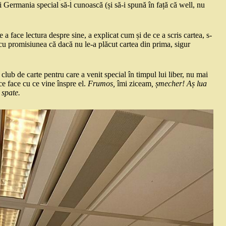
și Germania special să-l cunoască (și să-i spună în față că well, nu
e a face lectura despre sine, a explicat cum și de ce a scris cartea, s-
 cu promisiunea că dacă nu le-a plăcut cartea din prima, sigur
 club de carte pentru care a venit special în timpul lui liber, nu mai
e face cu ce vine înspre el.
Frumos,
îmi ziceam
, șmecher!
Aș lua
 spate.