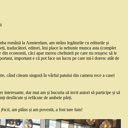
i
imba română la Amsterdam, am strâns legăturile cu editurile și
eți, traducători, editori, îmi place la nebunie munca asta (complet
e din economii, căci apar mereu cheltuieli pe care nu reușesc să le
mportant, important e că pot face un lucru pe care mi-l doresc atât de
rie, când citeam singură în vârful patului din camera rece a casei
 interesante, dar mai am și bucuria să invit autori să participe și să
inți desfăcute și refăcute de ambele părți.
fricii
, am plâns și am povestit, a fost tare fain!