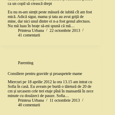
ca un copil să crească drept
Eu nu m-am simțit peste măsură de iubită cît am fost
mică. Adică sigur, mama și tata au avut grijă de
mine, dar nici unul dintre ei n-a fost genul afectuos.
Nu mă luau în brațe să-mi spună că mă…
Printesa Urbana
22 octombrie 2013
41 comentarii
Parenting
Consiliere pentru gravide și proaspetele mame
Miercuri pe 18 aprilie 2012 la ora 13.15 am intrat cu
Sofia în casă. Eu aveam pe burtă o tăietură de 20 de
cm și urcasem cele trei etaje pînă în mansardă în zece
minute cu douăzeci de pauze. Sofia…
Printesa Urbana
11 octombrie 2013
40 comentarii