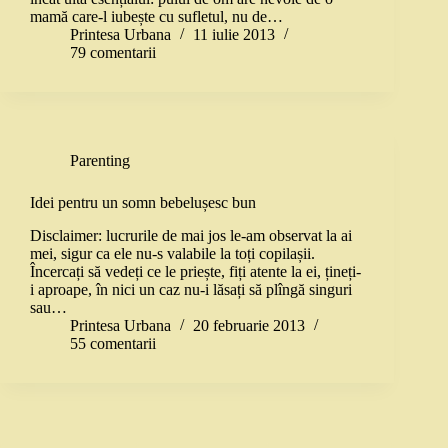
mamă care-l iubește cu sufletul, nu de…
Printesa Urbana
11 iulie 2013
79 comentarii
Parenting
Idei pentru un somn bebelușesc bun
Disclaimer: lucrurile de mai jos le-am observat la ai
mei, sigur ca ele nu-s valabile la toți copilașii.
Încercați să vedeți ce le priește, fiți atente la ei, țineți-
i aproape, în nici un caz nu-i lăsați să plîngă singuri
sau…
Printesa Urbana
20 februarie 2013
55 comentarii