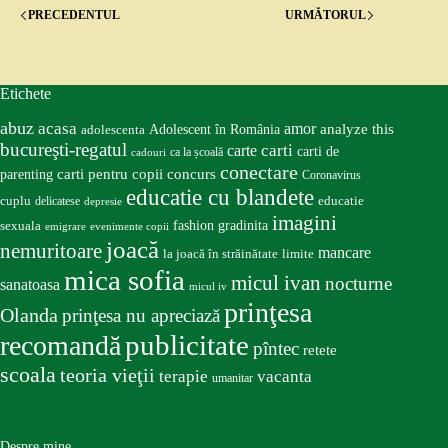
PRECEDENTUL
URMĂTORUL
Etichete
abuz
acasa
amor
Adolescent în România
analyze this
adolescenta
bucureşti-regatul
carte
carti
carti de
ca la școală
cadouri
conectare
carti pentru copii
concurs
parenting
Coronavirus
educatie cu blandete
educatie
cuplu
delicatese
depresie
imagini
fashion
gradinita
sexuala
emigrare
evenimente copii
joacă
nemuritoare
mancare
la joacă în străinătate
limite
mica sofia
micul ivan
nocturne
sanatoasa
micul iv
prinţesa
Olanda
prinţesa nu apreciază
publicitate
recomandă
pîntec
retete
scoala
teoria vieţii
terapie
vacanta
umanitar
Despre mine