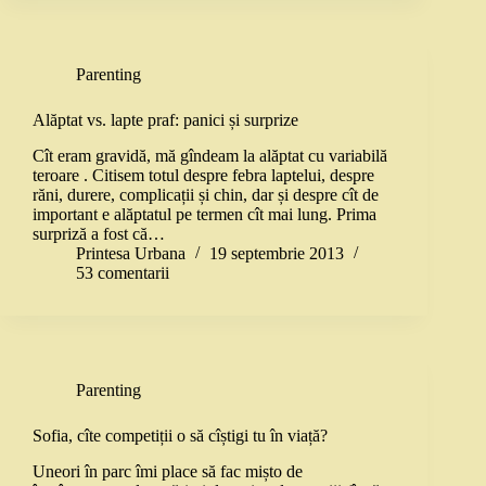
Parenting
Alăptat vs. lapte praf: panici și surprize
Cît eram gravidă, mă gîndeam la alăptat cu variabilă
teroare . Citisem totul despre febra laptelui, despre
răni, durere, complicații și chin, dar și despre cît de
important e alăptatul pe termen cît mai lung. Prima
surpriză a fost că…
Printesa Urbana
19 septembrie 2013
53 comentarii
Parenting
Sofia, cîte competiții o să cîștigi tu în viață?
Uneori în parc îmi place să fac mișto de