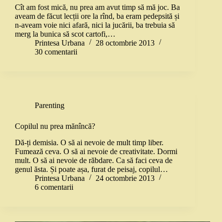
Cît am fost mică, nu prea am avut timp să mă joc. Ba
aveam de făcut lecții ore la rînd, ba eram pedepsită și
n-aveam voie nici afară, nici la jucării, ba trebuia să
merg la bunica să scot cartofi,…
Printesa Urbana
28 octombrie 2013
30 comentarii
Parenting
Copilul nu prea mănîncă?
Dă-ți demisia. O să ai nevoie de mult timp liber.
Fumează ceva. O să ai nevoie de creativitate. Dormi
mult. O să ai nevoie de răbdare. Ca să faci ceva de
genul ăsta. Și poate așa, furat de peisaj, copilul…
Printesa Urbana
24 octombrie 2013
6 comentarii