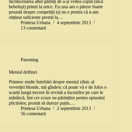
încrîncenarea altor părinți de a-și vedea copiii (încă
bebeluși) primii la orice. Eu una am o părere foarte
proastă despre competiții (și nu e pentru că n-am
obținut suficiente premii la…
Printesa Urbana
4 septembrie 2013
13 comentarii
Parenting
Meniul delfinei
Primesc multe întrebări despre meniul zilnic al
veveriței blonde, mă gîndesc că poate vă e de folos o
scurtă lungă trecere în revistă a lucrurilor pe care le
mănîncă, îmi cer scuze ne-părinților pentru episodul
plictisitor, promit să dureze puțin.…
Printesa Urbana
2 septembrie 2013
56 comentarii