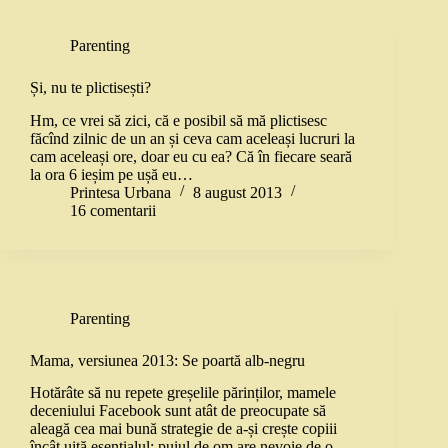
Parenting
Și, nu te plictisești?
Hm, ce vrei să zici, că e posibil să mă plictisesc
făcînd zilnic de un an și ceva cam aceleași lucruri la
cam aceleași ore, doar eu cu ea? Că în fiecare seară
la ora 6 ieșim pe ușă eu…
Printesa Urbana
8 august 2013
16 comentarii
Parenting
Mama, versiunea 2013: Se poartă alb-negru
Hotărâte să nu repete greșelile părinților, mamele
deceniului Facebook sunt atât de preocupate să
aleagă cea mai bună strategie de a-și crește copiii
încât uită esențialul: puiul de om are nevoie de o