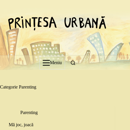
Sari
la
conținut
Meniu
Categorie
Parenting
Parenting
Mă joc, joacă