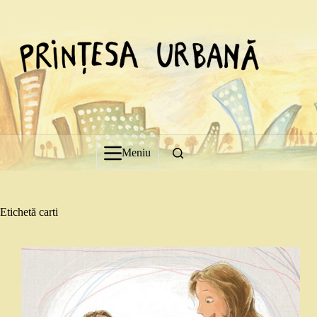
Sari
la
conținut
Meniu
Etichetă
carti