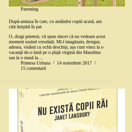
Parenting
După-amiaza în care, cu amândoi copiii acasă, am
citit liniștită în pat
O, dragi prieteni, vă spun sincer că nu vedeam acest
moment sosind vreodată. Mi-l imaginam, desigur,
adesea, visând cu ochii deschiși, așa cum visez la o
vacanță de-o lună pe o plajă virgină din Mauritius
sau la o masă la…
Printesa Urbana
14 noiembrie 2017
15 comentarii