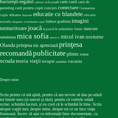
bucureşti-regatul
carte
carti
carti de
ca la școală
cadouri
conectare
carti pentru copii
concurs
parenting
Coronavirus
educatie cu blandete
educatie
cuplu
delicatese
depresie
imagini
fashion
gradinita
sexuala
emigrare
evenimente copii
joacă
nemuritoare
mancare
la joacă în străinătate
limite
mica sofia
micul ivan
nocturne
sanatoasa
micul iv
prinţesa
Olanda
prinţesa nu apreciază
publicitate
recomandă
pîntec
retete
scoala
teoria vieţii
terapie
vacanta
umanitar
Despre mine
Scriu pentru că mă ajută, pentru că am nevoie să dau pe-afară
tot binele meu (și uneori și răul), pentru că vorbele odată
scrise, schimbă lucruri, și eu cred că le schimbă în bine. Scriu
despre copiii mei, despre mine, despre tot ce ne face viața
frumoasă. Încerc să ajut cu informații bine documentate, cu