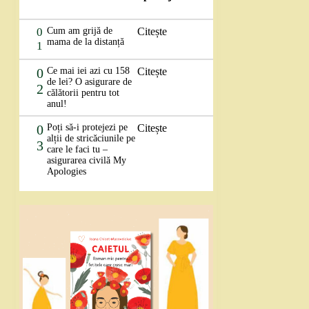
0
Cum am grijă de
Citește
mama de la distanță
1
0
Ce mai iei azi cu 158
Citește
de lei? O asigurare de
2
călătorii pentru tot
anul!
0
Poți să-i protejezi pe
Citește
alții de stricăciunile pe
3
care le faci tu –
asigurarea civilă My
Apologies