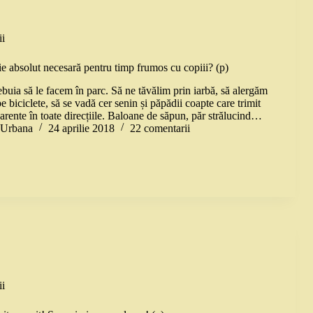
i
ie absolut necesară pentru timp frumos cu copiii? (p)
ebuia să le facem în parc. Să ne tăvălim prin iarbă, să alergăm
pe biciclete, să se vadă cer senin și păpădii coapte care trimit
arente în toate direcțiile. Baloane de săpun, păr strălucind…
a Urbana
24 aprilie 2018
22 comentarii
i