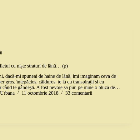
i
etul cu niște straturi de lână… (p)
i, dacă-mi spuneai de haine de lână, îmi imaginam ceva de
r gros, înțepăcios, călduros, te ia cu transpirații și cu
 când te gândești. A fost nevoie să pun pe mine o bluză de…
a Urbana
11 octombrie 2018
33 comentarii