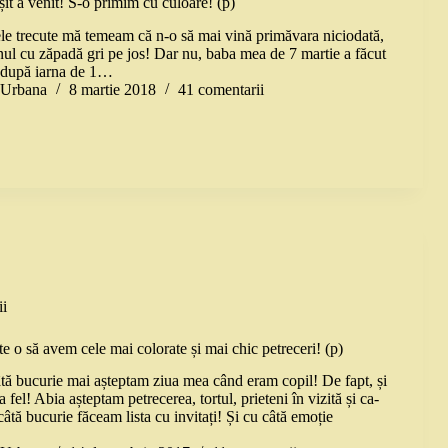
rșit a venit! S-o primim cu culoare! (p)
lele trecute mă temeam că n-o să mai vină primăvara niciodată,
nul cu zăpadă gri pe jos! Dar nu, baba mea de 7 martie a făcut
 după iarna de 1…
a Urbana
8 martie 2018
41 comentarii
i
e o să avem cele mai colorate și mai chic petreceri! (p)
ă bucurie mai așteptam ziua mea când eram copil! De fapt, și
 fel! Abia așteptam petrecerea, tortul, prieteni în vizită și ca-
câtă bucurie făceam lista cu invitați! Și cu câtă emoție