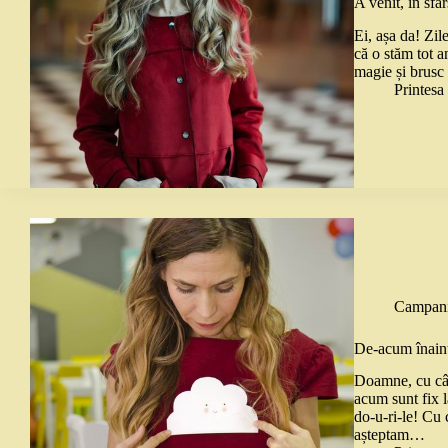
A venit, în sfâ
Ei, așa da! Zi
că o stăm tot a
magie și brusc
Printes
Campani
De-acum înaint
Doamne, cu cât
acum sunt fix la
do-u-ri-le! Cu 
așteptam…