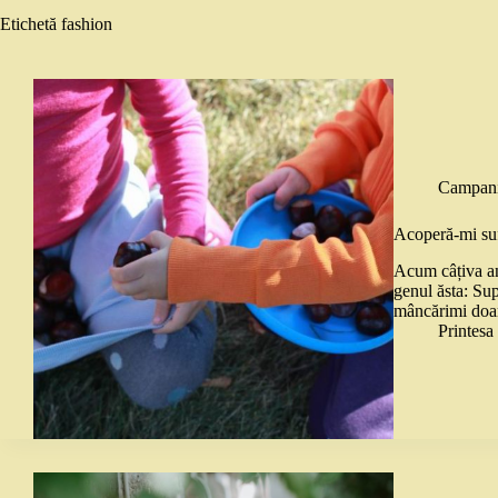
Etichetă
fashion
Campani
Acoperă-mi sufl
Acum câțiva an
genul ăsta: Supe
mâncărimi doar
Printes