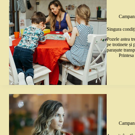
Campani
Singura condiț
Pozele astea tr
pe trotinete și 
parașute transp
Printes
Campani