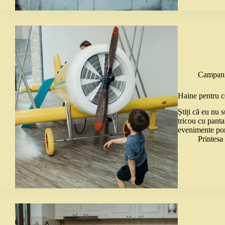
Campani
Haine pentru c
Știți că eu nu 
tricou cu panta
evenimente por
Printes