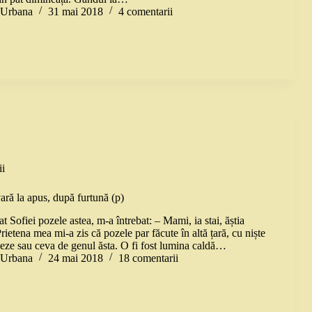
a Urbana
31 mai 2018
4 comentarii
i
ară la apus, după furtună (p)
t Sofiei pozele astea, m-a întrebat: – Mami, ia stai, ăștia
ietena mea mi-a zis că pozele par făcute în altă țară, cu niște
eze sau ceva de genul ăsta. O fi fost lumina caldă…
a Urbana
24 mai 2018
18 comentarii