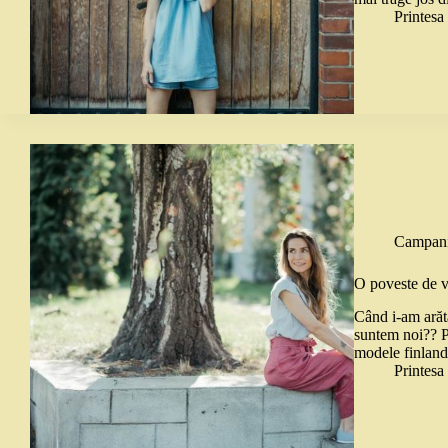
Printes
Campani
O poveste de v
Când i-am arăta
suntem noi?? Pr
modele finland
Printes