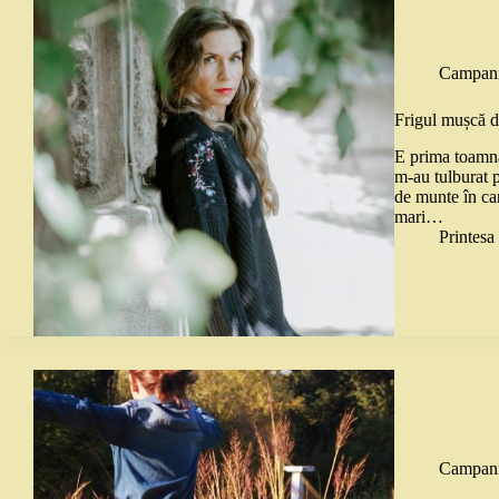
Campani
Frigul mușcă d
E prima toamnă
m-au tulburat 
de munte în ca
mari…
Printes
Campani