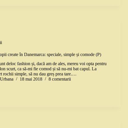
i
opii create în Danemarca: speciale, simple și comode (P)
sunt deloc fashion și, dacă am de ales, mereu voi opta pentru
lon scurt, ca să-mi fie comod și să nu-mi bat capul. La
t rochii simple, să nu dau greș prea tare.…
a Urbana
18 mai 2018
8 comentarii