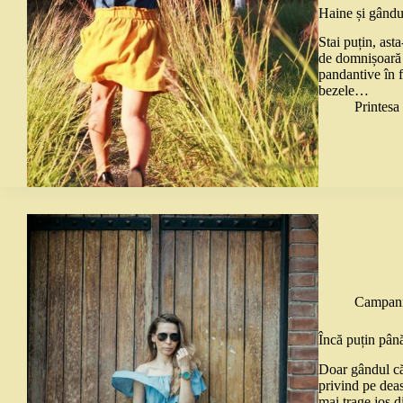
Haine și gându
Stai puțin, ast
de domnișoară d
pandantive în f
bezele…
Printes
Campani
Încă puțin până
Doar gândul că 
privind pe deas
mai trage jos 