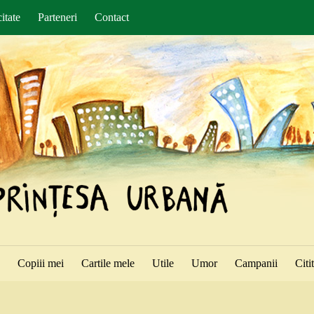
itate
Parteneri
Contact
ă
Copiii mei
Cartile mele
Utile
Umor
Campanii
Citi