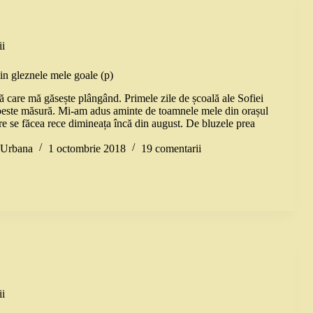
i
in gleznele mele goale (p)
 care mă găsește plângând. Primele zile de școală ale Sofiei
peste măsură. Mi-am adus aminte de toamnele mele din orașul
re se făcea rece dimineața încă din august. De bluzele prea
a Urbana
1 octombrie 2018
19 comentarii
i