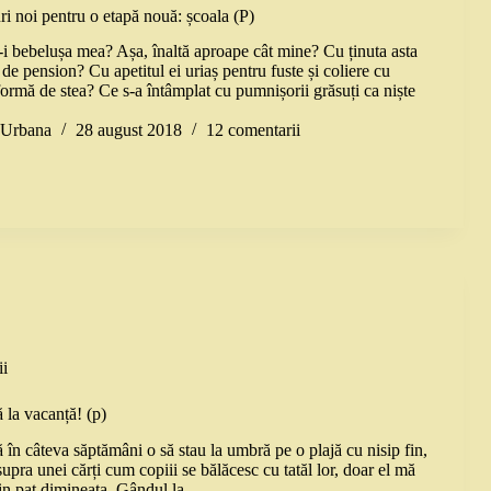
ri noi pentru o etapă nouă: școala (P)
a-i bebelușa mea? Așa, înaltă aproape cât mine? Cu ținuta asta
e pension? Cu apetitul ei uriaș pentru fuste și coliere cu
ormă de stea? Ce s-a întâmplat cu pumnișorii grăsuți ca niște
a Urbana
28 august 2018
12 comentarii
i
 la vacanță! (p)
în câteva săptămâni o să stau la umbră pe o plajă cu nisip fin,
upra unei cărți cum copiii se bălăcesc cu tatăl lor, doar el mă
din pat dimineața. Gândul la…