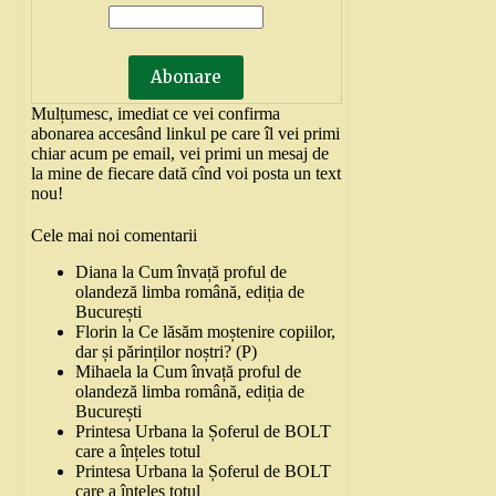
Mulțumesc, imediat ce vei confirma
abonarea accesând linkul pe care îl vei primi
chiar acum pe email, vei primi un mesaj de
la mine de fiecare dată cînd voi posta un text
nou!
Cele mai noi comentarii
Diana
la
Cum învață proful de
olandeză limba română, ediția de
București
Florin
la
Ce lăsăm moștenire copiilor,
dar și părinților noștri? (P)
Mihaela
la
Cum învață proful de
olandeză limba română, ediția de
București
Printesa Urbana
la
Șoferul de BOLT
care a înțeles totul
Printesa Urbana
la
Șoferul de BOLT
care a înțeles totul