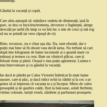
dimineața.
Gândul la vacanță și copiii.
Care abia așteaptă să: mănânce omleta de dimineață, iasă în
parc, se dea cu bicicleta/trotineta, devoreze o înghețată, alerge
desculți pe iarbă (în timp ce eu îmi fac o mie de cruci și mă rog
să nu se prindă iar vreo căpușă de ei).
Bine, recunosc, nu e chiar așa rău. Da, sunt obosită, dar e
puțin mai bine să fii obosit vara decât iarna. Nu trebuie să cari
după tine kilograme de haine incomode și o geantă mare cu
mănuși și termos cu ceai. Bate un vânticel plăcut, care-ți
înfoaie fusta și părul. Orașul e mai puțin aglomerat. Lumea e
mai binevoitoare și cu gândul la vacanță.
Iar dacă te plimbi pe Calea Victoriei îmbrăcat în niște haine
ușoare, care-ți plac, și dacă ridici ochii la clădiri și la cer, s-ar
putea să ai impresia că vacanța ta a și început. Miros de cafea
proaspătă și de gaufres calde, flori la balcoane, asfalt fierbinte,
vitrine colorate, turiști veseli, zâmbete și parfumuri proaspete.