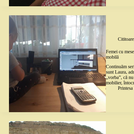
Cititoare
Femei cu meser
mobilă
Continuăm seri
sunt Laura, adm
„vorba”, că nu 
mobilier, întoc
Printes