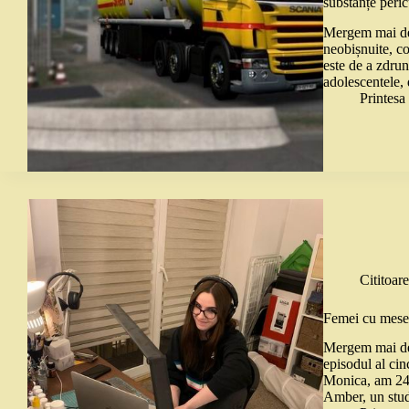
substanțe peri
Mergem mai dep
neobișnuite, c
este de a zdrun
adolescentele,
Printes
Cititoare
Femei cu meser
Mergem mai dep
episodul al ci
Monica, am 24 
Amber, un stu