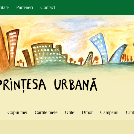
itate
Parteneri
Contact
ă
Copiii mei
Cartile mele
Utile
Umor
Campanii
Citi