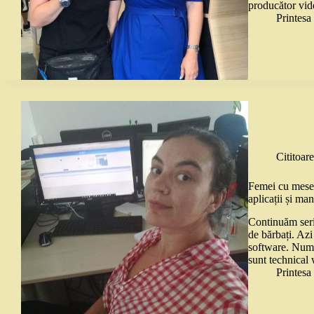
producător vid
Printes
Cititoare
Femei cu meser
aplicații și man
Continuăm seria
de bărbați. Azi
software. Nume
sunt technical
Printes