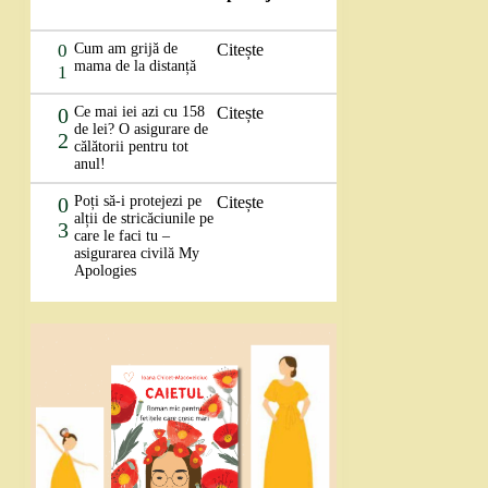
0
Cum am grijă de
Citește
mama de la distanță
1
0
Ce mai iei azi cu 158
Citește
de lei? O asigurare de
2
călătorii pentru tot
anul!
0
Poți să-i protejezi pe
Citește
alții de stricăciunile pe
3
care le faci tu –
asigurarea civilă My
Apologies