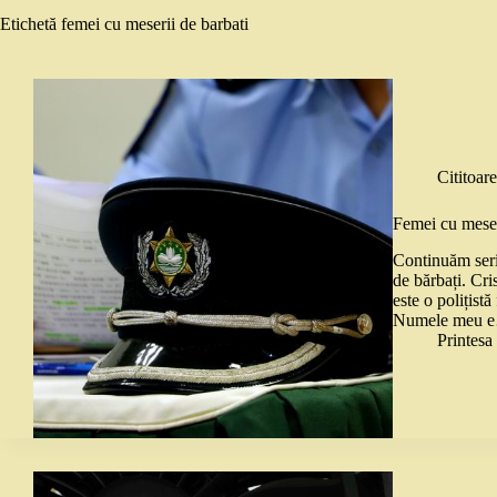
Etichetă
femei cu meserii de barbati
Cititoare
Femei cu meseri
Continuăm seria
de bărbați. Cri
este o polițist
Numele meu 
Printes