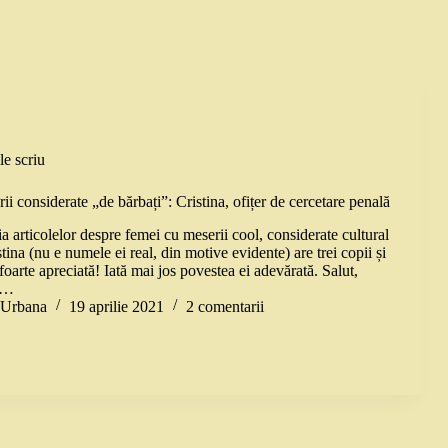
le scriu
i considerate „de bărbați”: Cristina, ofițer de cercetare penală
 articolelor despre femei cu meserii cool, considerate cultural
stina (nu e numele ei real, din motive evidente) are trei copii și
ă foarte apreciată! Iată mai jos povestea ei adevărată. Salut,
e…
a Urbana
19 aprilie 2021
2 comentarii