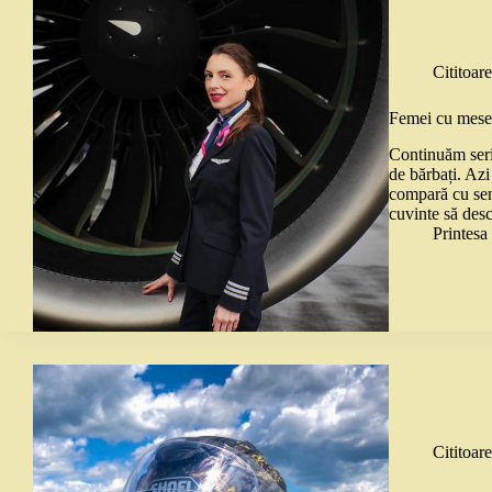
Cititoare
Femei cu meser
Continuăm seria
de bărbați. Az
compară cu senz
cuvinte să des
Printes
Cititoare