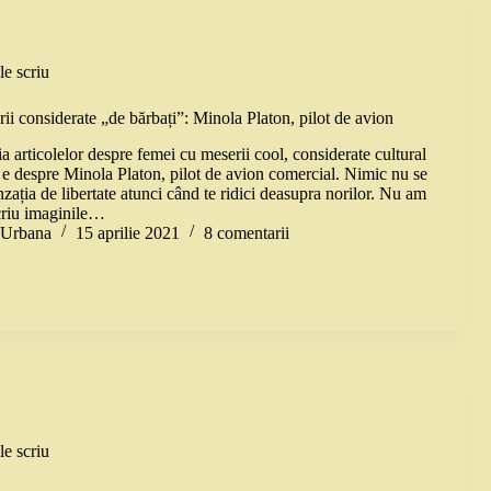
le scriu
ii considerate „de bărbați”: Minola Platon, pilot de avion
 articolelor despre femei cu meserii cool, considerate cultural
i e despre Minola Platon, pilot de avion comercial. Nimic nu se
ația de libertate atunci când te ridici deasupra norilor. Nu am
criu imaginile…
a Urbana
15 aprilie 2021
8 comentarii
le scriu