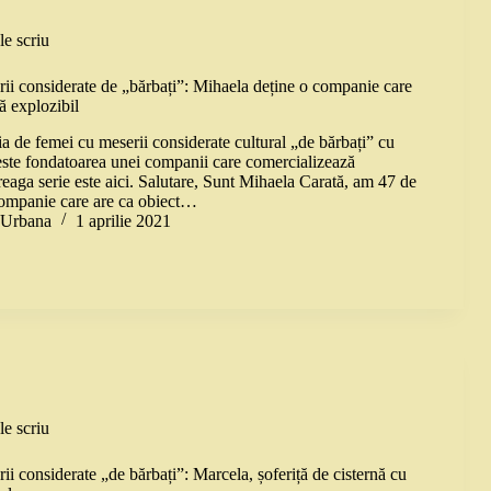
le scriu
ii considerate de „bărbați”: Mihaela deține o companie care
ă explozibil
a de femei cu meserii considerate cultural „de bărbați” cu
este fondatoarea unei companii care comercializează
treaga serie este aici. Salutare, Sunt Mihaela Carată, am 47 de
 companie care are ca obiect…
a Urbana
1 aprilie 2021
le scriu
i considerate „de bărbați”: Marcela, șoferiță de cisternă cu