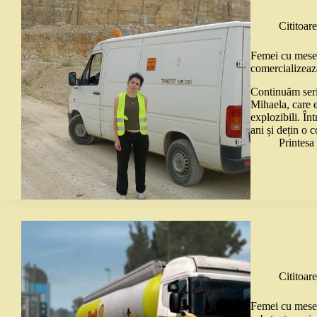
Cititoare
Femei cu meser
comercializeaz
Continuăm seri
Mihaela, care 
explozibili. În
ani și dețin o
Printes
Cititoare
Femei cu meseri