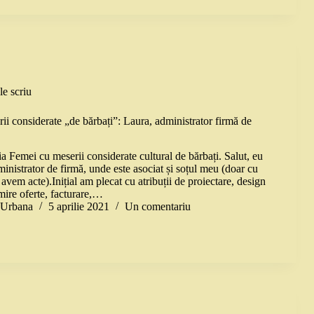
le scriu
ii considerate „de bărbați”: Laura, administrator firmă de
a Femei cu meserii considerate cultural de bărbați. Salut, eu
inistrator de firmă, unde este asociat și soțul meu (doar cu
avem acte).Inițial am plecat cu atribuții de proiectare, design
mire oferte, facturare,…
a Urbana
5 aprilie 2021
Un comentariu