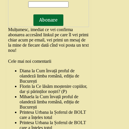
Mulțumesc, imediat ce vei confirma
abonarea accesând linkul pe care îl vei primi
chiar acum pe email, vei primi un mesaj de
la mine de fiecare dată cînd voi posta un text
nou!
Cele mai noi comentarii
Diana
la
Cum învață proful de
olandeză limba română, ediția de
București
Florin
la
Ce lăsăm moștenire copiilor,
dar și părinților noștri? (P)
Mihaela
la
Cum învață proful de
olandeză limba română, ediția de
București
Printesa Urbana
la
Șoferul de BOLT
care a înțeles totul
Printesa Urbana
la
Șoferul de BOLT
care a înțeles totul