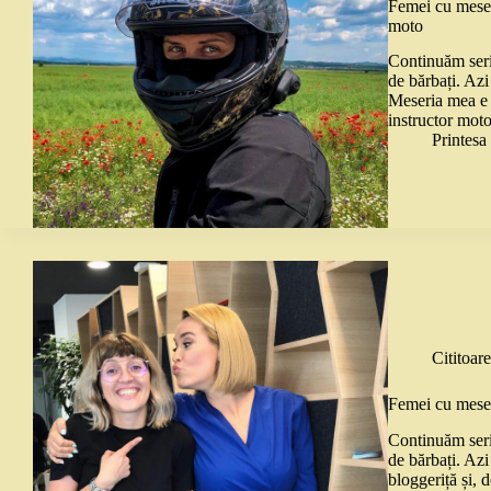
Femei cu meser
moto
Continuăm seria
de bărbați. Azi
Meseria mea e 
instructor moto
Printes
Cititoare
Femei cu meser
Continuăm seria
de bărbați. Az
bloggeriță și, 