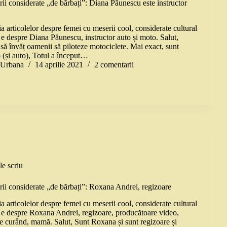
ii considerate „de bărbați”: Diana Păunescu este instructor
 articolelor despre femei cu meserii cool, considerate cultural
 e despre Diana Păunescu, instructor auto și moto. Salut,
să învăț oamenii să piloteze motociclete. Mai exact, sunt
 (și auto), Totul a început…
a Urbana
14 aprilie 2021
2 comentarii
le scriu
ii considerate „de bărbați”: Roxana Andrei, regizoare
 articolelor despre femei cu meserii cool, considerate cultural
i e despre Roxana Andrei, regizoare, producătoare video,
de curând, mamă. Salut, Sunt Roxana și sunt regizoare și