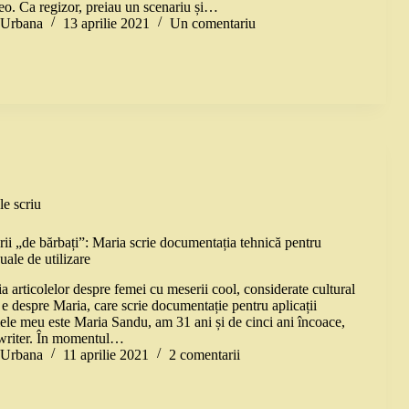
eo. Ca regizor, preiau un scenariu și…
a Urbana
13 aprilie 2021
Un comentariu
le scriu
ii „de bărbați”: Maria scrie documentația tehnică pentru
uale de utilizare
 articolelor despre femei cu meserii cool, considerate cultural
 e despre Maria, care scrie documentație pentru aplicații
le meu este Maria Sandu, am 31 ani și de cinci ani încoace,
 writer. În momentul…
a Urbana
11 aprilie 2021
2 comentarii