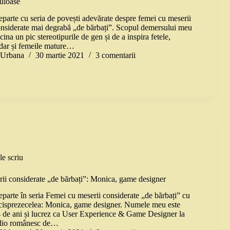
culoase
arte cu seria de povești adevărate despre femei cu meserii
onsiderate mai degrabă „de bărbați”. Scopul demersului meu
cina un pic stereotipurile de gen și de a inspira fetele,
 dar și femeile mature…
a Urbana
30 martie 2021
3 comentarii
le scriu
ii considerate „de bărbați”: Monica, game designer
arte în seria Femei cu meserii considerate „de bărbați” cu
ncisprezecelea: Monica, game designer. Numele meu este
de ani și lucrez ca User Experience & Game Designer la
dio românesc de…