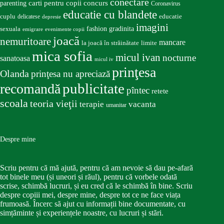
conectare
carti pentru copii
concurs
parenting
Coronavirus
educatie cu blandete
educatie
cuplu
delicatese
depresie
imagini
fashion
gradinita
sexuala
emigrare
evenimente copii
joacă
nemuritoare
mancare
la joacă în străinătate
limite
mica sofia
micul ivan
nocturne
sanatoasa
micul iv
prinţesa
Olanda
prinţesa nu apreciază
publicitate
recomandă
pîntec
retete
scoala
teoria vieţii
terapie
vacanta
umanitar
Despre mine
Scriu pentru că mă ajută, pentru că am nevoie să dau pe-afară
tot binele meu (și uneori și răul), pentru că vorbele odată
scrise, schimbă lucruri, și eu cred că le schimbă în bine. Scriu
despre copiii mei, despre mine, despre tot ce ne face viața
frumoasă. Încerc să ajut cu informații bine documentate, cu
simțăminte și experiențele noastre, cu lucruri și stări.