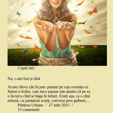
Copiii mei
Na, c-am fost și zînă
Acum cîteva zile în parc purtam pe cap coronița cu
fluturi a Sofiei, care mi-o pasase mie pentru că pe ea
o încurca cînd se băga în tuburi. Eram așa, ca o zînă
urbană, cu pantaloni scurți, converși prea galbeni,…
Printesa Urbana
27 iulie 2015
15 comentarii