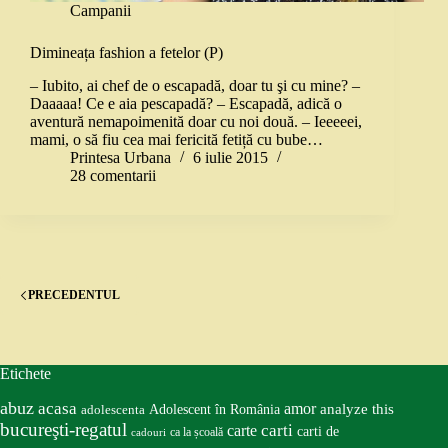
Campanii
Dimineața fashion a fetelor (P)
– Iubito, ai chef de o escapadă, doar tu şi cu mine? –
Daaaaa! Ce e aia pescapadă? – Escapadă, adică o
aventură nemapoimenită doar cu noi două. – Ieeeeei,
mami, o să fiu cea mai fericită fetiță cu bube…
Printesa Urbana
6 iulie 2015
28 comentarii
PRECEDENTUL
Etichete
abuz
acasa
amor
Adolescent în România
analyze this
adolescenta
bucureşti-regatul
carte
carti
carti de
ca la școală
cadouri