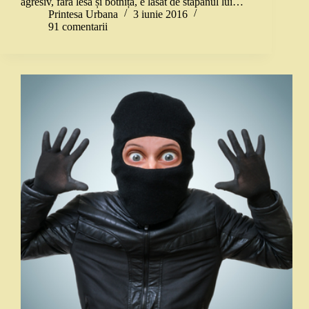
agresiv, fără lesă și botniță, e lăsat de stăpânul lui…
Printesa Urbana
3 iunie 2016
91 comentarii