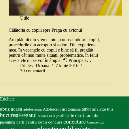
Utile
Călătoria cu copiii spre Praga cu avionul
Am plănuit din vreme totul, cunoscându-mi copiii,
procedurile din aeroport și avion. Din experiența
mea, în vacanțele cu copiii e bine să fii pregătit
pentru cât mai multe situații problematice, în felul
acesta ele nu se vor întâmpla. 🙂 Principala…
Printesa Urbana
7 iunie 2016
39 comentarii
Etichete
abuz
acasa
amor
Adolescent în România
analyze this
adolescenta
bucureşti-regatul
carte
carti
carti de
ca la școală
cadouri
conectare
carti pentru copii
concurs
parenting
Coronavirus
educatie cu blandete