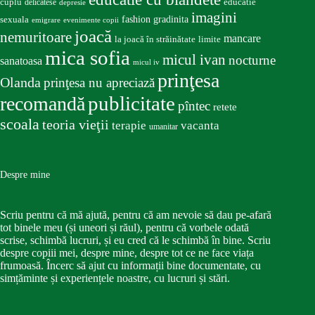
educatie
cuplu
delicatese
depresie
imagini
fashion
gradinita
sexuala
emigrare
evenimente copii
joacă
nemuritoare
mancare
la joacă în străinătate
limite
mica sofia
micul ivan
nocturne
sanatoasa
micul iv
prinţesa
Olanda
prinţesa nu apreciază
publicitate
recomandă
pîntec
retete
scoala
teoria vieţii
terapie
vacanta
umanitar
Despre mine
Scriu pentru că mă ajută, pentru că am nevoie să dau pe-afară
tot binele meu (și uneori și răul), pentru că vorbele odată
scrise, schimbă lucruri, și eu cred că le schimbă în bine. Scriu
despre copiii mei, despre mine, despre tot ce ne face viața
frumoasă. Încerc să ajut cu informații bine documentate, cu
simțăminte și experiențele noastre, cu lucruri și stări.