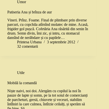
Umor
Patiseria Ana și brînza de aur
Vineri. Prînz. Foame. Final de plimbare prin diverse
parcuri, cu copchila atîrnînd molatec de mine. Acasă,
frigider gol pușcă. Cofetăria Ana răsărită din senin în
drum. Semn divin, îmi zic, și intru, cu stomacul
dansînd de nerăbdare și cu papilele…
Printesa Urbana
3 septembrie 2012
32 comentarii
Utile
Mobilă la comandă
Niște naivi, noi doi. Alergăm cu copilul la noi în
pauze de lapte și somn, pe la tot soiul de comercianți
de parcheturi, gresii, chiuvete și veceuri, stabilim
întîlniri la care culmea, întîrzie ceilalți, și sperăm să
fie bine. Să…