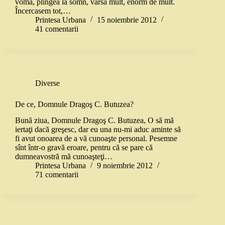
vomă, plîngea la somn, vărsa mult, enorm de mult.
Încercasem tot,…
Printesa Urbana
15 noiembrie 2012
41 comentarii
Diverse
De ce, Domnule Dragoş C. Butuzea?
Bună ziua, Domnule Dragoş C. Butuzea, O să mă
iertaţi dacă greşesc, dar eu una nu-mi aduc aminte să
fi avut onoarea de a vă cunoaşte personal. Pesemne
sînt într-o gravă eroare, pentru că se pare că
dumneavostră mă cunoaşteţi…
Printesa Urbana
9 noiembrie 2012
71 comentarii