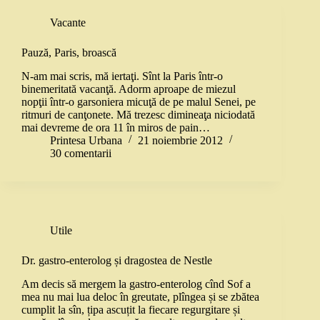
Vacante
Pauză, Paris, broască
N-am mai scris, mă iertaţi. Sînt la Paris într-o
binemeritată vacanţă. Adorm aproape de miezul
nopţii într-o garsoniera micuţă de pe malul Senei, pe
ritmuri de canţonete. Mă trezesc dimineaţa niciodată
mai devreme de ora 11 în miros de pain…
Printesa Urbana
21 noiembrie 2012
30 comentarii
Utile
Dr. gastro-enterolog și dragostea de Nestle
Am decis să mergem la gastro-enterolog cînd Sof a
mea nu mai lua deloc în greutate, plîngea și se zbătea
cumplit la sîn, țipa ascuțit la fiecare regurgitare și