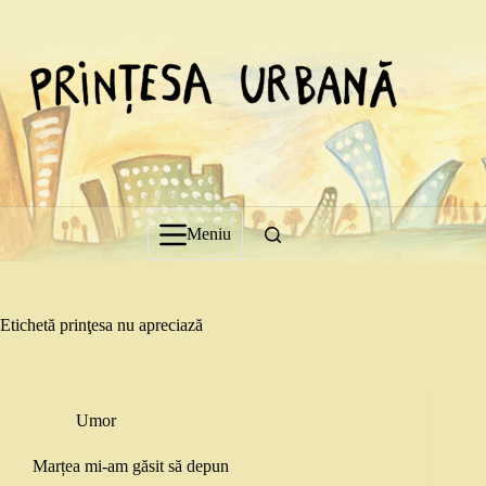
Sari
la
conținut
Meniu
Etichetă
prinţesa nu apreciază
Umor
Marțea mi-am găsit să depun