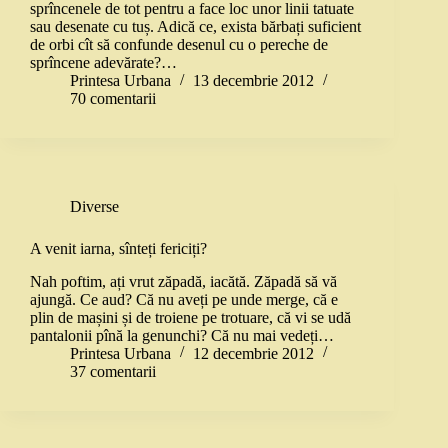
sprîncenele de tot pentru a face loc unor linii tatuate
sau desenate cu tuș. Adică ce, exista bărbați suficient
de orbi cît să confunde desenul cu o pereche de
sprîncene adevărate?…
Printesa Urbana
13 decembrie 2012
70 comentarii
Diverse
A venit iarna, sînteți fericiți?
Nah poftim, ați vrut zăpadă, iacătă. Zăpadă să vă
ajungă. Ce aud? Că nu aveți pe unde merge, că e
plin de mașini și de troiene pe trotuare, că vi se udă
pantalonii pînă la genunchi? Că nu mai vedeți…
Printesa Urbana
12 decembrie 2012
37 comentarii