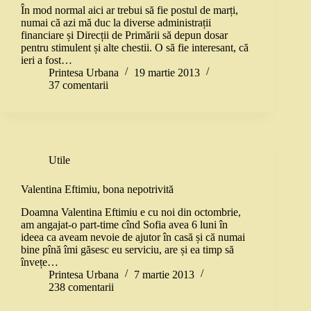
În mod normal aici ar trebui să fie postul de marți,
numai că azi mă duc la diverse administrații
financiare și Direcții de Primării să depun dosar
pentru stimulent și alte chestii. O să fie interesant, că
ieri a fost…
Printesa Urbana
19 martie 2013
37 comentarii
Utile
Valentina Eftimiu, bona nepotrivită
Doamna Valentina Eftimiu e cu noi din octombrie,
am angajat-o part-time cînd Sofia avea 6 luni în
ideea ca aveam nevoie de ajutor în casă și că numai
bine pînă îmi găsesc eu serviciu, are și ea timp să
învețe…
Printesa Urbana
7 martie 2013
238 comentarii