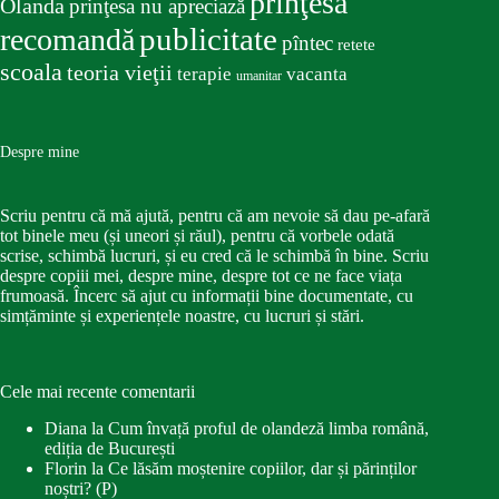
prinţesa
Olanda
prinţesa nu apreciază
publicitate
recomandă
pîntec
retete
scoala
teoria vieţii
terapie
vacanta
umanitar
Despre mine
Scriu pentru că mă ajută, pentru că am nevoie să dau pe-afară
tot binele meu (și uneori și răul), pentru că vorbele odată
scrise, schimbă lucruri, și eu cred că le schimbă în bine. Scriu
despre copiii mei, despre mine, despre tot ce ne face viața
frumoasă. Încerc să ajut cu informații bine documentate, cu
simțăminte și experiențele noastre, cu lucruri și stări.
Cele mai recente comentarii
Diana
la
Cum învață proful de olandeză limba română,
ediția de București
Florin
la
Ce lăsăm moștenire copiilor, dar și părinților
noștri? (P)