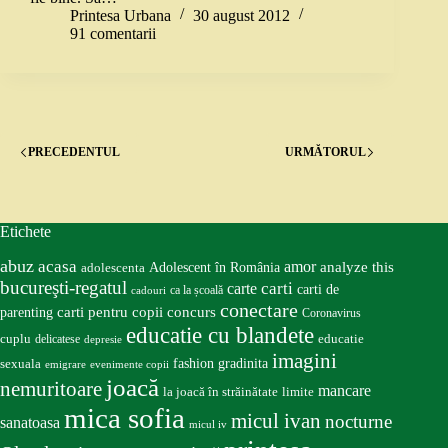
Printesa Urbana
30 august 2012
91 comentarii
PRECEDENTUL
URMĂTORUL
Etichete
abuz
acasa
amor
Adolescent în România
analyze this
adolescenta
bucureşti-regatul
carte
carti
carti de
ca la școală
cadouri
conectare
carti pentru copii
concurs
parenting
Coronavirus
educatie cu blandete
educatie
cuplu
delicatese
depresie
imagini
fashion
gradinita
sexuala
emigrare
evenimente copii
joacă
nemuritoare
mancare
la joacă în străinătate
limite
mica sofia
micul ivan
nocturne
sanatoasa
micul iv