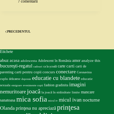
7 comentarii
PRECEDENTUL
Etichete
abuz
acasa
amor
Adolescent în România
analyze this
adolescenta
bucureşti-regatul
carte
carti
carti de
ca la școală
cadouri
conectare
carti pentru copii
concurs
parenting
Coronavirus
educatie cu blandete
educatie
cuplu
delicatese
depresie
imagini
fashion
gradinita
sexuala
emigrare
evenimente copii
joacă
nemuritoare
mancare
la joacă în străinătate
limite
mica sofia
micul ivan
nocturne
sanatoasa
micul iv
prinţesa
Olanda
prinţesa nu apreciază