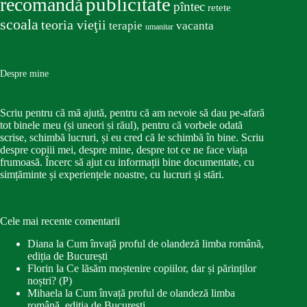
publicitate
recomandă
pîntec
retete
scoala
teoria vieţii
terapie
vacanta
umanitar
Despre mine
Scriu pentru că mă ajută, pentru că am nevoie să dau pe-afară
tot binele meu (și uneori și răul), pentru că vorbele odată
scrise, schimbă lucruri, și eu cred că le schimbă în bine. Scriu
despre copiii mei, despre mine, despre tot ce ne face viața
frumoasă. Încerc să ajut cu informații bine documentate, cu
simțăminte și experiențele noastre, cu lucruri și stări.
Cele mai recente comentarii
Diana
la
Cum învață proful de olandeză limba română,
ediția de București
Florin
la
Ce lăsăm moștenire copiilor, dar și părinților
noștri? (P)
Mihaela
la
Cum învață proful de olandeză limba
română, ediția de București