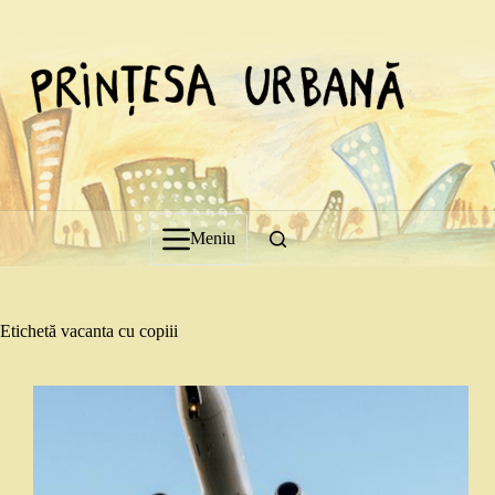
Sari
la
conținut
Meniu
Etichetă
vacanta cu copiii