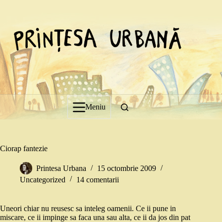
Sari
la
conținut
Meniu
Ciorap fantezie
Printesa Urbana
15 octombrie 2009
Uncategorized
14 comentarii
Uneori chiar nu reusesc sa inteleg oamenii. Ce ii pune in
miscare, ce ii impinge sa faca una sau alta, ce ii da jos din pat