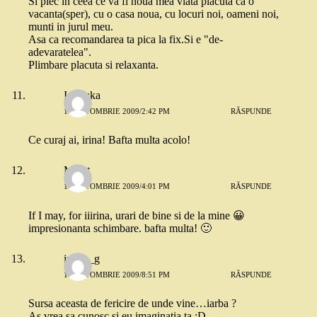
Si plec in ceea ce va fi noua mea viata placuta ca o
vacanta(sper), cu o casa noua, cu locuri noi, oameni noi,
munti in jurul meu.
Asa ca recomandarea ta pica la fix.Si e "de-
adevaratelea".
Plimbare placuta si relaxanta.
Ionouka
16 OCTOMBRIE 2009/2:42 PM
RĂSPUNDE
Ce curaj ai, irina! Bafta multa acolo!
Merat
16 OCTOMBRIE 2009/4:01 PM
RĂSPUNDE
If I may, for iiirina, urari de bine si de la mine 😀
impresionanta schimbare. bafta multa! 🙂
iulian_g
16 OCTOMBRIE 2009/8:51 PM
RĂSPUNDE
Sursa aceasta de fericire de unde vine…iarba ?
As vrea sa cunosc si eu imaginatia ta :D.