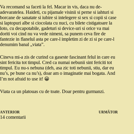
Va recomand sa faceti la fel. Macar in vis, daca nu de-
adevaratelea. Haideti, cu pijamale visinii si perne si iahturi si
borcane de sanatate si iubire si intelegere si sex si copii si case
si laptopuri albe si ciocolata cu nuci, cu bilete cistigatoare la
loto, cu decapotabile, gadeturi si device-uri si orice va mai
doriti voi cind nu va vede nimeni, sa punem ceva fire de
fantezie in flanelul asta pe care-l impletim zi de zi si pe care-l
denumim banal „viata”.
Cineva mi-a zis de curind ca gaseste fascinant felul in care eu
sint fericita tot timpul. Cred ca numai nebunii sint fericiti tot
timpul. Eu nu-s nebuna (deh, asa zic toti nebunii, stiu, dar eu
nu’s, pe bune ca nu’s), doar am o imaginatie mai bogata. And
I’m not afraid to use it! 😀
Viata ca un platouas cu de toate. Doar pentru gurmanzi.
ANTERIOR
URMĂTOR
14 comentarii