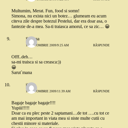
Multumim, Merat. Fun, food si somn!
Simona, nu exista nici un botez… glumeam eu acum
citeva zile despre botezul Pestelui, dar era doar asa, o
fantezie de-a mea. Sa-ti traiasca amorul, ce sa zic… 😀
Simona
16 OCTOMBRIE 2009/9:25 AM
RĂSPUNDE
Offf..deh…
sa-mi traisca si sa creasca:))
😀
Sarut`mana
iiirina
16 OCTOMBRIE 2009/11:39 AM
RĂSPUNDE
Bagaje bagaje bagaje!!!!
Yupiii!!!!!
Doar ca eu plec peste 2 saptamani…de tot ….cu tot ce
am mai important in viata mea si niste multe cutii cu
chestii minore si materiale.