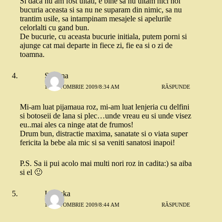
Si daca nu am fost uitati, e bine sa nu uitam nici noi
bucuria aceasta si sa nu ne suparam din nimic, sa nu
trantim usile, sa intampinam mesajele si apelurile
celorlalti cu gand bun.
De bucurie, cu aceasta bucurie initiala, putem porni si
ajunge cat mai departe in fiece zi, fie ea si o zi de
toamna.
Simona
16 OCTOMBRIE 2009/8:34 AM
RĂSPUNDE
Mi-am luat pijamaua roz, mi-am luat lenjeria cu delfini
si botoseii de lana si plec…unde vreau eu si unde visez
eu..mai ales ca ninge atat de frumos!
Drum bun, distractie maxima, sanatate si o viata super
fericita la bebe ala mic si sa veniti sanatosi inapoi!
P.S. Sa ii pui acolo mai multi nori roz in cadita:) sa aiba
si el 🙂
Ionouka
16 OCTOMBRIE 2009/8:44 AM
RĂSPUNDE