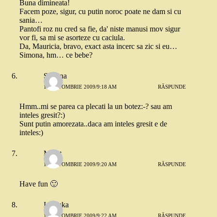
Buna dimineata!
Facem poze, sigur, cu putin noroc poate ne dam si cu
sania…
Pantofi roz nu cred sa fie, da' niste manusi mov sigur
vor fi, sa mi se asorteze cu caciula.
Da, Mauricia, bravo, exact asta incerc sa zic si eu…
Simona, hm… ce bebe?
Simona
16 OCTOMBRIE 2009/9:18 AM
RĂSPUNDE
Hmm..mi se parea ca plecati la un botez:-? sau am
inteles gresit?:)
Sunt putin amorezata..daca am inteles gresit e de
inteles:)
Merat
16 OCTOMBRIE 2009/9:20 AM
RĂSPUNDE
Have fun 🙂
Ionouka
16 OCTOMBRIE 2009/9:22 AM
RĂSPUNDE