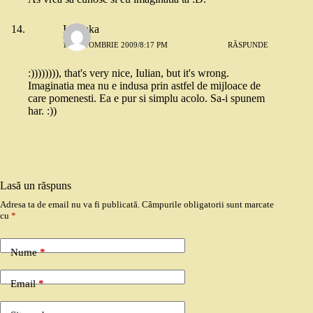
Ionouka
18 OCTOMBRIE 2009/8:17 PM
RĂSPUNDE
:)))))))), that's very nice, Iulian, but it's wrong.
Imaginatia mea nu e indusa prin astfel de mijloace de
care pomenesti. Ea e pur si simplu acolo. Sa-i spunem
har. :))
Lasă un răspuns
Adresa ta de email nu va fi publicată.
Câmpurile obligatorii sunt marcate
cu
*
Nume
*
Email
*