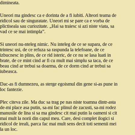
dimineata.
Uneori ma gindesc ca e dorinta de a fi iubiti. Alteori teama de
ridicol sau de singuratate. Uneori mi se pare ca e vorba de
plictiseala sau curiozitate. „Hai sa traiesc si azi niste viata, sa
vad ce se mai intimpla”.
Si uneori nu-nteleg nimic. Nu inteleg de ce se supara, de ce
trintesc usi, de ce refuza sa raspunda la telefoane, de ce
izbucnesc in plins, de ce rid isteric, de ce nu se lasa luati in
brate, de ce mint cind ar fi cu mult mai simplu sa taca, de ce
beau cind ar trebui sa doarma, de ce dorm cind ar trebui sa
iubeasca.
Dac-as fi dumnezeu, as sterge egoismul din gene si-as pune in
loc fantezie.
Plec citeva zile. Ma duc sa trag pe nas niste toamna dintr-asta
de-mi place asa putin, sa-mi fac plinul de zacusti, sa-mi rodez
manusile de lina si sa ma gindesc cit mai putin la oameni si cit
mai mult la norii din capul meu. Care, desi complet ilogici si
ridicol de ireali, parca fac mai mult sens decit toti semenii mei
la un loc.