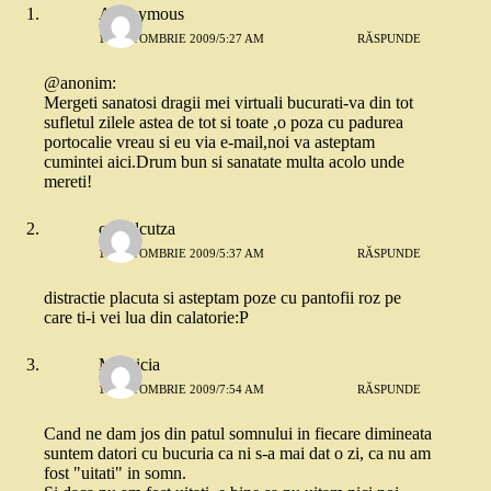
Anonymous
16 OCTOMBRIE 2009/5:27 AM
RĂSPUNDE
@anonim:
Mergeti sanatosi dragii mei virtuali bucurati-va din tot
sufletul zilele astea de tot si toate ,o poza cu padurea
portocalie vreau si eu via e-mail,noi va asteptam
cumintei aici.Drum bun si sanatate multa acolo unde
mereti!
camelcutza
16 OCTOMBRIE 2009/5:37 AM
RĂSPUNDE
distractie placuta si asteptam poze cu pantofii roz pe
care ti-i vei lua din calatorie:P
Mauricia
16 OCTOMBRIE 2009/7:54 AM
RĂSPUNDE
Cand ne dam jos din patul somnului in fiecare dimineata
suntem datori cu bucuria ca ni s-a mai dat o zi, ca nu am
fost "uitati" in somn.