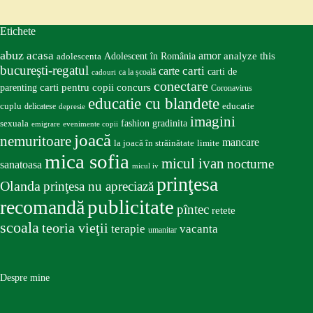
Etichete
abuz
acasa
amor
Adolescent în România
analyze this
adolescenta
bucureşti-regatul
carte
carti
carti de
ca la școală
cadouri
conectare
carti pentru copii
concurs
parenting
Coronavirus
educatie cu blandete
educatie
cuplu
delicatese
depresie
imagini
fashion
gradinita
sexuala
emigrare
evenimente copii
joacă
nemuritoare
mancare
la joacă în străinătate
limite
mica sofia
micul ivan
nocturne
sanatoasa
micul iv
prinţesa
Olanda
prinţesa nu apreciază
publicitate
recomandă
pîntec
retete
scoala
teoria vieţii
terapie
vacanta
umanitar
Despre mine