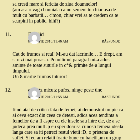
sa cresti mare si fericita de ziua doamnelor!
(am asa o vaga banuiala ca nu semeni tu chiar asa de
mult cu barbatii… c'mon, chiar vrei sa te credem ca te
scarpini in public, hihi?)
Fimolici
8 MARTIE 2010/11:46 AM
RĂSPUNDE
Cat de frumos si real! Mi-au dat lacrimile… E drept, am
si o zi mai proasta. Penultimul paragraf mi-a adus
aminte de toate suturile in c*& primite de-a lungul
timpului.
Un 8 martie frumos tuturor!
adinutz micutz pufos..ninge peste tine
8 MARTIE 2010/11:55 AM
RĂSPUNDE
fiind atat de critica fata de femei, ai demonstrat un pic ca
ai ceva exact din ceea ce detesti, adica acea tendinta a
femeilor de a fi aspre cu ele insele sau intre ele, de a se
judeca prea mult :p eu sper doar sa cunosti femeia ideala
langa care sa iti petreci restul vietii :D, o prietena de
suflet. Si eu am relatii foarte bune cu baietii,am un grup