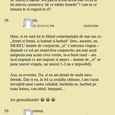
lui mircea cartarescu 'de ce iubim femeile"? cam in ce
masura te-ai regasit in el?
Andrada
8 MARTIE 2010/9:32 PM
RĂSPUNDE
Hmz, si eu sunt tot in filmul comentariului de mai sus cu
,,femei si femei, si barbati si barbati" (btw, anonim, nu
MEREU inainte de conjunctia ,,si" e interzisa virgula –
depinde ce rol are respectiva conjunctie; am mai auzit
tampenia asta acum ceva vreme, m-a busit rasul – am
sa-ti raspund ce am raspuns si atunci – inainte de ,,si" se
pune uneori virgula, iar uneori 1-2 nu e imposibil).
Asa, sa revenim. Da, si eu am destul de multi men-
friends. Dar si eu, la fel ca cealalta cititoare, l-am vazut
invrajbiti unul contra celuilalt, barfindu-se, barfind pe
toata lumea, carcotind, intepand…
Jos generalizarile! 😀 😀 😀
Anonymous