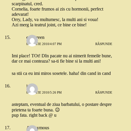
scarpinatul, cred.
Cornelia, foarte frumos ai zis cu hormonii, perfect
adevarat!
Orry, Lady, va multumesc, la multi ani si voua!
Azi merg la teatrul joint, ce bine ce bine!
evergreen
8 MARTIE 2010/4:07 PM
RĂSPUNDE
Imi place! TOt! DIn pacate nu ai nimerit femeile bune,
dar ce mai conteaza? sa-ti fie bine si la multi ani!
sa stii ca eu imi miros sosetele. haha! din cand in cand
ira
8 MARTIE 2010/5:26 PM
RĂSPUNDE
asteptam, eventual de ziua barbatului, o postare despre
prietena ta foarte buna. 😉
pup fata. right back @ u
Anonymous