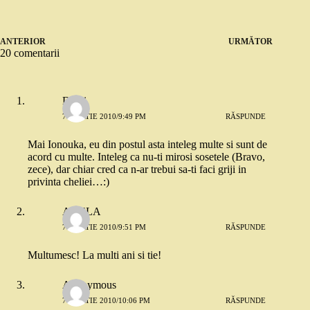
ANTERIOR
URMĂTOR
20 comentarii
Danii
7 MARTIE 2010/9:49 PM
RĂSPUNDE
Mai Ionouka, eu din postul asta inteleg multe si sunt de
acord cu multe. Inteleg ca nu-ti mirosi sosetele (Bravo,
zece), dar chiar cred ca n-ar trebui sa-ti faci griji in
privinta cheliei…:)
ADELA
7 MARTIE 2010/9:51 PM
RĂSPUNDE
Multumesc! La multi ani si tie!
Anonymous
7 MARTIE 2010/10:06 PM
RĂSPUNDE