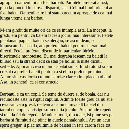
apropiati oameni mi-au fost barbati. Parintele preferat a fost,
pina la punctul in care-a disparut, tata. Cei mai buni prieteni au
fost baieti. Oamenii care imi stau oarecum aproape de cea mai
lunga vreme sint barbati.
M-am gindit de multe ori de ce se intimpla asta. La inceput, la
gradi, era pentru ca baietii faceau jocuri mai interesante. Fetele
pieptanau papusi, baietii se alergau, se ascundeau, se
impuscau. La scoala, am preferat baietii pentru ca erau mai
directi. Fetele preferau discutiile in particular, birfele,
bisericutele monoteiste. Eu mai degraba ieseam cu baietii la
biliard sau la strand decit sa stau pe holuri la niste dicutii
serbede. Apoi am crescut, am capatat sini si fund rotund si-am
crezut ca prefer baietii pentru ca si ei ma prefera pe mine.
Acum sint casatorita cu unul si mi-e clar ca imi place barbatul.
Asa, in general, ca si constructie.
Barbatul e ca un copil. Se teme de durere si de boala, dar nu
recunoaste asta in ruptul capului. Admite foarte greu ca nu stie
ceva sau ca a gresit, de teama ca nu cumva alt baietel din
tarcul cu copii sa cistige suprematia jocului. Se aprinde repede
si uita la fel de repede. Maninca mult, din toate, isi pune sos pe
barba si firimituri de piine in cutele pantalonului. Are un acut
spirit gregar, ii plac multimile de baietei in fata carora face tot