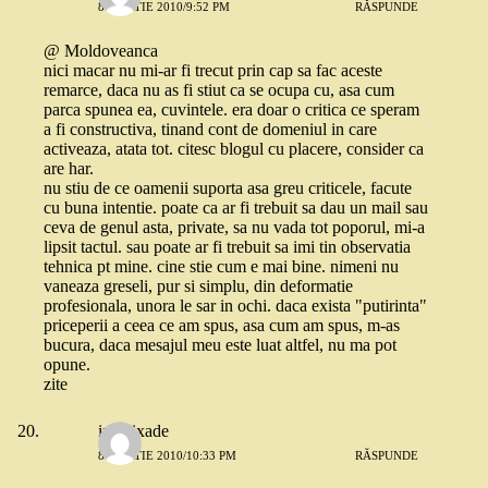
8 MARTIE 2010/9:52 PM
RĂSPUNDE
@ Moldoveanca
nici macar nu mi-ar fi trecut prin cap sa fac aceste
remarce, daca nu as fi stiut ca se ocupa cu, asa cum
parca spunea ea, cuvintele. era doar o critica ce speram
a fi constructiva, tinand cont de domeniul in care
activeaza, atata tot. citesc blogul cu placere, consider ca
are har.
nu stiu de ce oamenii suporta asa greu criticele, facute
cu buna intentie. poate ca ar fi trebuit sa dau un mail sau
ceva de genul asta, private, sa nu vada tot poporul, mi-a
lipsit tactul. sau poate ar fi trebuit sa imi tin observatia
tehnica pt mine. cine stie cum e mai bine. nimeni nu
vaneaza greseli, pur si simplu, din deformatie
profesionala, unora le sar in ochi. daca exista "putirinta"
priceperii a ceea ce am spus, asa cum am spus, m-as
bucura, daca mesajul meu este luat altfel, nu ma pot
opune.
zite
ina bixade
8 MARTIE 2010/10:33 PM
RĂSPUNDE