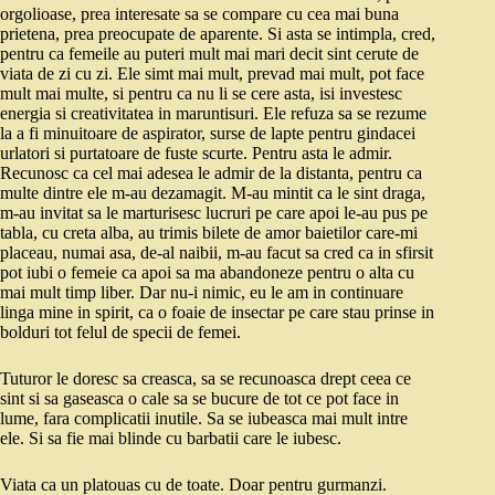
orgolioase, prea interesate sa se compare cu cea mai buna
prietena, prea preocupate de aparente. Si asta se intimpla, cred,
pentru ca femeile au puteri mult mai mari decit sint cerute de
viata de zi cu zi. Ele simt mai mult, prevad mai mult, pot face
mult mai multe, si pentru ca nu li se cere asta, isi investesc
energia si creativitatea in maruntisuri. Ele refuza sa se rezume
la a fi minuitoare de aspirator, surse de lapte pentru gindacei
urlatori si purtatoare de fuste scurte. Pentru asta le admir.
Recunosc ca cel mai adesea le admir de la distanta, pentru ca
multe dintre ele m-au dezamagit. M-au mintit ca le sint draga,
m-au invitat sa le marturisesc lucruri pe care apoi le-au pus pe
tabla, cu creta alba, au trimis bilete de amor baietilor care-mi
placeau, numai asa, de-al naibii, m-au facut sa cred ca in sfirsit
pot iubi o femeie ca apoi sa ma abandoneze pentru o alta cu
mai mult timp liber. Dar nu-i nimic, eu le am in continuare
linga mine in spirit, ca o foaie de insectar pe care stau prinse in
bolduri tot felul de specii de femei.
Tuturor le doresc sa creasca, sa se recunoasca drept ceea ce
sint si sa gaseasca o cale sa se bucure de tot ce pot face in
lume, fara complicatii inutile. Sa se iubeasca mai mult intre
ele. Si sa fie mai blinde cu barbatii care le iubesc.
Viata ca un platouas cu de toate. Doar pentru gurmanzi.