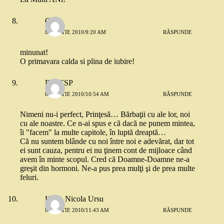
Orry
8 MARTIE 2010/9:20 AM
RĂSPUNDE
minunat!
O primavara calda si plina de iubire!
B85CSP
8 MARTIE 2010/10:54 AM
RĂSPUNDE
Nimeni nu-i perfect, Prinţesă… Bărbaţii cu ale lor, noi
cu ale noastre. Ce n-ai spus e că dacă ne punem mintea,
îi "facem" la multe capitole, în luptă dreaptă…
Că nu suntem blânde cu noi între noi e adevărat, dar tot
ei sunt cauza, pentru ei nu ţinem cont de mijloace când
avem în minte scopul. Cred că Doamne-Doamne ne-a
greşit din hormoni. Ne-a pus prea mulţi şi de prea multe
feluri.
Horia Nicola Ursu
8 MARTIE 2010/11:43 AM
RĂSPUNDE