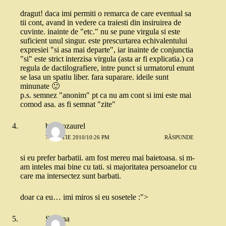
dragut! daca imi permiti o remarca de care eventual sa
tii cont, avand in vedere ca traiesti din insiruirea de
cuvinte. inainte de "etc." nu se pune virgula si este
suficient unul singur. este prescurtarea echivalentului
expresiei "si asa mai departe", iar inainte de conjunctia
"si" este strict interzisa virgula (asta ar fi explicatia.) ca
regula de dactilografiere, intre punct si urmatorul enunt
se lasa un spatiu liber. fara suparare. ideile sunt
minunate 🙂
p.s. semnez "anonim" pt ca nu am cont si imi este mai
comod asa. as fi semnat "zite"
brontozaurel
7 MARTIE 2010/10:26 PM
RĂSPUNDE
si eu prefer barbatii. am fost mereu mai baietoasa. si m-
am inteles mai bine cu tati. si majoritatea persoanelor cu
care ma intersectez sunt barbati.
doar ca eu… imi miros si eu sosetele :">
Simona