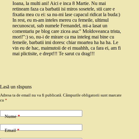
Ioana, la multi ani! Aici e inca 8 Martie. Nu mai
retineam faza ca barbatii isi miros sosetele, stii care e
fixatia mea cu ei: sa nu-mi lase capacul ridicat la buda:)
In rest, eu m-am inteles mereu cu femeile, ultimul
necunoscut, sub numele Fernandel, mi-a lasat un
comentariu pe blog care zicea asa:" Moldoveanca trista,
mori!":) so, nu-i de mirare ca ma inteleg mai bine cu
femeile, barbatii imi doresc chiar moartea ha ha ha. Le
vin eu de hac, maimutoii de ei muahhh, ca fara ei, am fi
mai plictisite, e drept!!! Te sarut cu drag!!!
Lasă un răspuns
Adresa ta de email nu va fi publicată.
Câmpurile obligatorii sunt marcate
cu
*
Nume
*
Email
*