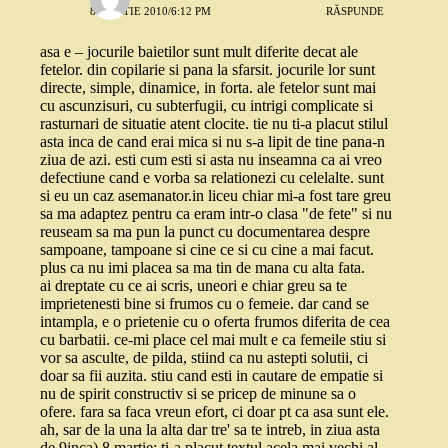
8 MARTIE 2010/6:12 PM
RĂSPUNDE
asa e – jocurile baietilor sunt mult diferite decat ale
fetelor. din copilarie si pana la sfarsit. jocurile lor sunt
directe, simple, dinamice, in forta. ale fetelor sunt mai
cu ascunzisuri, cu subterfugii, cu intrigi complicate si
rasturnari de situatie atent clocite. tie nu ti-a placut stilul
asta inca de cand erai mica si nu s-a lipit de tine pana-n
ziua de azi. esti cum esti si asta nu inseamna ca ai vreo
defectiune cand e vorba sa relationezi cu celelalte. sunt
si eu un caz asemanator.in liceu chiar mi-a fost tare greu
sa ma adaptez pentru ca eram intr-o clasa "de fete" si nu
reuseam sa ma pun la punct cu documentarea despre
sampoane, tampoane si cine ce si cu cine a mai facut.
plus ca nu imi placea sa ma tin de mana cu alta fata.
ai dreptate cu ce ai scris, uneori e chiar greu sa te
imprietenesti bine si frumos cu o femeie. dar cand se
intampla, e o prietenie cu o oferta frumos diferita de cea
cu barbatii. ce-mi place cel mai mult e ca femeile stiu si
vor sa asculte, de pilda, stiind ca nu astepti solutii, ci
doar sa fii auzita. stiu cand esti in cautare de empatie si
nu de spirit constructiv si se pricep de minune sa o
ofere. fara sa faca vreun efort, ci doar pt ca asa sunt ele.
ah, sar de la una la alta dar tre' sa te intreb, in ziua asta
de 9inca) 8 martie: ti-a placut textul acela mai vechi al