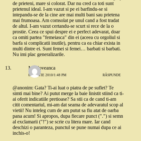
de prieteni, mare si colorat. Dar nu cred ca toti sunt
prietenul ideal. I-am vazut si pe ei barfindu-se si
intepandu-se de la cine are mai multi bani sau prietena
mai frumoasa. Am comsolat pe unul cand a fost tradat
de altul. I-am vazut certandu-se scurt si rece de la o
prostie. Ceea ce spui despre ei e perfect adevarat, doar
ca omiti partea "femeiasca" din ei (aceea cu orgoliul si
barfa si complicatii inutile), pentru ca ea chiar exista in
multi dintre ei. Sunt femei si femei… barbati si barbati.
Nu imi plac generalizarile.
Moldoveanca
8 MARTIE 2010/1:48 PM
RĂSPUNDE
@anonim: Gata? Ti-ai luat o piatra de pe suflet? Te
simti mai bine? Ai putut merge la baie linistit stiind ca ti-
ai oferit indicatiile pretioase? Sa stii ca de cand ti-am
citit comentariul, mi-am dat seama de adevaratul scop al
vietii! Nu inteleg cum de am putut sa fiu atat de oarba
pana acum! Si apropos, dupa fiecare punct (".") si semn
al exclamarii ("!") se scrie cu litera mare. Iar cand
deschizi o paranteza, punctul se pune numai dupa ce ai
inchis-o!