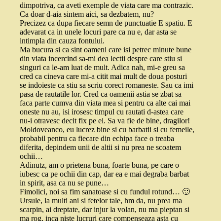
dimpotriva, ca aveti exemple de viata care ma contrazic.
Ca doar d-aia sintem aici, sa dezbatem, nu?
Precizez ca dupa fiecare semn de punctuatie E spatiu. E
adevarat ca in unele locuri pare ca nu e, dar asta se
intimpla din cauza fontului.
Ma bucura si ca sint oameni care isi petrec minute bune
din viata incercind sa-mi dea lectii despre care stiu si
singuri ca le-am luat de mult. Adica nah, mi-e greu sa
cred ca cineva care mi-a citit mai mult de doua posturi
se indoieste ca stiu sa scriu corect romaneste. Sau ca imi
pasa de rautatile lor. Cred ca oamenii astia se zbat sa
faca parte cumva din viata mea si pentru ca alte cai mai
oneste nu au, isi irosesc timpul cu rautati d-astea care
nu-i otravesc decit fix pe ei. Sa va fie de bine, dragilor!
Moldoveanco, eu lucrez bine si cu barbatii si cu femeile,
probabil pentru ca fiecare din echipa face o treaba
diferita, depindem unii de altii si nu prea ne scoatem
ochii…
Adinutz, am o prietena buna, foarte buna, pe care o
iubesc ca pe ochii din cap, dar ea e mai degraba barbat
in spirit, asa ca nu se pune…
Fimolici, noi sa fim sanatoase si cu fundul rotund… 🙂
Ursule, la multi ani si fetelor tale, hm da, nu prea ma
scarpin, ai dreptate, dar injur la volan, nu ma pieptan si
ma rog, inca niste lucruri care compenseaza asta cu