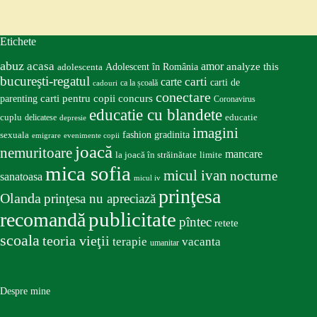
Etichete
abuz
acasa
amor
Adolescent în România
analyze this
adolescenta
bucureşti-regatul
carte
carti
carti de
ca la școală
cadouri
conectare
carti pentru copii
concurs
parenting
Coronavirus
educatie cu blandete
educatie
cuplu
delicatese
depresie
imagini
fashion
gradinita
sexuala
emigrare
evenimente copii
joacă
nemuritoare
mancare
la joacă în străinătate
limite
mica sofia
micul ivan
nocturne
sanatoasa
micul iv
prinţesa
Olanda
prinţesa nu apreciază
publicitate
recomandă
pîntec
retete
scoala
teoria vieţii
terapie
vacanta
umanitar
Despre mine