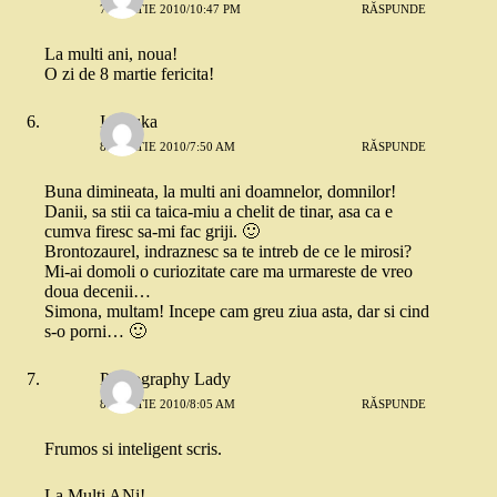
7 MARTIE 2010/10:47 PM
RĂSPUNDE
La multi ani, noua!
O zi de 8 martie fericita!
Ionouka
8 MARTIE 2010/7:50 AM
RĂSPUNDE
Buna dimineata, la multi ani doamnelor, domnilor!
Danii, sa stii ca taica-miu a chelit de tinar, asa ca e
cumva firesc sa-mi fac griji. 🙂
Brontozaurel, indraznesc sa te intreb de ce le mirosi?
Mi-ai domoli o curiozitate care ma urmareste de vreo
doua decenii…
Simona, multam! Incepe cam greu ziua asta, dar si cind
s-o porni… 🙂
Photography Lady
8 MARTIE 2010/8:05 AM
RĂSPUNDE
Frumos si inteligent scris.
La Multi ANi!