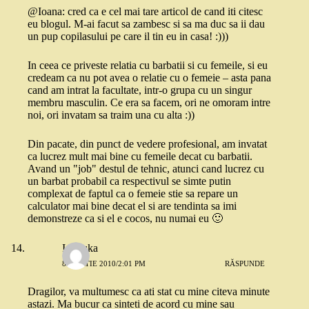
@Ioana: cred ca e cel mai tare articol de cand iti citesc
eu blogul. M-ai facut sa zambesc si sa ma duc sa ii dau
un pup copilasului pe care il tin eu in casa! :)))
In ceea ce priveste relatia cu barbatii si cu femeile, si eu
credeam ca nu pot avea o relatie cu o femeie – asta pana
cand am intrat la facultate, intr-o grupa cu un singur
membru masculin. Ce era sa facem, ori ne omoram intre
noi, ori invatam sa traim una cu alta :))
Din pacate, din punct de vedere profesional, am invatat
ca lucrez mult mai bine cu femeile decat cu barbatii.
Avand un "job" destul de tehnic, atunci cand lucrez cu
un barbat probabil ca respectivul se simte putin
complexat de faptul ca o femeie stie sa repare un
calculator mai bine decat el si are tendinta sa imi
demonstreze ca si el e cocos, nu numai eu 🙂
Ionouka
8 MARTIE 2010/2:01 PM
RĂSPUNDE
Dragilor, va multumesc ca ati stat cu mine citeva minute
astazi. Ma bucur ca sinteti de acord cu mine sau