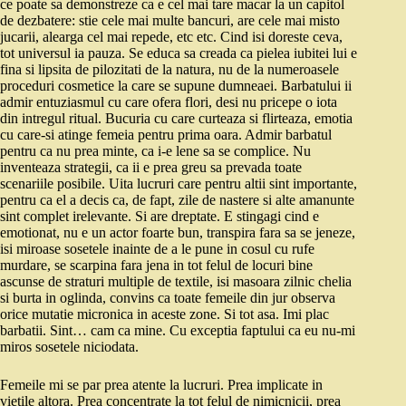
ce poate sa demonstreze ca e cel mai tare macar la un capitol
de dezbatere: stie cele mai multe bancuri, are cele mai misto
jucarii, alearga cel mai repede, etc etc. Cind isi doreste ceva,
tot universul ia pauza. Se educa sa creada ca pielea iubitei lui e
fina si lipsita de pilozitati de la natura, nu de la numeroasele
proceduri cosmetice la care se supune dumneaei. Barbatului ii
admir entuziasmul cu care ofera flori, desi nu pricepe o iota
din intregul ritual. Bucuria cu care curteaza si flirteaza, emotia
cu care-si atinge femeia pentru prima oara. Admir barbatul
pentru ca nu prea minte, ca i-e lene sa se complice. Nu
inventeaza strategii, ca ii e prea greu sa prevada toate
scenariile posibile. Uita lucruri care pentru altii sint importante,
pentru ca el a decis ca, de fapt, zile de nastere si alte amanunte
sint complet irelevante. Si are dreptate. E stingagi cind e
emotionat, nu e un actor foarte bun, transpira fara sa se jeneze,
isi miroase sosetele inainte de a le pune in cosul cu rufe
murdare, se scarpina fara jena in tot felul de locuri bine
ascunse de straturi multiple de textile, isi masoara zilnic chelia
si burta in oglinda, convins ca toate femeile din jur observa
orice mutatie micronica in aceste zone. Si tot asa. Imi plac
barbatii. Sint… cam ca mine. Cu exceptia faptului ca eu nu-mi
miros sosetele niciodata.
Femeile mi se par prea atente la lucruri. Prea implicate in
vietile altora. Prea concentrate la tot felul de nimicnicii, prea