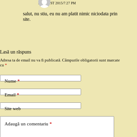
3 AUGUST 2015/7:27 PM
salut, nu stiu, eu nu am platit nimic niciodata prin
site.
Lasă un răspuns
Adresa ta de email nu va fi publicată.
Câmpurile obligatorii sunt marcate
cu
*
Nume
*
Email
*
Site web
Adaugă un comentariu
*