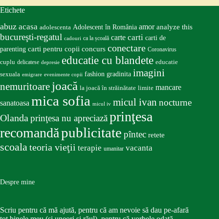
Etichete
abuz
acasa
amor
Adolescent în România
analyze this
adolescenta
bucureşti-regatul
carte
carti
carti de
ca la școală
cadouri
conectare
carti pentru copii
concurs
parenting
Coronavirus
educatie cu blandete
educatie
cuplu
delicatese
depresie
imagini
fashion
gradinita
sexuala
emigrare
evenimente copii
joacă
nemuritoare
mancare
la joacă în străinătate
limite
mica sofia
micul ivan
nocturne
sanatoasa
micul iv
prinţesa
Olanda
prinţesa nu apreciază
publicitate
recomandă
pîntec
retete
scoala
teoria vieţii
terapie
vacanta
umanitar
Despre mine
Scriu pentru că mă ajută, pentru că am nevoie să dau pe-afară
tot binele meu (și uneori și răul), pentru că vorbele odată