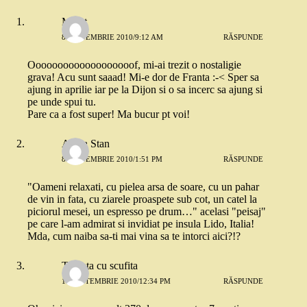
Merat
8 SEPTEMBRIE 2010/9:12 AM
RĂSPUNDE
Ooooooooooooooooooof, mi-ai trezit o nostaligie
grava! Acu sunt saaad! Mi-e dor de Franta :-< Sper sa
ajung in aprilie iar pe la Dijon si o sa incerc sa ajung si
pe unde spui tu.
Pare ca a fost super! Ma bucur pt voi!
Adela Stan
8 SEPTEMBRIE 2010/1:51 PM
RĂSPUNDE
"Oameni relaxati, cu pielea arsa de soare, cu un pahar
de vin in fata, cu ziarele proaspete sub cot, un catel la
piciorul mesei, un espresso pe drum…" acelasi "peisaj"
pe care l-am admirat si invidiat pe insula Lido, Italia!
Mda, cum naiba sa-ti mai vina sa te intorci aici?!?
Tomata cu scufita
10 SEPTEMBRIE 2010/12:34 PM
RĂSPUNDE