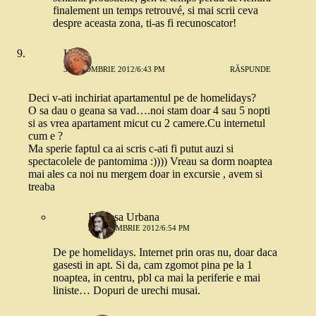
finalement un temps retrouvé, si mai scrii ceva
despre aceasta zona, ti-as fi recunoscator!
Hapi
3 OCTOMBRIE 2012/6:43 PM
RĂSPUNDE
Deci v-ati inchiriat apartamentul pe de homelidays?
O sa dau o geana sa vad….noi stam doar 4 sau 5 nopti
si as vrea apartament micut cu 2 camere.Cu internetul
cum e ?
Ma sperie faptul ca ai scris c-ati fi putut auzi si
spectacolele de pantomima :)))) Vreau sa dorm noaptea
mai ales ca noi nu mergem doar in excursie , avem si
treaba
Printesa Urbana
3 OCTOMBRIE 2012/6:54 PM
De pe homelidays. Internet prin oras nu, doar daca
gasesti in apt. Si da, cam zgomot pina pe la 1
noaptea, in centru, pbl ca mai la periferie e mai
liniste… Dopuri de urechi musai.