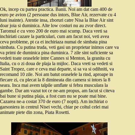
Ok, incep cu partea practica. Banii. Noi am dat cam 400 de
euro pe avion (2 persoane dus intors, Blue Air, rezervate cu 4
luni inainte). Atentie insa, zboruri catre Nisa la Blue Air sint
doar joia si duminica. Alte low costuri nu au zvor direct.
Taromul e cu vreo 200 de euro mai scump. Daca vreti sa
inchiriati cazare la particulari, cum am facut noi, veti avea
ceva probleme, pt ca ei inchiriaza numai de simbata pina
simbata. Cu putina truda, veti gasi un proprietar inimos care va
va primi de duminica pina duminica. 7 zile sint suficiente sa
vedeti toate oraselele intre Cannes si Menton, la granita cu
Italia, cu o zi doua de plaja la mijloc. Daca vreti sa vedeti si
Saint Tropez, care e ceva mai departe, si sa va si odihniti, va
recomand 10 zile. Noi am batut oraselele la rind, aproape in
fiecare zi, cu plecat la 8 dimineata din camera si intors la 8
seara. Inca mai avem talpile umflate si febra musculara la
gambe. Dar am vazut tot ce ne-am propus, am facut si citeva
bai bune si putina plaja, a fost cum nu se poate mai bine.
Cazarea ne-a costat 370 de euro (7 nopti). Am inchiriat o
garsoniera in centrul Nisei vechi, chiar pe coltul celei mai
animate piete din zona, Piata Rosetti.