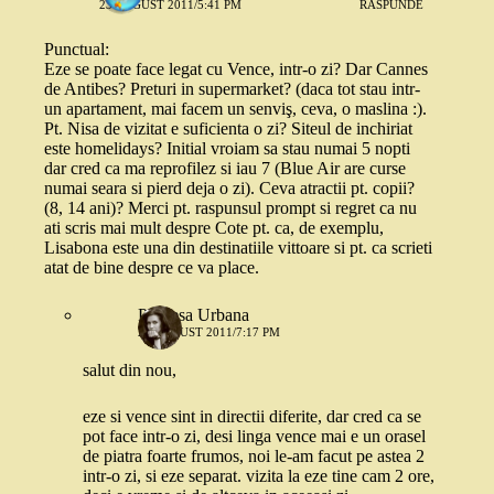
23 AUGUST 2011/5:41 PM
RĂSPUNDE
Punctual:
Eze se poate face legat cu Vence, intr-o zi? Dar Cannes
de Antibes? Preturi in supermarket? (daca tot stau intr-
un apartament, mai facem un senviş, ceva, o maslina :).
Pt. Nisa de vizitat e suficienta o zi? Siteul de inchiriat
este homelidays? Initial vroiam sa stau numai 5 nopti
dar cred ca ma reprofilez si iau 7 (Blue Air are curse
numai seara si pierd deja o zi). Ceva atractii pt. copii?
(8, 14 ani)? Merci pt. raspunsul prompt si regret ca nu
ati scris mai mult despre Cote pt. ca, de exemplu,
Lisabona este una din destinatiile vittoare si pt. ca scrieti
atat de bine despre ce va place.
Printesa Urbana
24 AUGUST 2011/7:17 PM
salut din nou,
eze si vence sint in directii diferite, dar cred ca se
pot face intr-o zi, desi linga vence mai e un orasel
de piatra foarte frumos, noi le-am facut pe astea 2
intr-o zi, si eze separat. vizita la eze tine cam 2 ore,