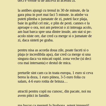
deci e vreme si de altceva in aceeasi zi.
la antibes ajungi cu trenul in 30 de minute, de la
gara pina in port mai faci 5 minute. in atinbe va
puteti plimba o jumatate de zi, puteti face plaja,
baie in golful cel mic, e plin de pesti. cannes e la
aproape o ora, noi am petrecut o zi intreaga acolo,
am luat barca spre una dintre insule, am stat si pe-
acolo niste ore, dar cred ca merge si o jumatate de
zi, daca sinteti pe graba.
pentru nisa as acorda doua zile, poate faceti si o
plaja (e incredibila apa), dar cred ca merge si una
singura daca va miscati rapid. zona veche (si deci
cea mai intersanta) e destul de mica.
preturile sint cam ca in toata europa, 1 euro si ceva
berea la doza, 1 euro piinea, 3-5 euro folia cu
salam, 4-6 euro rotita de brinza…
atractii pentru copii nu cunosc, din pacate, noi nu
avem pitici in familie.
ma bucur ca mergeti la lisabona, astept impresii!