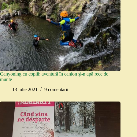
Canyoning cu copiii: aventură în canion și-n apă rece de
munte
13 iulie 2021
9 comentarii