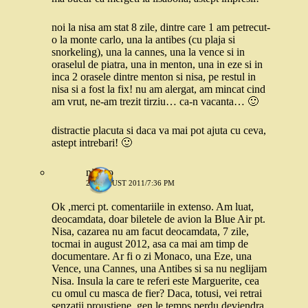
noi la nisa am stat 8 zile, dintre care 1 am petrecut-
o la monte carlo, una la antibes (cu plaja si
snorkeling), una la cannes, una la vence si in
oraselul de piatra, una in menton, una in eze si in
inca 2 orasele dintre menton si nisa, pe restul in
nisa si a fost la fix! nu am alergat, am mincat cind
am vrut, ne-am trezit tirziu… ca-n vacanta… 🙂
distractie placuta si daca va mai pot ajuta cu ceva,
astept intrebari! 🙂
nickro
24 AUGUST 2011/7:36 PM
Ok ,merci pt. comentariile in extenso. Am luat,
deocamdata, doar biletele de avion la Blue Air pt.
Nisa, cazarea nu am facut deocamdata, 7 zile,
tocmai in august 2012, asa ca mai am timp de
documentare. Ar fi o zi Monaco, una Eze, una
Vence, una Cannes, una Antibes si sa nu neglijam
Nisa. Insula la care te referi este Marguerite, cea
cu omul cu masca de fier? Daca, totusi, vei retrai
senzatii proustiene, gen le temps perdu deviendra