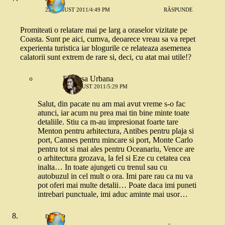
23 AUGUST 2011/4:49 PM
RĂSPUNDE
Promiteati o relatare mai pe larg a oraselor vizitate pe
Coasta. Sunt pe aici, cumva, deoarece vreau sa va repet
experienta turistica iar blogurile ce relateaza asemenea
calatorii sunt extrem de rare si, deci, cu atat mai utile!?
Printesa Urbana
23 AUGUST 2011/5:29 PM
Salut, din pacate nu am mai avut vreme s-o fac
atunci, iar acum nu prea mai tin bine minte toate
detaliile. Stiu ca m-au impresionat foarte tare
Menton pentru arhitectura, Antibes pentru plaja si
port, Cannes pentru mincare si port, Monte Carlo
pentru tot si mai ales pentru Oceanariu, Vence are
o arhitectura grozava, la fel si Eze cu cetatea cea
inalta… In toate ajungeti cu trenul sau cu
autobuzul in cel mult o ora. Imi pare rau ca nu va
pot oferi mai multe detalii… Poate daca imi puneti
intrebari punctuale, imi aduc aminte mai usor…
nickro