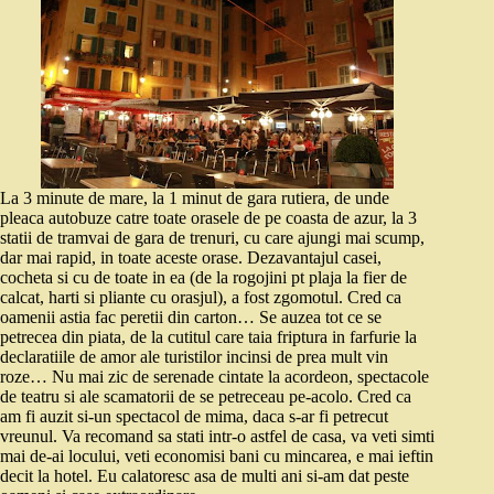
La 3 minute de mare, la 1 minut de gara rutiera, de unde
pleaca autobuze catre toate orasele de pe coasta de azur, la 3
statii de tramvai de gara de trenuri, cu care ajungi mai scump,
dar mai rapid, in toate aceste orase. Dezavantajul casei,
cocheta si cu de toate in ea (de la rogojini pt plaja la fier de
calcat, harti si pliante cu orasjul), a fost zgomotul. Cred ca
oamenii astia fac peretii din carton… Se auzea tot ce se
petrecea din piata, de la cutitul care taia friptura in farfurie la
declaratiile de amor ale turistilor incinsi de prea mult vin
roze… Nu mai zic de serenade cintate la acordeon, spectacole
de teatru si ale scamatorii de se petreceau pe-acolo. Cred ca
am fi auzit si-un spectacol de mima, daca s-ar fi petrecut
vreunul. Va recomand sa stati intr-o astfel de casa, va veti simti
mai de-ai locului, veti economisi bani cu mincarea, e mai ieftin
decit la hotel. Eu calatoresc asa de multi ani si-am dat peste