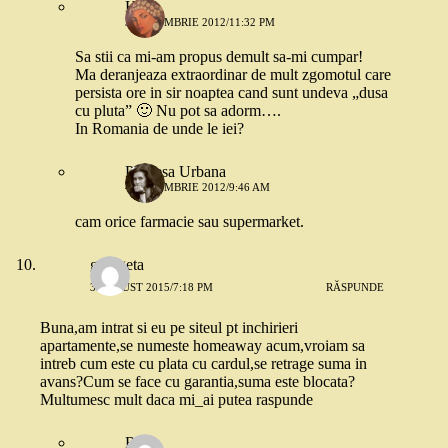
Hapi
3 OCTOMBRIE 2012/11:32 PM
Sa stii ca mi-am propus demult sa-mi cumpar!
Ma deranjeaza extraordinar de mult zgomotul care
persista ore in sir noaptea cand sunt undeva „dusa
cu pluta” 🙂 Nu pot sa adorm….
In Romania de unde le iei?
Printesa Urbana
4 OCTOMBRIE 2012/9:46 AM
cam orice farmacie sau supermarket.
georgeta
3 AUGUST 2015/7:18 PM
RĂSPUNDE
Buna,am intrat si eu pe siteul pt inchirieri
apartamente,se numeste homeaway acum,vroiam sa
intreb cum este cu plata cu cardul,se retrage suma in
avans?Cum se face cu garantia,suma este blocata?
Multumesc mult daca mi_ai putea raspunde
Robo