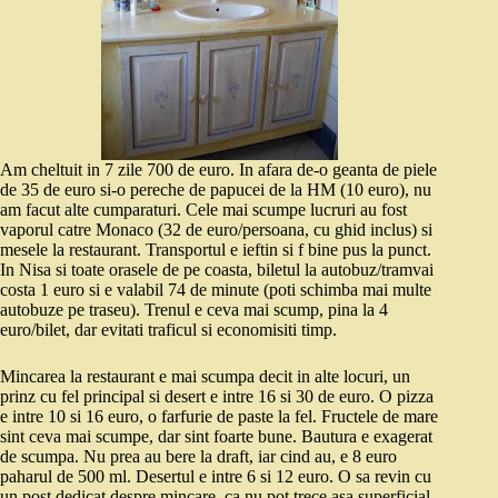
Am cheltuit in 7 zile 700 de euro. In afara de-o geanta de piele
de 35 de euro si-o pereche de papucei de la HM (10 euro), nu
am facut alte cumparaturi. Cele mai scumpe lucruri au fost
vaporul catre Monaco (32 de euro/persoana, cu ghid inclus) si
mesele la restaurant. Transportul e ieftin si f bine pus la punct.
In Nisa si toate orasele de pe coasta, biletul la autobuz/tramvai
costa 1 euro si e valabil 74 de minute (poti schimba mai multe
autobuze pe traseu). Trenul e ceva mai scump, pina la 4
euro/bilet, dar evitati traficul si economisiti timp.
Mincarea la restaurant e mai scumpa decit in alte locuri, un
prinz cu fel principal si desert e intre 16 si 30 de euro. O pizza
e intre 10 si 16 euro, o farfurie de paste la fel. Fructele de mare
sint ceva mai scumpe, dar sint foarte bune. Bautura e exagerat
de scumpa. Nu prea au bere la draft, iar cind au, e 8 euro
paharul de 500 ml. Desertul e intre 6 si 12 euro. O sa revin cu
un post dedicat despre mincare, ca nu pot trece asa superficial