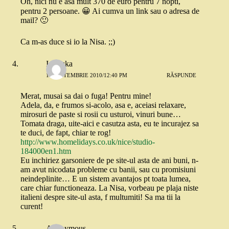
Oh, nici nu e asa mult 370 de euro pentru 7 nopti,
pentru 2 persoane. 😀 Ai cumva un link sau o adresa de
mail? 🙂
Ca m-as duce si io la Nisa. ;;)
Ionouka
10 SEPTEMBRIE 2010/12:40 PM
RĂSPUNDE
Merat, musai sa dai o fuga! Pentru mine!
Adela, da, e frumos si-acolo, asa e, aceiasi relaxare,
mirosuri de paste si rosii cu usturoi, vinuri bune…
Tomata draga, uite-aici e casutza asta, eu te incurajez sa
te duci, de fapt, chiar te rog!
http://www.homelidays.co.uk/nice/studio-
184000en1.htm
Eu inchiriez garsoniere de pe site-ul asta de ani buni, n-
am avut nicodata probleme cu banii, sau cu promisiuni
neindeplinite… E un sistem avantajos pt toata lumea,
care chiar functioneaza. La Nisa, vorbeau pe plaja niste
italieni despre site-ul asta, f multumiti! Sa ma tii la
curent!
Anonymous