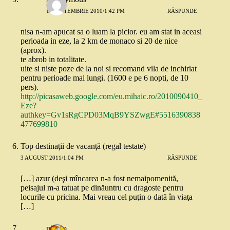
16 SEPTEMBRIE 2010/1:42 PM
RĂSPUNDE
nisa n-am apucat sa o luam la picior. eu am stat in aceasi
perioada in eze, la 2 km de monaco si 20 de nice
(aprox).
te abrob in totalitate.
uite si niste poze de la noi si recomand vila de inchiriat
pentru perioade mai lungi. (1600 e pe 6 nopti, de 10
pers).
http://picasaweb.google.com/eu.mihaic.ro/2010090410_
Eze?
authkey=Gv1sRgCPD03MqB9YSZwgE#5516390838
477699810
Top destinaţii de vacanţă (regal testate)
3 AUGUST 2011/1:04 PM
RĂSPUNDE
[…] azur (deşi mîncarea n-a fost nemaipomenită,
peisajul m-a tatuat pe dinăuntru cu dragoste pentru
locurile cu pricina. Mai vreau cel puţin o dată în viaţa
[…]
nickro