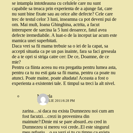
se intampla intotdeauna cu celulele care nu sunt
capabile sa treaca prin experienta de a ajunge fat, care
nu sunt bine fixate sau au orice alte defecte? Cele care
trec de testul celor 3 luni, inseamna ca pot deveni pui de
om. Mai mult, Ioana Ghinghina, actrita, a facut
intrerupere de sarcina la 5 luni deoarece, fatul avea
defecte iremediabile. A luat-o de la inceput iar acum este
mamica unei superbitati.
Daca vrei sa fii mama trebuie sa o iei de la capat, sa
accepti situatia ca pe un pas inainte, fara sa faci greseala
de a te opri si striga catre cer: De ce, Doamne, de ce
mie?
Pentru ca fiinta aceea nu era pregatita pentru lumea asta,
pentru ca tu nu esti gata sa fii mama, pentru ca poate nu
atunci. Poate maine, poate altadata! Aceasta a fost o
experienta a existentei tale. E timpul sa treci la alt nivel.
Mihaela
10 APRILIE 2011/6:28 PM
zarina…si daca nu exista Dumnezeu noi cum am
fost facutzi…crezi in provenirea din
maimute?:Dmie mi se pare absurd..eu cred in
Dumnezeu si mereu voi crede..El este singurul
meu refugiu…o sa vezi si tu cu timpu ca exista