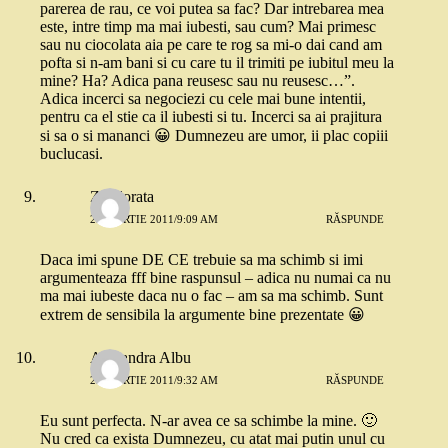
parerea de rau, ce voi putea sa fac? Dar intrebarea mea
este, intre timp ma mai iubesti, sau cum? Mai primesc
sau nu ciocolata aia pe care te rog sa mi-o dai cand am
pofta si n-am bani si cu care tu il trimiti pe iubitul meu la
mine? Ha? Adica pana reusesc sau nu reusesc…”.
Adica incerci sa negociezi cu cele mai bune intentii,
pentru ca el stie ca il iubesti si tu. Incerci sa ai prajitura
si sa o si mananci 😀 Dumnezeu are umor, ii plac copiii
buclucasi.
Zicolorata
29 MARTIE 2011/9:09 AM
RĂSPUNDE
Daca imi spune DE CE trebuie sa ma schimb si imi
argumenteaza fff bine raspunsul – adica nu numai ca nu
ma mai iubeste daca nu o fac – am sa ma schimb. Sunt
extrem de sensibila la argumente bine prezentate 😀
Alexandra Albu
29 MARTIE 2011/9:32 AM
RĂSPUNDE
Eu sunt perfecta. N-ar avea ce sa schimbe la mine. 🙂
Nu cred ca exista Dumnezeu, cu atat mai putin unul cu