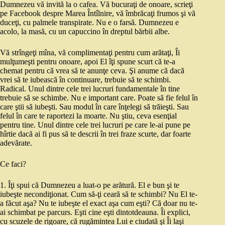
Dumnezeu vă invită la o cafea. Vă bucuraţi de onoare, scrieţi
pe Facebook despre Marea Întîlnire, vă îmbrăcaţi frumos şi vă
duceţi, cu palmele transpirate. Nu e o farsă. Dumnezeu e
acolo, la masă, cu un capuccino în dreptul bărbii albe.
Vă strîngeţi mîna, vă complimentaţi pentru cum arătaţi, Îi
mulţumeşti pentru onoare, apoi El îţi spune scurt că te-a
chemat pentru că vrea să te anunţe ceva. Şi anume că dacă
vrei să te iubească în continuare, trebuie să te schimbi.
Radical. Unul dintre cele trei lucruri fundamentale în tine
trebuie să se schimbe. Nu e important care. Poate să fie felul în
care ştii să iubeşti. Sau modul în care înţelegi să trăieşti. Sau
felul în care te raportezi la moarte. Nu ştiu, ceva esenţial
pentru tine. Unul dintre cele trei lucruri pe care le-ai pune pe
hîrtie dacă ai fi pus să te descrii în trei fraze scurte, dar foarte
adevărate.
Ce faci?
1. Îţi spui că Dumnezeu a luat-o pe arătură. El e bun şi te
iubeşte necondiţionat. Cum să-ţi ceară să te schimbi? Nu El te-
a făcut aşa? Nu te iubeşte el exact aşa cum eşti? Că doar nu te-
ai schimbat pe parcurs. Eşti cine eşti dintotdeauna. Îi explici,
cu scuzele de rigoare, că rugămintea Lui e ciudată şi Îi laşi