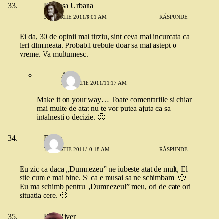
Printesa Urbana
30 MARTIE 2011/8:01 AM
RĂSPUNDE
Ei da, 30 de opinii mai tirziu, sint ceva mai incurcata ca
ieri dimineata. Probabil trebuie doar sa mai astept o
vreme. Va multumesc.
A.O.
30 MARTIE 2011/11:17 AM
Make it on your way… Toate comentariile si chiar
mai multe de atat nu te vor putea ajuta ca sa
intalnesti o decizie. 🙁
Diana
30 MARTIE 2011/10:18 AM
RĂSPUNDE
Eu zic ca daca „Dumnezeu” ne iubeste atat de mult, El
stie cum e mai bine. Si ca e musai sa ne schimbam. 🙂
Eu ma schimb pentru „Dumnezeul” meu, ori de cate ori
situatia cere. 🙂
BlueRiver