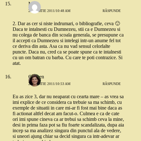
Mara
29 MARTIE 2011/10:48 AM
RĂSPUNDE
2. Dar as cer si niste indrumari, o bibliografie, ceva 🙂
Daca te intalnesti cu Dumnezeu, stii ca e Dumnezeu si
nu colega de banca din scoala generala, se presupune ca
il accepti ca Dumnezeu si intelegi intr-un anume fel tot
ce deriva din asta. Asa ca nu vad sensul celorlalte
puncte. Daca nu, cred ca se poate spune ca te intalnesti
cu un om batran cu barba. Cu care te poti contrazice. Si
atat.
Carmen
29 MARTIE 2011/10:53 AM
RĂSPUNDE
Eu as zice 3, dar nu neaparat cu cearta mare – as vrea sa
imi explice de ce considera ca trebuie sa ma schimb, cu
exemple de situatii in care mi-ar fi fost mai bine daca as
fi actionat altfel decat am facut-o. Culmea e ca de cate
ori imi spune cineva ca ar trebui sa schimb ceva la mine,
desi in prima faza pot sa fiu foarte scandalizata, dupa aia
incep sa ma analizez singura din punctul ala de vedere,
si uneori ajung chiar sa decid singura ca intr-adevar ar