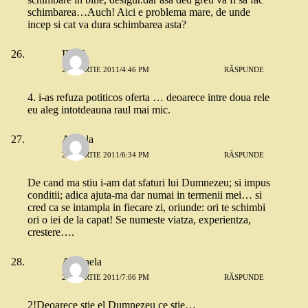
schimbarea…Auch! Aici e problema mare, de unde
incep si cat va dura schimbarea asta?
INTJ
29 MARTIE 2011/4:46 PM
RĂSPUNDE
4. i-as refuza potiticos oferta … deoarece intre doua rele
eu aleg intotdeauna raul mai mic.
Angela
29 MARTIE 2011/6:34 PM
RĂSPUNDE
De cand ma stiu i-am dat sfaturi lui Dumnezeu; si impus
conditii; adica ajuta-ma dar numai in termenii mei… si
cred ca se intampla in fiecare zi, oriunde: ori te schimbi
ori o iei de la capat! Se numeste viatza, experientza,
crestere….
Antonela
29 MARTIE 2011/7:06 PM
RĂSPUNDE
2!Deoarece stie el Dumnezeu ce stie…