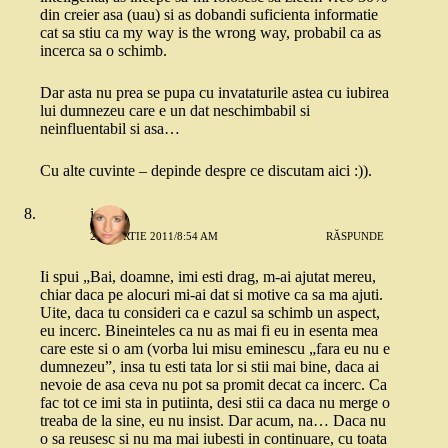
din creier asa (uau) si as dobandi suficienta informatie
cat sa stiu ca my way is the wrong way, probabil ca as
incerca sa o schimb.
Dar asta nu prea se pupa cu invataturile astea cu iubirea
lui dumnezeu care e un dat neschimbabil si
neinfluentabil si asa…
Cu alte cuvinte – depinde despre ce discutam aici :)).
ioana
29 MARTIE 2011/8:54 AM
RĂSPUNDE
Ii spui „Bai, doamne, imi esti drag, m-ai ajutat mereu,
chiar daca pe alocuri mi-ai dat si motive ca sa ma ajuti.
Uite, daca tu consideri ca e cazul sa schimb un aspect,
eu incerc. Bineinteles ca nu as mai fi eu in esenta mea
care este si o am (vorba lui misu eminescu „fara eu nu e
dumnezeu”, insa tu esti tata lor si stii mai bine, daca ai
nevoie de asa ceva nu pot sa promit decat ca incerc. Ca
fac tot ce imi sta in putiinta, desi stii ca daca nu merge o
treaba de la sine, eu nu insist. Dar acum, na… Daca nu
o sa reusesc si nu ma mai iubesti in continuare, cu toata