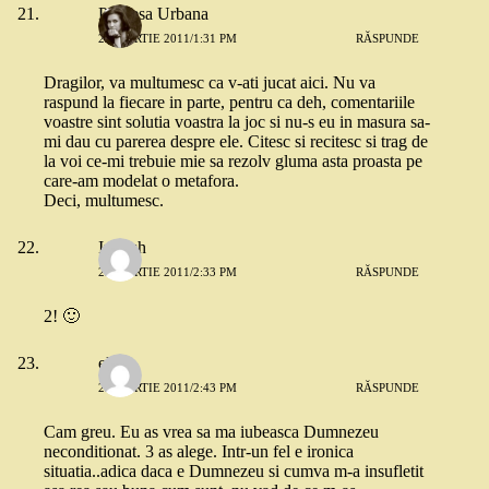
Printesa Urbana
29 MARTIE 2011/1:31 PM
RĂSPUNDE
Dragilor, va multumesc ca v-ati jucat aici. Nu va
raspund la fiecare in parte, pentru ca deh, comentariile
voastre sint solutia voastra la joc si nu-s eu in masura sa-
mi dau cu parerea despre ele. Citesc si recitesc si trag de
la voi ce-mi trebuie mie sa rezolv gluma asta proasta pe
care-am modelat o metafora.
Deci, multumesc.
Irinush
29 MARTIE 2011/2:33 PM
RĂSPUNDE
2! 🙂
elena
29 MARTIE 2011/2:43 PM
RĂSPUNDE
Cam greu. Eu as vrea sa ma iubeasca Dumnezeu
neconditionat. 3 as alege. Intr-un fel e ironica
situatia..adica daca e Dumnezeu si cumva m-a insufletit