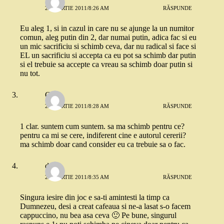
29 MARTIE 2011/8:26 AM
RĂSPUNDE
Eu aleg 1, si in cazul in care nu se ajunge la un numitor
comun, aleg putin din 2, dar numai putin, adica fac si eu
un mic sacrificiu si schimb ceva, dar nu radical si face si
EL un sacrificiu si accepta ca eu pot sa schimb dar putin
si el trebuie sa accepte ca vreau sa schimb doar putin si
nu tot.
Gee
29 MARTIE 2011/8:28 AM
RĂSPUNDE
1 clar. suntem cum suntem. sa ma schimb pentru ce?
pentru ca mi se cere, indiferent cine e autorul cererii?
ma schimb doar cand consider eu ca trebuie sa o fac.
doina
29 MARTIE 2011/8:35 AM
RĂSPUNDE
Singura iesire din joc e sa-ti amintesti la timp ca
Dumnezeu, desi a creat cafeaua si ne-a lasat s-o facem
cappuccino, nu bea asa ceva 🙂 Pe bune, singurul