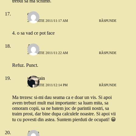
trebui sa ma schimb.
oq
29 MARTIE 2011/11:17 AM
RĂSPUNDE
4. o sa vad ce pot face
Anca
29 MARTIE 2011/11:22 AM
RĂSPUNDE
Refuz. Punct.
un_strain
29 MARTIE 2011/12:14 PM
RĂSPUNDE
Ma trezesc si-mi dau seama ca e doar un vis. Si apoi
avem treburi mult mai importante: sa luam mita, sa
omoram copii, sa ne batem joc de parintii nostri, sa
traim prost, dar bine dupa calculele noastre. Si apoi vii
tu cu povesti din astea. Suntem pierduti de ocupati! 😀
Adina