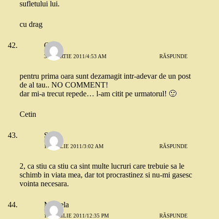
sufletului lui.
cu drag
Quiz
31 MARTIE 2011/4:53 AM
RĂSPUNDE
pentru prima oara sunt dezamagit intr-adevar de un post
de al tau.. NO COMMENT!
dar mi-a trecut repede… l-am citit pe urmatorul! 🙂
Cetin
Sorin
1 APRILIE 2011/3:02 AM
RĂSPUNDE
2, ca stiu ca stiu ca sint multe lucruri care trebuie sa le
schimb in viata mea, dar tot procrastinez si nu-mi gasesc
vointa necesara.
Mihaela
10 APRILIE 2011/12:35 PM
RĂSPUNDE