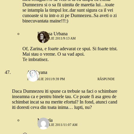
Dumnezeu si o sa fii uimita de maretia lui…toate
se intampla la timpul lor..dar sunt sigura ca il vei
cunoaste si tu intr-o zi pe Dumnezeu..Sa aveti o zi
binecuvantata maine!!!:)
Printesa Urbana
11 APRILIE 2011/9:13 AM
Of, Zarina, e foarte adevarat ce spui. Si foarte trist.
Mai stau o vreme. O sa vad apoi.
Te imbratisez.
AnaAyana
15 APRILIE 2011/9:39 PM
RĂSPUNDE
Daca Dumnezeu iti spune ca trebuie sa faci o schimbare
inseamna ca e pentru binele tau. Ce poate fi asa greu de
schimbat incat sa nu merite efortul? In fond, atunci cand
iti doresti ceva din toata inima… lupti, nu?
Mihaela
16 APRILIE 2011/11:07 AM