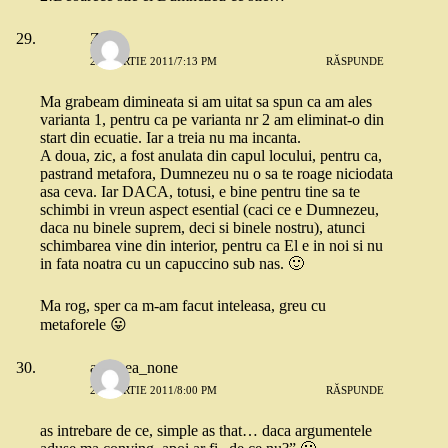
Zuzu
29 MARTIE 2011/7:13 PM
RĂSPUNDE
Ma grabeam dimineata si am uitat sa spun ca am ales
varianta 1, pentru ca pe varianta nr 2 am eliminat-o din
start din ecuatie. Iar a treia nu ma incanta.
A doua, zic, a fost anulata din capul locului, pentru ca,
pastrand metafora, Dumnezeu nu o sa te roage niciodata
asa ceva. Iar DACA, totusi, e bine pentru tine sa te
schimbi in vreun aspect esential (caci ce e Dumnezeu,
daca nu binele suprem, deci si binele nostru), atunci
schimbarea vine din interior, pentru ca El e in noi si nu
in fata noatra cu un capuccino sub nas. 🙂
Ma rog, sper ca m-am facut inteleasa, greu cu
metaforele 😛
andreea_none
29 MARTIE 2011/8:00 PM
RĂSPUNDE
as intrebare de ce, simple as that… daca argumentele