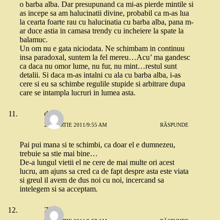
o barba alba. Dar presupunand ca mi-as pierde mintile si
as incepe sa am halucinatii divine, probabil ca m-as lua
la cearta foarte rau cu halucinatia cu barba alba, pana m-
ar duce astia in camasa trendy cu incheiere la spate la
balamuc.
Un om nu e gata niciodata. Ne schimbam in continuu
insa paradoxal, suntem la fel mereu…Acu’ ma gandesc
ca daca nu omor lume, nu fur, nu mint…restul sunt
detalii. Si daca m-as intalni cu ala cu barba alba, i-as
cere si eu sa schimbe regulile stupide si arbitrare dupa
care se intampla lucruri in lumea asta.
dana
29 MARTIE 2011/9:55 AM
RĂSPUNDE
Pai pui mana si te schimbi, ca doar el e dumnezeu,
trebuie sa stie mai bine…
De-a lungul vietii el ne cere de mai multe ori acest
lucru, am ajuns sa cred ca de fapt despre asta este viata
si greul il avem de dus noi cu noi, incercand sa
intelegem si sa acceptam.
Zuzu