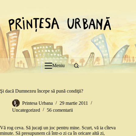
Sari
la
conținut
Meniu
Şi dacă Dumnezeu începe să pună condiţii?
Printesa Urbana
29 martie 2011
Uncategorized
56 comentarii
Vă rog ceva. Să jucaţi un joc pentru mine. Scurt, vă ia cîteva
minute. Să presupunem că într-o zi ca în oricare altă zi,