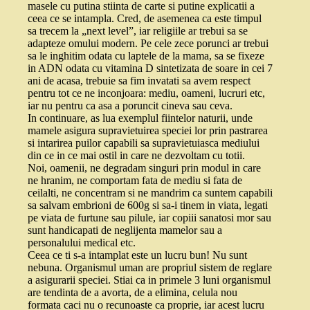
masele cu putina stiinta de carte si putine explicatii a
ceea ce se intampla. Cred, de asemenea ca este timpul
sa trecem la „next level”, iar religiile ar trebui sa se
adapteze omului modern. Pe cele zece porunci ar trebui
sa le inghitim odata cu laptele de la mama, sa se fixeze
in ADN odata cu vitamina D sintetizata de soare in cei 7
ani de acasa, trebuie sa fim invatati sa avem respect
pentru tot ce ne inconjoara: mediu, oameni, lucruri etc,
iar nu pentru ca asa a poruncit cineva sau ceva.
In continuare, as lua exemplul fiintelor naturii, unde
mamele asigura supravietuirea speciei lor prin pastrarea
si intarirea puilor capabili sa supravietuiasca mediului
din ce in ce mai ostil in care ne dezvoltam cu totii.
Noi, oamenii, ne degradam singuri prin modul in care
ne hranim, ne comportam fata de mediu si fata de
ceilalti, ne concentram si ne mandrim ca suntem capabili
sa salvam embrioni de 600g si sa-i tinem in viata, legati
pe viata de furtune sau pilule, iar copiii sanatosi mor sau
sunt handicapati de neglijenta mamelor sau a
personalului medical etc.
Ceea ce ti s-a intamplat este un lucru bun! Nu sunt
nebuna. Organismul uman are propriul sistem de reglare
a asigurarii speciei. Stiai ca in primele 3 luni organismul
are tendinta de a avorta, de a elimina, celula nou
formata caci nu o recunoaste ca proprie, iar acest lucru