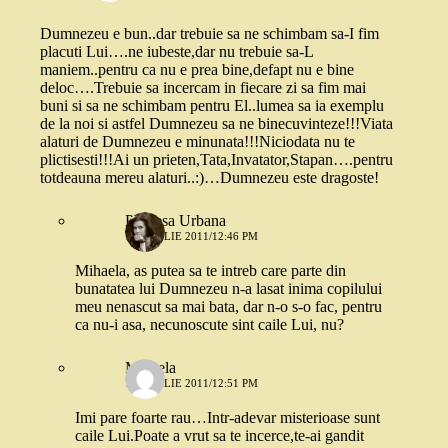
Dumnezeu e bun..dar trebuie sa ne schimbam sa-I fim
placuti Lui….ne iubeste,dar nu trebuie sa-L
maniem..pentru ca nu e prea bine,defapt nu e bine
deloc….Trebuie sa incercam in fiecare zi sa fim mai
buni si sa ne schimbam pentru El..lumea sa ia exemplu
de la noi si astfel Dumnezeu sa ne binecuvinteze!!!Viata
alaturi de Dumnezeu e minunata!!!Niciodata nu te
plictisesti!!!Ai un prieten,Tata,Invatator,Stapan….pentru
totdeauna mereu alaturi..:)…Dumnezeu este dragoste!
Printesa Urbana
10 APRILIE 2011/12:46 PM
Mihaela, as putea sa te intreb care parte din
bunatatea lui Dumnezeu n-a lasat inima copilului
meu nenascut sa mai bata, dar n-o s-o fac, pentru
ca nu-i asa, necunoscute sint caile Lui, nu?
Mihaela
10 APRILIE 2011/12:51 PM
Imi pare foarte rau…Intr-adevar misterioase sunt
caile Lui.Poate a vrut sa te incerce,te-ai gandit