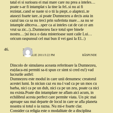
tatal ei si surioara ei mai mare care nu prea a inteles…
poate s-ar fi intamplat s la tine la fel..si nu ai fi
rezistat..cand se naste si o tii la piept..o alaptezi..te
atasezi foarte tare..si poate Dumnezeu a decis asta in
cazul tau ca sa nu treci prin suferinta mare…sa nu se
intample alttceva…sper ca ai inteles cat de cat ce am
vrut sa zic..:)..Dumnezeu face totul spre binele
nostru…:)si inca o data misterioase sunt caile Lui…
oricum raspunsul cel mai bun il vei gasi la El..:)
zarina
10 APRILIE 2011/3:22 PM
RĂSPUNDE
Dincolo de simularea aceasta referitoare la Dumnezeu,
eu(daca-mi permiti sa-ti spun ce simt si cred eu!) vad
lucrurile astfel:
Dumnezeu este modul in care unii denumesc creatorul
acestei lumi. In niciun caz eu nu-l vad ca pe un mos cu
barba, nici ca pe un duh, nici ca pe un zeu, poate ca nici
nu exista.Poate din intamplare ne aflam aici acum, in
echilibrul acesta perfect care permite viata. Un pic mai
aproape sau mai departe de locul in care se afla planeta
noastra si totul o ia razna. Nu mi-e foarte clar.
Consider ca religia este o modalitate de a disciplina