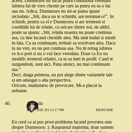
aceea, Dumnezeu nu mi-ar putea conditiona vreodata
iubirea lui de vreo chestie pe care as putea eu sa o fac
sau nu. Adica, Dumnezeu nu mi-ar putea spune
niciodata: „Stii, daca nu te schimbi, am terminat-o!”. In
schimb, pentru ca el e Dumnezeu si are termenii si
conditiile lui de relatie, ca oricare dintre noi, de altfel,
poate sa spuna: „Stii, relatia noastra nu poate continua
asa, cu tine facand chestiile alea. Ma simt tradat si mintit
in fata. Ca sa continuam, trebuie sa rezolvam alea. Daca
tu nu vrei, eu nu pot continua asa. Nu iti retrag iubirea
ce ti-o port si nu o voi face vreodata. Doar ca Eu nu
modific termenii relatiei, ca tu sa intri in profil. Cand te
razgandesti, sunt aici. Pana atunci, nu mai continuam
asa.”
Deci, draga printesa, nu pot alege dintre variantele tale
si am adaugat o alta perspectiva.
Oricum, multumesc de provocare. Mi-a placut la
nebunie.
Andrada
30 MARTIE 2011/2:17 PM
RĂSPUNDE
Eu cred ca ai pus prost problema facand povestea asta
despre Dumnezeu :). Raspunsul majoritar, doar suntem