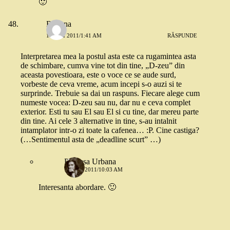
🙂
Roxana
10 MAI 2011/1:41 AM
RĂSPUNDE
Interpretarea mea la postul asta este ca rugamintea asta
de schimbare, cumva vine tot din tine, „D-zeu” din
aceasta povestioara, este o voce ce se aude surd,
vorbeste de ceva vreme, acum incepi s-o auzi si te
surprinde. Trebuie sa dai un raspuns. Fiecare alege cum
numeste vocea: D-zeu sau nu, dar nu e ceva complet
exterior. Esti tu sau El sau El si cu tine, dar mereu parte
din tine. Ai cele 3 alternative in tine, s-au intalnit
intamplator intr-o zi toate la cafenea… :P. Cine castiga?
(…Sentimentul asta de „deadline scurt” …)
Printesa Urbana
10 MAI 2011/10:03 AM
Interesanta abordare. 🙂