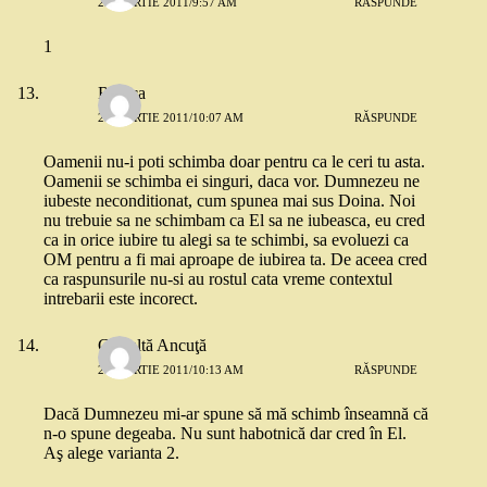
29 MARTIE 2011/9:57 AM
RĂSPUNDE
1
Raluca
29 MARTIE 2011/10:07 AM
RĂSPUNDE
Oamenii nu-i poti schimba doar pentru ca le ceri tu asta.
Oamenii se schimba ei singuri, daca vor. Dumnezeu ne
iubeste neconditionat, cum spunea mai sus Doina. Noi
nu trebuie sa ne schimbam ca El sa ne iubeasca, eu cred
ca in orice iubire tu alegi sa te schimbi, sa evoluezi ca
OM pentru a fi mai aproape de iubirea ta. De aceea cred
ca raspunsurile nu-si au rostul cata vreme contextul
intrebarii este incorect.
Cealaltă Ancuţă
29 MARTIE 2011/10:13 AM
RĂSPUNDE
Dacă Dumnezeu mi-ar spune să mă schimb înseamnă că
n-o spune degeaba. Nu sunt habotnică dar cred în El.
Aş alege varianta 2.