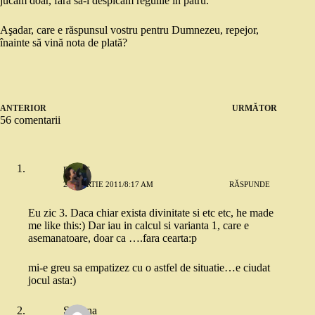
jucăm doar, fără să-i despicăm regulile în patru.
Aşadar, care e răspunsul vostru pentru Dumnezeu, repejor,
înainte să vină nota de plată?
ANTERIOR
URMĂTOR
56 comentarii
miss s
29 MARTIE 2011/8:17 AM
RĂSPUNDE
Eu zic 3. Daca chiar exista divinitate si etc etc, he made
me like this:) Dar iau in calcul si varianta 1, care e
asemanatoare, doar ca ….fara cearta:p
mi-e greu sa empatizez cu o astfel de situatie…e ciudat
jocul asta:)
Simona