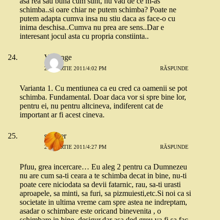
asa rea sau buna cum sunt, nu vad de ce m-as
schimba..si oare chiar ne putem schimba? Poate ne
putem adapta cumva insa nu stiu daca as face-o cu
inima deschisa..Cumva nu prea are sens..Dar e
interesant jocul asta cu propria constiinta..
Vertange
29 MARTIE 2011/4:02 PM
RĂSPUNDE
Varianta 1. Cu mentiunea ca eu cred ca oamenii se pot
schimba. Fundamental. Doar daca vor si spre bine lor,
pentru ei, nu pentru altcineva, indiferent cat de
important ar fi acest cineva.
szqwer
29 MARTIE 2011/4:27 PM
RĂSPUNDE
Pfuu, grea incercare… Eu aleg 2 pentru ca Dumnezeu
nu are cum sa-ti ceara a te schimba decat in bine, nu-ti
poate cere niciodata sa devii fatarnic, rau, sa-ti urasti
aproapele, sa minti, sa furi, sa pizmuiesti,etc.Si noi ca si
societate in ultima vreme cam spre astea ne indreptam,
asadar o schimbare este oricand binevenita , o
schimbare in bine, desigur.dar asa ded greu va fi sa fac