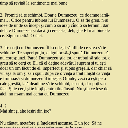
timp să revină la sentimente mai bune.
2. Promiţi să te schimbi. Doar e Dumnezeu, ce doamne iartă-
mă… Orice pentru iubirea lui Dumnezeu. O să fie greu, n-ai
idee de unde să începi şi cum o să arăţi cînd o să termini, dar
deh, e Dumnezeu şi dacă-ţi cere asta, deh, ştie El mai bine de
ce. Sigur merită. O faci.
3. Te cerţi cu Dumnezeu. Îl iscodeşti să afli de ce vrea să te
schimbe. Te superi puţin, e jignitor să-ţi spună Dumnezeu că
nu corespunzi. Parcă Dumnezeu ştia tot, ar trebui să ştie tot, e
greu să te cerţi cu El, că el deţine adevărul suprem şi tu eşti
doar un om făcut de el, imperfect şi supus greşelii, dar chiar să
vii aşa la om şi să-i spui, după ce o viaţă a trăit liniştit că viaţa
e frumoasă şi dumnezeu îl iubeşte, Omule, vezi că eşti pe o
cale greşită, iată deadline să te schimbi, e scurt, dar poţi s-o
faci. Şi te cerţi şi te lupţi pentru tine însuţi. Nu ştiu ce iese de
aici, nu m-am mai certat cu Dumnezeu.
4. ?
Mai sînt şi alte ieşiri din joc?
Nu căutaţi metafore şi înţelesuri ascunse. E un joc. Să ne