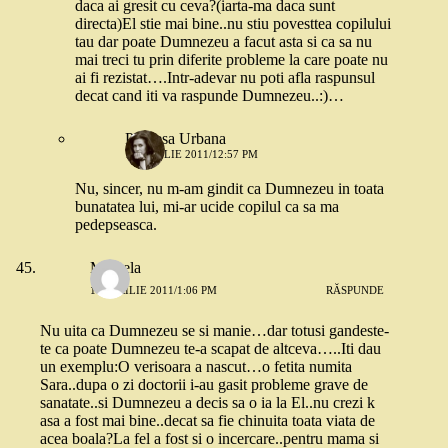
daca ai gresit cu ceva?(iarta-ma daca sunt
directa)El stie mai bine..nu stiu povesttea copilului
tau dar poate Dumnezeu a facut asta si ca sa nu
mai treci tu prin diferite probleme la care poate nu
ai fi rezistat….Intr-adevar nu poti afla raspunsul
decat cand iti va raspunde Dumnezeu..:)…
Printesa Urbana
10 APRILIE 2011/12:57 PM
Nu, sincer, nu m-am gindit ca Dumnezeu in toata
bunatatea lui, mi-ar ucide copilul ca sa ma
pedepseasca.
Mihaela
10 APRILIE 2011/1:06 PM
RĂSPUNDE
Nu uita ca Dumnezeu se si manie…dar totusi gandeste-
te ca poate Dumnezeu te-a scapat de altceva…..Iti dau
un exemplu:O verisoara a nascut…o fetita numita
Sara..dupa o zi doctorii i-au gasit probleme grave de
sanatate..si Dumnezeu a decis sa o ia la El..nu crezi k
asa a fost mai bine..decat sa fie chinuita toata viata de
acea boala?La fel a fost si o incercare..pentru mama si