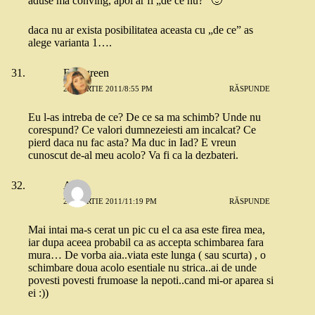
aduse ma conving, apoi ar fi „de ce nu?” 🙂
daca nu ar exista posibilitatea aceasta cu „de ce” as
alege varianta 1….
Evergreen
29 MARTIE 2011/8:55 PM
RĂSPUNDE
Eu l-as intreba de ce? De ce sa ma schimb? Unde nu
corespund? Ce valori dumnezeiesti am incalcat? Ce
pierd daca nu fac asta? Ma duc in Iad? E vreun
cunoscut de-al meu acolo? Va fi ca la dezbateri.
A.O.
29 MARTIE 2011/11:19 PM
RĂSPUNDE
Mai intai ma-s cerat un pic cu el ca asa este firea mea,
iar dupa aceea probabil ca as accepta schimbarea fara
mura… De vorba aia..viata este lunga ( sau scurta) , o
schimbare doua acolo esentiale nu strica..ai de unde
povesti povesti frumoase la nepoti..cand mi-or aparea si
ei :))