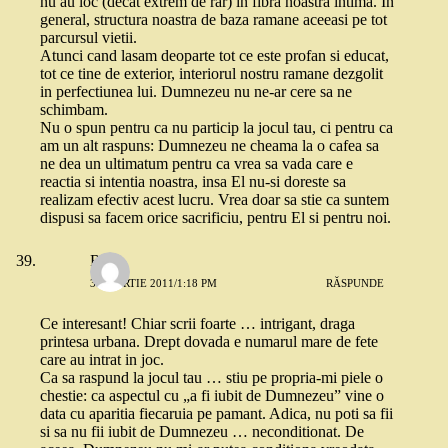
nu au loc (decat extrem de rar) in fibra noastra intima. In
general, structura noastra de baza ramane aceeasi pe tot
parcursul vietii.
Atunci cand lasam deoparte tot ce este profan si educat,
tot ce tine de exterior, interiorul nostru ramane dezgolit
in perfectiunea lui. Dumnezeu nu ne-ar cere sa ne
schimbam.
Nu o spun pentru ca nu particip la jocul tau, ci pentru ca
am un alt raspuns: Dumnezeu ne cheama la o cafea sa
ne dea un ultimatum pentru ca vrea sa vada care e
reactia si intentia noastra, insa El nu-si doreste sa
realizam efectiv acest lucru. Vrea doar sa stie ca suntem
dispusi sa facem orice sacrificiu, pentru El si pentru noi.
Rina
30 MARTIE 2011/1:18 PM
RĂSPUNDE
Ce interesant! Chiar scrii foarte … intrigant, draga
printesa urbana. Drept dovada e numarul mare de fete
care au intrat in joc.
Ca sa raspund la jocul tau … stiu pe propria-mi piele o
chestie: ca aspectul cu „a fi iubit de Dumnezeu” vine o
data cu aparitia fiecaruia pe pamant. Adica, nu poti sa fii
si sa nu fii iubit de Dumnezeu … neconditionat. De