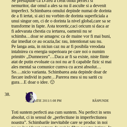
Se presupune ca D-zeu a creat omul perfect si
nemuritor, dar omul a ales sa nu il asculte si a devenit
imperfect. Schimbarea omului depinde numai de dorinta
de a fi iertat, si aici nu vorbim de dorinta superficiala a
unui singur om, ci de o dorinta la nivel global,care sa se
transforme in fapte. Asta teoretic,caci oricum si daca ar
fi adevarata chestia cu iertarea, oamenii nu se
schimba…doar se amagesc ca de maine vor fi mai buni,
dar imediat ce au ocazia,fac rau, intentionat sau nu.
Pe langa asta, in niciun caz nu ar fi posibila vreodata
intalnirea cu energia superioara pe care noi o numim
primitiv „Dumnezeu”…Daca ar fi sa existe, niste fiinte
atat de putin evoluate ca noi nu ar fi capabile fizic si mai
ales mental sa comunice cumva cu acest absolut…
So….nicio varianta. Schimbarea asta depinde doar de
fiecare individ in parte…Parerea mea si nu sariti cu
gura…E doar o idee. 🙂
Maya
30 MARTIE 2011/1:08 PM
RĂSPUNDE
Toti suntem perfecti asa cum suntem. Nu perfect in sens
absolut, ci in sensul de „perfectiune in imperfectiunea
noastra”. Schimbarile inevitabile care se produc in noi