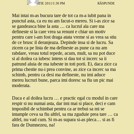
29 MARTIE 2011/1:30 PM
RĂSPUNDE
Mai intai m-as bucura tare de tot ca m-a iubit pana in
punctul asta, ca eu nu am facut-o mereu. Si i-as zice sa
se gandeasca bine la asta … ca lucrul ala care ma
defineste si la care vrea sa renunt e chiar un motiv
pentru care i-am fost draga atata vreme si as vrea sa stiu
de ce brusc il deranjeaza. Depinde insa si de lucru. Sa
zicem ca pe lista de ma defineste as pune ca nu am
rabdare, vreau totul repede, acum, mult, sa nu pot duce
si al doilea ca iubesc intens si dau tot si incerc sa ii
patrund aluia de ma iubeste in toti porii. Ei, daca zice ca
prima chestie nu-i prea convine, as zice ca incerc sa ma
schimb, pentru ca desi ma defineste, nu imi aduce
mereu lucruri bune, parca imi doresc sa fiu un pic mai
moderata.
Daca e al doilea lucru … e practic egal cu modul in care
respir si nu numai asta, dar imi mai si place, deci e cam
imposibil de schimbat pentru ca ar trebui sa mi se
intample ceva sa fiu altfel, sa ma zguduie prea tare … ca
altfel, nu vad cum. Si m-as supara si-as pleca… si as fi
fara de Dumnezeu, na!