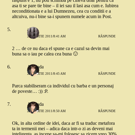
raspuns e 1; nu poti schimba pe cineva doar pentru ca
asa ti se pare tie bine – il iei sau il lasi asa cum e. Iubirea
neconditionata e a lui Dumnezeu, cea cu conditii e a
altcuiva, nu-i bine sa-i spunem numele acum in Post.
alina
29 MARTIE 2011/8:41 AM
RĂSPUNDE
2 … de ce nu daca el spune ca e cazul sa devin mai
buna sa o iau pe calea cea buna 🙂
Andrada
29 MARTIE 2011/8:45 AM
RĂSPUNDE
Parca stabiliseram ca individul cu barba e un personaj
de poveste… :)) :P.
Andrada
29 MARTIE 2011/8:50 AM
RĂSPUNDE
Ok, in alta ordine de idei, daca ar fi sa traduc metafora
ta in termenii mei – adica daca intr-o zi as deveni mai
inteligenta, as incepe sa-mi folosesc sa zicem vreo 30%