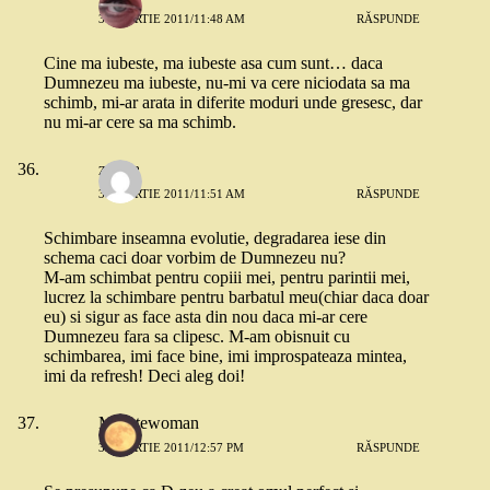
30 MARTIE 2011/11:48 AM
RĂSPUNDE
Cine ma iubeste, ma iubeste asa cum sunt… daca
Dumnezeu ma iubeste, nu-mi va cere niciodata sa ma
schimb, mi-ar arata in diferite moduri unde gresesc, dar
nu mi-ar cere sa ma schimb.
zarina
30 MARTIE 2011/11:51 AM
RĂSPUNDE
Schimbare inseamna evolutie, degradarea iese din
schema caci doar vorbim de Dumnezeu nu?
M-am schimbat pentru copiii mei, pentru parintii mei,
lucrez la schimbare pentru barbatul meu(chiar daca doar
eu) si sigur as face asta din nou daca mi-ar cere
Dumnezeu fara sa clipesc. M-am obisnuit cu
schimbarea, imi face bine, imi improspateaza mintea,
imi da refresh! Deci aleg doi!
Minutewoman
30 MARTIE 2011/12:57 PM
RĂSPUNDE