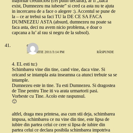
majoritar credinciosi (cel putin declarat), ar fi ,,daca
exist, Dumnezeu ma iubeste” si cred ca asta nu te ajuta
in incercarea de a face o alegere :). Accentul se pune de
la – ce ar trebui sa faci TU la DE CE SA FACA
DUMNEZEU ASTA (absurd, dumnezeu nu poate sa
faca asta, deci nu avem nicio problema, e doar o
capcana a lu’ al rau si negru de la subsol).
oana
30 MARTIE 2011/3:14 PM
RĂSPUNDE
4. EL esti tu:)
Schimbarea vine din tine, cand vine, daca vine. Si
oricand se intampla asta inseamna ca atunci trebuie sa se
intample.
Dumnezeu este in tine. Tu esti Dumnezeu. Si dragostea
de Tine pentru Tine iti va arata urmartorii pasi.
Vorbeste cu Tine. Acolo este raspunsul.
🙂
altfel, draga mea printesa, asa cum stii deja, schimbarea
impusa, schimbarea ce nu vine din tine, este lipsa de
iubire din partea celui ce cere si lipsa de iubire din
partea celui ce declara posibila schimbarea impotriva