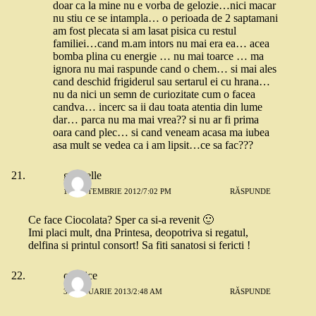
doar ca la mine nu e vorba de gelozie…nici macar
nu stiu ce se intampla… o perioada de 2 saptamani
am fost plecata si am lasat pisica cu restul
familiei…cand m.am intors nu mai era ea… acea
bomba plina cu energie … nu mai toarce … ma
ignora nu mai raspunde cand o chem… si mai ales
cand deschid frigiderul sau sertarul ei cu hrana…
nu da nici un semn de curiozitate cum o facea
candva… incerc sa ii dau toata atentia din lume
dar… parca nu ma mai vrea?? si nu ar fi prima
oara cand plec… si cand veneam acasa ma iubea
asa mult se vedea ca i am lipsit…ce sa fac???
gabrielle
14 SEPTEMBRIE 2012/7:02 PM
RĂSPUNDE
Ce face Ciocolata? Sper ca si-a revenit 🙂
Imi placi mult, dna Printesa, deopotriva si regatul,
delfina si printul consort! Sa fiti sanatosi si fericti !
candice
31 IANUARIE 2013/2:48 AM
RĂSPUNDE