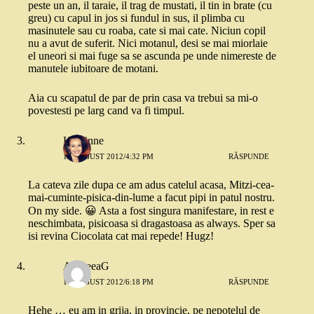
peste un an, il taraie, il trag de mustati, il tin in brate (cu
greu) cu capul in jos si fundul in sus, il plimba cu
masinutele sau cu roaba, cate si mai cate. Niciun copil
nu a avut de suferit. Nici motanul, desi se mai miorlaie
el uneori si mai fuge sa se ascunda pe unde nimereste de
manutele iubitoare de motani.
Aia cu scapatul de par de prin casa va trebui sa mi-o
povestesti pe larg cand va fi timpul.
Kzarinne
17 AUGUST 2012/4:32 PM
RĂSPUNDE
La cateva zile dupa ce am adus catelul acasa, Mitzi-cea-
mai-cuminte-pisica-din-lume a facut pipi in patul nostru.
On my side. 😀 Asta a fost singura manifestare, in rest e
neschimbata, pisicoasa si dragastoasa as always. Sper sa
isi revina Ciocolata cat mai repede! Hugz!
AndreeaG
17 AUGUST 2012/6:18 PM
RĂSPUNDE
Hehe … eu am in grija, in provincie, pe nepotelul de