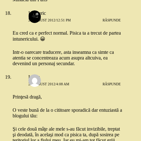
Intuneric
20 AUGUST 2012/12:51 PM
RĂSPUNDE
Eu cred ca e perfect normal. Pisica ta a trecut de partea
intunericului. 😀
Intr-o oarecare traducere, asta inseamna ca simte ca
atentia se concentreaza acum asupra altcuiva, ea
devenind un personaj secundar.
Laura
22 AUGUST 2012/4:08 AM
RĂSPUNDE
Prinţesă dragă,
O veste bună de la o cititoare sporadică dar entuziastă a
blogului tău:
Şi cele două mâţe ale mele s-au făcut invizibile, treptat
şi deodată, în acelaşi mod ca pisica ta, după sosirea pe
teritoriul lor a fiului meu. Iar eu mi-am tot făcut griji