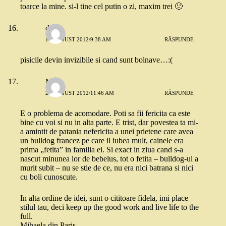
toarce la mine. si-l tine cel putin o zi, maxim trei 🙂
dana
19 AUGUST 2012/9:38 AM
RĂSPUNDE
pisicile devin invizibile si cand sunt bolnave…:(
M
20 AUGUST 2012/11:46 AM
RĂSPUNDE
E o problema de acomodare. Poti sa fii fericita ca este
bine cu voi si nu in alta parte. E trist, dar povestea ta mi-
a amintit de patania nefericita a unei prietene care avea
un bulldog francez pe care il iubea mult, cainele era
prima „fetita” in familia ei. Si exact in ziua cand s-a
nascut minunea lor de bebelus, tot o fetita – bulldog-ul a
murit subit – nu se stie de ce, nu era nici batrana si nici
cu boli cunoscute.
In alta ordine de idei, sunt o cititoare fidela, imi place
stilul tau, deci keep up the good work and live life to the
full.
Mihaela din Paris