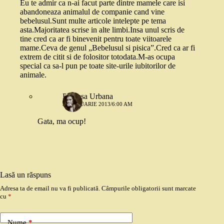
Eu te admir ca n-ai facut parte dintre mamele care isi
abandoneaza animalul de companie cand vine
bebelusul.Sunt multe articole intelepte pe tema
asta.Majoritatea scrise in alte limbi.Insa unul scris de
tine cred ca ar fi binevenit pentru toate viitoarele
mame.Ceva de genul „Bebelusul si pisica”.Cred ca ar fi
extrem de citit si de folositor totodata.M-as ocupa
special ca sa-l pun pe toate site-urile iubitorilor de
animale.
Printesa Urbana
31 IANUARIE 2013/6:00 AM
Gata, ma ocup!
Lasă un răspuns
Adresa ta de email nu va fi publicată.
Câmpurile obligatorii sunt marcate
cu
*
Nume
*