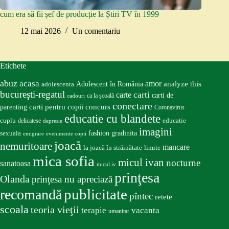
cum era să fii șef de producție la Știri TV în 1999
12 mai 2026
Un comentariu
Etichete
abuz
acasa
amor
Adolescent în România
analyze this
adolescenta
bucureşti-regatul
carte
carti
carti de
ca la școală
cadouri
conectare
carti pentru copii
concurs
parenting
Coronavirus
educatie cu blandete
educatie
cuplu
delicatese
depresie
imagini
fashion
gradinita
sexuala
emigrare
evenimente copii
joacă
nemuritoare
mancare
la joacă în străinătate
limite
mica sofia
micul ivan
nocturne
sanatoasa
micul iv
prinţesa
Olanda
prinţesa nu apreciază
publicitate
recomandă
pîntec
retete
scoala
teoria vieţii
terapie
vacanta
umanitar