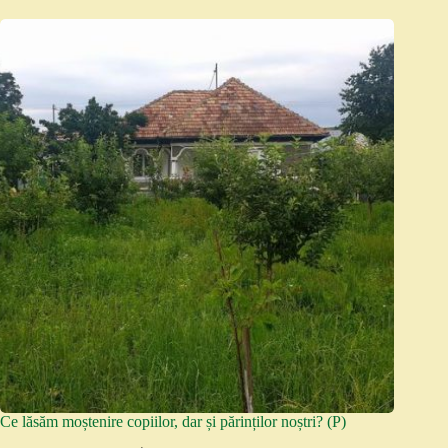
Ce lăsăm moștenire copiilor, dar și părinților noștri? (P)