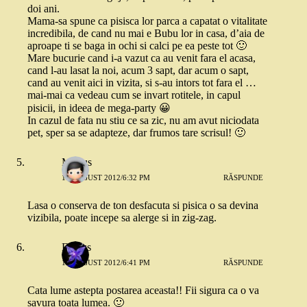
doi ani.
Mama-sa spune ca pisisca lor parca a capatat o vitalitate
incredibila, de cand nu mai e Bubu lor in casa, d’aia de
aproape ti se baga in ochi si calci pe ea peste tot 🙂
Mare bucurie cand i-a vazut ca au venit fara el acasa,
cand l-au lasat la noi, acum 3 sapt, dar acum o sapt,
cand au venit aici in vizita, si s-au intors tot fara el …
mai-mai ca vedeau cum se invart rotitele, in capul
pisicii, in ideea de mega-party 😀
In cazul de fata nu stiu ce sa zic, nu am avut niciodata
pet, sper sa se adapteze, dar frumos tare scrisul! 🙂
Marius
17 AUGUST 2012/6:32 PM
RĂSPUNDE
Lasa o conserva de ton desfacuta si pisica o sa devina
vizibila, poate incepe sa alerge si in zig-zag.
Elenus
17 AUGUST 2012/6:41 PM
RĂSPUNDE
Cata lume astepta postarea aceasta!! Fii sigura ca o va
savura toata lumea. 🙂