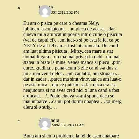
MARA
30 AUGUST 2012/9:52 PM
Eu am o pisica pe care o cheama Nely,
iubitoare,ascultatoare…nu pleca de acasa…dar
cineva mi-a aruncat in poarta intr-o cutie o pisicuta
(vai de capul ei)…am luat-o si pe asta la fel ca pe
NELY de alt fel care a fost tot aruncata. De cand
am luat ultima pisicuta ..Mitzy..cea mare a stat
numai fugara…nu ma mai privea in ochi ..nu mai
statea in brate la mine, venea manca si pleca ..prin
curte..gradina…pana acum 3 zile cand s-a dus si
nu a mai venit deloc…am cautat-o, am strigat-o…
dar in zadar…parca ma simt vinovata ca am luat-o
pe asta mica…dar ce puteam sa fac daca era asa
neajutorata si nu avea cred nici o luna cand a fost
aruncata…?..Poate cineva sa-mi spuna daca se
mai intoarce…ca nu pot dormi noaptea …tot merg
afara si o strig….
Alexandra
2 SEPTEMBRIE 2019/3:11 AM
Buna am si eu o problema la fel de asemanatoare