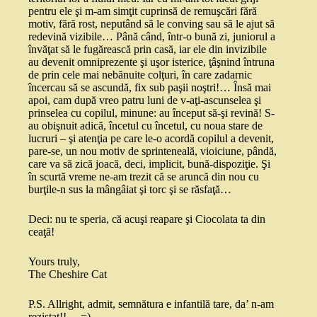
pentru ele şi m-am simţit cuprinsă de remuşcări fără
motiv, fără rost, neputând să le conving sau să le ajut să
redevină vizibile… Până când, într-o bună zi, juniorul a
învăţat să le fugărească prin casă, iar ele din invizibile
au devenit omniprezente şi uşor isterice, ţâşnind întruna
de prin cele mai nebănuite colţuri, în care zadarnic
încercau să se ascundă, fix sub paşii noştri!… Însă mai
apoi, cam după vreo patru luni de v-aţi-ascunselea şi
prinselea cu copilul, minune: au început să-şi revină! S-
au obişnuit adică, încetul cu încetul, cu noua stare de
lucruri – şi atenţia pe care le-o acordă copilul a devenit,
pare-se, un nou motiv de sprinteneală, vioiciune, pândă,
care va să zică joacă, deci, implicit, bună-dispoziţie. Şi
în scurtă vreme ne-am trezit că se aruncă din nou cu
burţile-n sus la mângâiat şi torc şi se răsfaţă…
Deci: nu te speria, că acuşi reapare şi Ciocolata ta din
ceaţă!
Yours truly,
The Cheshire Cat
P.S. Allright, admit, semnătura e infantilă tare, da’ n-am
rezistat!!… =)