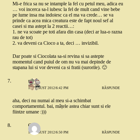
Mi-e frica sa nu se intample la fel cu petul meu, adica eu
… voi incerca sa-l iubesc la fel de mult cand vine bebe
pe lume insa ma indoiesc ca el ma va crede… se va
prinde ca acea mica creatura este de fapt noul sef al
casei si ma astept la 2 reactii…:
1. ne va scoate pe toti afara din casa (deci ar lua-o razna
rau de tot)
2. va deveni ca Cioco a ta, deci … invizibil.
Dar poate si Ciocolata sa-si revina si sa astepte
momentul cand puiul de om nu va mai depinde de
stapana lui si vor deveni ca si fratii (surorile). 🙂
mara
17 AUGUST 2012/6:42 PM
RĂSPUNDE
aha, deci nu numai al meu si-a schimbat
comportamentul. bai, mâțele astea chiar sunt si ele
fiintze umane :)))
Carla
17 AUGUST 2012/6:50 PM
RĂSPUNDE