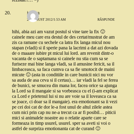
iuliana
27 AUGUST 2012/1:53 AM
RĂSPUNDE
hihi, abia azi am vazut postul si vine tare la fix 🙂
cainele meu care era destul de des certat/mustrat de am
zis ca ramane cu sechele ca latra fix langa micul nou
stapan (vladi) si il sperie pana la lacrimi a dat azi dovada
de o maaare iubire pt micul lui lord. am revenit dintr-o
vacanta de o saptamana si cainele nu stia cum sa se
furiseze mai bine langa vladi, sa il amusine fericit, sa il
limbaceasca, sa faca cumva ca sa fie smotocit de maini
micute 🙂 (asta in conditiile in care bunicii nici nu vor
sa auda de asa ceva si il certau)… iar vladi la fel se ferea
de bunici, se smucea din mana lor, facea orice sa ajunga
la Lord sa il mangaie si sa vorbeasca cu el (i-am explicat
ca Lord e prietenul lui si nu are voie sa il loveasca ca sa
se joace, ci doar sa il mangaie). era emotionant sa ii vezi
pe cei doi cat de dor le-a fost unul de altul zilele astea
cum nici prin cap nu ne-a trecut ca ar fi posibil… piticii
mici si animalele noastre au o relatie aparte care se
formeaza in timp usurel, usurel. sper sa aveti si voi o
astfel de surpriza emotionanta cat de curand 🙂