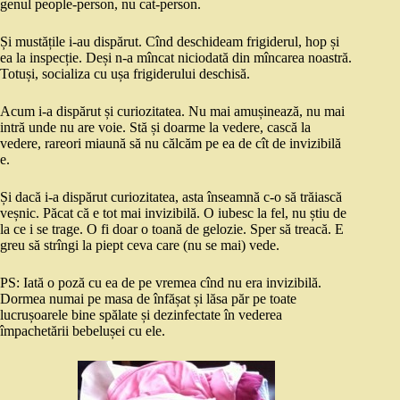
genul people-person, nu cat-person.
Și mustățile i-au dispărut. Cînd deschideam frigiderul, hop și
ea la inspecție. Deși n-a mîncat niciodată din mîncarea noastră.
Totuși, socializa cu ușa frigiderului deschisă.
Acum i-a dispărut și curiozitatea. Nu mai amușinează, nu mai
intră unde nu are voie. Stă și doarme la vedere, cască la
vedere, rareori miaună să nu călcăm pe ea de cît de invizibilă
e.
Și dacă i-a dispărut curiozitatea, asta înseamnă c-o să trăiască
veșnic. Păcat că e tot mai invizibilă. O iubesc la fel, nu știu de
la ce i se trage. O fi doar o toană de gelozie. Sper să treacă. E
greu să strîngi la piept ceva care (nu se mai) vede.
PS: Iată o poză cu ea de pe vremea cînd nu era invizibilă.
Dormea numai pe masa de înfășat și lăsa păr pe toate
lucrușoarele bine spălate și dezinfectate în vederea
împachetării bebelușei cu ele.