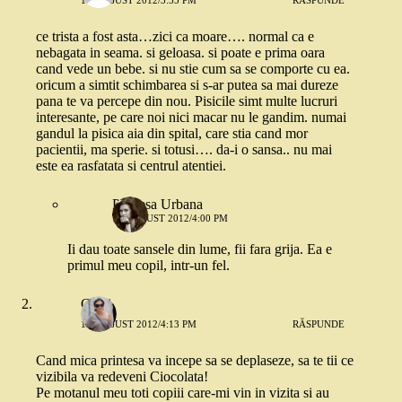
ce trista a fost asta…zici ca moare…. normal ca e
nebagata in seama. si geloasa. si poate e prima oara
cand vede un bebe. si nu stie cum sa se comporte cu ea.
oricum a simtit schimbarea si s-ar putea sa mai dureze
pana te va percepe din nou. Pisicile simt multe lucruri
interesante, pe care noi nici macar nu le gandim. numai
gandul la pisica aia din spital, care stia cand mor
pacientii, ma sperie. si totusi…. da-i o sansa.. nu mai
este ea rasfatata si centrul atentiei.
Printesa Urbana
17 AUGUST 2012/4:00 PM
Ii dau toate sansele din lume, fii fara grija. Ea e
primul meu copil, intr-un fel.
Cami
17 AUGUST 2012/4:13 PM
RĂSPUNDE
Cand mica printesa va incepe sa se deplaseze, sa te tii ce
vizibila va redeveni Ciocolata!
Pe motanul meu toti copiii care-mi vin in vizita si au