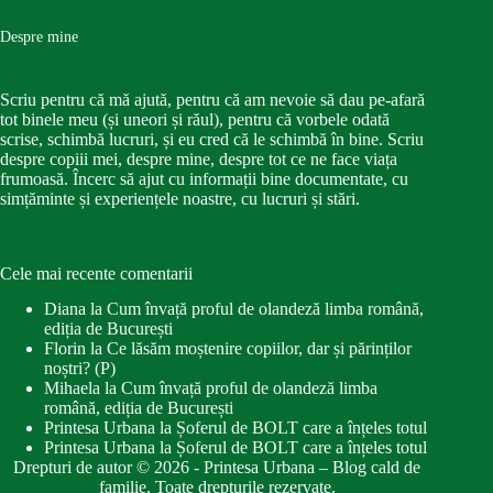
Despre mine
Scriu pentru că mă ajută, pentru că am nevoie să dau pe-afară
tot binele meu (și uneori și răul), pentru că vorbele odată
scrise, schimbă lucruri, și eu cred că le schimbă în bine. Scriu
despre copiii mei, despre mine, despre tot ce ne face viața
frumoasă. Încerc să ajut cu informații bine documentate, cu
simțăminte și experiențele noastre, cu lucruri și stări.
Cele mai recente comentarii
Diana
la
Cum învață proful de olandeză limba română,
ediția de București
Florin
la
Ce lăsăm moștenire copiilor, dar și părinților
noștri? (P)
Mihaela
la
Cum învață proful de olandeză limba
română, ediția de București
Printesa Urbana
la
Șoferul de BOLT care a înțeles totul
Printesa Urbana
la
Șoferul de BOLT care a înțeles totul
Drepturi de autor © 2026 - Printesa Urbana – Blog cald de
familie. Toate drepturile rezervate.