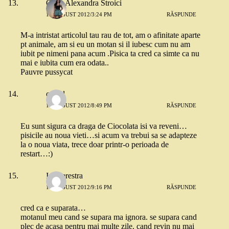
Oana Alexandra Stroici
18 AUGUST 2012/3:24 PM
RĂSPUNDE
M-a intristat articolul tau rau de tot, am o afinitate aparte
pt animale, am si eu un motan si il iubesc cum nu am
iubit pe nimeni pana acum .Pisica ta cred ca simte ca nu
mai e iubita cum era odata..
Pauvre pussycat
catgal
18 AUGUST 2012/8:49 PM
RĂSPUNDE
Eu sunt sigura ca draga de Ciocolata isi va reveni…
pisicile au noua vieti…si acum va trebui sa se adapteze
la o noua viata, trece doar printr-o perioada de
restart…:)
Istraterestra
18 AUGUST 2012/9:16 PM
RĂSPUNDE
cred ca e suparata…
motanul meu cand se supara ma ignora. se supara cand
plec de acasa pentru mai multe zile. cand revin nu mai