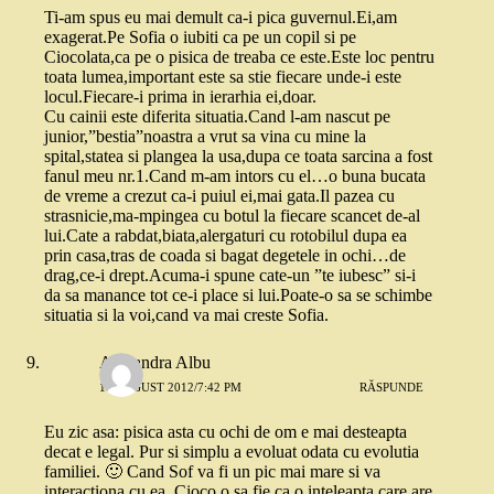
Ti-am spus eu mai demult ca-i pica guvernul.Ei,am
exagerat.Pe Sofia o iubiti ca pe un copil si pe
Ciocolata,ca pe o pisica de treaba ce este.Este loc pentru
toata lumea,important este sa stie fiecare unde-i este
locul.Fiecare-i prima in ierarhia ei,doar.
Cu cainii este diferita situatia.Cand l-am nascut pe
junior,”bestia”noastra a vrut sa vina cu mine la
spital,statea si plangea la usa,dupa ce toata sarcina a fost
fanul meu nr.1.Cand m-am intors cu el…o buna bucata
de vreme a crezut ca-i puiul ei,mai gata.Il pazea cu
strasnicie,ma-mpingea cu botul la fiecare scancet de-al
lui.Cate a rabdat,biata,alergaturi cu rotobilul dupa ea
prin casa,tras de coada si bagat degetele in ochi…de
drag,ce-i drept.Acuma-i spune cate-un ”te iubesc” si-i
da sa manance tot ce-i place si lui.Poate-o sa se schimbe
situatia si la voi,cand va mai creste Sofia.
Alexandra Albu
17 AUGUST 2012/7:42 PM
RĂSPUNDE
Eu zic asa: pisica asta cu ochi de om e mai desteapta
decat e legal. Pur si simplu a evoluat odata cu evolutia
familiei. 🙂 Cand Sof va fi un pic mai mare si va
interactiona cu ea, Cioco o sa fie ca o inteleapta care are