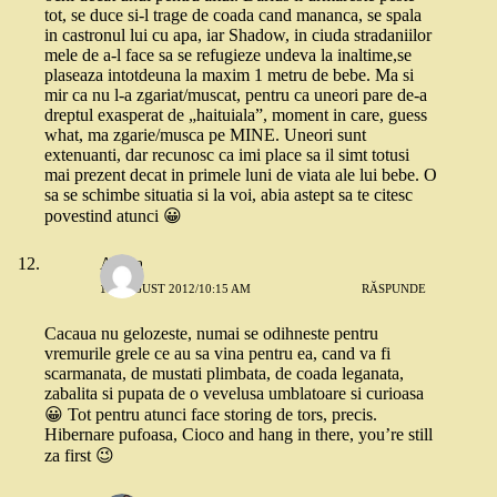
tot, se duce si-l trage de coada cand mananca, se spala
in castronul lui cu apa, iar Shadow, in ciuda stradaniilor
mele de a-l face sa se refugieze undeva la inaltime,se
plaseaza intotdeuna la maxim 1 metru de bebe. Ma si
mir ca nu l-a zgariat/muscat, pentru ca uneori pare de-a
dreptul exasperat de „haituiala”, moment in care, guess
what, ma zgarie/musca pe MINE. Uneori sunt
extenuanti, dar recunosc ca imi place sa il simt totusi
mai prezent decat in primele luni de viata ale lui bebe. O
sa se schimbe situatia si la voi, abia astept sa te citesc
povestind atunci 😀
Adina
18 AUGUST 2012/10:15 AM
RĂSPUNDE
Cacaua nu gelozeste, numai se odihneste pentru
vremurile grele ce au sa vina pentru ea, cand va fi
scarmanata, de mustati plimbata, de coada leganata,
zabalita si pupata de o vevelusa umblatoare si curioasa
😀 Tot pentru atunci face storing de tors, precis.
Hibernare pufoasa, Cioco and hang in there, you’re still
za first 😉