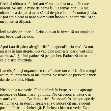
Cred că ultima oară cînd am văzut-o a fost în ziua în care am
născut. Se uita la mine de parcă își lua rămas bun. Eu mă
uitam la ea de parcă avea să mă despice în două contracția aia.
Apoi am plecat să nasc și-am venit înapoi după trei zile. Și ea
începuse să dispară.
Întîi i-a dispărut părul. A dus-o ta-su la frizer, să nu umple de
păr bebelușul cel nou.
Apoi i-au dispărut alergăturile în diagonală prin casă. Acum
aleargă în linii drepte, n-o văd cînd pornește, dar o văd cînd
aterizează. Și cînd patinează pe parchet. Patinează tot mai mult
ca o pisică invizibilă.
I-au dispărut și organele cu care înainte torcea. Oricît o mîngîi
acum, nu prea vrea să mai toarcă. Se freacă de picioarele mele,
dar de tors, ntz. Nimic.
Nici copila n-o vede. Cînd o plimb în brațe, o aduc aproape
aproape de blana maro. Și nimic. Nu că pisica ar băga-o în
seamă vreun pic. Ba dimpotrivă. Se așează foarte aproape de
ea numai ca să stea cu spatele și s-o ignore cît mai evident
posibil. Pisica pe bebelușă. Bebelușa chiar n-o vede. Ea e