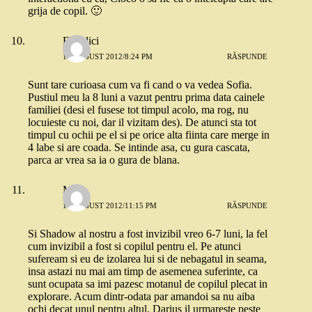
grija de copil. 🙂
Fimolici
17 AUGUST 2012/8:24 PM
RĂSPUNDE
Sunt tare curioasa cum va fi cand o va vedea Sofia.
Pustiul meu la 8 luni a vazut pentru prima data cainele
familiei (desi el fusese tot timpul acolo, ma rog, nu
locuieste cu noi, dar il vizitam des). De atunci sta tot
timpul cu ochii pe el si pe orice alta fiinta care merge in
4 labe si are coada. Se intinde asa, cu gura cascata,
parca ar vrea sa ia o gura de blana.
Mira
17 AUGUST 2012/11:15 PM
RĂSPUNDE
Si Shadow al nostru a fost invizibil vreo 6-7 luni, la fel
cum invizibil a fost si copilul pentru el. Pe atunci
sufeream si eu de izolarea lui si de nebagatul in seama,
insa astazi nu mai am timp de asemenea suferinte, ca
sunt ocupata sa imi pazesc motanul de copilul plecat in
explorare. Acum dintr-odata par amandoi sa nu aiba
ochi decat unul pentru altul. Darius il urmareste peste