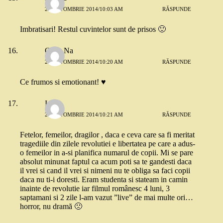
21 OCTOMBRIE 2014/10:03 AM
RĂSPUNDE
Imbratisari! Restul cuvintelor sunt de prisos 🙂
Oana Na
21 OCTOMBRIE 2014/10:20 AM
RĂSPUNDE
Ce frumos si emotionant! ♥
Ioana
21 OCTOMBRIE 2014/10:21 AM
RĂSPUNDE
Fetelor, femeilor, dragilor , daca e ceva care sa fi meritat
tragediile din zilele revolutiei e libertatea pe care a adus-
o femeilor in a-si planifica numarul de copii. Mi se pare
absolut minunat faptul ca acum poti sa te gandesti daca
il vrei si cand il vrei si nimeni nu te obliga sa faci copii
daca nu ti-i doresti. Eram studenta si stateam in camin
inainte de revolutie iar filmul românesc 4 luni, 3
saptamani si 2 zile l-am vazut ”live” de mai multe ori…
horror, nu dramă 🙁