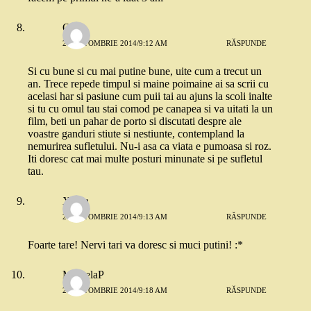
Oana
21 OCTOMBRIE 2014/9:12 AM
RĂSPUNDE
Si cu bune si cu mai putine bune, uite cum a trecut un
an. Trece repede timpul si maine poimaine ai sa scrii cu
acelasi har si pasiune cum puii tai au ajuns la scoli inalte
si tu cu omul tau stai comod pe canapea si va uitati la un
film, beti un pahar de porto si discutati despre ale
voastre ganduri stiute si nestiunte, contempland la
nemurirea sufletului. Nu-i asa ca viata e pumoasa si roz.
Iti doresc cat mai multe posturi minunate si pe sufletul
tau.
Xenia
21 OCTOMBRIE 2014/9:13 AM
RĂSPUNDE
Foarte tare! Nervi tari va doresc si muci putini! :*
MihaelaP
21 OCTOMBRIE 2014/9:18 AM
RĂSPUNDE