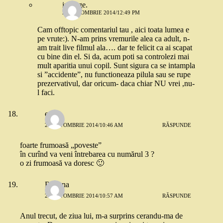
irina ge.
21 OCTOMBRIE 2014/12:49 PM
Cam offtopic comentariul tau , aici toata lumea e
pe vrute:). N-am prins vremurile alea ca adult, n-
am trait live filmul ala…. dar te felicit ca ai scapat
cu bine din el. Si da, acum poti sa controlezi mai
mult aparitia unui copil. Sunt sigura ca se intampla
si ”accidente”, nu functioneaza pilula sau se rupe
prezervativul, dar oricum- daca chiar NU vrei ,nu-
l faci.
edi
21 OCTOMBRIE 2014/10:46 AM
RĂSPUNDE
foarte frumoasă „poveste”
în curînd va veni întrebarea cu numărul 3 ?
o zi frumoasă va doresc 🙂
Roxana
21 OCTOMBRIE 2014/10:57 AM
RĂSPUNDE
Anul trecut, de ziua lui, m-a surprins cerandu-ma de