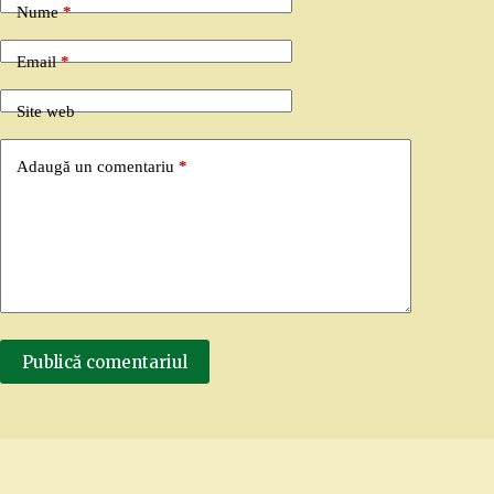
Nume
*
Email
*
Site web
Adaugă un comentariu
*
Publică comentariul