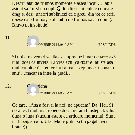
Descrii atat de frumos momentele astea incat …. abia
astept sa fac si eu copii 🙂 Iti citesc articolele cu mare
drag si desi, uneori subliniezi ca e greu, din tot ce scrii
reiese ca e frumos, e al naibii de frumos sa ai copii :).
Bravo pt inspiratie!
Alina
21 OCTOMBRIE 2014/9:19 AM
RĂSPUNDE
Si noi am avem discutia asta aproape lunar de vreo 4-5
luni, doar ca invers! El vrea acu (ca doar el nu sta asa
mult cu piticu) si eu vreau sa mai astept macar pana la
anu’…macar sa intre la gradi…
Georgiana
21 OCTOMBRIE 2014/9:26 AM
RĂSPUNDE
Ce tare…Asa a fost si la noi, ne apucam? Da. Hai. Si
ne-a iesit mult mai repede decat ne-am fi asteptat. Chiar
dupa o luna:)) acum astept cu ardoare momentul. Sunt
in 38 saptamani. Ufa. Mai e putin si tin gagalicea in
brate.:))