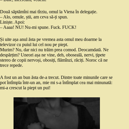
Două săptămîni mai tîrziu, omul la Viena în delegație.
– Alo, omule, știi, am ceva să-ți spun.
Liniște. Apoi:
– Aaaa! NU! Nu-mi spune. Fuck. FUCK!
Și uite așa anul ăsta pe vremea asta omul meu doarme la
televizor cu puiul lui cel nou pe piept.
Murim? Nu, dar nici nu trăim prea comod. Deocamdată. Ne
despărțim? Uneori așa ne vine, deh, oboseală, nervi, țipete
stereo de copii nervoși, obosiți, flămînzi, răciți. Noroc că ne
trece repede.
A fost un an bun ăsta de-a trecut. Dintre toate minunile care se
pot întîmpla într-un an, mie mi s-a întîmplat cea mai minunată:
mi-a crescut la piept un pui!