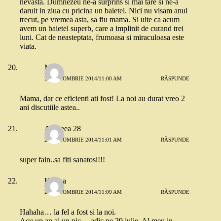
nevasta. Dumnezeu ne-a surprins si mai tare si ne-a
daruit in ziua cu pricina un baietel. Nici nu visam anul
trecut, pe vremea asta, sa fiu mama. Si uite ca acum
avem un baietel superb, care a implinit de curand trei
luni. Cat de neasteptata, frumoasa si miraculoasa este
viata.
Meg
21 OCTOMBRIE 2014/11:00 AM
RĂSPUNDE
Mama, dar ce eficienti ati fost! La noi au durat vreo 2
ani discutiile astea..
Andreea 28
21 OCTOMBRIE 2014/11:01 AM
RĂSPUNDE
super fain..sa fiti sanatosi!!!
Korina
21 OCTOMBRIE 2014/11:09 AM
RĂSPUNDE
Hahaha… la fel a fost si la noi.
Acu un an ai un pic… adic pe 29 iulie. Al meu in