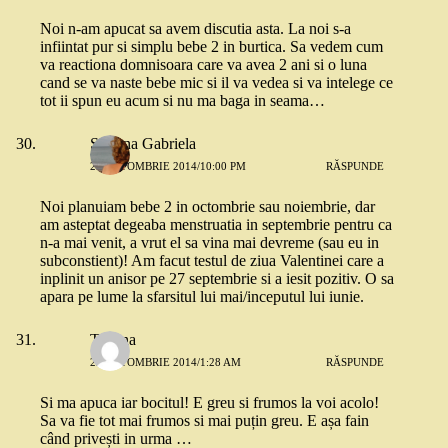
Noi n-am apucat sa avem discutia asta. La noi s-a
infiintat pur si simplu bebe 2 in burtica. Sa vedem cum
va reactiona domnisoara care va avea 2 ani si o luna
cand se va naste bebe mic si il va vedea si va intelege ce
tot ii spun eu acum si nu ma baga in seama…
Simona Gabriela
21 OCTOMBRIE 2014/10:00 PM
RĂSPUNDE
Noi planuiam bebe 2 in octombrie sau noiembrie, dar
am asteptat degeaba menstruatia in septembrie pentru ca
n-a mai venit, a vrut el sa vina mai devreme (sau eu in
subconstient)! Am facut testul de ziua Valentinei care a
inplinit un anisor pe 27 septembrie si a iesit pozitiv. O sa
apara pe lume la sfarsitul lui mai/inceputul lui iunie.
Tatiana
22 OCTOMBRIE 2014/1:28 AM
RĂSPUNDE
Si ma apuca iar bocitul! E greu si frumos la voi acolo!
Sa va fie tot mai frumos si mai puțin greu. E așa fain
când privești in urma …