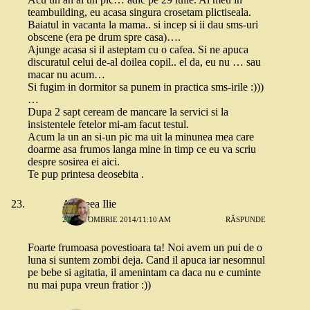
teambuilding, eu acasa singura crosetam plictiseala.
Baiatul in vacanta la mama.. si incep si ii dau sms-uri
obscene (era pe drum spre casa)….
Ajunge acasa si il asteptam cu o cafea. Si ne apuca
discuratul celui de-al doilea copil.. el da, eu nu … sau
macar nu acum…
Si fugim in dormitor sa punem in practica sms-irile :)))
…
Dupa 2 sapt ceream de mancare la servici si la
insistentele fetelor mi-am facut testul.
Acum la un an si-un pic ma uit la minunea mea care
doarme asa frumos langa mine in timp ce eu va scriu
despre sosirea ei aici.
Te pup printesa deosebita .
Andreea Ilie
21 OCTOMBRIE 2014/11:10 AM
RĂSPUNDE
Foarte frumoasa povestioara ta! Noi avem un pui de o
luna si suntem zombi deja. Cand il apuca iar nesomnul
pe bebe si agitatia, il amenintam ca daca nu e cuminte
nu mai pupa vreun fratior :))