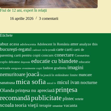
Fiul de 12 ani, expert în relații
16 aprilie 2026
3 comentarii
Etichete
abuz
acasa
amor
Adolescent în România
analyze this
adolescenta
bucureşti-regatul
carte
carti
carti de
ca la școală
cadouri
conectare
carti pentru copii
concurs
parenting
Coronavirus
educatie cu blandete
educatie
cuplu
delicatese
depresie
imagini
fashion
gradinita
sexuala
emigrare
evenimente copii
joacă
nemuritoare
mancare
la joacă în străinătate
limite
mica sofia
micul ivan
nocturne
sanatoasa
micul iv
prinţesa
Olanda
prinţesa nu apreciază
publicitate
recomandă
pîntec
retete
scoala
teoria vieţii
terapie
vacanta
umanitar