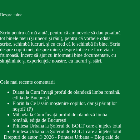
Despre mine
Scriu pentru că mă ajută, pentru că am nevoie să dau pe-afară
tot binele meu (și uneori și răul), pentru că vorbele odată
scrise, schimbă lucruri, și eu cred că le schimbă în bine. Scriu
despre copiii mei, despre mine, despre tot ce ne face viața
frumoasă. Încerc să ajut cu informații bine documentate, cu
simțăminte și experiențele noastre, cu lucruri și stări.
Cele mai recente comentarii
Diana
la
Cum învață proful de olandeză limba română,
ediția de București
Florin
la
Ce lăsăm moștenire copiilor, dar și părinților
noștri? (P)
Mihaela
la
Cum învață proful de olandeză limba
română, ediția de București
Printesa Urbana
la
Șoferul de BOLT care a înțeles totul
Printesa Urbana
la
Șoferul de BOLT care a înțeles totul
Drepturi de autor © 2026 - Printesa Urbana – Blog cald de