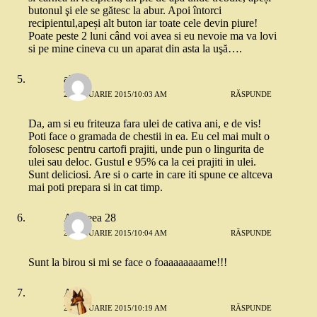
butonul şi ele se gătesc la abur. Apoi întorci
recipientul,apeși alt buton iar toate cele devin piure!
Poate peste 2 luni când voi avea si eu nevoie ma va lovi
si pe mine cineva cu un aparat din asta la uşă….
alusia
23 IANUARIE 2015/10:03 AM
RĂSPUNDE
Da, am si eu friteuza fara ulei de cativa ani, e de vis!
Poti face o gramada de chestii in ea. Eu cel mai mult o
folosesc pentru cartofi prajiti, unde pun o lingurita de
ulei sau deloc. Gustul e 95% ca la cei prajiti in ulei.
Sunt deliciosi. Are si o carte in care iti spune ce altceva
mai poti prepara si in cat timp.
Andreea 28
23 IANUARIE 2015/10:04 AM
RĂSPUNDE
Sunt la birou si mi se face o foaaaaaaaame!!!
Ancu
23 IANUARIE 2015/10:19 AM
RĂSPUNDE