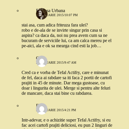
Printesa Urbana
22 IANUARIE 2015/10:07 PM
stai asa, cum adica friteuza fara ulei?
robo e de-ala de se invirte singur prin casa si
aspira? ca daca da, noi nu prea avem cum sa ne
bucuram de serviciile lui, ca am calca mereu pe el
pe-aici, ala e ok sa mearga cind esti la job…
Orsi
23 IANUARIE 2015/9:47 AM
Cred ca e vorba de Tefal Actifry, care e minunat
de fel, daca ai rabdare sa iti faca 2 portii de cartofi
prajiti in 45 de minute. Dar mega gustoase, cu
doar i lingurita de ulei. Merge si pentru alte feluri
de mancare, daca stai bine cu rabdarea.
Dana
23 IANUARIE 2015/4:21 PM
Intr-adevar, e o achizitie super Tefal Actifry, si eu
fac acei cartofi prajiti deliciosi, eu pun 2 linguri de