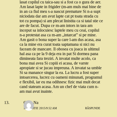
lasat copilul cu taica-sau si a fost ca o gura de aer.
Am lasat lapte in frigider (m-am muls mai bine de
in an ca fiul meu s-a nascut premature Si n-a supt
niciodata dar am avut lapte cat pt toata strada cu
tot cu pompa) si am plecat linistita ca si tatal stie ce
are de facut. Dupa ce m-am intors in tara am
inceput sa inlocuiesc laptele meu cu ceai, copilul
n-a protestat asa ca m-am „intarcat” si pe mine.
Am gasit o bona super la care l-am dus acasa, asa
ca la mine era curat toata saptamana si nici nu
faceam de mancare. Il obosea cu joaca in ultimul
hal asa ca pe la 9 deja era in pat Si dormea pana
dimineata fara treziri. A invatat multe acolo, ca
bona mai avea Si copiii ei acasa, de varste
apropiate si se jucau impreuna. A invatat sa umble
Si sa manance singur la ea. La lucru a fost super
intoarcerea, lucrez cu oameni minunati, programul
e flexibil, iar eu ma odihnesc fizic mai mult decat
cand stateam acasa. Am un chef de viata cum n-
am mai avut inainte.
Oana Na
13 MARTIE 2015/9:52 AM
RĂSPUNDE