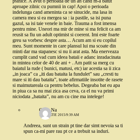
psihice. A avut o perioada de un an cand m-a batut
aproape zilnic cu pumnii in cap! Apoi o perioada
indelunga cand ameninta ca se sinucide, ma lasa in
camera mea si ea mergea sa : ia pastile, sa isi puna
gazul, sa isi taie venele in baie. Trauma a fost imensa
pentru mine. Uneori ma mir de mine si ma felicit ca am
reusit sa fiu un adult optimist si coerent. Imi este foarte
greu sa vorbesc despre asta… Acum am si eu copilul
meu. Sunt momente in care plansul lui ma scoate din
minti dar ma stapanesc si nu ii arat asta. Ma enerveaza
cumplit cand vad cum ideea bataii e adanc inradacinata
in mintea celor de 40 de ani + . Am patit sa merg cu
baiatul la rude ( bunici, matusi, etc) iar acestia sa ii zica
„in joaca” ca „iti dau bataita la fundulet” sau „cresti tu
mare si iti dau bataita”, toate afirmatiile insotite de rasete
si maimutareala ca pentru bebelus. Degeaba bat eu apa
in piua ca sa nu mai zica asa ceva, ca el nu va primi
niciodata „bataita”, nu am cu cine ma intelege!
Oana Na
13 MARTIE 2015/9:39 AM
Andreea, sunt un strain pt tine dar simt nevoia sa ti
spun ca-mi pare rau pt ce a trebuit sa induri.