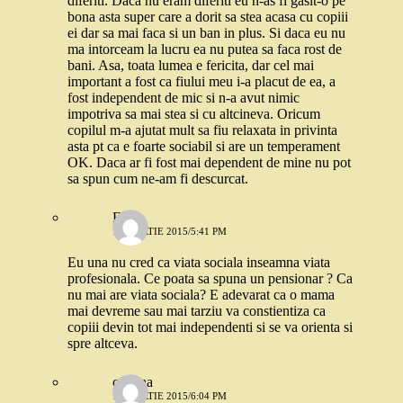
diferiti. Daca nu eram diferiti eu n-as fi gasit-o pe
bona asta super care a dorit sa stea acasa cu copiii
ei dar sa mai faca si un ban in plus. Si daca eu nu
ma intorceam la lucru ea nu putea sa faca rost de
bani. Asa, toata lumea e fericita, dar cel mai
important a fost ca fiului meu i-a placut de ea, a
fost independent de mic si n-a avut nimic
impotriva sa mai stea si cu altcineva. Oricum
copilul m-a ajutat mult sa fiu relaxata in privinta
asta pt ca e foarte sociabil si are un temperament
OK. Daca ar fi fost mai dependent de mine nu pot
sa spun cum ne-am fi descurcat.
Ema
13 MARTIE 2015/5:41 PM
Eu una nu cred ca viata sociala inseamna viata
profesionala. Ce poata sa spuna un pensionar ? Ca
nu mai are viata sociala? E adevarat ca o mama
mai devreme sau mai tarziu va constientiza ca
copiii devin tot mai independenti si se va orienta si
spre altceva.
cristina
13 MARTIE 2015/6:04 PM