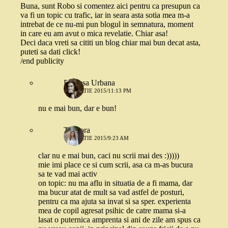
Buna, sunt Robo si comentez aici pentru ca presupun ca
va fi un topic cu trafic, iar in seara asta sotia mea m-a
intrebat de ce nu-mi pun blogul in semnatura, moment
in care eu am avut o mica revelatie. Chiar asa!
Deci daca vreti sa cititi un blog chiar mai bun decat asta,
puteti sa dati click!
/end publicity
Printesa Urbana
12 MARTIE 2015/11:13 PM
nu e mai bun, dar e bun!
Teodora
13 MARTIE 2015/9:23 AM
clar nu e mai bun, caci nu scrii mai des :)))))
mie imi place ce si cum scrii, asa ca m-as bucura
sa te vad mai activ
on topic: nu ma aflu in situatia de a fi mama, dar
ma bucur atat de mult sa vad astfel de posturi,
pentru ca ma ajuta sa invat si sa sper. experienta
mea de copil agresat psihic de catre mama si-a
lasat o puternica amprenta si ani de zile am spus ca