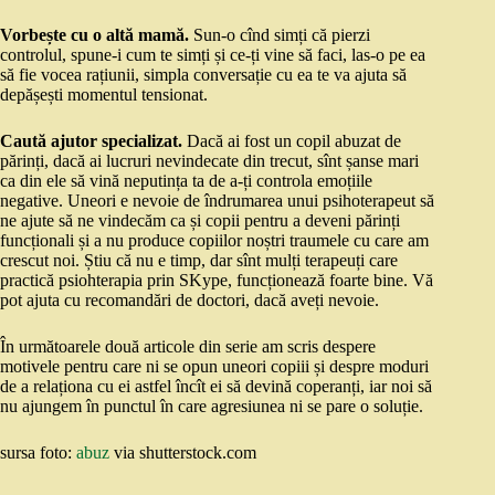
Vorbește cu o altă mamă.
Sun-o cînd simți că pierzi
controlul, spune-i cum te simți și ce-ți vine să faci, las-o pe ea
să fie vocea rațiunii, simpla conversație cu ea te va ajuta să
depășești momentul tensionat.
Caută ajutor specializat.
Dacă ai fost un copil abuzat de
părinți, dacă ai lucruri nevindecate din trecut, sînt șanse mari
ca din ele să vină neputința ta de a-ți controla emoțiile
negative. Uneori e nevoie de îndrumarea unui psihoterapeut să
ne ajute să ne vindecăm ca și copii pentru a deveni părinți
funcționali și a nu produce copiilor noștri traumele cu care am
crescut noi. Știu că nu e timp, dar sînt mulți terapeuți care
practică psiohterapia prin SKype, funcționează foarte bine. Vă
pot ajuta cu recomandări de doctori, dacă aveți nevoie.
În următoarele două articole din serie am scris despere
motivele pentru care ni se opun uneori copiii și despre moduri
de a relaționa cu ei astfel încît ei să devină coperanți, iar noi să
nu ajungem în punctul în care agresiunea ni se pare o soluție.
sursa foto:
abuz
via shutterstock.com