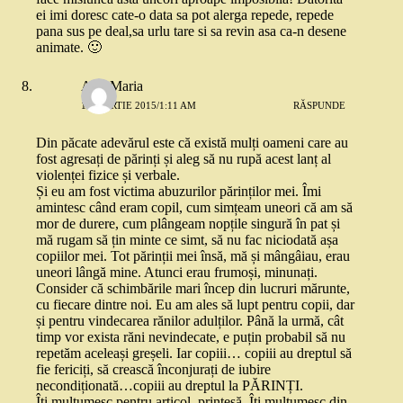
ei imi doresc cate-o data sa pot alerga repede, repede
pana sus pe deal,sa urlu tare si sa revin asa ca-n desene
animate. 🙂
Ana-Maria
13 MARTIE 2015/1:11 AM
RĂSPUNDE
Din păcate adevărul este că există mulți oameni care au
fost agresați de părinți și aleg să nu rupă acest lanț al
violenței fizice și verbale.
Și eu am fost victima abuzurilor părinților mei. Îmi
amintesc când eram copil, cum simțeam uneori că am să
mor de durere, cum plângeam nopțile singură în pat și
mă rugam să țin minte ce simt, să nu fac niciodată așa
copiilor mei. Tot părinții mei însă, mă și mângâiau, erau
uneori lângă mine. Atunci erau frumoși, minunați.
Consider că schimbările mari încep din lucruri mărunte,
cu fiecare dintre noi. Eu am ales să lupt pentru copii, dar
și pentru vindecarea rănilor adulților. Până la urmă, cât
timp vor exista răni nevindecate, e puțin probabil să nu
repetăm aceleași greșeli. Iar copiii… copiii au dreptul să
fie fericiți, să crească înconjurați de iubire
necondiționată…copiii au dreptul la PĂRINȚI.
Îți mulțumesc pentru articol, prințesă. Îți mulțumesc din