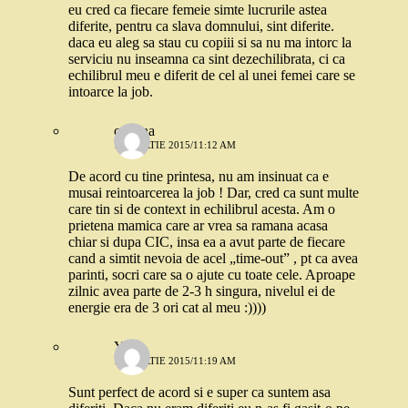
eu cred ca fiecare femeie simte lucrurile astea
diferite, pentru ca slava domnului, sint diferite.
daca eu aleg sa stau cu copiii si sa nu ma intorc la
serviciu nu inseamna ca sint dezechilibrata, ci ca
echilibrul meu e diferit de cel al unei femei care se
intoarce la job.
cristina
13 MARTIE 2015/11:12 AM
De acord cu tine printesa, nu am insinuat ca e
musai reintoarcerea la job ! Dar, cred ca sunt multe
care tin si de context in echilibrul acesta. Am o
prietena mamica care ar vrea sa ramana acasa
chiar si dupa CIC, insa ea a avut parte de fiecare
cand a simtit nevoia de acel „time-out” , pt ca avea
parinti, socri care sa o ajute cu toate cele. Aproape
zilnic avea parte de 2-3 h singura, nivelul ei de
energie era de 3 ori cat al meu :))))
Yoyo
13 MARTIE 2015/11:19 AM
Sunt perfect de acord si e super ca suntem asa