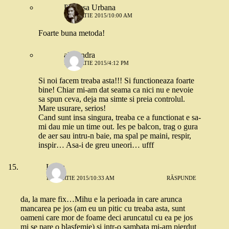
Printesa Urbana
13 MARTIE 2015/10:00 AM
Foarte buna metoda!
alexandra
13 MARTIE 2015/4:12 PM
Si noi facem treaba asta!!! Si functioneaza foarte
bine! Chiar mi-am dat seama ca nici nu e nevoie
sa spun ceva, deja ma simte si preia controlul.
Mare usurare, serios!
Cand sunt insa singura, treaba ce a functionat e sa-
mi dau mie un time out. Ies pe balcon, trag o gura
de aer sau intru-n baie, ma spal pe maini, respir,
inspir… Asa-i de greu uneori… ufff
Laura
13 MARTIE 2015/10:33 AM
RĂSPUNDE
da, la mare fix…Mihu e la perioada in care arunca
mancarea pe jos (am eu un pitic cu treaba asta, sunt
oameni care mor de foame deci aruncatul cu ea pe jos
mi se pare o blasfemie) si intr-o sambata mi-am pierdut