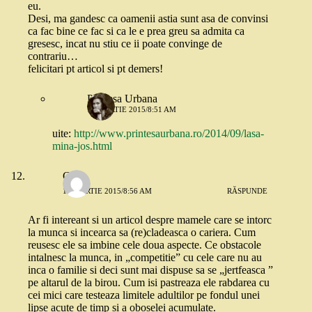
eu.
Desi, ma gandesc ca oamenii astia sunt asa de convinsi
ca fac bine ce fac si ca le e prea greu sa admita ca
gresesc, incat nu stiu ce ii poate convinge de
contrariu…
felicitari pt articol si pt demers!
Printesa Urbana
13 MARTIE 2015/8:51 AM
uite:
http://www.printesaurbana.ro/2014/09/lasa-
mina-jos.html
C.
13 MARTIE 2015/8:56 AM
RĂSPUNDE
Ar fi intereant si un articol despre mamele care se intorc
la munca si incearca sa (re)cladeasca o cariera. Cum
reusesc ele sa imbine cele doua aspecte. Ce obstacole
intalnesc la munca, in „competitie” cu cele care nu au
inca o familie si deci sunt mai dispuse sa se „jertfeasca ”
pe altarul de la birou. Cum isi pastreaza ele rabdarea cu
cei mici care testeaza limitele adultilor pe fondul unei
lipse acute de timp si a oboselei acumulate.