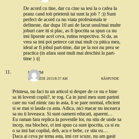
De acord cu tine, dar cu cine sa iesi la o cafea la
pranz cand toti prietenii tai sunt la job ? :)) Sunt
perfect de acord ca nu viata profesionala te
defineste, dar dupa 10 ani de facut unul/mai multe
joburi care iti si plac, as fi ipocrita sa spun ca nu
imi lipseste acel ceva, rutina respectiva. Si da, as
vrea sa imi pot petrece cat mai mult cu pitica mea,
ideal ar fi jobul part-time, dar pe la noi nu prea se
practica (in afara sunt mult mai deschisi la part-
time ) :((
unniana
13 MARTIE 2015/8:37 AM
RĂSPUNDE
Printesa, nu faci tu un articol si despre de ce nu e bine
sa iti lovesti copiii?, te rog. Ca in jurul meu sunt parinti
care nu vad nimic rau in asta, li se pare normal, eficient
si se mai si lauda cu asta. Adica, nici macar nu incearca
sa nu ii loveasca. Si sunt oameni educati, aparent…
Eu raman fara replica la povestile lor, nu stiu de unde sa
incep, ma blochez, ei imi spun ca sunt ipocrita, ca si eu
o sa imi bat copilul, deh, acu e bebe, ce stiu eu…
Daca ai ceva pe tema asta, imi cer scuze, nu am gasit