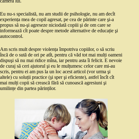
camera lui.
Eu nu-s specialistă, nu am studii de psihologie, nu am decît
experiența mea de copil agresat, pe cea de părinte care şi-a
propus să nu-şi agreseze niciodată copiii şi de om care se
informează cît poate despre metode alternative de educație şi
autocontrol.
Am scris mult despre violența împotriva copiilor, o să scriu
încă de o sută de ori pe atît, pentru că văd tot mai mulți oameni
dispuşi să nu mai ridice mîna, iar pentru asta îi felicit. E nevoie
de curaj să ceri ajutorul şi eu le mulțumesc celor care mi-au
scris, pentru ei am pus la un loc acest articol (vor urma şi
altele) cu soluții practice (şi sper şi eficiente), astfel încît cît
mai mulți copii să crească fără să cunoască agresiuni şi
umilințe din partea părinților.