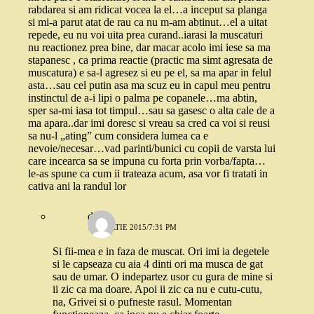
rabdarea si am ridicat vocea la el…a inceput sa planga
si mi-a parut atat de rau ca nu m-am abtinut…el a uitat
repede, eu nu voi uita prea curand..iarasi la muscaturi
nu reactionez prea bine, dar macar acolo imi iese sa ma
stapanesc , ca prima reactie (practic ma simt agresata de
muscatura) e sa-l agresez si eu pe el, sa ma apar in felul
asta…sau cel putin asa ma scuz eu in capul meu pentru
instinctul de a-i lipi o palma pe copanele…ma abtin,
sper sa-mi iasa tot timpul…sau sa gasesc o alta cale de a
ma apara..dar imi doresc si vreau sa cred ca voi si reusi
sa nu-l „ating” cum considera lumea ca e
nevoie/necesar…vad parinti/bunici cu copii de varsta lui
care incearca sa se impuna cu forta prin vorba/fapta…
le-as spune ca cum ii trateaza acum, asa vor fi tratati in
cativa ani la randul lor
dojo
13 MARTIE 2015/7:31 PM
Si fii-mea e in faza de muscat. Ori imi ia degetele
si le capseaza cu aia 4 dinti ori ma musca de gat
sau de umar. O indepartez usor cu gura de mine si
ii zic ca ma doare. Apoi ii zic ca nu e cutu-cutu,
na, Grivei si o pufneste rasul. Momentan