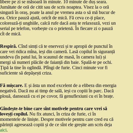
libere pe zi se măsoară în minute. 10 minute de duș seara.
Jumătate de oră de citit sau de scris noaptea. Visez la o oră
singură în oraș, poate la anul pe vremea asta o să mă bucur de
ea. Orice pauză ajută, oricît de mică. Fă ceva ce-ți place,
colorează-ți unghiile, calcă rufe dacă asta te relaxează, vezi un
serial pe telefon, vorbește cu o prietenă. În fiecare zi o pauză
cît de mică.
Respiră.
Cînd simți că te enervezi și te apropii de punctul în
care vei ridica mîna, ieși din cameră. Lasă copilul în siguranță
undeva (în patul lui, în scaunul de masă, în camera lui) și
mergi să numeri plăcile de faianță din baie. Spală-te pe ochi.
Țipă la tine în oglindă. Plîngi de furie. Cinci minute vor fi
suficiente să depășești criza.
Fă mișcare.
E și ăsta un mod excelent de a elibera din energia
negativă. Dacă nu ai timp de sală, ieși cu copiii în parc. Dacă
plouă, dansează cu ei pe covor, fă genuflexiuni cu ei în brațe.
Gîndește-te bine care sînt motivele pentru care vrei să
loveșți copilul.
Nu fix atunci, în criza de furie, ci în
momentele de liniște. Despre motivele pentru care cred eu că
părinții agresează copiii și de ce sînt ele greșite am scris deja
aici
.