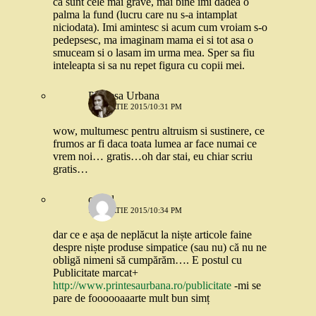
ca sunt cele mai grave, mai bine imi dadea o
palma la fund (lucru care nu s-a intamplat
niciodata). Imi amintesc si acum cum vroiam s-o
pedepsesc, ma imaginam mama ei si tot asa o
smuceam si o lasam im urma mea. Sper sa fiu
inteleapta si sa nu repet figura cu copii mei.
Printesa Urbana
12 MARTIE 2015/10:31 PM
wow, multumesc pentru altruism si sustinere, ce
frumos ar fi daca toata lumea ar face numai ce
vrem noi… gratis…oh dar stai, eu chiar scriu
gratis…
catgal
12 MARTIE 2015/10:34 PM
dar ce e așa de neplăcut la niște articole faine
despre niște produse simpatice (sau nu) că nu ne
obligă nimeni să cumpărăm…. E postul cu
Publicitate marcat+
http://www.printesaurbana.ro/publicitate
-mi se
pare de foooooaaarte mult bun simț