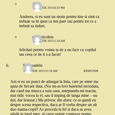
Ana
13 MARTIE 2015/6:33 PM
Andreea, si eu sunt un strain pentru tine si simt ca
trebuie sa iti spun ca imi pare rau pentru tot ce a
trebuit sa induri.
alina nicoleta
16 MARTIE 2015/1:34 AM
felicitari pentru vointa ta de a nu face cu copilul
tau ceea ce tie ti s-a facut!
Estsanatlehi
13 MARTIE 2015/12:10 AM
RĂSPUNDE
Am si eu un punct de adaugat la lista, care pe mine ma
ajuta de fiecare data. (Nu mi-as lovi baietelul niciodata,
dar cand ma musca a suta oara, asteptandu-mi reactia,
mai ridic vocea la el, sau il imping de langa mine – nu
dur, dar hotarat.) Ma privesc din afara: ce as gandi eu
despre scena respectiva, daca ar fi vorba despre un alt
duo mama-copil? As proceda la fel si daca as avea
adulti in jurul meu, al caror opinie conteaza pentru