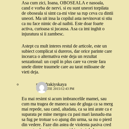
Asa cum zici, Ioana, OBOSEALA e nasoala,
cand e vorba de nervi. si eu sunt uneori torpilata
de oboseala si simt ca-mi vine sa rup ceva cu dintii
uneori. Ma uit insa la copilul asta nevinovat si stiu
ca nu face nimic de-al naibii. Este doar foarte
activa, curioasa si jucausa. Asa ca imi inghit o
injuratura si ii zambesc.
Astept cu mult interes restul de articole, este un
subiect complicat si dureros, dar orice parinte care
incearca o alternativa este deja un rezultat
senzational: un copil in plus care va creste fara
unele dintre traumele care au tarat milioane de
vieti deja.
samofrakiyskaya
13 MARTIE 2015/12:43 PM
Eu mai resimt si acum imbrancelile mamei, sau
cum ma tragea de maneca sau de gluga ca sa merg
mai repede, sau cand, altadata, ca sa imi arate ca e
suparata pe mine mergea cu pasi mari lasnadu-ma
sa fug pe trotuar s-o ajung din urma, sa nu o pierd
din vedere. Faze din astea de violenta pasiva cred