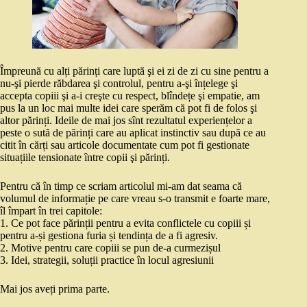
Împreună cu alți părinți care luptă şi ei zi de zi cu sine pentru a
nu-şi pierde răbdarea şi controlul, pentru a-şi înțelege şi
accepta copiii şi a-i creşte cu respect, blîndețe şi empatie, am
pus la un loc mai multe idei care sperăm că pot fi de folos şi
altor părinți. Ideile de mai jos sînt rezultatul experiențelor a
peste o sută de părinți care au aplicat instinctiv sau după ce au
citit în cărți sau articole documentate cum pot fi gestionate
situațiile tensionate între copii şi părinți.
Pentru că în timp ce scriam articolul mi-am dat seama că
volumul de informație pe care vreau s-o transmit e foarte mare,
îl împart în trei capitole:
1. Ce pot face părinții pentru a evita conflictele cu copiii și
pentru a-și gestiona furia și tendința de a fi agresiv.
2. Motive pentru care copiii se pun de-a curmezișul
3. Idei, strategii, soluții practice în locul agresiunii
Mai jos aveți prima parte.