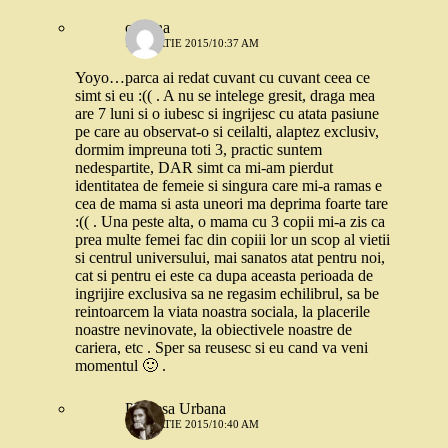
cristina
13 MARTIE 2015/10:37 AM
Yoyo…parca ai redat cuvant cu cuvant ceea ce
simt si eu :(( . A nu se intelege gresit, draga mea
are 7 luni si o iubesc si ingrijesc cu atata pasiune
pe care au observat-o si ceilalti, alaptez exclusiv,
dormim impreuna toti 3, practic suntem
nedespartite, DAR simt ca mi-am pierdut
identitatea de femeie si singura care mi-a ramas e
cea de mama si asta uneori ma deprima foarte tare
:(( . Una peste alta, o mama cu 3 copii mi-a zis ca
prea multe femei fac din copiii lor un scop al vietii
si centrul universului, mai sanatos atat pentru noi,
cat si pentru ei este ca dupa aceasta perioada de
ingrijire exclusiva sa ne regasim echilibrul, sa be
reintoarcem la viata noastra sociala, la placerile
noastre nevinovate, la obiectivele noastre de
cariera, etc . Sper sa reusesc si eu cand va veni
momentul 🙂 .
Printesa Urbana
13 MARTIE 2015/10:40 AM