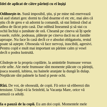
Idei de aplicat de către părinți cu ei înşişi
Odihneşte-te.
Sună imposibil, știu, și pe mine mă enervează
să aud sfaturi gen: dormi tu cînd doarme el etc etc, mai ales că
știu cît de greu e să adormi la comandă, să stai întinsă cînd ai
atîtea de făcut prin casă. Dar odihnă înseamnă și să stai cu
ochii închiși o jumătate de oră. Cheamă pe cineva să îți spele
vasele, rufele, podeaua, plătește pe cineva dacă nu ai familie
aproape. Nu face în casă decît ce e absolut obligatoriu, restul
poate să aștepte. Oboseala vă face nervoși, irascibili, agresivi.
Pentru copil e mult mai important un părinte calm și vesel
decît o podea lustruită.
Gîndeşte-te la propria copilărie, la amintirile frumoase versus
cele urîte. Ale mele frumoase sînt momente plăcute cu părinții,
joaca noastră, iubirea, nu hainele aranjate la dungă în dulap.
Neplăcute sînt palmele la fund și peste ochi.
Rîzi.
De voi, de oboseală, de copii. Fă orice să eliberezi din
tensiune. Uitați-vă la Seinfeld, la Vacanța Mare, orice vă
amuză ca adulți.
Ia o pauză de la copii.
Eu am doi copii. Momentele mele