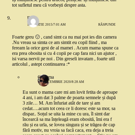
tot sufletul meu că vorbești despre asta.
Flory
13 MARTIE 2015/7:01 AM
RĂSPUNDE
Foarte greu 🙁 , cand simt ca nu mai pot ies din camera
.Nu vreau sa simta ce am simtit eu copil fiind , ma
feream la orice gest de al mamei . Acum mama spune ca
era prea obosita si cu 4 copii pe cap fara nici un ajutor ,
isi varsa nervii pe noi . Din greseli invatam , foarte util
articolul , astept continuarea :*
O mama
12 SEPTEMBRIE 2020/8:28 AM
Eu sunt o mama care mi am lovit fetita de aproape
4 ani, i am dat 3 palme de poarta semnele și după
3 zile… M. Am înfuriat atât de tare și am
cedat….acum tot ceea ce li doresc este sa mor, sa
dispar.. Soțul se uita la mine cu ura, îl simt dar
încearcă sa ma înțeleagă eram obosită, îmi era f
rău și ea urla, se lovea singura și se trăgea de cap
fără motiv, nu vroia sa facă caca, era deja a treia