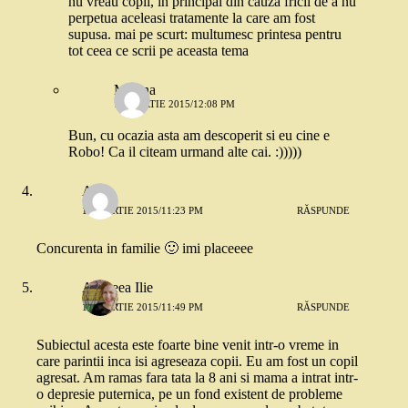
nu vreau copii, in principal din cauza fricii de a nu
perpetua aceleasi tratamente la care am fost
supusa. mai pe scurt: multumesc printesa pentru
tot ceea ce scrii pe aceasta tema
Mirona
14 MARTIE 2015/12:08 PM
Bun, cu ocazia asta am descoperit si eu cine e
Robo! Ca il citeam urmand alte cai. :)))))
Alina
12 MARTIE 2015/11:23 PM
RĂSPUNDE
Concurenta in familie 🙂 imi placeeee
Andreea Ilie
12 MARTIE 2015/11:49 PM
RĂSPUNDE
Subiectul acesta este foarte bine venit intr-o vreme in
care parintii inca isi agreseaza copii. Eu am fost un copil
agresat. Am ramas fara tata la 8 ani si mama a intrat intr-
o depresie puternica, pe un fond existent de probleme