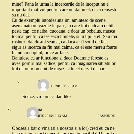
mine? Pana la urma la incercarile de la inceput nu e
important motivul pentru care nu dai in el, ci ca reusesti
sa nu dai.
Eu de exemplu intotdeauna imi amintesc de scene
asemanatoare vazute in parc, in care imi dadeam ochii
peste cap: ce naiba, cucoana, e doar un bebelus, musca
tocmai pentru ca testeaza limitele, si tu tipi la el! Sau ma
rusinez, dandu-mi seama, ca daca ar fi sotul de fata
sigur as incerca sa fiu mai calma, ca el este mereu foarte
bland cu copilul, orice ar face.
Banuiesc ca ar functiona si daca Doamne fereste as
avea porniri mai sadice, pentru ca imaginarea situatiilor
imi da un momemt de ragaz, si incet nervii dispar…
P.
13 MARTIE 2015/11:28 AM
Scuze, vroiam sa dau like
Adriana
13 MARTIE 2015/12:13 AM
RĂSPUNDE
Oboseala bat-o vina (si a noastra si a lor) cred eu ca ne
face misiunea asta uneori aproape imposibila! Datorita