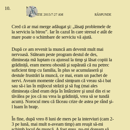
Me
13 MARTIE 2015/7:27 AM
RĂSPUNDE
Cred că ar mai merge adăugat şi: „lăsaţi problemele de
la serviciu la birou”. Iar în cazul în care stresul e atât de
mare poate o schimbare de serviciu vă ajută.
După ce am revenit la muncă am devenit mult mai
nervoasă. Stăteam peste program destul de des,
dimineața mă luptam cu ajunsul la timp şi lăsat copiii la
grădiniță, eram mereu obosită şi supărată că nu petrec
suficient timp cu familia, în plus se acumulaseră şi
destule frustrări la muncă, ce mai, eram un pachet de
nervi. Aveam momente când simţeam că vreau să-i bat
sau să-i las în mijlocul străzii şi să fug (mai ales
dimineața când eram deja în întârziere şi unul din ei se
tăvălea pe jos că nu vrea la grădiniță, vrea să se tundă
acum). Norocul meu că făceau crize de astea pe rând şi-
l luam în braţe.
În fine, după vreo 8 luni de mers pe la interviuri (cam 2-
3 pe lună, mai mult n-aveam timp) am reuşit să-mi
schimb locul de muncă. A fost greu, nu-mi doream să