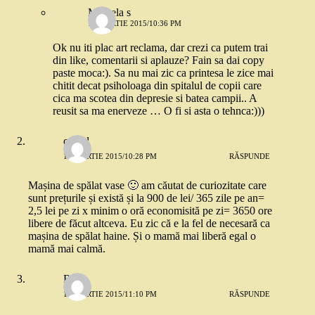
Mihaela s
12 MARTIE 2015/10:36 PM
Ok nu iti plac art reclama, dar crezi ca putem trai
din like, comentarii si aplauze? Fain sa dai copy
paste moca:). Sa nu mai zic ca printesa le zice mai
chitit decat psiholoaga din spitalul de copii care
cica ma scotea din depresie si batea campii.. A
reusit sa ma enerveze … O fi si asta o tehnca:)))
catgal
12 MARTIE 2015/10:28 PM
RĂSPUNDE
Mașina de spălat vase 🙂 am căutat de curiozitate care
sunt prețurile și există și la 900 de lei/ 365 zile pe an=
2,5 lei pe zi x minim o oră economisită pe zi= 3650 ore
libere de făcut altceva. Eu zic că e la fel de necesară ca
mașina de spălat haine. Și o mamă mai liberă egal o
mamă mai calmă.
Robo
12 MARTIE 2015/11:10 PM
RĂSPUNDE