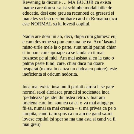
Revening la discutie … MA BUCUR ca exista
mame care doresc sa isi schimbe modalitatile de
educatie, desi este greu sa recunosti ca gresesti si
mai ales sa faci o schimbare cand in Romania inca
este NORMAL sa iti lovesti copilul.
Nadia are doar un an, deci, dupa cum glumesc eu,
e cam devreme sa pun cureaua pe ea. Acu’ lasand
misto-urile mele la o parte, sunt multi parinti chiar
si in parc care aproape ca se lauda ca ii mai
troznesc pe ai mici. Am mai asistat si eu la cate o
palma peste fund, care, chiar daca nu doare
neaparat (mama in cauza nu dadea cu putere), este
ineficienta si oricum nedorita.
Inca mai exista insa multi parinti carora li se pare
normal sa-si altoiasca pruncii si societatea inca
‘pedaleaza’ pe idei din astea retro. Chiar am
prietena care imi spunea ca ea o va mai atinge pe
fii-sa, numai sa mai creasca – si ma privea ca pe o
tampita, cand i-am spus ca nu am de gand sa-mi
lovesc copilul (si sper sa ma tina asta si cand va fi
mai greu).