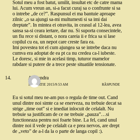
Sotul meu a fost batut, umilit, insultat etc de catre mama
lui. Acum vreun an, si-a facut curaj sa o confrunte si sa
o intrebe „de ce?”. Raspunsul ei ma bantuie aproape
zilnic „o sa ajungi sa-mi multumesti si sa imi dai
dreptate”. In mintea ei otravita, in ceasul al 12-lea, avea
sansa sa-si ceara iertare, dar nu. Si suporta consecintele,
un fiu rece si distant, o nora careia ii e frica sa si lase
copilul cu ea, un nepot care creste fara ea.
Imi povestea tot el cum ajungea sa se intrebe daca nu
cumva era adoptat de ea pt ca nu credea ca-l iubeste.
Le doresc, si mie in acelasi timp, tuturor mamelor
rabdare si putere de a trece peste situatiile tensionate.
Alexandra
13 MARTIE 2015/9:53 AM
RĂSPUNDE
Eu si sotul meu ne-am pus o regula de time out. Cand
unul dintre noi simte ca se enerveza, nu trebuie decat sa
strige „time out” si e imediat inlocuit de celalalt. Nu
trebuie sa justificam de ce ne trebuie „pauza”…si
functioneaza pentru noi foarte bine. La fel, cand unul
dintre noi il vede pe celalalt ca e prea nervos, are drept
de „veto” de a-l da la o parte de langa copil :).