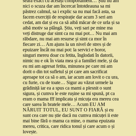
seara exact cu același comportament… Știu nu am
nici o scuza dar am încercat întotdeauna sa mi
păstrez calmul, sa i explic sa nu mai facă asta, sa
facem exerciții de respirație dar acum 3 seri am
cedat, am dat și eu ca să aibă măcar de ce urla și sa
aibă motiv sa plângă. Știu, veți sari pe mine ma
veți distruge dar simt ca nu mai pot… Nu mai am
răbdare, nu mai am resurse și simt ca mor în
fiecare zi… Am ajuns la un nivel de stres și de
epuizare încât nu mai pot: la servici e horor,
singuri mereu doar cu fetita, înglodati în datorii,
nimic nu e ok în viata mea și a familiei mele, și da
eu mi am agresat fetita, minunea pe care mi am
dorit o din tot sufletul și pt care am sacrificat
aproape tot ca să o am, iar acum am lovit o cu ura,
cu furie, cu de toate… Sigur au văzut urmele la
grădiniță iar ea a spus ca mami a plesnit o sunt
sigura, și cumva le este rușine sa mi spună, pt ca
eram o mama fff implicata și micuța era mereu cea
care sarea în bratele mele… Acum EU AM
NĂRUIT TOTUL, EU SUNT O FIARĂ și eu
sunt cea care nu știe dacă nu cumva micuței ii este
mai bine fără o mama ca mine, o mama epuizata
mereu, critica, care ridica tonul și care acum o și
lovește.