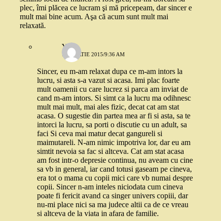
plec, îmi plăcea ce lucram şi mă pricepeam, dar sincer e
mult mai bine acum. Aşa că acum sunt mult mai
relaxată.
Yoyo
13 MARTIE 2015/9:36 AM
Sincer, eu m-am relaxat dupa ce m-am intors la
lucru, si asta s-a vazut si acasa. Imi plac foarte
mult oamenii cu care lucrez si parca am inviat de
cand m-am intors. Si simt ca la lucru ma odihnesc
mult mai mult, mai ales fizic, decat cat am stat
acasa. O sugestie din partea mea ar fi si asta, sa te
intorci la lucru, sa porti o discutie cu un adult, sa
faci Si ceva mai matur decat gangureli si
maimutareli. N-am nimic impotriva lor, dar eu am
simtit nevoia sa fac si altceva. Cat am stat acasa
am fost intr-o depresie continua, nu aveam cu cine
sa vb in general, iar cand totusi gaseam pe cineva,
era tot o mama cu copii mici care vb numai despre
copii. Sincer n-am inteles niciodata cum cineva
poate fi fericit avand ca singer univers copiii, dar
nu-mi place nici sa ma judece altii ca de ce vreau
si altceva de la viata in afara de familie.