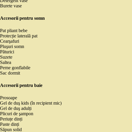
Detergent vase
Burete vase
Accesorii pentru somn
Pat pliant bebe
Protecție laterală pat
Cearşafuri
Pluşuri somn
Pãturici
Suzete
Saltea
Perne gonflabile
Sac dormit
Accesorii pentru baie
Prosoape
Gel de duş kids (în recipient mic)
Gel de duş adulți
Plicuri de şampon
Periuțe dinți
Paste dinți
Săpun solid