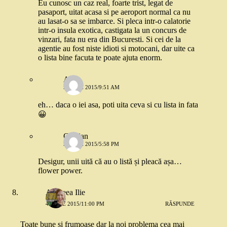
Eu cunosc un caz real, foarte trist, legat de
pasaport, uitat acasa si pe aeroport normal ca nu
au lasat-o sa se imbarce. Si pleca intr-o calatorie
intr-o insula exotica, castigata la un concurs de
vinzari, fata nu era din Bucuresti. Si cei de la
agentie au fost niste idioti si motocani, dar uite ca
o lista bine facuta te poate ajuta enorm.
Ana
5 IUNIE 2015/9:51 AM
eh… daca o iei asa, poti uita ceva si cu lista in fata
😀
Cristian
5 IUNIE 2015/5:58 PM
Desigur, unii uită că au o listă și pleacă așa…
flower power.
Andreea Ilie
4 IUNIE 2015/11:00 PM
RĂSPUNDE
Toate bune si frumoase dar la noi problema cea mai