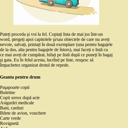
Puteți proceda şi voi la fel. Copiați lista de mai jos într-un
word, ştergeți apoi capitolele şi/sau obiectele de care nu aveți
nevoie, salvați, printați în două exemplare (una pentru bagajele
de la dus, alta pentru bagajele de întors), mai faceți o listă cu
ce mai aveți de cumpărat, bifați pe listă după ce puneți în bagaj
şi gata. Eu în felul acesta, lucrînd pe liste, reuşesc să
împachetez organizat destul de repede.
Geanta pentru drum
Paşapoarte copii
Buletine
Copii xerox după acte
Asigurări medicale
Bani, carduri
Bilete de avion, vouchere
Carte verde
Rovignetă