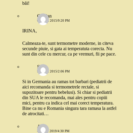
băi!
Cristian
6 IUNIE 2015/9:20 PM
IRINA,
Calmeaza-te, sunt termometre moderne, in citeva
secunde piuie, si gata ai temperatuta corecta. Nu
sunt din cele cu mercur, ca pe vremuri, fii pe pace.
Stefi
9 IUNIE 2015/2:06 PM
Si in Germania au ramas tot barbari (pediatrii de
aici recomanda si termometrele rectale, si
supozitoare pentru bebelusi). Si chiar si pediatrii
din SUA le recomanda, mai ales pentru copiii
mici, pentru ca indica cel mai corect temperatura.
Bine ca nu e Romania singura tara ramasa la astfel
de atrocitati…
Anda
4 IULIE 2019/4:30 PM