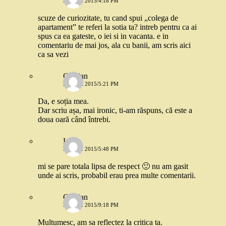
5 IUNIE 2015/4:18 PM
scuze de curiozitate, tu cand spui „colega de
apartament” te referi la sotia ta? intreb pentru ca ai
spus ca ea gateste, o iei si in vacanta. e in
comentariu de mai jos, ala cu banii, am scris aici
ca sa vezi
Cristian
5 IUNIE 2015/5:21 PM
Da, e soția mea.
Dar scriu așa, mai ironic, ti-am răspuns, că este a
doua oară când întrebi.
Luiza
5 IUNIE 2015/5:48 PM
mi se pare totala lipsa de respect 🙂 nu am gasit
unde ai scris, probabil erau prea multe comentarii.
Cristian
5 IUNIE 2015/9:18 PM
Multumesc, am sa reflectez la critica ta.