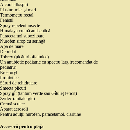
Alcool alb/spirt
Plasturi mici şi mari
Termometru rectal
Fenistil
Spray repelent insecte
Himalaya cremă antiseptică
Paracetamol supozitoare
Nurofen sirop cu seringă
Apă de mare
Debridat
Tobrex (picături oftalmice)
Un antibiotic pediatric cu spectru larg (recomandat de
pediatru)
Ercefuryl
Probiotice
Săruri de rehidratare
Smecta plicuri
Spray gît (tantum verde sau Gîtuleț fericit)
Zyrtec (antialergic)
Cremă scutec
Aparat aerosoli
Pentru adulți: nurofen, paracetamol, claritine
Accesorii pentru plajă