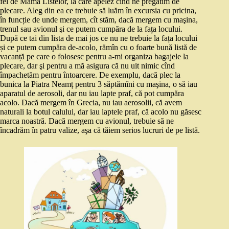
fel de Mama Listelor, la care apelez cînd ne pregătim de
plecare. Aleg din ea ce trebuie să luăm în excursia cu pricina,
în funcție de unde mergem, cît stăm, dacă mergem cu maşina,
trenul sau avionul şi ce putem cumpăra de la fața locului.
După ce tai din lista de mai jos ce nu ne trebuie la fața locului
și ce putem cumpăra de-acolo, rămîn cu o foarte bună listă de
vacanță pe care o folosesc pentru a-mi organiza bagajele la
plecare, dar şi pentru a mă asigura că nu uit nimic cînd
împachetăm pentru întoarcere. De exemplu, dacă plec la
bunica la Piatra Neamț pentru 3 săptămîni cu maşina, o să iau
aparatul de aerosoli, dar nu iau lapte praf, că pot cumpăra
acolo. Dacă mergem în Grecia, nu iau aerosolii, că avem
naturali la botul calului, dar iau laptele praf, că acolo nu găsesc
marca noastră. Dacă mergem cu avionul, trebuie să ne
încadrăm în patru valize, aşa că tăiem serios lucruri de pe listă.