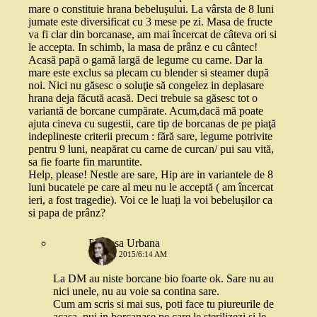
mare o constituie hrana bebelușului. La vârsta de 8 luni
jumate este diversificat cu 3 mese pe zi. Masa de fructe
va fi clar din borcanase, am mai încercat de câteva ori si
le accepta. In schimb, la masa de prânz e cu cântec!
Acasă papă o gamă largă de legume cu carne. Dar la
mare este exclus sa plecam cu blender si steamer după
noi. Nici nu găsesc o soluţie să congelez in deplasare
hrana deja făcută acasă. Deci trebuie sa găsesc tot o
variantă de borcane cumpărate. Acum,dacă mă poate
ajuta cineva cu sugestii, care tip de borcanas de pe piaţă
indeplineste criterii precum : fără sare, legume potrivite
pentru 9 luni, neapărat cu carne de curcan/ pui sau vită,
sa fie foarte fin maruntite.
Help, please! Nestle are sare, Hip are in variantele de 8
luni bucatele pe care al meu nu le acceptă ( am încercat
ieri, a fost tragedie). Voi ce le luați la voi bebelușilor ca
si papa de prânz?
Printesa Urbana
5 IUNIE 2015/6:14 AM
La DM au niste borcane bio foarte ok. Sare nu au
nici unele, nu au voie sa contina sare.
Cum am scris si mai sus, poti face tu piureurile de
acasa, pui in borcanase pe care le sterilizezi si le