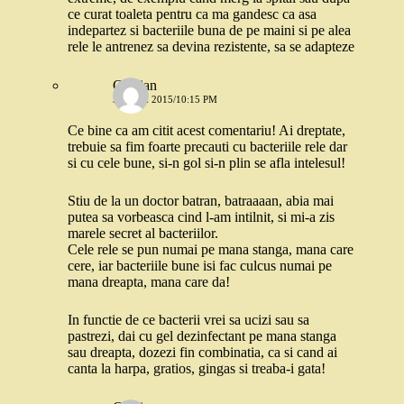
ce curat toaleta pentru ca ma gandesc ca asa
indepartez si bacteriile buna de pe maini si pe alea
rele le antrenez sa devina rezistente, sa se adapteze
Cristian
5 IUNIE 2015/10:15 PM
Ce bine ca am citit acest comentariu! Ai dreptate,
trebuie sa fim foarte precauti cu bacteriile rele dar
si cu cele bune, si-n gol si-n plin se afla intelesul!
Stiu de la un doctor batran, batraaaan, abia mai
putea sa vorbeasca cind l-am intilnit, si mi-a zis
marele secret al bacteriilor.
Cele rele se pun numai pe mana stanga, mana care
cere, iar bacteriile bune isi fac culcus numai pe
mana dreapta, mana care da!
In functie de ce bacterii vrei sa ucizi sau sa
pastrezi, dai cu gel dezinfectant pe mana stanga
sau dreapta, dozezi fin combinatia, ca si cand ai
canta la harpa, gratios, gingas si treaba-i gata!