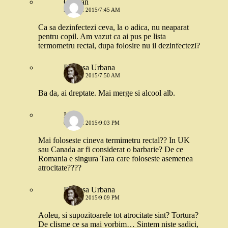
Cristian
5 IUNIE 2015/7:45 AM
Ca sa dezinfectezi ceva, la o adica, nu neaparat
pentru copil. Am vazut ca ai pus pe lista
termometru rectal, dupa folosire nu il dezinfectezi?
Printesa Urbana
5 IUNIE 2015/7:50 AM
Ba da, ai dreptate. Mai merge si alcool alb.
Irina
6 IUNIE 2015/9:03 PM
Mai foloseste cineva termimetru rectal?? In UK
sau Canada ar fi considerat o barbarie? De ce
Romania e singura Tara care foloseste asemenea
atrocitate????
Printesa Urbana
6 IUNIE 2015/9:09 PM
Aoleu, si supozitoarele tot atrocitate sint? Tortura?
De clisme ce sa mai vorbim… Sintem niste sadici,