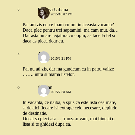
Printesa Urbana
4 IUNIE 2015/10:07 PM
Pai am zis eu ce luam cu noi in aceasta vacanta?
Daca plec pentru trei saptamini, ma cam mut, da…
Dar asta nu are legatura cu copiii, as face la fel si
daca as pleca doar eu.
Anca
5 IUNIE 2015/6:21 PM
Pai nu ati zis, dar ma gandeam ca in patru valize
……..intra si mama listelor.
Cristian
5 IUNIE 2015/7:58 AM
In vacanta, ce naiba, a spus ca este lista cea mare,
si de aici fiecare isi extrage cele necesare, depinde
de destinatie.
Decat sa pleci asa… frunza-n vant, mai bine ai o
lista si te ghidezi dupa ea.