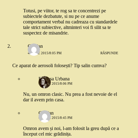
Totusi, pe viitor, te rog sa te concentrezi pe
subiectele dezbatute, si nu pe ce anume
comportament verbal nu cadreaza cu standardele
tale strict subiective, altminteri voi fi silit sa te
suspectez de misandrie.
Cristian
4 IUNIE 2015/8:05 PM
RĂSPUNDE
Ce aparat de aerosoli folosești? Tip salin cumva?
Printesa Urbana
4 IUNIE 2015/8:06 PM
Nu, un omron clasic. Nu prea a fost nevoie de el
dar il avem prin casa.
Cristian
4 IUNIE 2015/8:45 PM
Omron avem și noi, l-am folosit la greu după ce a
început cel mic grădinița.