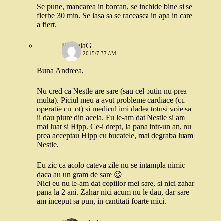
Se pune, mancarea in borcan, se inchide bine si se
fierbe 30 min. Se lasa sa se raceasca in apa in care
a fiert.
DanielaG
5 IUNIE 2015/7:37 AM
Buna Andreea,
Nu cred ca Nestle are sare (sau cel putin nu prea
multa). Piciul meu a avut probleme cardiace (cu
operatie cu tot) si medicul imi dadea totusi voie sa
ii dau piure din acela. Eu le-am dat Nestle si am
mai luat si Hipp. Ce-i drept, la pana intr-un an, nu
prea acceptau Hipp cu bucatele, mai degraba luam
Nestle.
Eu zic ca acolo cateva zile nu se intampla nimic
daca au un gram de sare 😉
Nici eu nu le-am dat copiilor mei sare, si nici zahar
pana la 2 ani. Zahar nici acum nu le dau, dar sare
am inceput sa pun, in cantitati foarte mici.