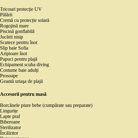
Tricouri protecție UV
Pălării
Cremă cu protecție solară
Rogojină mare
Piscină gonflabilă
Jucării nisip
Scutece pentru înot
Slip baie Sofia
Aripioare înot
Papuci pentru plajă
Echipament scuba diving
Costume baie adulți
Prosoape
Geantă uriaşa de plajă
Accesorii pentru masă
Borcănele piure bebe (cumpărate sau preparate)
Lingurițe
Lapte praf
Biberoane
Sterilizator
Încălzitor