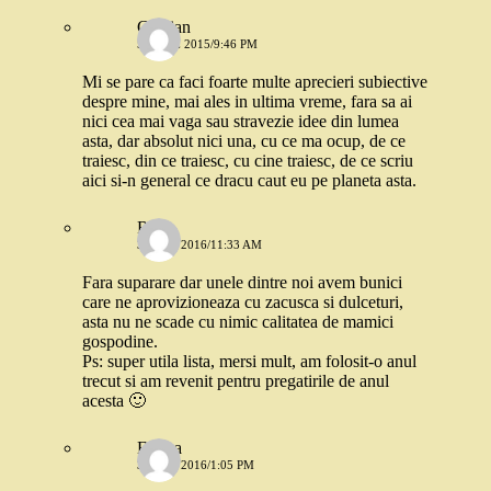
Cristian
5 IUNIE 2015/9:46 PM
Mi se pare ca faci foarte multe aprecieri subiective
despre mine, mai ales in ultima vreme, fara sa ai
nici cea mai vaga sau stravezie idee din lumea
asta, dar absolut nici una, cu ce ma ocup, de ce
traiesc, din ce traiesc, cu cine traiesc, de ce scriu
aici si-n general ce dracu caut eu pe planeta asta.
Ralu
30 MAI 2016/11:33 AM
Fara suparare dar unele dintre noi avem bunici
care ne aprovizioneaza cu zacusca si dulceturi,
asta nu ne scade cu nimic calitatea de mamici
gospodine.
Ps: super utila lista, mersi mult, am folosit-o anul
trecut si am revenit pentru pregatirile de anul
acesta 🙂
Emma
30 MAI 2016/1:05 PM