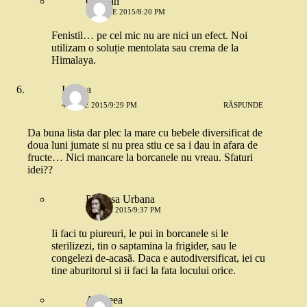
Cristian
16 IUNIE 2015/8:20 PM
Fenistil… pe cel mic nu are nici un efect. Noi
utilizam o soluție mentolata sau crema de la
Himalaya.
Iuliana
4 IUNIE 2015/9:29 PM
RĂSPUNDE
Da buna lista dar plec la mare cu bebele diversificat de
doua luni jumate si nu prea stiu ce sa i dau in afara de
fructe… Nici mancare la borcanele nu vreau. Sfaturi
idei??
Printesa Urbana
4 IUNIE 2015/9:37 PM
Ii faci tu piureuri, le pui in borcanele si le
sterilizezi, tin o saptamina la frigider, sau le
congelezi de-acasă. Daca e autodiversificat, iei cu
tine aburitorul si ii faci la fata locului orice.
Andreea