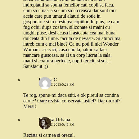
indreptatiti sa spuna femeilor cati copii sa faca,
cum sa ii nasca si cum sa ii creasca dar sunt rari
aceia care pun umarul alaturi de sotie in
gospodarie si in cresterea copiilor. In plus, le cam
fug ochii dupa coafate, siliconate si maini cu
unghii puse, desi acasa ii asteapta cea mai buna
dulceata din lume, facuta de nevasta. Si atunci ma
intreb cum e mai bine? Ca nu poti fi nici Wonder
Woman…servici, casa curata, zilnic sa faci
mancare gustoasa, sa ai un corp lucrat la sala,
mani si coafura perfecte, copii fericiti si sot…
Satisfacut :))
Raluca C
15 IULIE 2015/5:29 PM
Te rog, spune-mi daca stiti, e ok pireul sa contina
carne? Oare rezista conservata astfel? Dar orezul?
Mersi!
Printesa Urbana
15 IULIE 2015/5:45 PM
Rezista si carnea si orezul.