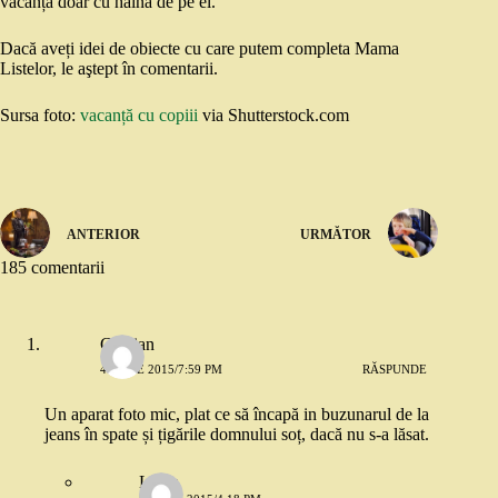
vacanțã doar cu haina de pe el.
Dacă aveți idei de obiecte cu care putem completa Mama
Listelor, le aştept în comentarii.
Sursa foto:
vacanță cu copiii
via Shutterstock.com
ANTERIOR
URMĂTOR
185 comentarii
Cristian
4 IUNIE 2015/7:59 PM
RĂSPUNDE
Un aparat foto mic, plat ce să încapă in buzunarul de la
jeans în spate și țigările domnului soț, dacă nu s-a lăsat.
Luiza