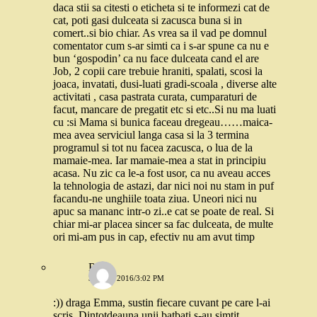
daca stii sa citesti o eticheta si te informezi cat de
cat, poti gasi dulceata si zacusca buna si in
comert..si bio chiar. As vrea sa il vad pe domnul
comentator cum s-ar simti ca i s-ar spune ca nu e
bun ‘gospodin’ ca nu face dulceata cand el are
Job, 2 copii care trebuie hraniti, spalati, scosi la
joaca, invatati, dusi-luati gradi-scoala , diverse alte
activitati , casa pastrata curata, cumparaturi de
facut, mancare de pregatit etc si etc..Si nu ma luati
cu :si Mama si bunica faceau dregeau……maica-
mea avea serviciul langa casa si la 3 termina
programul si tot nu facea zacusca, o lua de la
mamaie-mea. Iar mamaie-mea a stat in principiu
acasa. Nu zic ca le-a fost usor, ca nu aveau acces
la tehnologia de astazi, dar nici noi nu stam in puf
facandu-ne unghiile toata ziua. Uneori nici nu
apuc sa mananc intr-o zi..e cat se poate de real. Si
chiar mi-ar placea sincer sa fac dulceata, de multe
ori mi-am pus in cap, efectiv nu am avut timp
Ralu
31 MAI 2016/3:02 PM
:)) draga Emma, sustin fiecare cuvant pe care l-ai
scris. Dintotdeauna unii batbati s-au simtit