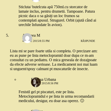
Sticluta/ butelcuta apă 750ml.cu storcator de
lamaie inclus, pentru drumetii. Tampoane. Patura
picnic daca o sa găsiți un loc frumos sa
contemplati apusul. Strugurel. Orbit (ajută când ai
urechile înfundate în avion).
Andreea M
4 IUNIE 2015/8:55 PM
RĂSPUNDE
Lista mi se pare foarte utila si completa. O precizare am:
eu as pune pe lista metoclopramid doar dupa ce m-am
consultat cu un pediatru. O mica greseala de dozajpoate
da efecte adverse serioase. La medicament noi mai luam
si unguent/spray calmant pt muscaturile de insecte.
Printesa Urbana
4 IUNIE 2015/8:56 PM
Fenistil gel pt piscaturi, este pe lista.
Metoclopramidul e pe lista in urma recomandarii
medicului, desigur, eu doar asa operez. 🙂