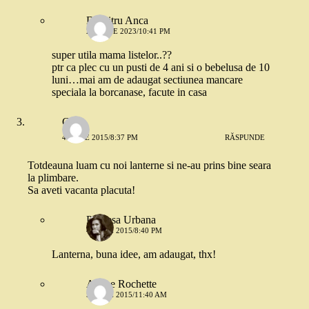
Dumitru Anca
22 IUNIE 2023/10:41 PM
super utila mama listelor..??
ptr ca plec cu un pusti de 4 ani si o bebelusa de 10
luni…mai am de adaugat sectiunea mancare
speciala la borcanase, facute in casa
Gabi
4 IUNIE 2015/8:37 PM
RĂSPUNDE
Totdeauna luam cu noi lanterne si ne-au prins bine seara
la plimbare.
Sa aveti vacanta placuta!
Printesa Urbana
4 IUNIE 2015/8:40 PM
Lanterna, buna idee, am adaugat, thx!
Aimee Rochette
5 IUNIE 2015/11:40 AM