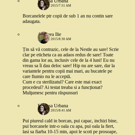
Printesa Urbana
5 IUNIE 2015/7:51 AM
Borcanelele ptr copii de sub 1 an nu contin sare
adaugata.
Andreea Ilie
5 IUNIE 2015/8:30 AM
Țin să vă contrazic, cele de la Nestle au sare! Scrie
clar pe eticheta ca au adaos redus de sare! Toate
din gama lor au, inclusiv cele de la 4 luni! Eu nu
vreau sa îi dau deloc sare! Hip nu are sare, dar la
variantele pentru copii mai mari, au bucatele pe
care fiumio nu le acceptă.
Cum e cu sterilizatul? Care este mai exact
procedeul? Ai testat treaba si a funcționat?
Mulţumesc pentru răspunsuri
Printesa Urbana
5 IUNIE 2015/8:41 AM
Pui piureul cald in borcan, pui capac, inchizi bine,
pui borcanele intr-o oala cu apa, pui oala la fiert,
lasi sa fiarba 10-15 min, apoi le scoti pe prosoape,