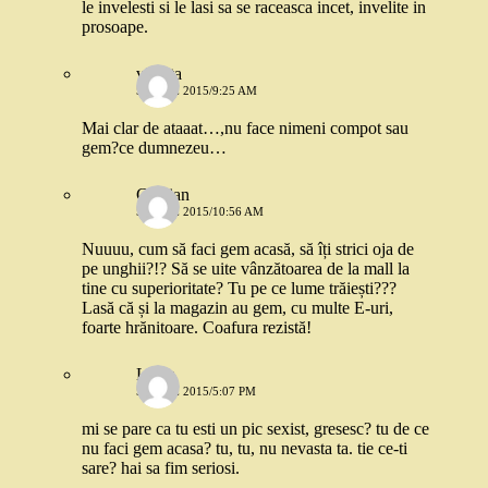
le invelesti si le lasi sa se raceasca incet, invelite in
prosoape.
violeta
5 IUNIE 2015/9:25 AM
Mai clar de ataaat…,nu face nimeni compot sau
gem?ce dumnezeu…
Cristian
5 IUNIE 2015/10:56 AM
Nuuuu, cum să faci gem acasă, să îți strici oja de
pe unghii?!? Să se uite vânzătoarea de la mall la
tine cu superioritate? Tu pe ce lume trăiești???
Lasă că și la magazin au gem, cu multe E-uri,
foarte hrănitoare. Coafura rezistă!
Luiza
5 IUNIE 2015/5:07 PM
mi se pare ca tu esti un pic sexist, gresesc? tu de ce
nu faci gem acasa? tu, tu, nu nevasta ta. tie ce-ti
sare? hai sa fim seriosi.