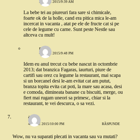
5 IUNIE 2015/9:39 AM
La bebe tei au piureuri fara sare si chimicale,
foarte ok de la holle, cand era pitica mica le-am
incercat in vacanta , atat pe ele de fructe cat si pe
cele de legume cu carne. Sunt peste Nestle sau
altceva cu mult!
pass
4 IUNIE 2015/9:48 PM
Idem eu anul trecut cu bebe nascut in octombrie
2013; dat branzica Fagaras, iaurturi, piure de
cartifi sau orez cu legume la restaurant, mai scapa
si un borcanel desi le-am evitat cat am putut,
branza topita evita cat poti, la mare sau acasa, desi
e comoda, dimineata banane cu biscuiti, merge, ou
fiert mai rugam uneori sa primesc, chiar si la
restaurant, te vei descurca, o sa vezi.
anca
4 IUNIE 2015/10:00 PM
RĂSPUNDE
Wow, nu va suparati plecati in vacanta sau va mutati?