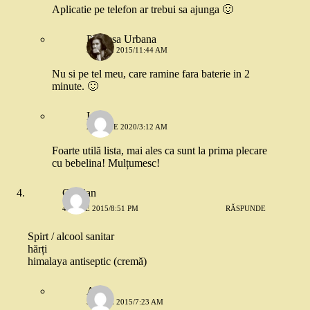
Aplicatie pe telefon ar trebui sa ajunga 🙂
Printesa Urbana
5 IUNIE 2015/11:44 AM
Nu si pe tel meu, care ramine fara baterie in 2
minute. 🙂
Ioana
29 IUNIE 2020/3:12 AM
Foarte utilă lista, mai ales ca sunt la prima plecare
cu bebelina! Mulțumesc!
Cristian
4 IUNIE 2015/8:51 PM
RĂSPUNDE
Spirt / alcool sanitar
hărți
himalaya antiseptic (cremă)
Anca
5 IUNIE 2015/7:23 AM