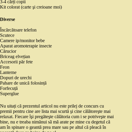
3-4 cărți copii
Kit colorat (carte şi creioane moi)
Diverse
Încărcătoare telefon
Scutece
Camere ip/monitor bebe
Aparat aromoterapie insecte
Cărucior
Briceag elvețian
Accesorii păr fete
Feon
Lanterne
Dopuri de urechi
Pahare de unică folosință
Forfecuță
Superglue
Nu uitați că prezentul articol nu este prilej de concurs cu
premii pentru cine are lista mai scurtă şi cine călătoreşte mai
relaxat. Fiecare îşi pregăteşte călătoria cum i se potriveşte mai
bine, nu e treaba nimănui sã mă arate pe mine cu degetul că
am în spinare o geantă prea mare sau pe altul că pleacã în