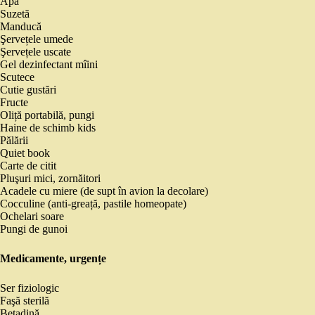
Apă
Suzetă
Manducă
Şervețele umede
Şervețele uscate
Gel dezinfectant mîini
Scutece
Cutie gustări
Fructe
Oliță portabilă, pungi
Haine de schimb kids
Pălării
Quiet book
Carte de citit
Pluşuri mici, zornăitori
Acadele cu miere (de supt în avion la decolare)
Cocculine (anti-greață, pastile homeopate)
Ochelari soare
Pungi de gunoi
Medicamente, urgențe
Ser fiziologic
Faşă sterilă
Betadină