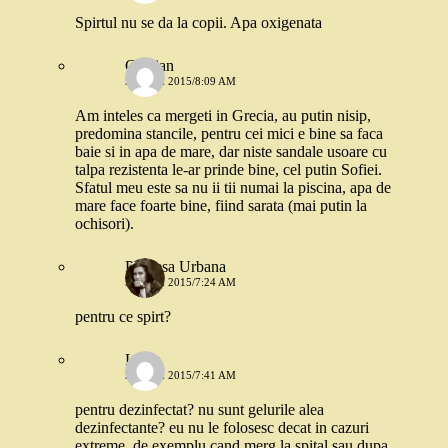
Spirtul nu se da la copii. Apa oxigenata
Cristian
5 IUNIE 2015/8:09 AM
Am inteles ca mergeti in Grecia, au putin nisip,
predomina stancile, pentru cei mici e bine sa faca
baie si in apa de mare, dar niste sandale usoare cu
talpa rezistenta le-ar prinde bine, cel putin Sofiei.
Sfatul meu este sa nu ii tii numai la piscina, apa de
mare face foarte bine, fiind sarata (mai putin la
ochisori).
Printesa Urbana
5 IUNIE 2015/7:24 AM
pentru ce spirt?
Luiza
5 IUNIE 2015/7:41 AM
pentru dezinfectat? nu sunt gelurile alea
dezinfectante? eu nu le folosesc decat in cazuri
extreme, de exemplu cand merg la spital sau dupa