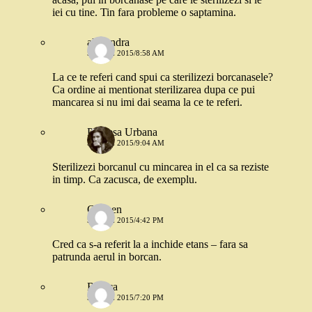
iei cu tine. Tin fara probleme o saptamina.
alexandra
5 IUNIE 2015/8:58 AM
La ce te referi cand spui ca sterilizezi borcanasele?
Ca ordine ai mentionat sterilizarea dupa ce pui
mancarea si nu imi dai seama la ce te referi.
Printesa Urbana
5 IUNIE 2015/9:04 AM
Sterilizezi borcanul cu mincarea in el ca sa reziste
in timp. Ca zacusca, de exemplu.
Carmen
5 IUNIE 2015/4:42 PM
Cred ca s-a referit la a inchide etans – fara sa
patrunda aerul in borcan.
Raluca
5 IUNIE 2015/7:20 PM