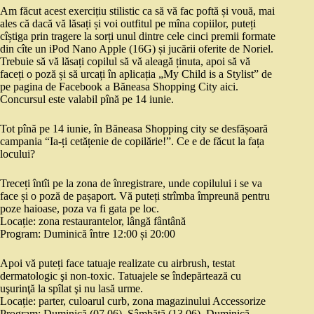
Am făcut acest exercițiu stilistic ca să vă fac poftă și vouă, mai
ales că dacă vă lăsați și voi outfitul pe mîna copiilor, puteți
cîștiga prin tragere la sorți unul dintre cele cinci premii formate
din cîte un iPod Nano Apple (16G) și jucării oferite de Noriel.
Trebuie să vă lăsați copilul să vă aleagă ținuta, apoi să vă
faceți o poză și să urcați în aplicația „My Child is a Stylist” de
pe pagina de Facebook a Băneasa Shopping City aici.
Concursul este valabil pînă pe 14 iunie.
Tot pînă pe 14 iunie, în Băneasa Shopping city se desfășoară
campania “Ia-ți cetățenie de copilărie!”. Ce e de făcut la fața
locului?
Treceți întîi pe la zona de înregistrare, unde copilului i se va
face și o poză de pașaport. Vă puteți strîmba împreună pentru
poze haioase, poza va fi gata pe loc.
Locație: zona restaurantelor, lângă fântână
Program: Duminică între 12:00 și 20:00
Apoi vă puteți face tatuaje realizate cu airbrush, testat
dermatologic şi non-toxic. Tatuajele se îndepărtează cu
uşurinţă la spîlat şi nu lasă urme.
Locație: parter, culoarul curb, zona magazinului Accessorize
Program: Duminică (07.06), Sâmbătă (13.06), Duminică