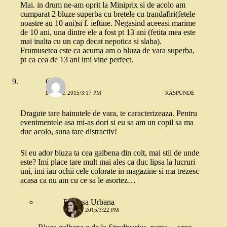
Mai. in drum ne-am oprit la Miniprix si de acolo am
cumparat 2 bluze superba cu bretele cu trandafiri(fetele
noastre au 10 ani)si f. ieftine. Negasind aceeasi marime
de 10 ani, una dintre ele a fost pt 13 ani (fetita mea este
mai inalta cu un cap decat nepotica si slaba).
Frumusetea este ca acuma am o bluza de vara superba,
pt ca cea de 13 ani imi vine perfect.
Oana
8 IUNIE 2015/3:17 PM
RĂSPUNDE
Dragute tare hainutele de vara, te caracterizeaza. Pentru
evenimentele asa mi-as dori si eu sa am un copil sa ma
duc acolo, suna tare distractiv!
Si eu ador bluza ta cea galbena din colt, mai stii de unde
este? Imi place tare mult mai ales ca duc lipsa la lucruri
uni, imi iau ochii cele colorate in magazine si ma trezesc
acasa ca nu am cu ce sa le asortez…
Printesa Urbana
8 IUNIE 2015/3:22 PM