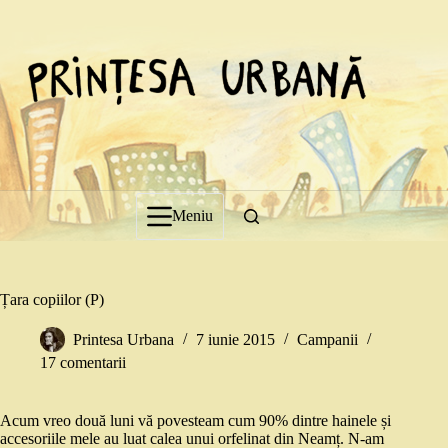
Sari
la
conținut
Meniu
Țara copiilor (P)
Printesa Urbana
7 iunie 2015
Campanii
17 comentarii
Acum vreo două luni vă povesteam cum 90% dintre hainele și
accesoriile mele au luat calea unui orfelinat din Neamț. N-am