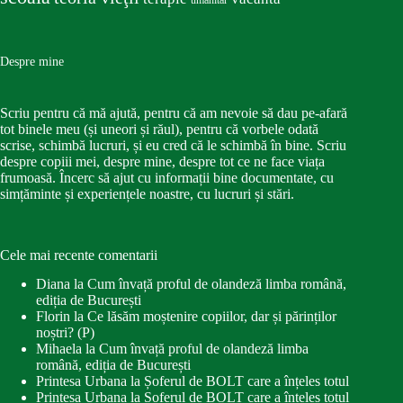
Despre mine
Scriu pentru că mă ajută, pentru că am nevoie să dau pe-afară
tot binele meu (și uneori și răul), pentru că vorbele odată
scrise, schimbă lucruri, și eu cred că le schimbă în bine. Scriu
despre copiii mei, despre mine, despre tot ce ne face viața
frumoasă. Încerc să ajut cu informații bine documentate, cu
simțăminte și experiențele noastre, cu lucruri și stări.
Cele mai recente comentarii
Diana
la
Cum învață proful de olandeză limba română,
ediția de București
Florin
la
Ce lăsăm moștenire copiilor, dar și părinților
noștri? (P)
Mihaela
la
Cum învață proful de olandeză limba
română, ediția de București
Printesa Urbana
la
Șoferul de BOLT care a înțeles totul
Printesa Urbana
la
Șoferul de BOLT care a înțeles totul