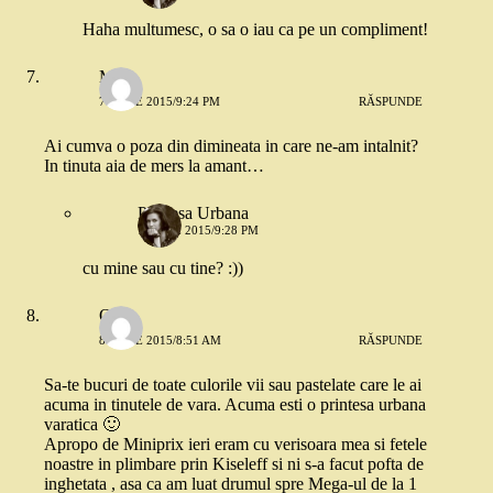
Haha multumesc, o sa o iau ca pe un compliment!
Meg
7 IUNIE 2015/9:24 PM
RĂSPUNDE
Ai cumva o poza din dimineata in care ne-am intalnit?
In tinuta aia de mers la amant…
Printesa Urbana
7 IUNIE 2015/9:28 PM
cu mine sau cu tine? :))
Oana
8 IUNIE 2015/8:51 AM
RĂSPUNDE
Sa-te bucuri de toate culorile vii sau pastelate care le ai
acuma in tinutele de vara. Acuma esti o printesa urbana
varatica 🙂
Apropo de Miniprix ieri eram cu verisoara mea si fetele
noastre in plimbare prin Kiseleff si ni s-a facut pofta de
inghetata , asa ca am luat drumul spre Mega-ul de la 1