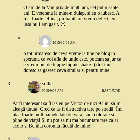
O am de la Miniprix de multi ani, cel putin sapte
ani. E veterana la mine-n dulap, si eu o iubesc. A
fost foarte ieftina, probabil are vreun defect, eu
insa nu l-am gasit. 🙂
Flori
8 IUNIE 2015/10:04 AM
o tot urmaresc de ceva vreme la tine pe blog in
speranta ca voi afla de unde este. puteam sa jur ca
e vreun pui de hippie hippie shake :)) tot imi
doresc sa gasesc ceva similar si pentru mine
Andreea Ilie
7 IUNIE 2015/9:28 AM
RĂSPUNDE
Ar fi interesant sa îl las eu pe Victor de nici 9 luni să-mi
aleagă ținuta! Cred ca as fi distractiva tare pe stradă! Îmi
plac foarte mult hainele tale de vară, sunt colorate si
pline de viaţă! Şi nu pot sa nu ma bucur tare tare ca ai
acolo si Bentita coronita făcută de mine!
Silvia