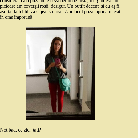
considerat că o poză nu e ceva demn de fustă, mă gîndesc. În
picioare am coverșii roșii, desigur. Un outfit decent, și eu aș fi
asortat la fel bluza și jeanșii roșii. Am făcut poza, apoi am ieșit
în oraș împreună.
Not bad, ce zici, tati?