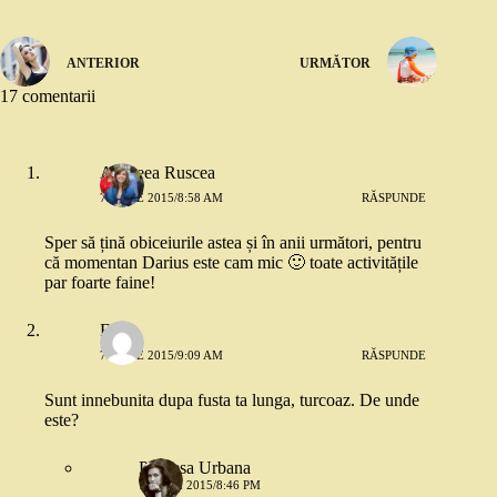
ANTERIOR
URMĂTOR
17 comentarii
Andreea Ruscea
7 IUNIE 2015/8:58 AM
RĂSPUNDE
Sper să țină obiceiurile astea și în anii următori, pentru
că momentan Darius este cam mic 🙂 toate activitățile
par foarte faine!
Flori
7 IUNIE 2015/9:09 AM
RĂSPUNDE
Sunt innebunita dupa fusta ta lunga, turcoaz. De unde
este?
Printesa Urbana
7 IUNIE 2015/8:46 PM