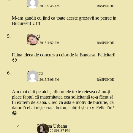
7 IUNIE 2015/9:45 AM
RĂSPUNDE
M-am gandit cu jind ca toate aceste grozavii se petrec in
Bucuresti! Ufff
Georgi
7 IUNIE 2015/1:52 PM
RĂSPUNDE
Faina ideea de concurs a celor de la Baneasa. Felicitari!
🙂
Andreea
7 IUNIE 2015/5:08 PM
RĂSPUNDE
Am mai citit pe aici și din unele texte reieșea că nu-ți
place faptul că maternitatea cea solicitantă te-a făcut să
fii extrem de slabă. Cred că ăsta e motiv de bucurie, că
datorită ei ai niște craci beton, subțiri și sexy. Felicitări!
😀
Printesa Urbana
7 IUNIE 2015/6:37 PM