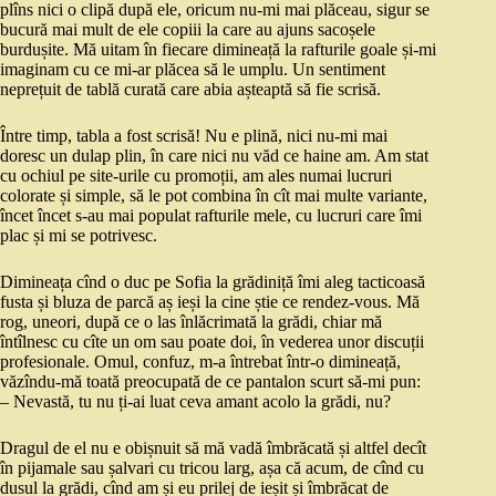
plîns nici o clipă după ele, oricum nu-mi mai plăceau, sigur se
bucură mai mult de ele copiii la care au ajuns sacoșele
burdușite. Mă uitam în fiecare dimineață la rafturile goale și-mi
imaginam cu ce mi-ar plăcea să le umplu. Un sentiment
neprețuit de tablă curată care abia așteaptă să fie scrisă.
Între timp, tabla a fost scrisă! Nu e plină, nici nu-mi mai
doresc un dulap plin, în care nici nu văd ce haine am. Am stat
cu ochiul pe site-urile cu promoții, am ales numai lucruri
colorate și simple, să le pot combina în cît mai multe variante,
încet încet s-au mai populat rafturile mele, cu lucruri care îmi
plac și mi se potrivesc.
Dimineața cînd o duc pe Sofia la grădiniță îmi aleg tacticoasă
fusta și bluza de parcă aș ieși la cine știe ce rendez-vous. Mă
rog, uneori, după ce o las înlăcrimată la grădi, chiar mă
întîlnesc cu cîte un om sau poate doi, în vederea unor discuții
profesionale. Omul, confuz, m-a întrebat într-o dimineață,
văzîndu-mă toată preocupată de ce pantalon scurt să-mi pun:
– Nevastă, tu nu ți-ai luat ceva amant acolo la grădi, nu?
Dragul de el nu e obișnuit să mă vadă îmbrăcată și altfel decît
în pijamale sau șalvari cu tricou larg, așa că acum, de cînd cu
dusul la grădi, cînd am și eu prilej de ieșit și îmbrăcat de