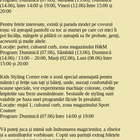
(14.06), între 14:00 și 19:00, Vineri (12.06) între 15:00 și
20:00
Pentru fetele interesate, există și parada modei pe covorul
roșu: vă așteaptă pantofii cu toc ai mamei pe care cei mici îi
pot încălța, mărgele și pălării ce așteaptă sa fie probate, genți,
aceesorii și multe altele.
Locație: parter, culoarul curb, zona magazinului H&M
Program: Duminică (07.06), Sâmbătă (13.06), Duminică
(14.06) / 13:00 – 20:00, Marți (02.06), Luni (08.06) între
15:00 și 20:00
Kids Styling Corner este o zonă special amenajată pentru
mămici și fetițe sau tați și băieți, unde, asezați confortabili pe
scaune speciale, vor experimenta machiaje colorate, codițe
împletite sau freze asemănătoare. Sesiunile de styling sunt
valabile pe baza unei programări făcute în prealabil.
Locație: etajul 1, culoarul curb, zona magazinului Sport
Couture
Program: Duminică (07.06) între 14:00 și 19:00
Vă puteți juca și mimă sub îndrumarea magicienilor, a zînelor
și a animăluțelor vorbitoare. Copiii sau parinții extrag bilețele