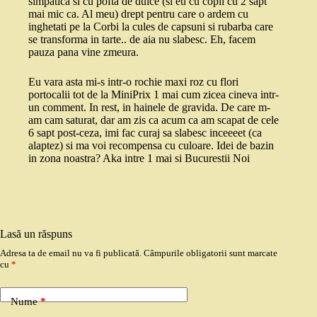
simpatica si cu pofta de dulce (si eu cu copil cu 2 sapt
mai mic ca. Al meu) drept pentru care o ardem cu
inghetati pe la Corbi la cules de capsuni si rubarba care
se transforma in tarte.. de aia nu slabesc. Eh, facem
pauza pana vine zmeura.
Eu vara asta mi-s intr-o rochie maxi roz cu flori
portocalii tot de la MiniPrix 1 mai cum zicea cineva intr-
un comment. In rest, in hainele de gravida. De care m-
am cam saturat, dar am zis ca acum ca am scapat de cele
6 sapt post-ceza, imi fac curaj sa slabesc inceeeet (ca
alaptez) si ma voi recompensa cu culoare. Idei de bazin
in zona noastra? Aka intre 1 mai si Bucurestii Noi
Lasă un răspuns
Adresa ta de email nu va fi publicată.
Câmpurile obligatorii sunt marcate
cu
*
Nume
*