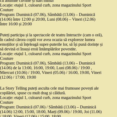
cu anumite cuvinte și start mimă!
Locație: etajul 1, culoarul curb, zona magazinului Sport
Couture
Program: Duminică (07.06), Sâmbătă (13.06) – Duminică
(14.06) între 12:00 și 20:00, Luni (08.06) – Vineri (12.06)
între 16:00 și 20:00
Puteți participa și la spectacole de teatru Interactiv (cam o oră),
în cadrul cărora copiii vor avea ocazia să exploreze lumea
emoțiilor și să înțeleagă super-puterile lor, să își pună dorințe și
să devină ei însuși eroii întămplărilor povestite.
Locație: etajul 1, culoarul curb, zona magazinului Sport
Couture
Program: Duminică (07.06), Sâmbătă (13.06) – Duminică
(14.06) de la 13:00, 16:00, 19:00, Luni (08.06) / 19:00 ,
Miercuri (10.06) / 19:00, Vineri (05.06) / 16:00, 19:00, Vineri
(12.06) / 17:00, 19:00
La Story Telling puteți asculta cele mai frumoase povești ale
copilăriei, spuse cu mult drag și căldură.
Locație: etajul 1, culoarul curb, zona magazinului Sport
Couture
Program: Duminică (07.06) / Sâmbătă (13.06) – Duminică
(14.06) 12:00, 15:00, 18:00, Marți (09.06) / 19:00, Joi (11.06)
/ 18:00, Vineri (12.06) / 15:00, 18:00