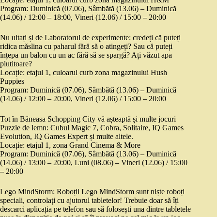
Program: Duminică (07.06), Sâmbătă (13.06) – Duminică
(14.06) / 12:00 – 18:00, Vineri (12.06) / 15:00 – 20:00
Nu uitați și de Laboratorul de experimente: credeți că puteți
ridica măslina cu paharul fără să o atingeți? Sau că puteți
înțepa un balon cu un ac fără să se spargă? Ați văzut apa
plutitoare?
Locație: etajul 1, culoarul curb zona magazinului Hush
Puppies
Program: Duminică (07.06), Sâmbătă (13.06) – Duminică
(14.06) / 12:00 – 20:00, Vineri (12.06) / 15:00 – 20:00
Tot în Băneasa Schopping City vă așteaptă și multe jocuri
Puzzle de lemn: Cubul Magic 7, Cobra, Solitaire, IQ Games
Evolution, IQ Games Expert și multe altele.
Locație: etajul 1, zona Grand Cinema & More
Program: Duminică (07.06), Sâmbătă (13.06) – Duminică
(14.06) / 13:00 – 20:00, Luni (08.06) – Vineri (12.06) / 15:00
– 20:00
Lego MindStorm: Roboții Lego MindStorm sunt niște roboți
speciali, controlați cu ajutorul tabletelor! Trebuie doar să îți
descarci aplicația pe telefon sau să folosești una dintre tabletele