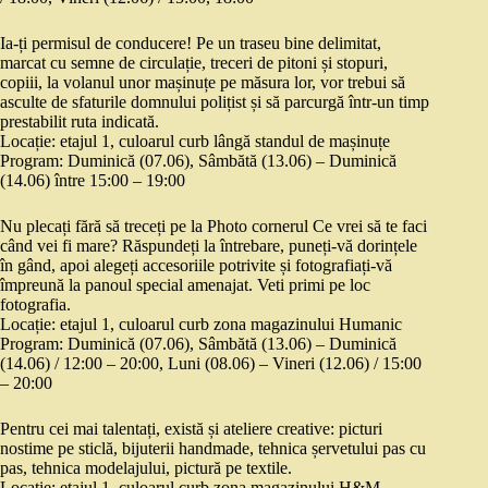
Ia-ți permisul de conducere! Pe un traseu bine delimitat,
marcat cu semne de circulație, treceri de pitoni și stopuri,
copiii, la volanul unor mașinuțe pe măsura lor, vor trebui să
asculte de sfaturile domnului polițist și să parcurgă într-un timp
prestabilit ruta indicată.
Locație: etajul 1, culoarul curb lângă standul de mașinuțe
Program: Duminică (07.06), Sâmbătă (13.06) – Duminică
(14.06) între 15:00 – 19:00
Nu plecați fără să treceți pe la Photo cornerul Ce vrei să te faci
când vei fi mare? Răspundeți la întrebare, puneți-vă dorințele
în gând, apoi alegeți accesoriile potrivite și fotografiați-vă
împreună la panoul special amenajat. Veti primi pe loc
fotografia.
Locație: etajul 1, culoarul curb zona magazinului Humanic
Program: Duminică (07.06), Sâmbătă (13.06) – Duminică
(14.06) / 12:00 – 20:00, Luni (08.06) – Vineri (12.06) / 15:00
– 20:00
Pentru cei mai talentați, există și ateliere creative: picturi
nostime pe sticlă, bijuterii handmade, tehnica șervetului pas cu
pas, tehnica modelajului, pictură pe textile.
Locație: etajul 1, culoarul curb zona magazinului H&M