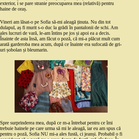
exterior, i se pare stranie preocuparea mea (relativă) pentru
haine de oraș.
Vineri am lăsat-o pe Sofia să-mi aleagă ținuta. Nu din tot
dulapul, aș fi murit s-o duc la grădi în pantalonii de schi. Am
ales lucruri de vară, le-am întins pe jos și apoi ea a decis.
Înainte de asta însă, am făcut o poză, că mi-a plăcut mult cum
arată garderoba mea acum, după ce înainte era sufocată de gri-
uri șobolan și bleumarin.
Spre surprinderea mea, după ce m-a întrebat pentru ce îmi
trebuie hainele pe care urma să mi le aleagă, iar eu am spus că
pentru o poză, Sofia NU mi-a ales fustă, ci jeanși. Probabil o fi