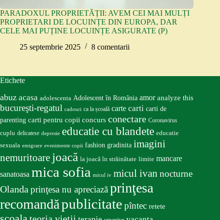
PARADOXUL PROPRIETĂȚII: AVEM CEI MAI MULȚI
PROPRIETARI DE LOCUINȚE DIN EUROPA, DAR
CELE MAI PUȚINE LOCUINȚE ASIGURATE (P)
25 septembrie 2025
8 comentarii
Etichete
abuz
acasa
amor
Adolescent în România
analyze this
adolescenta
bucureşti-regatul
carte
carti
carti de
ca la școală
cadouri
conectare
carti pentru copii
concurs
parenting
Coronavirus
educatie cu blandete
educatie
cuplu
delicatese
depresie
imagini
fashion
gradinita
sexuala
emigrare
evenimente copii
joacă
nemuritoare
mancare
la joacă în străinătate
limite
mica sofia
micul ivan
nocturne
sanatoasa
micul iv
prinţesa
Olanda
prinţesa nu apreciază
publicitate
recomandă
pîntec
retete
scoala
teoria vieţii
terapie
vacanta
umanitar