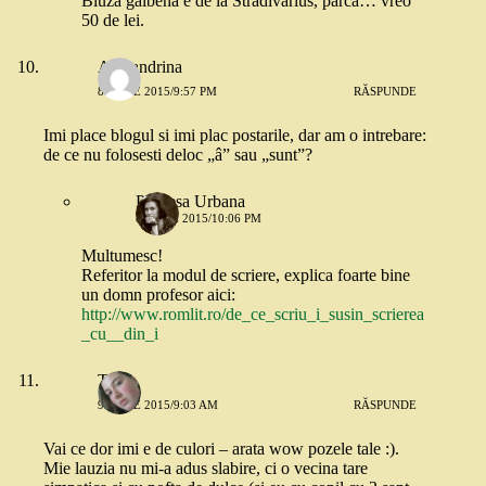
Bluza galbena e de la Stradivarius, parca… vreo
50 de lei.
Alexandrina
8 IUNIE 2015/9:57 PM
RĂSPUNDE
Imi place blogul si imi plac postarile, dar am o intrebare:
de ce nu folosesti deloc „â” sau „sunt”?
Printesa Urbana
8 IUNIE 2015/10:06 PM
Multumesc!
Referitor la modul de scriere, explica foarte bine
un domn profesor aici:
http://www.romlit.ro/de_ce_scriu_i_susin_scrierea
_cu__din_i
Tea
9 IUNIE 2015/9:03 AM
RĂSPUNDE
Vai ce dor imi e de culori – arata wow pozele tale :).
Mie lauzia nu mi-a adus slabire, ci o vecina tare