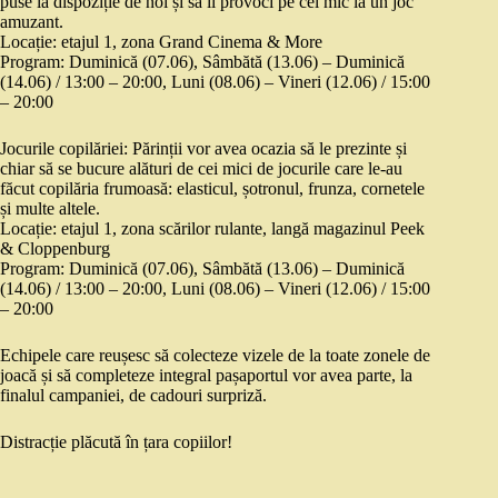
puse la dispoziție de noi și să îl provoci pe cel mic la un joc
amuzant.
Locație: etajul 1, zona Grand Cinema & More
Program: Duminică (07.06), Sâmbătă (13.06) – Duminică
(14.06) / 13:00 – 20:00, Luni (08.06) – Vineri (12.06) / 15:00
– 20:00
Jocurile copilăriei: Părinții vor avea ocazia să le prezinte și
chiar să se bucure alături de cei mici de jocurile care le-au
făcut copilăria frumoasă: elasticul, șotronul, frunza, cornetele
și multe altele.
Locație: etajul 1, zona scărilor rulante, langă magazinul Peek
& Cloppenburg
Program: Duminică (07.06), Sâmbătă (13.06) – Duminică
(14.06) / 13:00 – 20:00, Luni (08.06) – Vineri (12.06) / 15:00
– 20:00
Echipele care reușesc să colecteze vizele de la toate zonele de
joacă și să completeze integral pașaportul vor avea parte, la
finalul campaniei, de cadouri surpriză.
Distracție plăcută în țara copiilor!