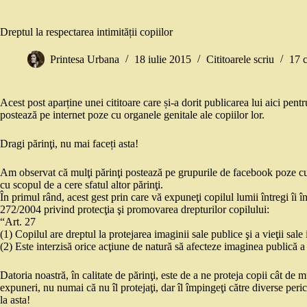
Dreptul la respectarea intimității copiilor
Printesa Urbana
18 iulie 2015
Cititoarele scriu
17 
Acest post aparține unei cititoare care și-a dorit publicarea lui aici pentr
postează pe internet poze cu organele genitale ale copiilor lor.
Dragi părinţi, nu mai faceți asta!
Am observat că mulţi părinţi postează pe grupurile de facebook poze cu z
cu scopul de a cere sfatul altor părinţi.
În primul rând, acest gest prin care vă expuneţi copilul lumii întregi îi
272/2004 privind protecţia şi promovarea drepturilor copilului:
“Art. 27
(1) Copilul are dreptul la protejarea imaginii sale publice şi a vieţii sale 
(2) Este interzisă orice acţiune de natură să afecteze imaginea publică a c
Datoria noastră, în calitate de părinţi, este de a ne proteja copii cât de 
expuneri, nu numai că nu îl protejaţi, dar îl împingeţi către diverse peri
la asta!