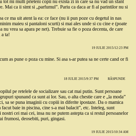
tot mi multi prieteni copii nu exista zi in care sa nu vad un sfant
re. Mai ca ii simt si „parfumul”. Pariu ca daca ar fi al parintilor nu si
 ce ma uit atent la ea: ce face (nu ii pun poze cu degetul in nas
nim maieu si pantaloni scurti) si mai ales unde si cu cine e (poate
 nu vrea sa apara pe net). Trebuie sa fie o poza decenta, de care
 a ta!
19 IULIE 2015/12:23 PM
i cum as pune o poza cu mine. Si asa s-ar putea sa ne certe cand or fi
18 IULIE 2015/9:37 PM
RĂSPUNDE
copilul pe retelele de socializare sau cat mai putin. Sunt persoane
e grupuri spunand ca sunt ai lor. Sau, o alta chestie care e „la moda”
i, sa se puna imaginii cu copiii in diferite ipostaze. Da o mamica
acut baie in piscina, cine s-a mai balacit”, etc. Inteleg, sunt
 nostri cei mai cei, insa nu ne putem astepta ca si restul persoanelor
ai frumosi, deosebiti, puri, gingasi.
19 IULIE 2015/10:34 AM