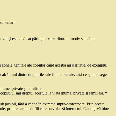
comentarii
u voi și este dedicat părinţilor care, dintr-un motiv sau altul,
onele genitale ale copiilor când aceştia au o iritaţie, de exemplu,
 încalcă unul dintre drepturile sale fundamentale. Iată ce spune Legea
intime, private şi familiale.
opilului sau dreptul acestuia la viaţă intimă, privată şi familială. “
mult posibil, fără a cădea în extrema supra-protectoare. Prin aceste
cole, printre care pedofili care survolează internetul. Gândiţi-vă bine