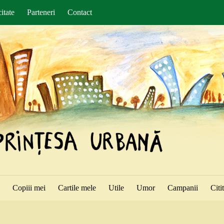
itate
Parteneri
Contact
ă
Copiii mei
Cartile mele
Utile
Umor
Campanii
Citi