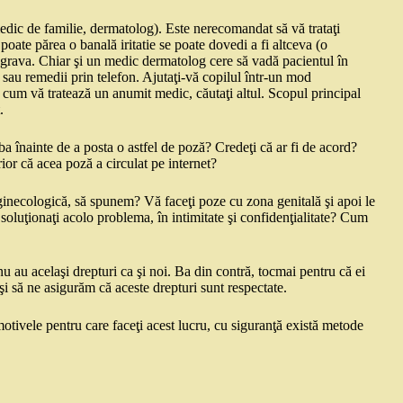
 medic de familie, dermatolog). Este nerecomandat să vă trataţi
poate părea o banală iritatie se poate dovedi a fi altceva (o
 agrava. Chiar şi un medic dermatolog cere să vadă pacientul în
i sau remedii prin telefon. Ajutaţi-vă copilul într-un mod
e cum vă tratează un anumit medic, căutaţi altul. Scopul principal
.
reba înainte de a posta o astfel de poză? Credeţi că ar fi de acord?
rior că acea poză a circulat pe internet?
 ginecologică, să spunem? Vă faceţi poze cu zona genitală şi apoi le
 soluţionaţi acolo problema, în intimitate şi confidenţialitate? Cum
u au acelaşi drepturi ca şi noi. Ba din contră, tocmai pentru că ei
 şi să ne asigurăm că aceste drepturi sunt respectate.
tivele pentru care faceţi acest lucru, cu siguranţă există metode