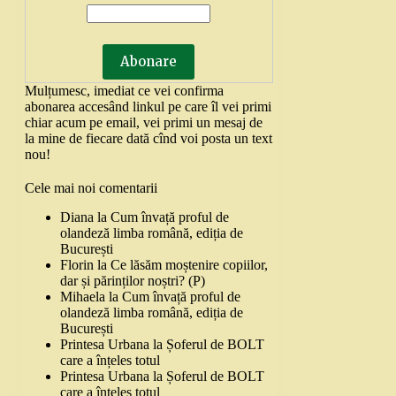
Mulțumesc, imediat ce vei confirma
abonarea accesând linkul pe care îl vei primi
chiar acum pe email, vei primi un mesaj de
la mine de fiecare dată cînd voi posta un text
nou!
Cele mai noi comentarii
Diana
la
Cum învață proful de
olandeză limba română, ediția de
București
Florin
la
Ce lăsăm moștenire copiilor,
dar și părinților noștri? (P)
Mihaela
la
Cum învață proful de
olandeză limba română, ediția de
București
Printesa Urbana
la
Șoferul de BOLT
care a înțeles totul
Printesa Urbana
la
Șoferul de BOLT
care a înțeles totul