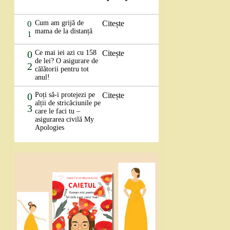
0
Cum am grijă de
Citește
mama de la distanță
1
0
Ce mai iei azi cu 158
Citește
de lei? O asigurare de
2
călătorii pentru tot
anul!
0
Poți să-i protejezi pe
Citește
alții de stricăciunile pe
3
care le faci tu –
asigurarea civilă My
Apologies