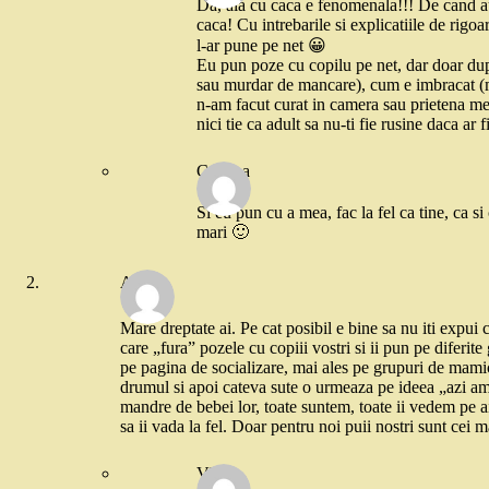
Da, aia cu caca e fenomenala!!! De cand au 
caca! Cu intrebarile si explicatiile de rigoa
l-ar pune pe net 😀
Eu pun poze cu copilu pe net, dar doar dupa
sau murdar de mancare), cum e imbracat (mi
n-am facut curat in camera sau prietena mea
nici tie ca adult sa nu-ti fie rusine daca ar fi
Cristina
Si eu pun cu a mea, fac la fel ca tine, ca s
mari 🙂
Ana
Mare dreptate ai. Pe cat posibil e bine sa nu iti expui 
care „fura” pozele cu copiii vostri si ii pun pe diferit
pe pagina de socializare, mai ales pe grupuri de mamic
drumul si apoi cateva sute o urmeaza pe ideea „azi am f
mandre de bebei lor, toate suntem, toate ii vedem pe ai
sa ii vada la fel. Doar pentru noi puii nostri sunt cei m
Vio