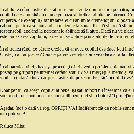
În al doilea rând, astfel de sfaturi trebuie cerute unui medic (pediatru,
copilul de o anumită afecţiune pe baza sfaturilor primite pe internet. Ce 
ciupercă, de exemplu), iar tratarea ei cu anumite creme/loţiuni o poate
cabinet, pentru a se putea uita cu atenţie la zona afectată şi nu dă sfatur
responsabil, apelând la persoanele abilitate să îl ajute. Dacă nu vă plac
este bunăstarea copilului, iar ea nu se obţine prin sfaturile de pe internet
În al treilea rând, ce părere credeţi că ar avea copilul dvs dacă l-aţi înt
Credeţi că i-ar plăcea? Sau ce părere credeţi că ar avea dacă ar afla ulte
În al patrulea rând, dvs. aşa procedaţi când aveţi o problema de natură
postaţi pe grupuri pe internet cerând sfaturi? Sau mergeţi la medic şi vă
v-aţi simţi dacă cineva ar posta astfel de poze cu dvs, fără acordul dvs?
Doar pentru că aceşti copii sunt bebeluşi sau minori nu înseamnă că ei n
sunt mici, noi suntem cei responsabili pentru ei şi trebuie să îi protejăm
Aşadar, încă o dată vă rog, OPRIŢI-VĂ! Indiferent cât de nobile sunt mo
mai potrivite!
Raluca Mihai