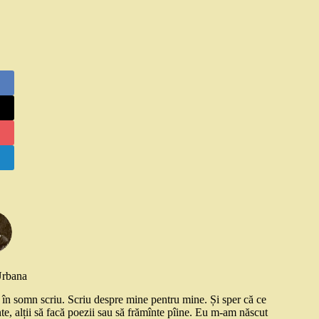
Urbana
și în somn scriu. Scriu despre mine pentru mine. Și sper că ce
nte, alții să facă poezii sau să frămînte pîine. Eu m-am născut