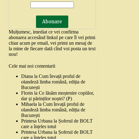
Mulțumesc, imediat ce vei confirma
abonarea accesând linkul pe care îl vei primi
chiar acum pe email, vei primi un mesaj de
la mine de fiecare dată cînd voi posta un text
nou!
Cele mai noi comentarii
Diana
la
Cum învață proful de
olandeză limba română, ediția de
București
Florin
la
Ce lăsăm moștenire copiilor,
dar și părinților noștri? (P)
Mihaela
la
Cum învață proful de
olandeză limba română, ediția de
București
Printesa Urbana
la
Șoferul de BOLT
care a înțeles totul
Printesa Urbana
la
Șoferul de BOLT
care a înțeles totul