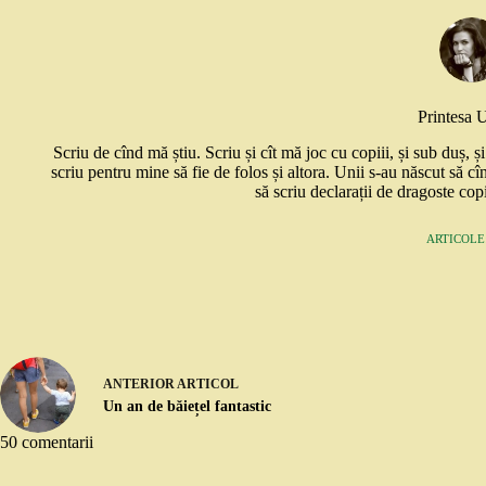
Printesa 
Scriu de cînd mă știu. Scriu și cît mă joc cu copiii, și sub duș, 
scriu pentru mine să fie de folos și altora. Unii s-au născut să cî
să scriu declarații de dragoste copi
ARTICOLE:
ANTERIOR
ARTICOL
Un an de băiețel fantastic
50 comentarii