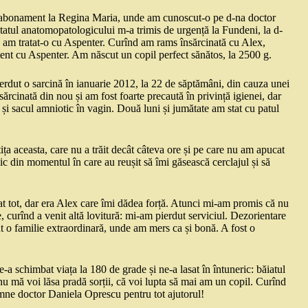
 abonament la Regina Maria, unde am cunoscut-o pe d-na doctor
ltatul anatomopatologicului m-a trimis de urgență la Fundeni, la d-
e am tratat-o cu Aspenter. Curînd am rams însărcinată cu Alex,
ent cu Aspenter. Am născut un copil perfect sănătos, la 2500 g.
erdut o sarcină în ianuarie 2012, la 22 de săptămâni, din cauza unei
sărcinată din nou și am fost foarte precaută în privință igienei, dar
s și sacul amniotic în vagin. Două luni și jumătate am stat cu patul
ița aceasta, care nu a trăit decât câteva ore și pe care nu am apucat
c din momentul în care au reușit să îmi găsească cerclajul și să
 tot, dar era Alex care îmi dădea forță. Atunci mi-am promis că nu
 curînd a venit altă lovitură: mi-am pierdut serviciul. Dezorientare
t o familie extraordinară, unde am mers ca și bonă. A fost o
a schimbat viața la 180 de grade și ne-a lasat în întuneric: băiatul
u mă voi lăsa pradă sorții, că voi lupta să mai am un copil. Curînd
mne doctor Daniela Oprescu pentru tot ajutorul!