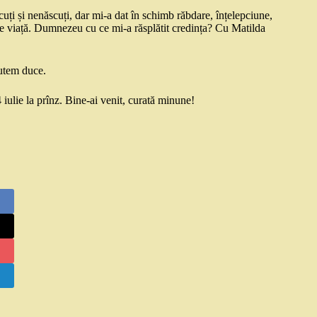
uți și nenăscuți, dar mi-a dat în schimb răbdare, înțelepciune,
 de viață. Dumnezeu cu ce mi-a răsplătit credința? Cu Matilda
putem duce.
4 iulie la prînz. Bine-ai venit, curată minune!