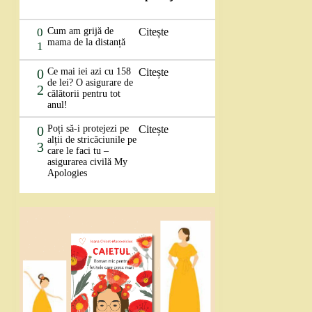
0
Cum am grijă de
Citește
mama de la distanță
1
0
Ce mai iei azi cu 158
Citește
de lei? O asigurare de
2
călătorii pentru tot
anul!
0
Poți să-i protejezi pe
Citește
alții de stricăciunile pe
3
care le faci tu –
asigurarea civilă My
Apologies