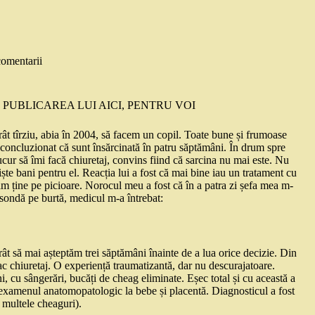
comentarii
 PUBLICAREA LUI AICI, PENTRU VOI
ât tîrziu, abia în 2004, să facem un copil. Toate bune și frumoase
 concluzionat că sunt însărcinată în patru săptămâni. În drum spre
cur să îmi facă chiuretaj, convins fiind că sarcina nu mai este. Nu
iște bani pentru el. Reacția lui a fost că mai bine iau un tratament cu
eam ține pe picioare. Norocul meu a fost că în a patra zi șefa mea m-
 sondă pe burtă, medicul m-a întrebat:
rât să mai așteptăm trei săptămâni înainte de a lua orice decizie. Din
fac chiuretaj. O experiență traumatizantă, dar nu descurajatoare.
, cu sângerări, bucăți de cheag eliminate. Eșec total și cu această a
examenul anatomopatologic la bebe și placentă. Diagnosticul a fost
 multele cheaguri).