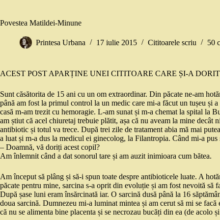
Povestea Matildei-Minune
Printesa Urbana
17 iulie 2015
Cititoarele scriu
50 
ACEST POST APARȚINE UNEI CITITOARE CARE ȘI-A DORIT
Sunt căsătorita de 15 ani cu un om extraordinar. Din păcate ne-am hotăr
până am fost la primul control la un medic care mi-a făcut un tușeu și a
casă m-am trezit cu hemoragie. L-am sunat și m-a chemat la spital la Bu
am știut că acel chiuretaj trebuie plătit, așa că nu aveam la mine decât n
antibiotic și totul va trece. După trei zile de tratament abia mă mai put
a luat și m-a dus la medicul ei ginecolog, la Filantropia. Când mi-a pus
– Doamnă, vă doriți acest copil?
Am înlemnit când a dat sonorul tare și am auzit inimioara cum bătea.
Am început să plâng și să-i spun toate despre antibioticele luate. A hotă
păcate pentru mine, sarcina s-a oprit din evoluție și am fost nevoită să 
După șase luni eram însărcinată iar. O sarcină dusă până la 16 săptămâni
doua sarcină. Dumnezeu mi-a luminat mintea și am cerut să mi se facă 
că nu se alimenta bine placenta și se necrozau bucăți din ea (de acolo și