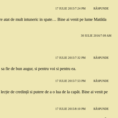
17 IULIE 2015/7:24 PM
RĂSPUNDE
are atat de mult intuneric in spate… Bine ai venit pe lume Matilda
30 IULIE 2016/7:09 AM
17 IULIE 2015/7:32 PM
RĂSPUNDE
 fie de bun augur, si pentru voi si pentru ea.
17 IULIE 2015/7:53 PM
RĂSPUNDE
cție de credință si putere de a o lua de la capăt. Bine ai venit pe
17 IULIE 2015/8:10 PM
RĂSPUNDE