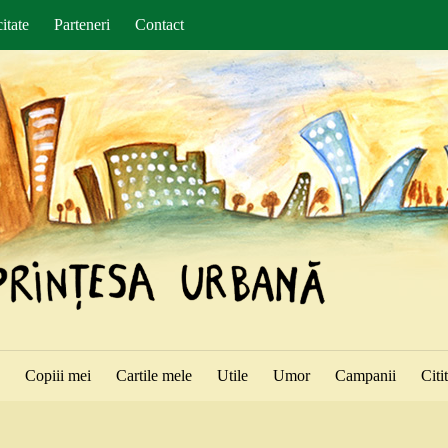
itate
Parteneri
Contact
ă
Copiii mei
Cartile mele
Utile
Umor
Campanii
Citi