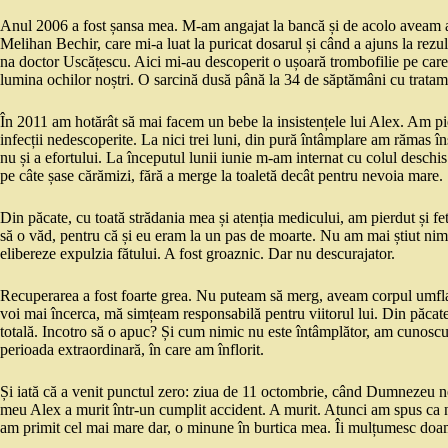
Anul 2006 a fost șansa mea. M-am angajat la bancă și de acolo aveam
Melihan Bechir, care mi-a luat la puricat dosarul și când a ajuns la rezu
na doctor Uscățescu. Aici mi-au descoperit o ușoară trombofilie pe car
lumina ochilor noștri. O sarcină dusă până la 34 de săptămâni cu tratam
În 2011 am hotărât să mai facem un bebe la insistențele lui Alex. Am pi
infecții nedescoperite. La nici trei luni, din pură întâmplare am rămas în
nu și a efortului. La începutul lunii iunie m-am internat cu colul deschi
pe câte șase cărămizi, fără a merge la toaletă decât pentru nevoia mare.
Din păcate, cu toată strădania mea și atenția medicului, am pierdut și fet
să o văd, pentru că și eu eram la un pas de moarte. Nu am mai știut nimi
elibereze expulzia fătului. A fost groaznic. Dar nu descurajator.
Recuperarea a fost foarte grea. Nu puteam să merg, aveam corpul umflat
voi mai încerca, mă simțeam responsabilă pentru viitorul lui. Din păcate,
totală. Incotro să o apuc? Și cum nimic nu este întâmplător, am cunoscu
perioada extraordinară, în care am înflorit.
Și iată că a venit punctul zero: ziua de 11 octombrie, când Dumnezeu ne-
meu Alex a murit într-un cumplit accident. A murit. Atunci am spus ca n
am primit cel mai mare dar, o minune în burtica mea. Îi mulțumesc doa