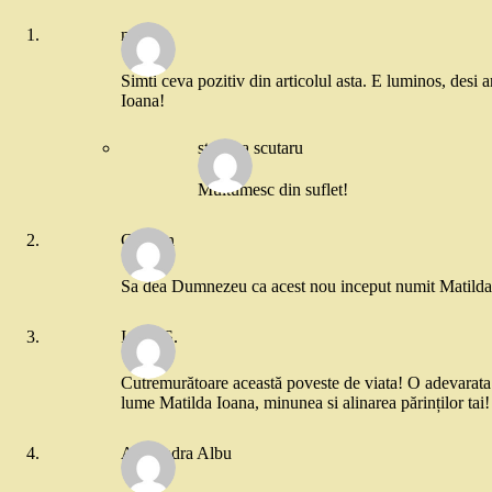
miha
Simti ceva pozitiv din articolul asta. E luminos, desi 
Ioana!
steliana scutaru
Multumesc din suflet!
Cristian
Sa dea Dumnezeu ca acest nou inceput numit Matilda sa
Ioana S.
Cutremurătoare această poveste de viata! O adevarata le
lume Matilda Ioana, minunea si alinarea părinților tai!
Alexandra Albu