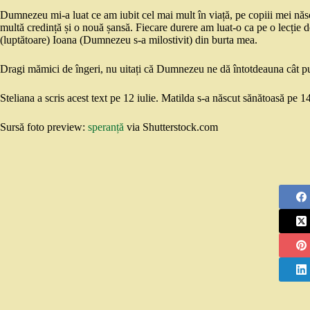
Dumnezeu mi-a luat ce am iubit cel mai mult în viață, pe copiii mei născ
multă credință și o nouă șansă. Fiecare durere am luat-o ca pe o lecție
(luptătoare) Ioana (Dumnezeu s-a milostivit) din burta mea.
Dragi mămici de îngeri, nu uitați că Dumnezeu ne dă întotdeauna cât 
Steliana a scris acest text pe 12 iulie. Matilda s-a născut sănătoasă pe 1
Sursă foto preview:
speranță
via Shutterstock.com