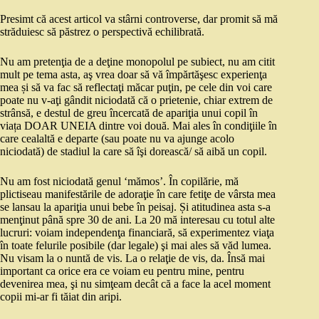
Presimt că acest articol va stârni controverse, dar promit să mă
străduiesc să păstrez o perspectivă echilibrată.
Nu am pretenţia de a deţine monopolul pe subiect, nu am citit
mult pe tema asta, aş vrea doar să vă împărtăşesc experienţa
mea și să va fac să reflectaţi măcar puţin, pe cele din voi care
poate nu v-aţi gândit niciodată că o prietenie, chiar extrem de
strânsă, e destul de greu încercată de apariţia unui copil în
viața DOAR UNEIA dintre voi două. Mai ales în condiţiile în
care cealaltă e departe (sau poate nu va ajunge acolo
niciodată) de stadiul la care să îşi dorească/ să aibă un copil.
Nu am fost niciodată genul ‘mămos’. În copilărie, mă
plictiseau manifestările de adoraţie în care fetiţe de vârsta mea
se lansau la apariţia unui bebe în peisaj. Și atitudinea asta s-a
menţinut până spre 30 de ani. La 20 mă interesau cu totul alte
lucruri: voiam independenţa financiară, să experimentez viaţa
în toate felurile posibile (dar legale) şi mai ales să văd lumea.
Nu visam la o nuntă de vis. La o relaţie de vis, da. Însă mai
important ca orice era ce voiam eu pentru mine, pentru
devenirea mea, şi nu simţeam decât că a face la acel moment
copii mi-ar fi tăiat din aripi.