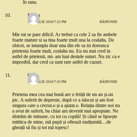
în rana.
Emma
30 APRILIE 2016/7:22 PM
RĂSPUNDE
Mie mi se pare dificil. Ar trebui ca cele 2 sa fie ambele
foarte mature si sa tina foarte mult una la cealalta. De
obicei, se intampla doar una din ele sa isi doreasca
prietenia foarte mult, cealalta nu. Eu nu mai cred in
astfel de prietenii, mi- am luat destule suturi. Nu zic ca e
imposibil, dar cred ca sunt rare astfel de cazuri.
Cătă
30 APRILIE 2016/7:33 PM
RĂSPUNDE
Prietena mea cea mai bună are o fetiță de un an și.un
pic. A suferit de depresie, după ce a născut și am fost
singura care a crezut.o și a ajutat.o. Relația dintre noi nu
a avut de suferit, ba chiar am devenit mai apropiate. Ne
distrăm de minune, cu tot cu copilă! Și când se lipsește
mititica de mine, mă pupă și oftează mulțumită…de
gheață să fiu și tot mă topesc!