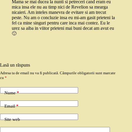
Mama se mai ducea la nunti si petreceri cand eram eu
mica insa ele nu au timp nici de Revelion sa mearga
nicaieri. Am inteles manevra de evitare si am trecut
peste. Nu am o concluzie insa eu mi-am gasit prieteni la
fel ca mine singuri pentru care inca mai contez. Eu le
urez sa aiba in viitor prieteni mai buni decat am avut eu
🙂
Lasă un răspuns
Adresa ta de email nu va fi publicată.
Câmpurile obligatorii sunt marcate
cu
*
Nume
*
Email
*
Site web