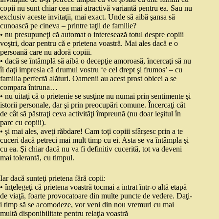
copii nu sunt chiar cea mai atractivă variantă pentru ea. Sau nu
exclusiv aceste invitaţii, mai exact. Unde să aibă şansa să
cunoască pe cineva – printre taţii de familie?
• nu presupuneţi că automat o interesează totul despre copiii
voştri, doar pentru că e prietena voastră. Mai ales dacă e o
persoană care nu adoră copiii.
• dacă se întâmplă să aibă o decepţie amoroasă, încercaţi să nu
îi daţi impresia că drumul vostru ‘e cel drept şi frumos’ – cu
familia perfectă alături. Oamenii au acest prost obicei a se
compara întruna…
• nu uitaţi că o prietenie se susţine nu numai prin sentimente şi
istorii personale, dar şi prin preocupări comune. Încercaţi cât
de cât să păstraţi ceva activităţi împreună (nu doar ieşitul în
parc cu copiii).
• şi mai ales, aveţi răbdare! Cam toţi copiii sfârşesc prin a te
cuceri dacă petreci mai mult timp cu ei. Asta se va întâmpla şi
cu ea. Şi chiar dacă nu va fi definitiv cucerită, tot va deveni
mai tolerantă, cu timpul.
Iar dacă sunteţi prietena fără copii:
• înţelegeţi că prietena voastră tocmai a intrat într-o altă etapă
de viaţă, foarte provocatoare din multe puncte de vedere. Daţi-
i timp să se acomodeze, vor veni din nou vremuri cu mai
multă disponibilitate pentru relaţia voastră