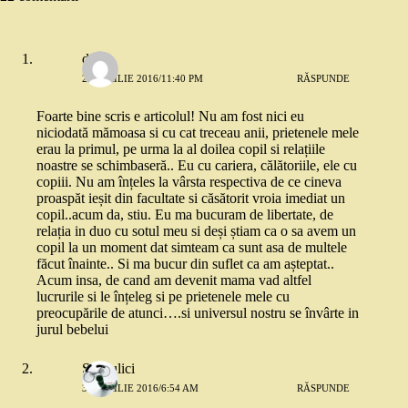
dia
29 APRILIE 2016/11:40 PM
RĂSPUNDE
Foarte bine scris e articolul! Nu am fost nici eu
niciodată mămoasa si cu cat treceau anii, prietenele mele
erau la primul, pe urma la al doilea copil si relațiile
noastre se schimbaseră.. Eu cu cariera, călătoriile, ele cu
copiii. Nu am înțeles la vârsta respectiva de ce cineva
proaspăt ieșit din facultate si căsătorit vroia imediat un
copil..acum da, stiu. Eu ma bucuram de libertate, de
relația in duo cu sotul meu si deși știam ca o sa avem un
copil la un moment dat simteam ca sunt asa de multele
făcut înainte.. Si ma bucur din suflet ca am așteptat..
Acum insa, de cand am devenit mama vad altfel
lucrurile si le înțeleg si pe prietenele mele cu
preocupările de atunci….si universul nostru se învârte in
jurul bebelui
Scrisulici
30 APRILIE 2016/6:54 AM
RĂSPUNDE