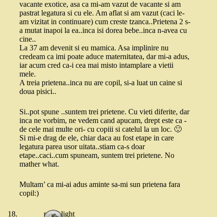
vacante exotice, asa ca mi-am vazut de vacante si am
pastrat legatura si cu ele. Am aflat si am vazut (caci le-
am vizitat in continuare) cum creste tzanca..Prietena 2 s-
a mutat inapoi la ea..inca isi dorea bebe..inca n-avea cu
cine..
La 37 am devenit si eu mamica. Asa implinire nu
credeam ca imi poate aduce maternitatea, dar mi-a adus,
iar acum cred ca-i cea mai misto intamplare a vietii
mele.
A treia prietena..inca nu are copil, si-a luat un caine si
doua pisici..
Si..pot spune ..suntem trei prietene. Cu vieti diferite, dar
inca ne vorbim, ne vedem cand apucam, drept este ca -
de cele mai multe ori- cu copiii si catelul la un loc. 🙂
Si mi-e drag de ele, chiar daca au fost etape in care
legatura parea usor uitata..stiam ca-s doar
etape..caci..cum spuneam, suntem trei prietene. No
mather what.
Multam’ ca mi-ai adus aminte sa-mi sun prietena fara
copil:)
moonlight