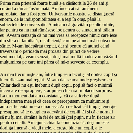
Prima mea prietenă foarte bună s-a căsătorit la 26 de ani şi
curând a rămas însărcinată. Am încercat să rămânem
apropiate, dar a fost greu. Universurile noastre se distanţaseră
enorm, de la indisponibilitatea ei a ieşi în oraş, până la
subiectele de conversaţie. Simţeam că gravităm pe alte orbite,
iar pentru ea nu mai rămăsese loc pentru ce simţeam şi trăiam
eu. Aveam senzaţia că nu mai vrea să recepteze nimic care iese
din sfera ei familială, o suficienţă care pe atunci mă scotea din
sărite. M-am îndepărtat treptat, dar şi pentru că atunci când
traversam o perioada mai proastă din punct de vedere
sentimental, aveam senzaţia de şi mai multă inadecvare văzând
mulţumirea pe care îmi părea că mi-o serveşte ca exemplu.
Au mai trecut nişte ani, între timp ea a făcut şi al doilea copil şi
lucrurile s-au mai reglat. Mi-am dat seama unde greşisem eu.
Chiar dacă nu eşti înebunit după copii, poţi să faci o minimă
încercare de apropiere, s-ar putea chiar să fii plăcut surprins.
La un moment dat am constatat şi că ea suferise după
îndepărtarea mea şi că ceea ce percepusem ca mulţumire şi
auto-suficienţă nu era chiar aşa. Am realizat cât timp şi energie
presupune să te ocupi cu adevărat de copiii tăi şi că e normal
să nu îţi mai rămână la fel de multă (cel puţin, nu în fiecare zi)
pentru ceilalţi. Am ajuns chiar la concluzia că, deşi nu este
dorinţa imensă a vieţii mele, a creşte bine un copil, a te