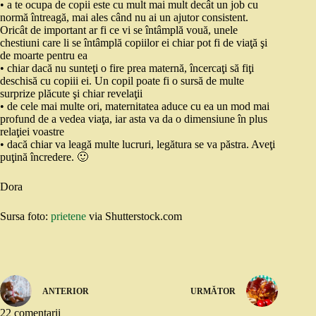
• a te ocupa de copii este cu mult mai mult decât un job cu
normă întreagă, mai ales când nu ai un ajutor consistent.
Oricât de important ar fi ce vi se întâmplă vouă, unele
chestiuni care li se întâmplă copiilor ei chiar pot fi de viaţă şi
de moarte pentru ea
• chiar dacă nu sunteţi o fire prea maternă, încercaţi să fiţi
deschisă cu copiii ei. Un copil poate fi o sursă de multe
surprize plăcute şi chiar revelaţii
• de cele mai multe ori, maternitatea aduce cu ea un mod mai
profund de a vedea viaţa, iar asta va da o dimensiune în plus
relaţiei voastre
• dacă chiar va leagă multe lucruri, legătura se va păstra. Aveţi
puţină încredere. 🙂
Dora
Sursa foto:
prietene
via Shutterstock.com
ANTERIOR
URMĂTOR
22 comentarii