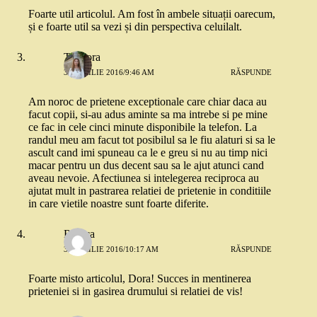
Foarte util articolul. Am fost în ambele situații oarecum,
și e foarte util sa vezi și din perspectiva celuilalt.
Teodora
30 APRILIE 2016/9:46 AM
RĂSPUNDE
Am noroc de prietene exceptionale care chiar daca au
facut copii, si-au adus aminte sa ma intrebe si pe mine
ce fac in cele cinci minute disponibile la telefon. La
randul meu am facut tot posibilul sa le fiu alaturi si sa le
ascult cand imi spuneau ca le e greu si nu au timp nici
macar pentru un dus decent sau sa le ajut atunci cand
aveau nevoie. Afectiunea si intelegerea reciproca au
ajutat mult in pastrarea relatiei de prietenie in conditiile
in care vietile noastre sunt foarte diferite.
Raluca
30 APRILIE 2016/10:17 AM
RĂSPUNDE
Foarte misto articolul, Dora! Succes in mentinerea
prieteniei si in gasirea drumului si relatiei de vis!