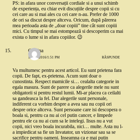
PS: in afara unor conversații cordiale si a unui schimb
de experiența, eu chiar evit discuțiile despre copii si cu
cei care au si mai ales cu cei care n-au. Prefer de 1000
de ori sa discut despre altceva. Oricum, după părerea
mea perioada asta de „doar copiii” tine cât sunt copiii
mici. Cu timpul se mai estompează si descoperim ca mai
exista o lume si in afara copiilor. 😉
Cristina
1 MAI 2016/1:51 PM
RĂSPUNDE
Va multumesc pentru acest articol. Eu sunt prietena fara
copii. De fapt, ex-prietena. Acum sunt doar o
cunostinta. Respect mamicile si… cealalta categorie in
egala masura. Sunt de parere ca alegerile mele nu sunt
obligatorii si pentru restul lumii. Mi-ar placea ca ceilalti
sa gandeasca la fel. Dar alegerile sunt personale,
indiferent ca vorbim despre a avea sau nu copii ori
despre orice altceva. Sunt persoane care isi descopera o
boala si, pentru ca nu ai cel putin cancer, e limpede
pentru ele ca nu ai cum sa le intelegi. Iisus nu a vut
copii, nici vreo boala incurabila, nici… multe. Asta nu l-
a impiedicat sa fie un Invatator, un vizionar sau sa se
sacrifice pentru oameni. Inseamna ca e mai putin