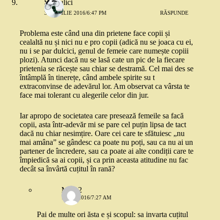
Scrisulici
30 APRILIE 2016/6:47 PM
RĂSPUNDE
Problema este când una din prietene face copii și
cealaltă nu și nici nu e pro copii (adică nu se joaca cu ei,
nu i se par dulcici, genul de femeie care numește copiii
plozi). Atunci dacă nu se lasă cate un pic de la fiecare
prietenia se răcește sau chiar se destramă. Cel mai des se
întâmplă în tinerețe, când ambele spirite su t
extraconvinse de adevărul lor. Am observat ca vârsta te
face mai tolerant cu alegerile celor din jur.
Iar apropo de societatea care presează femeile sa facă
copii, asta într-adevăr mi se pare cel puțin lipsa de tact
dacă nu chiar nesimțire. Oare cei care te sfătuiesc „nu
mai amâna” se gândesc ca poate nu poți, sau ca nu ai un
partener de încredere, sau ca poate ai alte condiții care te
împiedică sa ai copii, și ca prin aceasta atitudine nu fac
decât sa învârtă cuțitul în rană?
Mira 2
1 MAI 2016/7:27 AM
Pai de multe ori ăsta e și scopul: sa invarta cuțitul