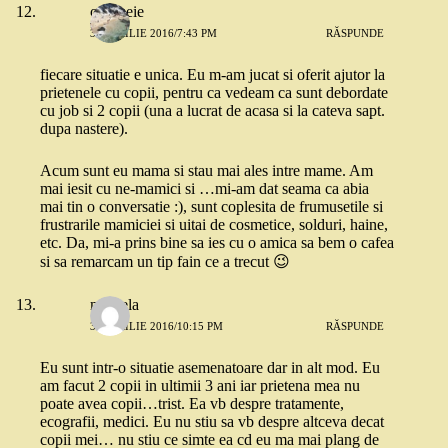
o femeie
30 APRILIE 2016/7:43 PM
RĂSPUNDE
fiecare situatie e unica. Eu m-am jucat si oferit ajutor la
prietenele cu copii, pentru ca vedeam ca sunt debordate
cu job si 2 copii (una a lucrat de acasa si la cateva sapt.
dupa nastere).
Acum sunt eu mama si stau mai ales intre mame. Am
mai iesit cu ne-mamici si …mi-am dat seama ca abia
mai tin o conversatie :), sunt coplesita de frumusetile si
frustrarile mamiciei si uitai de cosmetice, solduri, haine,
etc. Da, mi-a prins bine sa ies cu o amica sa bem o cafea
si sa remarcam un tip fain ce a trecut 😉
mihaela
30 APRILIE 2016/10:15 PM
RĂSPUNDE
Eu sunt intr-o situatie asemenatoare dar in alt mod. Eu
am facut 2 copii in ultimii 3 ani iar prietena mea nu
poate avea copii…trist. Ea vb despre tratamente,
ecografii, medici. Eu nu stiu sa vb despre altceva decat
copii mei… nu stiu ce simte ea cd eu ma mai plang de