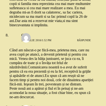
copii si familia mea reprezinta cea mai mare multumire
sufleteasca si cea mai mare realizare a mea. Eu mai
degraba mi-as fi dorit sa calatoresc, sa fac cariera,
nicidecum sa ma marit si sa fac primul copil la 26 de
ani.Dar asta mi a rezervat mie viata,si ma simt
binecuvantata si implinita.
Carla
30 APRILIE 2016/1:52 PM
RĂSPUNDE
Când am născut-o pe fiică-mea, prietena mea, care nu
avea copii pe atunci, a devenit prietenă și pentru cea
mică. Venea des la băița junioarei, se juca cu ea, îi
cumpăra de toate și o învăța tot felul de
năzdrăvănii.Comunicarea noastră n-a avut de suferit
pentru că ea era prezentă și eu la fel, receptivă la grijile
și apăsările ei de atunci.Eu spun că am reușit să ne
facem timp și pentru noi două, cele de dinaintea apariției
fiică-mii. Ieşeam în trei, povesteam și ne distram.
Peste nouă ani a apărut și fiul ei în peisaj și ne-am
acomodat la noua situație, a fost chiar bine, eu spun că
ne-am descurcat.