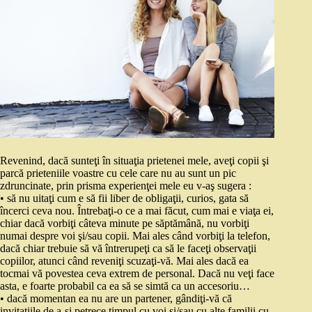
Revenind, dacă sunteţi în situaţia prietenei mele, aveţi copii şi
parcă prieteniile voastre cu cele care nu au sunt un pic
zdruncinate, prin prisma experienţei mele eu v-aş sugera :
• să nu uitaţi cum e să fii liber de obligaţii, curios, gata să
încerci ceva nou. Întrebaţi-o ce a mai făcut, cum mai e viaţa ei,
chiar dacă vorbiţi câteva minute pe săptămână, nu vorbiţi
numai despre voi şi/sau copii. Mai ales când vorbiţi la telefon,
dacă chiar trebuie să vă întrerupeţi ca să le faceţi observaţii
copiilor, atunci când reveniţi scuzaţi-vă. Mai ales dacă ea
tocmai vă povestea ceva extrem de personal. Dacă nu veţi face
asta, e foarte probabil ca ea să se simtă ca un accesoriu…
• dacă momentan ea nu are un partener, gândiţi-vă că
invitaţiile de a-şi petrece timpul cu voi şi/sau cu alte familii cu