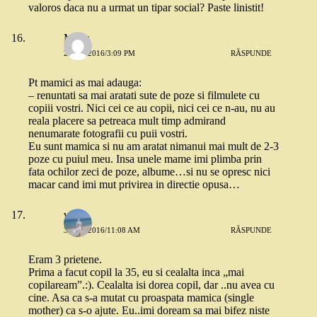
valoros daca nu a urmat un tipar social? Paste linistit!
Mona
2 MAI 2016/3:09 PM
RĂSPUNDE
Pt mamici as mai adauga:
– renuntati sa mai aratati sute de poze si filmulete cu
copiii vostri. Nici cei ce au copii, nici cei ce n-au, nu au
reala placere sa petreaca mult timp admirand
nenumarate fotografii cu puii vostri.
Eu sunt mamica si nu am aratat nimanui mai mult de 2-3
poze cu puiul meu. Insa unele mame imi plimba prin
fata ochilor zeci de poze, albume…si nu se opresc nici
macar cand imi mut privirea in directie opusa…
vio
3 MAI 2016/11:08 AM
RĂSPUNDE
Eram 3 prietene.
Prima a facut copil la 35, eu si cealalta inca „mai
copilaream”.:). Cealalta isi dorea copil, dar ..nu avea cu
cine. Asa ca s-a mutat cu proaspata mamica (single
mother) ca s-o ajute. Eu..imi doream sa mai bifez niste