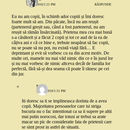
3 MAI 2016/1:21 PM
RĂSPUNDE
Eu nu am copii, în schimb ador copiii și îmi doresc
foarte mult să am. Din păcate, încă nu am reușit
(partenerul greșit sau, când a fost partenerul, nu am
reușit să rămân însărcinată). Prietena mea cea mai bună
s-a căsătorit și a făcut 2 copii și tot ce aud de la ea de
câțiva ani e că ce bine e, trebuie neapărat să fac copii,
nu se poate să nu pot, nu există viață fără… E
deprimant și evit să vorbesc cu ea din acest motiv. De
multe ori, mamele nu mai văd nimic din ce e în jurul lor
și nu mai vorbesc de nimic altceva decât de familia lor
perfectă, fără să-și dea seama că poate îi rănesc pe cei
din jur.
Moni
3 MAI 2016/1:51 PM
Iti doresc sa ti se implineasca dorinta de a avea
copii. Majoritatea persoanelor care isi striga
bucuria nu o fac intentionat ca sa ii supere pe altii
mai putin norocosi, dar totusi ar trebui sa arate
macar un pic de consideratie fata de prietenii care
se simt prost in astfel de situatii.