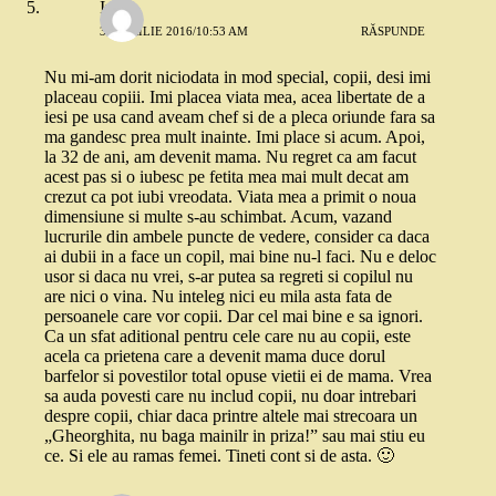
Iulia
30 APRILIE 2016/10:53 AM
RĂSPUNDE
Nu mi-am dorit niciodata in mod special, copii, desi imi
placeau copiii. Imi placea viata mea, acea libertate de a
iesi pe usa cand aveam chef si de a pleca oriunde fara sa
ma gandesc prea mult inainte. Imi place si acum. Apoi,
la 32 de ani, am devenit mama. Nu regret ca am facut
acest pas si o iubesc pe fetita mea mai mult decat am
crezut ca pot iubi vreodata. Viata mea a primit o noua
dimensiune si multe s-au schimbat. Acum, vazand
lucrurile din ambele puncte de vedere, consider ca daca
ai dubii in a face un copil, mai bine nu-l faci. Nu e deloc
usor si daca nu vrei, s-ar putea sa regreti si copilul nu
are nici o vina. Nu inteleg nici eu mila asta fata de
persoanele care vor copii. Dar cel mai bine e sa ignori.
Ca un sfat aditional pentru cele care nu au copii, este
acela ca prietena care a devenit mama duce dorul
barfelor si povestilor total opuse vietii ei de mama. Vrea
sa auda povesti care nu includ copii, nu doar intrebari
despre copii, chiar daca printre altele mai strecoara un
„Gheorghita, nu baga mainilr in priza!” sau mai stiu eu
ce. Si ele au ramas femei. Tineti cont si de asta. 🙂