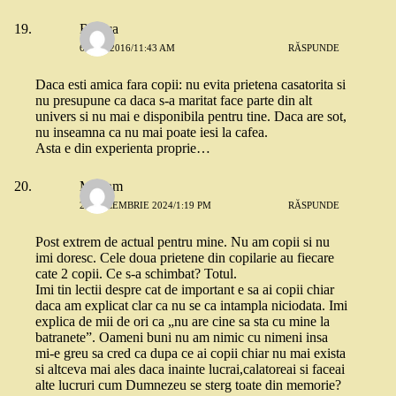
Raluca
6 MAI 2016/11:43 AM
RĂSPUNDE
Daca esti amica fara copii: nu evita prietena casatorita si
nu presupune ca daca s-a maritat face parte din alt
univers si nu mai e disponibila pentru tine. Daca are sot,
nu inseamna ca nu mai poate iesi la cafea.
Asta e din experienta proprie…
Mariam
28 DECEMBRIE 2024/1:19 PM
RĂSPUNDE
Post extrem de actual pentru mine. Nu am copii si nu
imi doresc. Cele doua prietene din copilarie au fiecare
cate 2 copii. Ce s-a schimbat? Totul.
Imi tin lectii despre cat de important e sa ai copii chiar
daca am explicat clar ca nu se ca intampla niciodata. Imi
explica de mii de ori ca „nu are cine sa sta cu mine la
batranete”. Oameni buni nu am nimic cu nimeni insa
mi-e greu sa cred ca dupa ce ai copii chiar nu mai exista
si altceva mai ales daca inainte lucrai,calatoreai si faceai
alte lucruri cum Dumnezeu se sterg toate din memorie?