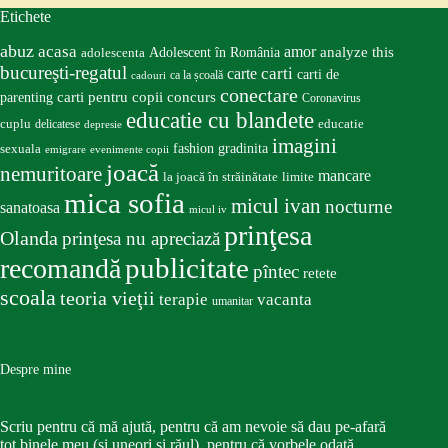
Etichete
abuz
acasa
amor
Adolescent în România
analyze this
adolescenta
bucureşti-regatul
carte
carti
carti de
ca la școală
cadouri
conectare
carti pentru copii
concurs
parenting
Coronavirus
educatie cu blandete
educatie
cuplu
delicatese
depresie
imagini
fashion
gradinita
sexuala
emigrare
evenimente copii
joacă
nemuritoare
mancare
la joacă în străinătate
limite
mica sofia
micul ivan
nocturne
sanatoasa
micul iv
prinţesa
Olanda
prinţesa nu apreciază
publicitate
recomandă
pîntec
retete
scoala
teoria vieţii
terapie
vacanta
umanitar
Despre mine
Scriu pentru că mă ajută, pentru că am nevoie să dau pe-afară
tot binele meu (și uneori și răul), pentru că vorbele odată