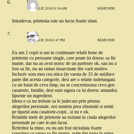
Kid
30 APRILIE 2016/11:54 AM
RĂSPUNDE
Intradevar, prietenia este un lucru foarte sfant.
Miha
30 APRILIE 2016/1:47 PM
RĂSPUNDE
Eu am 2 copii si am in continuare relatii bune de
prietenie cu persoane single, care poate isi doresc sa fie
mame, dar nu au avut noroc de un partener ok, sau nu a
fost sa fie, nu au ramas insarcinate din varii motive.
Inclusiv sora mea cea mica (in varsta de 33 de ani)face
parte din acesta categorie, desi are o relatie indelungata
cu un baiat de ceva timp, nu se concretizeaza ceva gen
casatorie, familie, desi sunt sigura ca isi doresc amandoi,
lipseste un ingredient.
Ideea e ca nu trebuie sa le judecam prin prisma
alegerilor personale, noi suntem prea obisnuiti si setati
pe tiparul asta casatorie-copii , si nu e ok.
Relatiile mele de prietenie au rezistat in ciuda alegerilor
personale pe care le-am facut.
Referitor la mine, eu nu am fost niciodata foarte
convinsa ca vreau sa fiu mama, sotie,dar pana la urma,