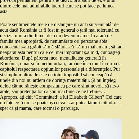
provoca permanent pentru a te dezvolta alături de el, e unul
dintre cele mai admirabile lucruri care se pot face pe lumea
asta.
Poate sentimentele mele de distanţare nu ar fi survenit atât de
acut dacă România ar fi fost în general o ţară mai tolerantă cu
decizia unora din femei de a nu deveni mame. În afară de
familia mea apropiată, de nenumărate ori persoane abia
cunoscute s-au grăbit să mă sfătuiască ‘să nu mai amân’, să fac
neapărat asta pentru că e cel mai important ş.a.m.d, cunoaşteţi
abordarea. După părerea mea, mentalitatea generală în
România, chiar şi în mediu urban, rămâne încă mult în urmă la
capitolul respectarea opţiunilor personale şi a diferenţelor. Pur
şi simplu multora le este cu totul imposibil să conceapă că
unele din noi nu ardem de dorinţa maternităţii. Şi nu înţeleg
deloc cât ne răneşte compasiunea pe care simt nevoia să ne-o
arate, sau pretenţia lor că ştiu mai bine ce ne trebuie…
Apropos, aţi citit ‘Committed’ a lui Elisabeth Gilbert? Cei care
nu înţeleg ‘cum se poate aşa ceva’ s-ar putea lămuri citind-o…
sper că şi mama, care tocmai o parcurge.