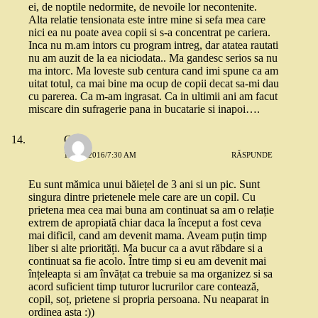
ei, de noptile nedormite, de nevoile lor necontenite.
Alta relatie tensionata este intre mine si sefa mea care
nici ea nu poate avea copii si s-a concentrat pe cariera.
Inca nu m.am intors cu program intreg, dar atatea rautati
nu am auzit de la ea niciodata.. Ma gandesc serios sa nu
ma intorc. Ma loveste sub centura cand imi spune ca am
uitat totul, ca mai bine ma ocup de copii decat sa-mi dau
cu parerea. Ca m-am ingrasat. Ca in ultimii ani am facut
miscare din sufragerie pana in bucatarie si inapoi….
Cam
1 MAI 2016/7:30 AM
RĂSPUNDE
Eu sunt mămica unui băiețel de 3 ani si un pic. Sunt
singura dintre prietenele mele care are un copil. Cu
prietena mea cea mai buna am continuat sa am o relație
extrem de apropiată chiar daca la început a fost ceva
mai dificil, cand am devenit mama. Aveam puțin timp
liber si alte priorități. Ma bucur ca a avut răbdare si a
continuat sa fie acolo. Între timp si eu am devenit mai
înțeleapta si am învățat ca trebuie sa ma organizez si sa
acord suficient timp tuturor lucrurilor care contează,
copil, soț, prietene si propria persoana. Nu neaparat in
ordinea asta :))