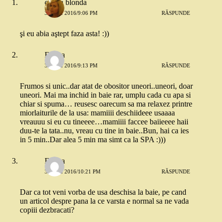
copila blonda
30 MAI 2016/9:06 PM
RĂSPUNDE
şi eu abia aştept faza asta! :))
Emma
30 MAI 2016/9:13 PM
RĂSPUNDE
Frumos si unic..dar atat de obositor uneori..uneori, doar
uneori. Mai ma inchid in baie rar, umplu cada cu apa si
chiar si spuma… reusesc oarecum sa ma relaxez printre
miorlaiturile de la usa: mamiiii deschiideee usaaaa
vreauuu si eu cu tineeee…mamiiii faccee baiieeee haii
duu-te la tata..nu, vreau cu tine in baie..Bun, hai ca ies
in 5 min..Dar alea 5 min ma simt ca la SPA :)))
Emma
30 MAI 2016/10:21 PM
RĂSPUNDE
Dar ca tot veni vorba de usa deschisa la baie, pe cand
un articol despre pana la ce varsta e normal sa ne vada
copiii dezbracati?