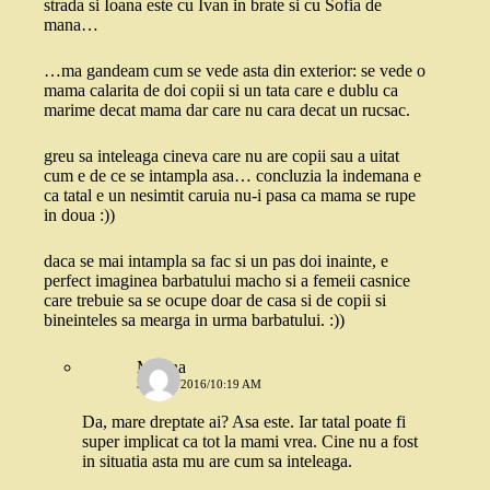
strada si Ioana este cu Ivan in brate si cu Sofia de
mana…
…ma gandeam cum se vede asta din exterior: se vede o
mama calarita de doi copii si un tata care e dublu ca
marime decat mama dar care nu cara decat un rucsac.
greu sa inteleaga cineva care nu are copii sau a uitat
cum e de ce se intampla asa… concluzia la indemana e
ca tatal e un nesimtit caruia nu-i pasa ca mama se rupe
in doua :))
daca se mai intampla sa fac si un pas doi inainte, e
perfect imaginea barbatului macho si a femeii casnice
care trebuie sa se ocupe doar de casa si de copii si
bineinteles sa mearga in urma barbatului. :))
Marina
31 MAI 2016/10:19 AM
Da, mare dreptate ai? Asa este. Iar tatal poate fi
super implicat ca tot la mami vrea. Cine nu a fost
in situatia asta mu are cum sa inteleaga.