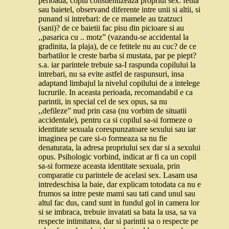
perioada, copiii constientizeaza propriul sex: fetita
sau baietel, observand diferente intre unii si altii, si
punand si intrebari: de ce mamele au tzatzuci
(sani)? de ce baietii fac pisu din picioare si au
,,pasarica cu .. motz” (vazandu-se accidental la
gradinita, la plaja), de ce fetitele nu au cuc? de ce
barbatilor le creste barba si mustata, par pe piept?
s.a. iar parintele trebuie sa-I raspunda copilului la
intrebari, nu sa evite astfel de raspunsuri, insa
adaptand limbajul la nivelul copilului de a intelege
lucrurile. In aceasta perioada, recomandabil e ca
parintii, in special cel de sex opus, sa nu
,,defileze” nud prin casa (nu vorbim de situatii
accidentale), pentru ca si copilul sa-si formeze o
identitate sexuala corespunzatoare sexului sau iar
imaginea pe care si-o formeaza sa nu fie
denaturata, la adresa propriului sex dar si a sexului
opus. Psihologic vorbind, indicat ar fi ca un copil
sa-si formeze aceasta identitate sexuala, prin
comparatie cu parintele de acelasi sex. Lasam usa
intredeschisa la baie, dar explicam totodata ca nu e
frumos sa intre peste mami sau tati cand unul sau
altul fac dus, cand sunt in fundul gol in camera lor
si se imbraca, trebuie invatati sa bata la usa, sa va
respecte intimitatea, dar si parintii sa o respecte pe