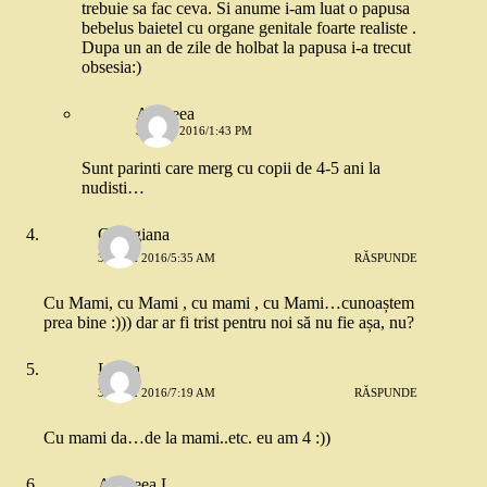
trebuie sa fac ceva. Si anume i-am luat o papusa
bebelus baietel cu organe genitale foarte realiste .
Dupa un an de zile de holbat la papusa i-a trecut
obsesia:)
Andreea
31 MAI 2016/1:43 PM
Sunt parinti care merg cu copii de 4-5 ani la
nudisti…
Georgiana
31 MAI 2016/5:35 AM
RĂSPUNDE
Cu Mami, cu Mami , cu mami , cu Mami…cunoaștem
prea bine :))) dar ar fi trist pentru noi să nu fie așa, nu?
Larisa
31 MAI 2016/7:19 AM
RĂSPUNDE
Cu mami da…de la mami..etc. eu am 4 :))
Andreea L.