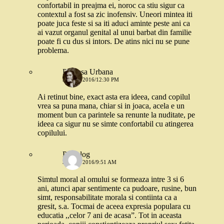
confortabil in preajma ei, noroc ca stiu sigur ca
contextul a fost sa zic inofensiv. Uneori mintea iti
poate juca feste si sa iti aduci aminte peste ani ca
ai vazut organul genital al unui barbat din familie
poate fi cu dus si intors. De atins nici nu se pune
problema.
Printesa Urbana
31 MAI 2016/12:30 PM
Ai retinut bine, exact asta era ideea, cand copilul
vrea sa puna mana, chiar si in joaca, acela e un
moment bun ca parintele sa renunte la nuditate, pe
ideea ca sigur nu se simte confortabil cu atingerea
copilului.
Psiholog
31 MAI 2016/9:51 AM
Simtul moral al omului se formeaza intre 3 si 6
ani, atunci apar sentimente ca pudoare, rusine, bun
simt, responsabilitate morala si contiinta ca a
gresit, s.a. Tocmai de aceea expresia populara cu
educatia ,,celor 7 ani de acasa”. Tot in aceasta