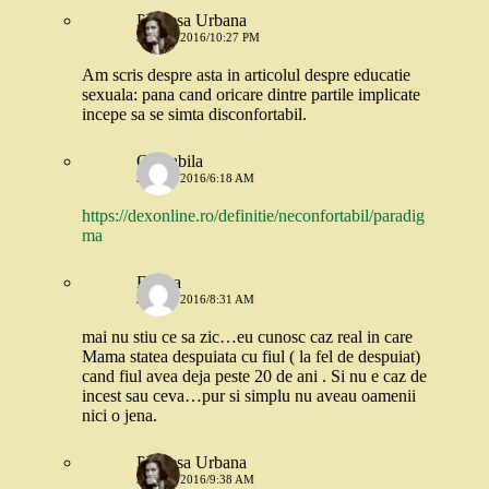
Printesa Urbana
30 MAI 2016/10:27 PM
Am scris despre asta in articolul despre educatie
sexuala: pana cand oricare dintre partile implicate
incepe sa se simta disconfortabil.
Contabila
31 MAI 2016/6:18 AM
https://dexonline.ro/definitie/neconfortabil/paradig
ma
Emma
31 MAI 2016/8:31 AM
mai nu stiu ce sa zic…eu cunosc caz real in care
Mama statea despuiata cu fiul ( la fel de despuiat)
cand fiul avea deja peste 20 de ani . Si nu e caz de
incest sau ceva…pur si simplu nu aveau oamenii
nici o jena.
Printesa Urbana
31 MAI 2016/9:38 AM