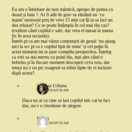
Eu am o întrebare de non mămică, apropo de partea cu
dusul și baia ?. Ar fi atât de grav sa rămână un ‘cu
mami’ neonorat preț de vreo 15 min cat îți ia sa faci un
dus relaxat? Ce se poate întâmpla în cel mai rău caz?
(evident când copilul e safe, dar vrea el musai la mama
fix în acea secunda).
Întreb pt ca am mai văzut comentarii de genul ‘nu ajung
nici la wc pt ca e copilul lipit de mine’ și cel puțin în
acest moment mi se pare cumplita perspectiva. Înțeleg
ca vrei sa stai mereu cu puiul tău, mai ales când e
bebelus și în fiecare moment descoperi ceva nou, dar
totuși nu e un pic exagerat sa trăim lipite de ei inclusiv
după aceea?
Printesa Urbana
31 MAI 2016/9:36 AM
Daca nu ai cu cine sa lasi copilul mic cat tu faci
dus, nu e o chestiune de alegere.
Emma
31 MAI 2016/9:50 AM