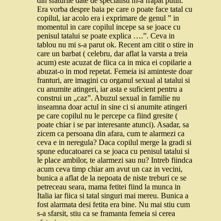
din sfaturile date de specialisti m-a frapat putin.
Era vorba despre baia pe care o poate face tatal cu
copilul, iar acolo era i exprimare de genul ” in
momentul in care copilul incepe sa se joace cu
penisul tatalui se poate explica ….”. Ceva in
tablou nu mi s-a parut ok. Recent am citit o stire in
care un barbat ( celebru, dar aflat la varsta a treia
acum) este acuzat de fiica ca in mica ei copilarie a
abuzat-o in mod repetat. Femeia isi aminteste doar
franturi, are imagini cu organul sexual al tatalui si
cu anumite atingeri, iar asta e suficient pentru a
construi un „caz”. Abuzul sexual in familie nu
inseamna doar actul in sine ci si anumite atingeri
pe care copilul nu le percepe ca fiind gresite (
poate chiar i se par interesante atunci). Asadar, sa
zicem ca persoana din afara, cum te alarmezi ca
ceva e in neregula? Daca copilul merge la gradi si
spune educatoarei ca se joaca cu penisul tatalui si
le place ambilor, te alarmezi sau nu? Intreb fiindca
acum ceva timp chiar am avut un caz in vecini,
bunica a aflat de la nepoata de niste treburi ce se
petreceau seara, mama fetitei fiind la munca in
Italia iar fiica si tatal singuri mai mereu. Bunica a
fost alarmata desi fetita era bine. Nu mai stiu cum
s-a sfarsit, stiu ca se framanta femeia si cerea