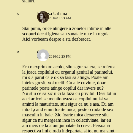
sfaturi.
Printesa Urbana
31 MAI 2016/10:53 AM
Stai putin, orice atingere a zonelor intime in alte
scopuri decat igiena sau sanatate nu e in regula.
Aici vorbeam despre a sta dezbracat.
deea
31 MAI 2016/12:25 PM
Era o exprimare acolo, stiu sigur xa era, se referea
la joaca copilului cu organul genital al parintelui,
mi s-a parut ca e ok sa lasi sa atinga. Poate am
inteles gresit, voi reciti. Cu alte cuvinte, doar
parintele poate atinge copilul dar invers nu?
Nu stiu ce sa zic nici la faza cu privitul. Desi tot in
acel articol se mentioneaza ca copilul nu isi va
aminti la maturitate, stiu sigur ca nu e asa. Eu am
intrat ,cand eram foarte mica, peste o ruda de sex
masculin in baie. Zic foarte mica deoarece stiu
sigur ca nu mergeam inca in colectivitate, iar eu
am mers de la 2 ani jumatate la cresa. Persoana
respectiva imi e ruda indepartata si tot nu ma simt