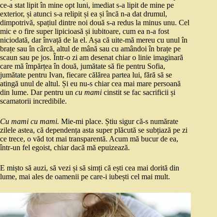
ce-a stat lipit în mine opt luni, imediat s-a lipit de mine pe
exterior, și atunci s-a relipit și ea și încă n-a dat drumul,
dimpotrivă, spațiul dintre noi două s-a redus la minus unu. Cel
mic e o fire super lipicioasă și iubitoare, cum ea n-a fost
niciodată, dar învață de la el. Așa că uite-mă mereu cu unul în
brațe sau în cârcă, altul de mână sau cu amândoi în brațe pe
scaun sau pe jos. Într-o zi am desenat chiar o linie imaginară
care mă împărțea în două, jumătate să fie pentru Sofia,
jumătate pentru Ivan, fiecare călărea partea lui, fără să se
atingă unul de altul. Și eu nu-s chiar cea mai mare persoană
din lume. Dar pentru un
cu mami
cinstit se fac sacrificii și
scamatorii incredibile.
Cu mami cu mami.
Mie-mi place. Știu sigur că-s numărate
zilele astea, că dependența asta super plăcută se subțiază pe zi
ce trece, o văd tot mai transparentă. Acum mă bucur de ea,
într-un fel egoist, chiar dacă mă epuizează.
E mișto să auzi, să vezi și să simți că ești cea mai dorită din
lume, mai ales de oamenii pe care-i iubești cel mai mult.