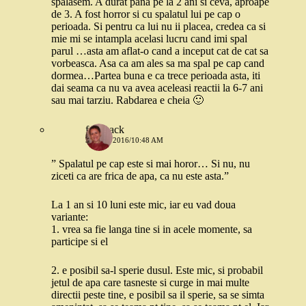
spalasem. A durat pana pe la 2 ani si ceva, aproape
de 3. A fost horror si cu spalatul lui pe cap o
perioada. Si pentru ca lui nu ii placea, credea ca si
mie mi se intampla acelasi lucru cand imi spal
parul …asta am aflat-o cand a inceput cat de cat sa
vorbeasca. Asa ca am ales sa ma spal pe cap cand
dormea…Partea buna e ca trece perioada asta, iti
dai seama ca nu va avea aceleasi reactii la 6-7 ani
sau mai tarziu. Rabdarea e cheia 🙂
feedback
31 MAI 2016/10:48 AM
” Spalatul pe cap este si mai horor… Si nu, nu
ziceti ca are frica de apa, ca nu este asta.”
La 1 an si 10 luni este mic, iar eu vad doua
variante:
1. vrea sa fie langa tine si in acele momente, sa
participe si el
2. e posibil sa-l sperie dusul. Este mic, si probabil
jetul de apa care tasneste si curge in mai multe
directii peste tine, e posibil sa il sperie, sa se simta