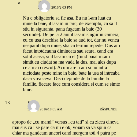
Dana
2 IUNIE 2016/2:03 PM
Nu e obligatoriu sa fie asa. Eu nu l-am luat cu
mine la baie, il lasam in tarc, de exemplu, ca sa il
stiu in siguranta, pana fugeam la baie (30
secunde). De pe la 2 ani il lasam singur in camera,
eu cu usa deschisa la baie sa aud tot, dar nu venea
neaparat dupa mine, stia ca termin repede. Dus am
facut intotdeauna dimineata sau seara, cand era
sotul acasa, si il lasam cu el (fiind baiat m-am
simtit eu ciudat sa ma vada la dus, mai ales dupa
ce a mai crescut). Acum are 5 ani si nu intra
niciodata peste mine in baie, bate la usa si intreaba
daca vrea ceva. Deci depinde de la familie la
familie, fiecare face cum considera si cum se simte
bine.
Robo
31 MAI 2016/10:05 AM
RĂSPUNDE
apropo de „cu mami” versus „cu tati” si ca zicea cineva
mai sus ca i se pare ca nu e ok, voiam sa va spun ca
chiar ma gandeam uneori cand mergem toti 4 patru pe