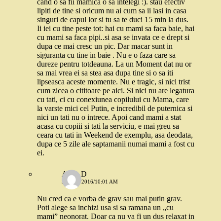
cand o sa fii mamica o sa intelegi :). stau efectiv
lipiti de tine si oricum nu ai cum sa ii lasi in casa
singuri de capul lor si tu sa te duci 15 min la dus.
Ii iei cu tine peste tot: hai cu mami sa faca baie, hai
cu mami sa faca pipi..si asa se invata ce e drept si
dupa ce mai cresc un pic. Dar macar sunt in
siguranta cu tine in baie . Nu e o faza care sa
dureze pentru totdeauna. La un Moment dat nu or
sa mai vrea ei sa stea asa dupa tine si o sa iti
lipseasca aceste momente. Nu e tragic, si nici trist
cum zicea o cititoare pe aici. Si nici nu are legatura
cu tati, ci cu conexiunea copilului cu Mama, care
la varste mici cel Putin, e incredibil de puternica si
nici un tati nu o intrece. Apoi cand mami a stat
acasa cu copiii si tati la serviciu, e mai greu sa
ceara cu tati in Weekend de exemplu, asa deodata,
dupa ce 5 zile ale saptamanii numai mami a fost cu
ei.
Alina D
31 MAI 2016/10:01 AM
Nu cred ca e vorba de grav sau mai putin grav.
Poti alege sa inchizi usa si sa ramana un „cu
mami” neonorat. Doar ca nu va fi un dus relaxat in