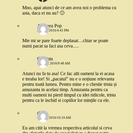
Mno, apai atunci de ce am avea noi o problema cu
asta, daca ei nu au? 🙂
Andreea Pop
31 MAI 2016/4:43 PM
Mie mi se pare foarte deplasat…chiar se poate
numi pacat sa faci asa ceva….
Cafeluta
4 IUNIE 2016/9:48 AM
Atunci nu fa tu asa! Ce fac alti oameni la ei acasa
e treaba lor! Si „pacatul” nu e o noțiune relevanta
pentru toată lumea. Pentru mine e o chestie trista și
amuzanta in acelasi timp. Amuzanta pentru ca
multi oameni isi pierd timpul cu idei ridicole, trista
pentru ca le inchid si copiilor lor mințile cu ele.
deea
31 MAI 2016/10:19 AM
Eu am citit la vremea respectiva articolul si ceva