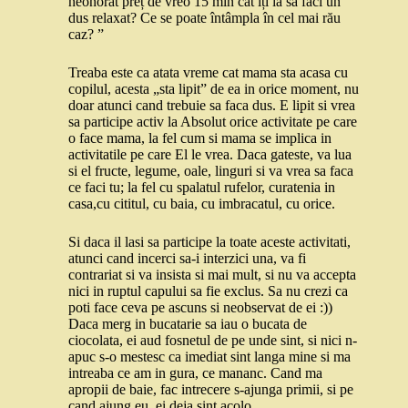
neonorat preț de vreo 15 min cat îți ia sa faci un
dus relaxat? Ce se poate întâmpla în cel mai rău
caz? ”
Treaba este ca atata vreme cat mama sta acasa cu
copilul, acesta „sta lipit” de ea in orice moment, nu
doar atunci cand trebuie sa faca dus. E lipit si vrea
sa participe activ la Absolut orice activitate pe care
o face mama, la fel cum si mama se implica in
activitatile pe care El le vrea. Daca gateste, va lua
si el fructe, legume, oale, linguri si va vrea sa faca
ce faci tu; la fel cu spalatul rufelor, curatenia in
casa,cu cititul, cu baia, cu imbracatul, cu orice.
Si daca il lasi sa participe la toate aceste activitati,
atunci cand incerci sa-i interzici una, va fi
contrariat si va insista si mai mult, si nu va accepta
nici in ruptul capului sa fie exclus. Sa nu crezi ca
poti face ceva pe ascuns si neobservat de ei :))
Daca merg in bucatarie sa iau o bucata de
ciocolata, ei aud fosnetul de pe unde sint, si nici n-
apuc s-o mestesc ca imediat sint langa mine si ma
intreaba ce am in gura, ce mananc. Cand ma
apropii de baie, fac intrecere s-ajunga primii, si pe
cand ajung eu, ei deja sint acolo.