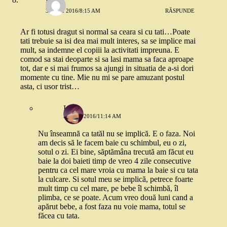
31 MAI 2016/8:15 AM
RĂSPUNDE
Ar fi totusi dragut si normal sa ceara si cu tati…Poate
tati trebuie sa isi dea mai mult interes, sa se implice mai
mult, sa indemne el copiii la activitati impreuna. E
comod sa stai deoparte si sa lasi mama sa faca aproape
tot, dar e si mai frumos sa ajungi in situatia de a-si dori
momente cu tine. Mie nu mi se pare amuzant postul
asta, ci usor trist…
Ioana
31 MAI 2016/11:14 AM
Nu înseamnă ca tatăl nu se implică. E o faza. Noi
am decis să le facem baie cu schimbul, eu o zi,
sotul o zi. Ei bine, săptămâna trecută am făcut eu
baie la doi baieti timp de vreo 4 zile consecutive
pentru ca cel mare vroia cu mama la baie si cu tata
la culcare. Si sotul meu se implică, petrece foarte
mult timp cu cel mare, pe bebe îl schimbă, îl
plimba, ce se poate. Acum vreo două luni cand a
apărut bebe, a fost faza nu voie mama, totul se
făcea cu tata.