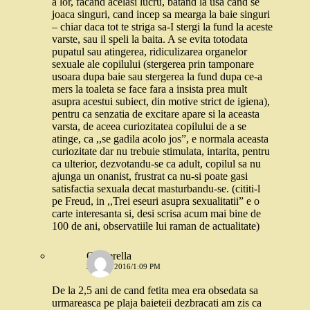
a lor, facand acelasi lucru, batand la usa cand se
joaca singuri, cand incep sa mearga la baie singuri
– chiar daca tot te striga sa-I stergi la fund la aceste
varste, sau il speli la baita. A se evita totodata
pupatul sau atingerea, ridiculizarea organelor
sexuale ale copilului (stergerea prin tamponare
usoara dupa baie sau stergerea la fund dupa ce-a
mers la toaleta se face fara a insista prea mult
asupra acestui subiect, din motive strict de igiena),
pentru ca senzatia de excitare apare si la aceasta
varsta, de aceea curiozitatea copilului de a se
atinge, ca ,,se gadila acolo jos”, e normala aceasta
curiozitate dar nu trebuie stimulata, intarita, pentru
ca ulterior, dezvotandu-se ca adult, copilul sa nu
ajunga un onanist, frustrat ca nu-si poate gasi
satisfactia sexuala decat masturbandu-se. (cititi-l
pe Freud, in ,,Trei eseuri asupra sexualitatii” e o
carte interesanta si, desi scrisa acum mai bine de
100 de ani, observatiile lui raman de actualitate)
Cinderella
31 MAI 2016/1:09 PM
De la 2,5 ani de cand fetita mea era obsedata sa
urmareasca pe plaja baieteii dezbracati am zis ca