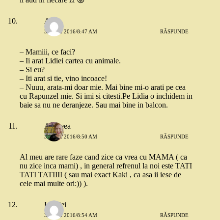
Ana
31 MAI 2016/8:47 AM
RĂSPUNDE
– Mamiii, ce faci?
– Ii arat Lidiei cartea cu animale.
– Si eu?
– Iti arat si tie, vino incoace!
– Nuuu, arata-mi doar mie. Mai bine mi-o arati pe cea
cu Rapunzel mie. Si imi si citesti.Pe Lidia o inchidem in
baie sa nu ne deranjeze. Sau mai bine in balcon.
Andreea
31 MAI 2016/8:50 AM
RĂSPUNDE
Al meu are rare faze cand zice ca vrea cu MAMA ( ca
nu zice inca mami) , in general refrenul la noi este TATI
TATI TATIIII ( sau mai exact Kaki , ca asa ii iese de
cele mai multe ori:)) ).
Lorelei
31 MAI 2016/8:54 AM
RĂSPUNDE