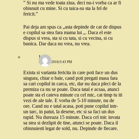
” Si nu ma vede toata ziua, deci nu-i vorba ca ar fi
obisnuit cu mine. Si cu taica-su sta la fel de
fericit.”
Pai deja am spus ca „asta depinde de cat de dispus
e copilul sa stea fara mama lui „. Daca el este
dispus si vrea, sta si cu tata, si cu vecina, si cu
bunica. Dar daca nu vrea, nu vrea.
Ioana
31 MAI 2016/3:43 PM
Exista si varianta fericita in care poti face un dus
singura, chiar o baie, cand poti pregati masa fara
sa cari copilul in carca, etc, dar nu daca pleci de la
premiza ca nu se poate. Daca tatal e acsaa, atunci
poate sta el cateva minute cu cel mic, cat timp tu iti
vezi de ale tale. E vorba de 5-10 minute, nu de
ore. Cand nu e tatal acasa, poti pune copilul intr-
un tarc, in patut, la desene, etc si sa faci un dus
rapid. Nu dureaza 15 minute. Daca cel mic invata
sa stea si dezlipit de tine, atunci se poate. Daca il
obisnuiesti legat de sold, nu. Depinde de fiecare.