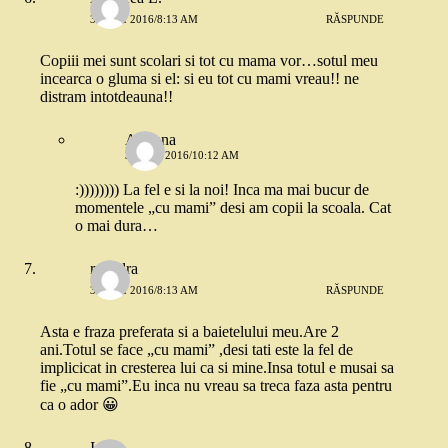
31 MAI 2016/8:13 AM
RĂSPUNDE
Copiii mei sunt scolari si tot cu mama vor…sotul meu
incearca o gluma si el: si eu tot cu mami vreau!! ne
distram intotdeauna!!
Adriana
31 MAI 2016/10:12 AM
:)))))))) La fel e si la noi! Inca ma mai bucur de
momentele „cu mami” desi am copii la scoala. Cat
o mai dura…
ruxadra
31 MAI 2016/8:13 AM
RĂSPUNDE
Asta e fraza preferata si a baietelului meu.Are 2
ani.Totul se face „cu mami” ,desi tati este la fel de
implicicat in cresterea lui ca si mine.Insa totul e musai sa
fie „cu mami”.Eu inca nu vreau sa treca faza asta pentru
ca o ador 😀
Ioana