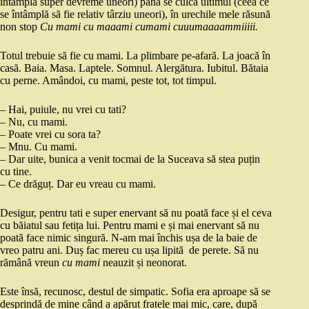
întâmplă super devreme uneori) până se culcă ultimul (ceea ce
se întâmplă să fie relativ târziu uneori), în urechile mele răsună
non stop
Cu mami cu maaami cumami cuuumaaaammiiiii.
Totul trebuie să fie cu mami. La plimbare pe-afară. La joacă în
casă. Baia. Masa. Laptele. Somnul. Alergătura. Iubitul. Bătaia
cu perne. Amândoi, cu mami, peste tot, tot timpul.
– Hai, puiule, nu vrei cu tati?
– Nu, cu mami.
– Poate vrei cu sora ta?
– Mnu. Cu mami.
– Dar uite, bunica a venit tocmai de la Suceava să stea puțin
cu tine.
– Ce drăguț. Dar eu vreau cu mami.
Desigur, pentru tati e super enervant să nu poată face și el ceva
cu băiatul sau fetița lui. Pentru mami e și mai enervant să nu
poată face nimic singură. N-am mai închis ușa de la baie de
vreo patru ani. Duș fac mereu cu ușa lipită de perete. Să nu
rămână vreun
cu mami
neauzit și neonorat.
Este însă, recunosc, destul de simpatic. Sofia era aproape să se
desprindă de mine când a apărut fratele mai mic, care, după