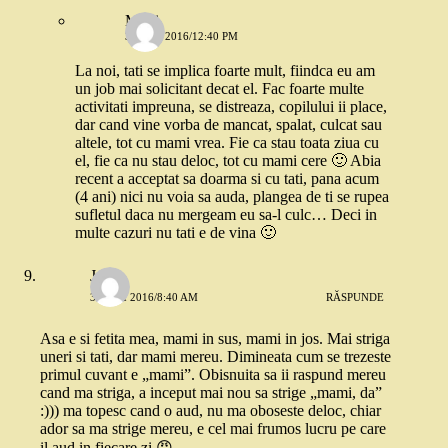
Moni
31 MAI 2016/12:40 PM
La noi, tati se implica foarte mult, fiindca eu am
un job mai solicitant decat el. Fac foarte multe
activitati impreuna, se distreaza, copilului ii place,
dar cand vine vorba de mancat, spalat, culcat sau
altele, tot cu mami vrea. Fie ca stau toata ziua cu
el, fie ca nu stau deloc, tot cu mami cere 🙂 Abia
recent a acceptat sa doarma si cu tati, pana acum
(4 ani) nici nu voia sa auda, plangea de ti se rupea
sufletul daca nu mergeam eu sa-l culc… Deci in
multe cazuri nu tati e de vina 🙂
July
31 MAI 2016/8:40 AM
RĂSPUNDE
Asa e si fetita mea, mami in sus, mami in jos. Mai striga
uneri si tati, dar mami mereu. Dimineata cum se trezeste
primul cuvant e „mami”. Obisnuita sa ii raspund mereu
cand ma striga, a inceput mai nou sa strige „mami, da”
:))) ma topesc cand o aud, nu ma oboseste deloc, chiar
ador sa ma strige mereu, e cel mai frumos lucru pe care
il aud in fiecare zi 😡