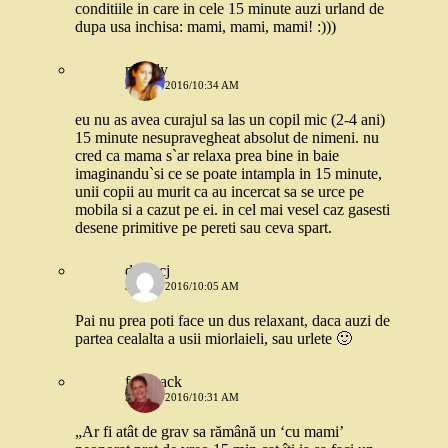
conditiile in care in cele 15 minute auzi urland de
dupa usa inchisa: mami, mami, mami! :)))
maddy
31 MAI 2016/10:34 AM
eu nu as avea curajul sa las un copil mic (2-4 ani)
15 minute nesupravegheat absolut de nimeni. nu
cred ca mama s`ar relaxa prea bine in baie
imaginandu`si ce se poate intampla in 15 minute,
unii copii au murit ca au incercat sa se urce pe
mobila si a cazut pe ei. in cel mai vesel caz gasesti
desene primitive pe pereti sau ceva spart.
dianacj
31 MAI 2016/10:05 AM
Pai nu prea poti face un dus relaxant, daca auzi de
partea cealalta a usii miorlaieli, sau urlete 🙂
feedback
31 MAI 2016/10:31 AM
„Ar fi atât de grav sa rămână un ‘cu mami’