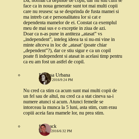
Da, normal ca depinde de copil, dar nu stiu cum se
face ca in noua generatie sunt tot mai multi copii
care nu reusesc sa se desprinda de fusta mamei si
ma intreb cat e personalitatea lor si cat e
dependenta mamelor de ei. Constat ca exemplul
meu de mai sus e o exceptie in ziua de azi.
Doar ca n-as pune in antiteza „atasat” vs
„independent”, inteleg ideea ta si nu-mi vine in
minte altceva in loc de „atasat’ (poate chiar
„dependent”?), dar ce stiu sigur e ca un copil
poate fi independent si atasat in acelasi timp pentru
ca eu am fost un astfel de copil.
Printesa Urbana
2 IUNIE 2016/9:24 PM
Nu cred ca stim ca acum sunt mai multi copii de
un fel sau de altul, nu cred ca a stat cineva sa-i
numere atunci si acum. Atunci femeile se
intorceau la munca la 5 luni, asta stim, cum erau
copiii aceia fara mamele lor, nu prea stim.
feedback
31 MAI 2016/6:32 PM