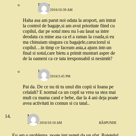
Estera
31 MAI 2016/10:39 AM
Haha asa am parut noi odata la aroport, am intrat
la control de bagaje,si am avut prioritate fiind cu
copilul, dar pe sotul meu nu l-au lasat sa intre
deodata cu mine asa ca el a ramas la coada,si eu
ma chinuiam singura cu bagajele,caruciorul si
copilul…in timp ce faceam asta,a ajuns intr-un
final si sotul,care bietu a primit mustrari aspre de
de la oameni ca ce tata iresponsabil si nesimtit?
Ioana
31 MAI 2016/3:45 PM
Pai da. De ce nu tii tu unul din copii si Ioana pe
celalalt? E normal ca un copil sa vrea sa stea mai
mult cu mama cand e bebe, dar la 4 ani deja poate
avea activitati in comun si cu tatal..
Miky
31 MAI 2016/10:16 AM
RĂSPUNDE
Eu am o problema, poate imi puteti da un sfat. Baietelul