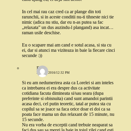
In cel mai rau caz cred ca ar plange din toti
rarunchii, si in aceste conditii nu-ti tihneste nici tie
nimic (adica nu stiu, dar eu n-as putea sa fac
„relaxata” un dus auzindu-l plangand) asa incat…
raman usile deschise.
Eu o scapare mai am cand e sotul acasa, si sta cu
ei, dar si atunci ma viziteaza in baie la fiecare cinci
secunde :))
Rox
31 MAI 2016/12:32 PM
Si eu am nedumerirea asta ca Lorelei si am inteles
ca intrebarea ei era despre dus ca activitate
cotidiana facuta dimineata si/sau seara (dupa
preferinte si obisnuita) cand sunt amandoi parintii
acasa deci, cel putin teoretic, tatal ar putea sta cu
copilul sa se joace sa faca orice doar ei doi ca sa
poata face mama un dus relaxant de 15 minute, nu
15 secunde.
Nu era vorba de exceptii cand trebuie neaparat sa
faci dus sau sa mergi la baie in toiul zilei cand esti