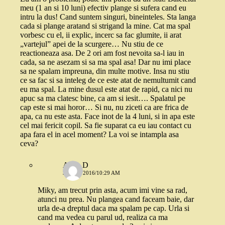
meu (1 an si 10 luni) efectiv plange si sufera cand eu
intru la dus! Cand suntem singuri, bineinteles. Sta langa
cada si plange aratand si strigand la mine. Cat ma spal
vorbesc cu el, ii explic, incerc sa fac glumite, ii arat
„vartejul” apei de la scurgere… Nu stiu de ce
reactioneaza asa. De 2 ori am fost nevoita sa-l iau in
cada, sa ne asezam si sa ma spal asa! Dar nu imi place
sa ne spalam impreuna, din multe motive. Insa nu stiu
ce sa fac si sa inteleg de ce este atat de nemultumit cand
eu ma spal. La mine dusul este atat de rapid, ca nici nu
apuc sa ma clatesc bine, ca am si iesit…. Spalatul pe
cap este si mai horor… Si nu, nu ziceti ca are frica de
apa, ca nu este asta. Face inot de la 4 luni, si in apa este
cel mai fericit copil. Sa fie suparat ca eu iau contact cu
apa fara el in acel moment? La voi se intampla asa
ceva?
Alina D
31 MAI 2016/10:29 AM
Miky, am trecut prin asta, acum imi vine sa rad,
atunci nu prea. Nu plangea cand faceam baie, dar
urla de-a dreptul daca ma spalam pe cap. Urla si
cand ma vedea cu parul ud, realiza ca ma