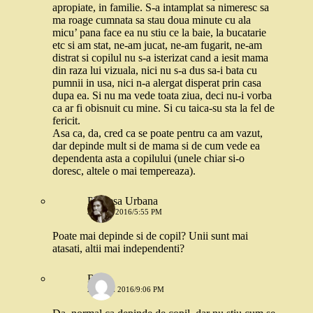
apropiate, in familie. S-a intamplat sa nimeresc sa
ma roage cumnata sa stau doua minute cu ala
micu’ pana face ea nu stiu ce la baie, la bucatarie
etc si am stat, ne-am jucat, ne-am fugarit, ne-am
distrat si copilul nu s-a isterizat cand a iesit mama
din raza lui vizuala, nici nu s-a dus sa-i bata cu
pumnii in usa, nici n-a alergat disperat prin casa
dupa ea. Si nu ma vede toata ziua, deci nu-i vorba
ca ar fi obisnuit cu mine. Si cu taica-su sta la fel de
fericit.
Asa ca, da, cred ca se poate pentru ca am vazut,
dar depinde mult si de mama si de cum vede ea
dependenta asta a copilului (unele chiar si-o
doresc, altele o mai tempereaza).
Printesa Urbana
31 MAI 2016/5:55 PM
Poate mai depinde si de copil? Unii sunt mai
atasati, altii mai independenti?
Rox
2 IUNIE 2016/9:06 PM