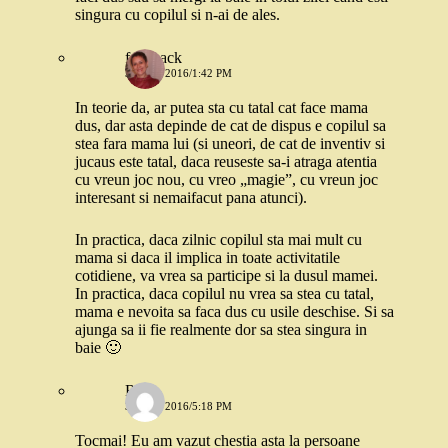
singura cu copilul si n-ai de ales.
feedback
31 MAI 2016/1:42 PM
In teorie da, ar putea sta cu tatal cat face mama
dus, dar asta depinde de cat de dispus e copilul sa
stea fara mama lui (si uneori, de cat de inventiv si
jucaus este tatal, daca reuseste sa-i atraga atentia
cu vreun joc nou, cu vreo „magie”, cu vreun joc
interesant si nemaifacut pana atunci).
In practica, daca zilnic copilul sta mai mult cu
mama si daca il implica in toate activitatile
cotidiene, va vrea sa participe si la dusul mamei.
In practica, daca copilul nu vrea sa stea cu tatal,
mama e nevoita sa faca dus cu usile deschise. Si sa
ajunga sa ii fie realmente dor sa stea singura in
baie 🙂
Rox
31 MAI 2016/5:18 PM
Tocmai! Eu am vazut chestia asta la persoane