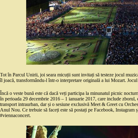
Tot în Parcul Unirii, joi seara micuții sunt invitați să testeze jocul 
îl joacă, transformându-l într-o interpretare originală a lui Mozart. Jocul
Încă o veste bună este că dacă veți participa la minunatul picnic noctur
în perioada 29 decembrie 2016 – 1 ianuarie 2017, care include zborul, c
transport intraurban, dar și o sesiune exclusivă Meet & Greet cu Orches
Anul Nou. Ce trebuie să faceți este să postați pe Facebook, Instagram și
#viennaconcert.