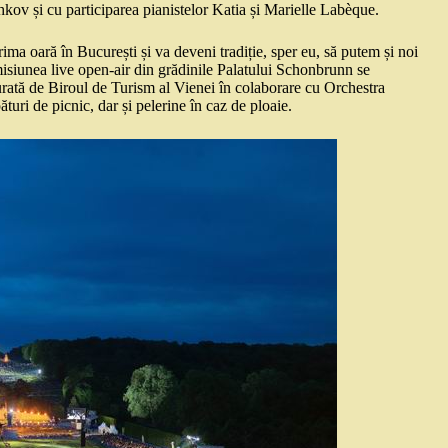
ov și cu participarea pianistelor Katia și Marielle Labèque.
rima oară în București și va deveni tradiție, sper eu, să putem și noi
misiunea live open-air din grădinile Palatului Schonbrunn se
urată de Biroul de Turism al Vienei în colaborare cu Orchestra
turi de picnic, dar și pelerine în caz de ploaie.