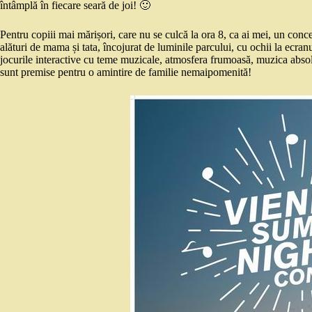
întâmplă în fiecare seară de joi! 🙂
Pentru copiii mai mărișori, care nu se culcă la ora 8, ca ai mei, un conce
alături de mama și tata, încojurat de luminile parcului, cu ochii la ecra
jocurile interactive cu teme muzicale, atmosfera frumoasă, muzica absolut 
sunt premise pentru o amintire de familie nemaipomenită!