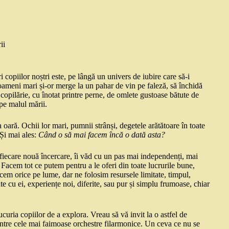
ii
i copiilor noștri este, pe lângă un univers de iubire care să-i
oameni mari și-or merge la un pahar de vin pe faleză, să închidă
 copilărie, cu înotat printre perne, de omlete gustoase bătute de
 pe malul mării.
oară. Ochii lor mari, pumnii strânși, degetele arătătoare în toate
Și mai ales:
Când o să mai facem încă o dată asta?
ă fiecare nouă încercare, îi văd cu un pas mai independenți, mai
 Facem tot ce putem pentru a le oferi din toate lucrurile bune,
acem orice pe lume, dar ne folosim resursele limitate, timpul,
nte cu ei, experiențe noi, diferite, sau pur și simplu frumoase, chiar
ucuria copiilor de a explora. Vreau să vă invit la o astfel de
ntre cele mai faimoase orchestre filarmonice. Un ceva ce nu se