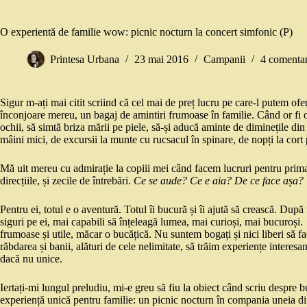
O experientă de familie wow: picnic nocturn la concert simfonic (P)
Printesa Urbana
23 mai 2016
Campanii
4 comentar
Sigur m-ați mai citit scriind că cel mai de preț lucru pe care-l putem ofer
înconjoare mereu, un bagaj de amintiri frumoase în familie. Când or fi 
ochii, să simtă briza mării pe piele, să-și aducă aminte de diminețile din
mâini mici, de excursii la munte cu rucsacul în spinare, de nopți la cort
Mă uit mereu cu admirație la copiii mei când facem lucruri pentru prima 
direcțiile, și zecile de întrebări.
Ce se aude? Ce e aia? De ce face așa?
Pentru ei, totul e o aventură. Totul îi bucură și îi ajută să crească. Dup
siguri pe ei, mai capabili să înțeleagă lumea, mai curioși, mai bucuroși.
frumoase și utile, măcar o bucățică. Nu suntem bogați și nici liberi să f
răbdarea și banii, alături de cele nelimitate, să trăim experiențe interesa
dacă nu unice.
Iertați-mi lungul preludiu, mi-e greu să fiu la obiect când scriu despre b
experiență unică pentru familie: un picnic nocturn în compania uneia di