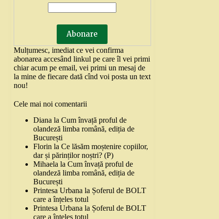
Mulțumesc, imediat ce vei confirma
abonarea accesând linkul pe care îl vei primi
chiar acum pe email, vei primi un mesaj de
la mine de fiecare dată cînd voi posta un text
nou!
Cele mai noi comentarii
Diana
la
Cum învață proful de
olandeză limba română, ediția de
București
Florin
la
Ce lăsăm moștenire copiilor,
dar și părinților noștri? (P)
Mihaela
la
Cum învață proful de
olandeză limba română, ediția de
București
Printesa Urbana
la
Șoferul de BOLT
care a înțeles totul
Printesa Urbana
la
Șoferul de BOLT
care a înțeles totul