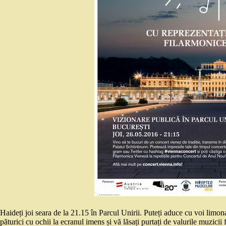
Haideți joi seara de la 21.15 în Parcul Unirii. Puteți aduce cu voi limona
păturici cu ochii la ecranul imens și vă lăsați purtați de valurile muzi