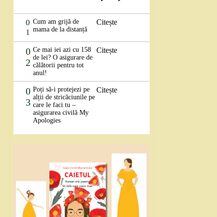
0
Cum am grijă de
Citește
mama de la distanță
1
0
Ce mai iei azi cu 158
Citește
de lei? O asigurare de
2
călătorii pentru tot
anul!
0
Poți să-i protejezi pe
Citește
alții de stricăciunile pe
3
care le faci tu –
asigurarea civilă My
Apologies