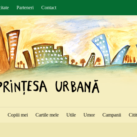
itate
Parteneri
Contact
ă
Copiii mei
Cartile mele
Utile
Umor
Campanii
Citi