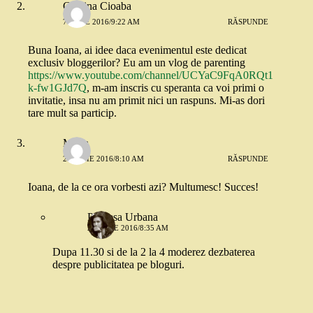
Cristina Cioaba
7 IULIE 2016/9:22 AM
RĂSPUNDE
Buna Ioana, ai idee daca evenimentul este dedicat
exclusiv bloggerilor? Eu am un vlog de parenting
https://www.youtube.com/channel/UCYaC9FqA0RQt1
k-fw1GJd7Q
, m-am inscris cu speranta ca voi primi o
invitatie, insa nu am primit nici un raspuns. Mi-as dori
tare mult sa particip.
Maria
20 IULIE 2016/8:10 AM
RĂSPUNDE
Ioana, de la ce ora vorbesti azi? Multumesc! Succes!
Printesa Urbana
20 IULIE 2016/8:35 AM
Dupa 11.30 si de la 2 la 4 moderez dezbaterea
despre publicitatea pe bloguri.