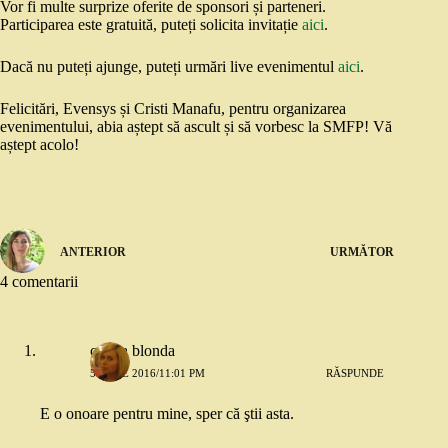
Vor fi multe surprize oferite de sponsori și parteneri.
Participarea este gratuită, puteți solicita invitație
aici
.
Dacă nu puteți ajunge, puteți urmări live evenimentul
aici
.
Felicitări, Evensys și Cristi Manafu, pentru organizarea
evenimentului, abia aștept să ascult și să vorbesc la SMFP! Vă
aștept acolo!
ANTERIOR
URMĂTOR
4 comentarii
copila blonda
5 IULIE 2016/11:01 PM
RĂSPUNDE
E o onoare pentru mine, sper că ştii asta.