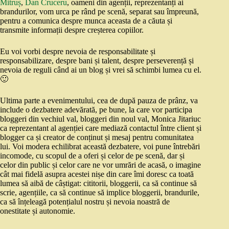
Mitruș
,
Dan Cruceru
, oameni din agenții, reprezentanți ai
brandurilor, vom urca pe rând pe scenă, separat sau împreună,
pentru a comunica despre munca aceasta de a căuta și
transmite informații despre creșterea copiilor.
Eu voi vorbi despre nevoia de responsabilitate și
responsabilizare, despre bani și talent, despre perseverență și
nevoia de reguli când ai un blog și vrei să schimbi lumea cu el.
🙂
Ultima parte a evenimentului, cea de după pauza de prânz, va
include o dezbatere adevărată, pe bune, la care vor participa
bloggeri din vechiul val, bloggeri din noul val, Monica Jitariuc
ca reprezentant al agenției care mediază contactul între client și
blogger ca și creator de conținut și mesaj pentru comunitatea
lui. Voi modera echilibrat această dezbatere, voi pune întrebări
incomode, cu scopul de a oferi și celor de pe scenă, dar și
celor din public și celor care ne vor umrări de acasă, o imagine
cât mai fidelă asupra acestei nișe din care îmi doresc ca toată
lumea să aibă de câștigat: cititorii, bloggerii, ca să continue să
scrie, agențiile, ca să continue să implice bloggerii, brandurile,
ca să înțeleagă potențialul nostru și nevoia noastră de
onestitate și autonomie.