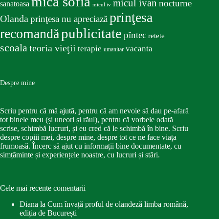
mica sofia
micul ivan
nocturne
sanatoasa
micul iv
prinţesa
Olanda
prinţesa nu apreciază
publicitate
recomandă
pîntec
retete
scoala
teoria vieţii
terapie
vacanta
umanitar
Despre mine
Scriu pentru că mă ajută, pentru că am nevoie să dau pe-afară
tot binele meu (și uneori și răul), pentru că vorbele odată
scrise, schimbă lucruri, și eu cred că le schimbă în bine. Scriu
despre copiii mei, despre mine, despre tot ce ne face viața
frumoasă. Încerc să ajut cu informații bine documentate, cu
simțăminte și experiențele noastre, cu lucruri și stări.
Cele mai recente comentarii
Diana
la
Cum învață proful de olandeză limba română,
ediția de București