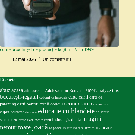
cum era să fii șef de producție la Știri TV în 1999
12 mai 2026
Un comentariu
Etichete
abuz
acasa
amor
Adolescent în România
analyze this
adolescenta
bucureşti-regatul
carte
carti
carti de
ca la școală
cadouri
conectare
carti pentru copii
concurs
parenting
Coronavirus
educatie cu blandete
educatie
cuplu
delicatese
depresie
imagini
fashion
gradinita
sexuala
emigrare
evenimente copii
joacă
nemuritoare
mancare
la joacă în străinătate
limite