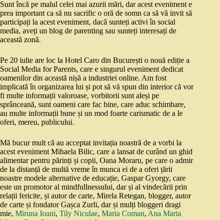
Sunt încă pe malul celei mai azurii mări, dar acest eveniment e
prea important ca să nu sacrific o oră de somn ca să vă invit să
participați la acest eveniment, dacă sunteți activi în social
media, aveți un blog de parenting sau sunteți interesați de
această zonă.
Pe 20 iulie are loc la Hotel Caro din București o nouă ediție a
Social Media for Parents, care e singurul eveniment dedicat
oamenilor din această nișă a industriei online. Am fost
implicată în organizarea lui și pot să vă spun din interior că vor
fi multe informații valoroase, vorbitorii sunt aleși pe
sprânceană, sunt oameni care fac bine, care aduc schimbare,
au multe informații bune și un mod foarte carismatic de a le
oferi, mereu, publicului.
Mă bucur mult că au acceptat invitația noastră de a vorbi la
acest eveniment Mihaela Bilic, care a lansat de curând un ghid
alimentar pentru părinți și copii, Oana Moraru, pe care o admir
de la distanță de multă vreme în munca ei de a oferi țării
noastre modele alternative de educație, Gaspar Gyorgy, care
este un promotor al mindfullnessului, dar și al vindecării prin
relații fericite, și autor de carte, Mirela Retegan, blogger, autor
de carte și fondator Gașca Zurli, dar și mulți bloggeri dragi
mie,
Miruna Ioani
,
Tily Niculae
,
Maria Coman
,
Ana Maria