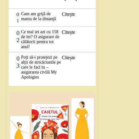
0
Cum am grijă de
Citește
mama de la distanță
1
0
Ce mai iei azi cu 158
Citește
de lei? O asigurare de
2
călătorii pentru tot
anul!
0
Poți să-i protejezi pe
Citește
alții de stricăciunile pe
3
care le faci tu –
asigurarea civilă My
Apologies