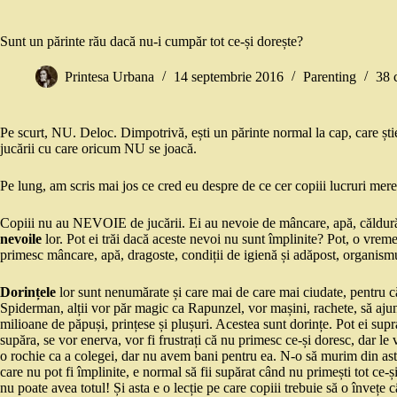
Sunt un părinte rău dacă nu-i cumpăr tot ce-și dorește?
Printesa Urbana
14 septembrie 2016
Parenting
38 
Pe scurt, NU. Deloc. Dimpotrivă, ești un părinte normal la cap, care ști
jucării cu care oricum NU se joacă.
Pe lung, am scris mai jos ce cred eu despre de ce cer copiii lucruri mereu
Copiii nu au NEVOIE de jucării. Ei au nevoie de mâncare, apă, căldură, 
nevoile
lor. Pot ei trăi dacă aceste nevoi nu sunt împlinite? Pot, o vrem
primesc mâncare, apă, dragoste, condiții de igienă și adăpost, organismu
Dorințele
lor sunt nenumărate și care mai de care mai ciudate, pentru că
Spiderman, alții vor păr magic ca Rapunzel, vor mașini, rachete, să aju
milioane de păpuși, prințese și plușuri. Acestea sunt dorințe. Pot ei sup
supăra, se vor enerva, vor fi frustrați că nu primesc ce-și doresc, dar 
o rochie ca a colegei, dar nu avem bani pentru ea. N-o să murim din asta
care nu pot fi împlinite, e normal să fii supărat când nu primești tot ce-ș
nu poate avea totul! Și asta e o lecție pe care copiii trebuie să o învețe