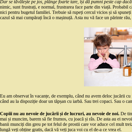
Dar se tăvălește pe jos, plânge foarte tare, își dă pumni peste cap dac
nimic, sunt frustrați, e normal, frustrarea face parte din viață. Probabil c
nici pentru bugetul familiei. Trebuie să rupeți cercul vicios și să spuneț
cazul să mai cumpărați încă o mașinuță. Asta nu vă face un părinte rău, 
Eu am observat în vacanțe, de exemplu, când nu avem deloc jucării cu no
când au la dispoziție doar un tăpșan cu iarbă. Sau trei copaci. Sau o cana
Copiii nu au nevoie de jucării și de lucruri, au nevoie de noi.
De timp
mai și muncim, barem să fie frumos, cu joacă și râs. De asta au ei nevoie
banii munciți din greu pe tot felul de prostii care vor aduce cel mult trei
lungă veți obține gratis, dacă vă veți juca voi cu el de-a ce vrea el.