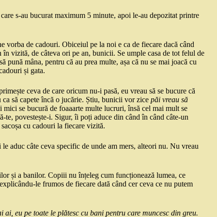
de care s-au bucurat maximum 5 minute, apoi le-au depozitat printre
e vorba de cadouri. Obiceiul pe la noi e ca de fiecare dacă când
 în vizită, de câteva ori pe an, bunicii. Se umple casa de tot felul de
e să pună mâna, pentru că au prea multe, așa că nu se mai joacă cu
cadouri și gata.
 primește ceva de care oricum nu-i pasă, eu vreau să se bucure că
u ca să capete încă o jucărie. Știu, bunicii vor zice
păi vreau să
ei mici se bucură de foaaarte multe lucruri, însă cel mai mult se
că-te, povestește-i. Sigur, îi poți aduce din când în când câte-un
sacoșa cu cadouri la fiecare vizită.
i le aduc câte ceva specific de unde am mers, alteori nu. Nu vreau
lor și a banilor. Copiii nu înțeleg cum funcționează lumea, ce
, explicându-le frumos de fiecare dată când cer ceva ce nu putem
ai ai, eu pe toate le plătesc cu bani pentru care muncesc din greu.