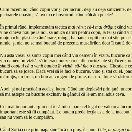
Cum facem noi când copiii vor și cer lucruri, deși au deja suficiente, 
picioarele noastre, să avem ce boscorodi când călcăm pe ele?
În primul rând, implementăm tactica
mai răruț că-i mai drăguț
când vin
vine cineva nou pe la noi, să aducă daruri pentru copii, la fel și când vin
muțunachi, plastice cântătoare, mingi, baloane, copiii nu mai știu pe c
nimic, și nici nu se mai bucură de prezența musafirilor, doar îi caută de 
Nu asta vreau să simtă copiii mei când vin oameni în vizită, bucurie că
vin oameni în vizită, să interacționeze cu ei din curiozitate și plăcere, n
simtă copilul că a venit bunica în vizită, să-i fac o bucurie
. Chestia e c
bucură să se joace. Dacă vrei să le faci o bucurie, vino și stai cu el, joa
mărunțiș, un fruct, un borcan cu gem de prune, dar nu-i bine să răstorni 
Apoi, și noi practicăm același lucru. Când am deplasări prin țară, uneor
să mă aștepte cu bucurie exclusiv la gândul că le-am mai adus ceva.
Cel mai important argument însă mi se pare cel legat de valoarea lucruri
important este să fii cumpătat. Le putem preda lecția asta de la început
sau nu vrem să le cumpărăm.
Când Sofia cere prin magazine încă un pluș, îi spun:
Uite, tu plușuri m