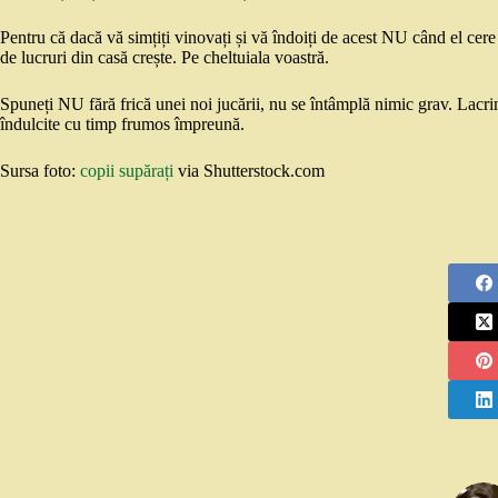
Pentru că dacă vă simțiți vinovați și vă îndoiți de acest NU când el cere 
de lucruri din casă crește. Pe cheltuiala voastră.
Spuneți NU fără frică unei noi jucării, nu se întâmplă nimic grav. Lacrimi
îndulcite cu timp frumos împreună.
Sursa foto:
copii supărați
via Shutterstock.com