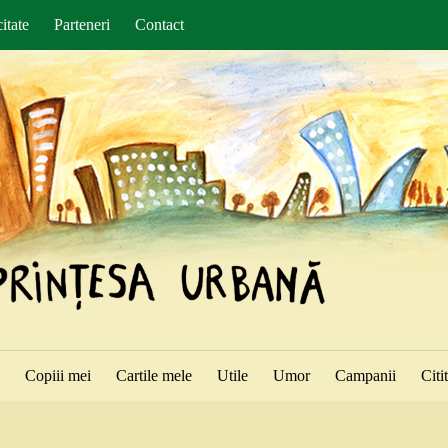
itate
Parteneri
Contact
ă
Copiii mei
Cartile mele
Utile
Umor
Campanii
Citi