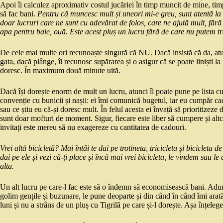
Apoi îi calculez aproximativ costul jucăriei în timp muncit de mine, t
să fac bani.
Pentru că muncesc mult și uneori mi-e greu, sunt atentă la f
doar lucruri care ne sunt cu adevărat de folos, care ne ajută mult, făr
apa pentru baie, ouă. Este acest pluș un lucru fără de care nu putem t
De cele mai multe ori recunoaște singură că NU. Dacă insistă că da, atun
gata, dacă plânge, îi recunosc supărarea și o asigur că se poate liniști 
doresc. În maximum două minute uită.
Dacă își dorește enorm de mult un lucru, atunci îl poate pune pe lista c
convenție cu bunicii și nașii: ei îmi comunică bugetul, iar eu cumpăr cado
sau ce știu eu că-și doresc mult. În felul acesta ei învață să prioritizeze d
sunt doar mofturi de moment. Sigur, fiecare este liber să cumpere și altc
invitați este mereu să nu exagereze cu cantitatea de cadouri.
Vrei altă bicicletă? Mai întâi te dai pe trotineta, tricicleta și bicicleta d
dai pe ele și vezi că-ți place și încă mai vrei bicicleta, le vindem sau 
alta.
Un alt lucru pe care-l fac este să o îndemn să economisească bani. Adu
golim gențile și buzunare, le pune deoparte și din când în când îmi arată 
luni și nu a strâns de un pluș cu Tigrilă pe care și-l dorește. Așa înțelege