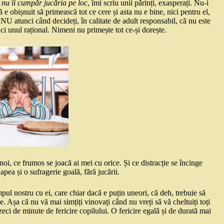
ă nu îi cumpăr jucăria pe loc
, îmi scriu unii părinți, exasperați. Nu-i
ă e obișnuit să primească tot ce cere și asta nu e bine, nici pentru el,
i NU atunci când decideți, în calitate de adult responsabil, că nu este
ci unul rațional. Nimeni nu primește tot ce-și dorește.
i, ce frumos se joacă ai mei cu orice. Și ce distracție se încinge
pea și o sufragerie goală, fără jucării.
ul nostru cu ei, care chiar dacă e puțin uneori, că deh, trebuie să
. Așa că nu vă mai simțiți vinovați când nu vreți să vă cheltuiți toți
zeci de minute de fericire copilului. O fericire egală și de durată mai