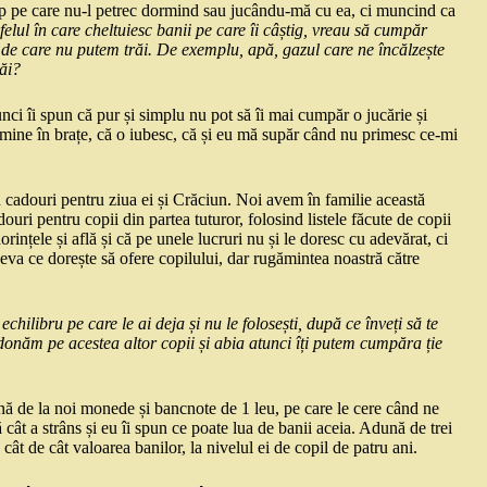
imp pe care nu-l petrec dormind sau jucându-mă cu ea, ci muncind ca
elul în care cheltuiesc banii pe care îi câștig, vreau să cumpăr
ă de care nu putem trăi. De exemplu, apă, gazul care ne încălzește
răi?
ci îi spun că pur și simplu nu pot să îi mai cumpăr o jucărie și
la mine în brațe, că o iubesc, că și eu mă supăr când nu primesc ce-mi
u cadouri pentru ziua ei și Crăciun. Noi avem în familie această
uri pentru copii din partea tuturor, folosind listele făcute de copii
orințele și află și că pe unele lucruri nu și le doresc cu adevărat, ci
eva ce dorește să ofere copilului, dar rugămintea noastră către
e echilibru pe care le ai deja și nu le folosești, după ce înveți să te
le donăm pe acestea altor copii și abia atunci îți putem cumpăra ție
nă de la noi monede și bancnote de 1 leu, pe care le cere când ne
cât a strâns și eu îi spun ce poate lua de banii aceia. Adună de trei
 cât de cât valoarea banilor, la nivelul ei de copil de patru ani.