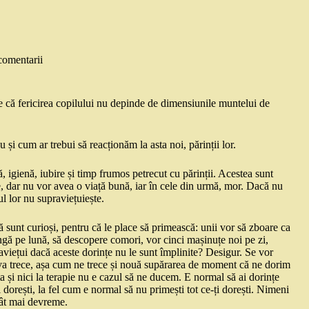
comentarii
e că fericirea copilului nu depinde de dimensiunile muntelui de
 și cum ar trebui să reacționăm la asta noi, părinții lor.
igienă, iubire și timp frumos petrecut cu părinții. Acestea sunt
e, dar nu vor avea o viață bună, iar în cele din urmă, mor. Dacă nu
l lor nu supraviețuiește.
 sunt curioși, pentru că le place să primească: unii vor să zboare ca
ngă pe lună, să descopere comori, vor cinci mașinuțe noi pe zi,
raviețui dacă aceste dorințe nu le sunt împlinite? Desigur. Se vor
le va trece, așa cum ne trece și nouă supărarea de moment că ne dorim
 și nici la terapie nu e cazul să ne ducem. E normal să ai dorințe
i dorești, la fel cum e normal să nu primești tot ce-ți dorești. Nimeni
 cât mai devreme.