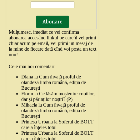
Mulțumesc, imediat ce vei confirma
abonarea accesând linkul pe care îl vei primi
chiar acum pe email, vei primi un mesaj de
la mine de fiecare dată cînd voi posta un text
nou!
Cele mai noi comentarii
Diana
la
Cum învață proful de
olandeză limba română, ediția de
București
Florin
la
Ce lăsăm moștenire copiilor,
dar și părinților noștri? (P)
Mihaela
la
Cum învață proful de
olandeză limba română, ediția de
București
Printesa Urbana
la
Șoferul de BOLT
care a înțeles totul
Printesa Urbana
la
Șoferul de BOLT
care a înțeles totul