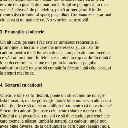
nevoie de o geantă de umăr nouă. Soțul se plânge că nu mai
vede să citească de pe telefon, parcă ar merge un Kindle
(pentru ăsta trebuie să sparg pușculița). Cumnata zice c-ar mai
citi ceva și nu mai are ce. No worries, se rezolvă!
3. Promoțiile și ofertele
Un alt lucru pe care-l fac este să urmăresc reducerile și
promoțiile la lucrurile care mă interesează și, cu lista de
cadouri pentru toată lumea sub nas, cumpăr câte unul imediat
ce văd un preț bun. În felul acesta nici nu rup cardul în două în
luna decembrie, se simte mai puțin la buzunar paguba
cadourilor dacă reușesc să cumpăr în fiecare lună câte ceva, și
la prețuri mai bune.
4. Sertarul cu cadouri
Uneori e bine să fii flexibil, poate un obiect anume nu-i pe
lista nimănui, dar se potrivește foarte bine unuia sau altuia sau
chiar ție, de ce să ratezi un chilipir doar pentru că nu e ziua ta?
Stocul de cadouri (inclusiv cele pentru sine) e mereu util.
Când ai o zi proastă sau nu știi ce să duci cadou prietenei tale
care tocmai a născut, umbli la sertarul cu cadouri, unde poți
avea pitite diverse, de la parfumuri la cărți bune (eapărat noi),