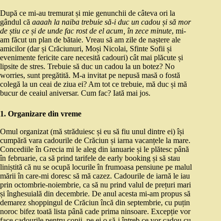
După ce mi-au tremurat și mie genunchii de câteva ori la
gândul că
aaaah la naiba trebuie să-i duc un cadou și să mor
de știu ce și de unde fac rost de el acum, în zece minute
, mi-
am făcut un plan de bătaie. Vreau să am zile de naștere ale
amicilor (dar și Crăciunuri, Moși Nicolai, Sfinte Sofii și
evenimente fericite care necesită cadouri) cât mai plăcute și
lipsite de stres. Trebuie să duc un cadou la un botez? No
worries, sunt pregătită. M-a invitat pe nepusă masă o fostă
colegă la un ceai de ziua ei? Am tot ce trebuie, mă duc și mă
bucur de ceaiul aniversar. Cum fac? Iată mai jos.
1. Organizare din vreme
Omul organizat (mă străduiesc și eu să fiu unul dintre ei) își
cumpără vara cadourile de Crăciun și iarna vacanțele la mare.
Concediile în Grecia mi le aleg din ianuarie și le plătesc până
în februarie, ca să prind tarifele de early booking și să stau
liniștită că nu se ocupă locurile în frumoasa pensiune pe malul
mării în care-mi doresc să mă cazez. Cadourile de iarnă le iau
prin octombrie-noiembrie, ca să nu prind valul de prețuri mari
și înghesuială din decembrie. De anul acesta mi-am propus să
demarez shoppingul de Crăciun încă din septembrie, cu puțin
noroc bifez toată lista până cade prima ninsoare. Excepție vor
face cadourile pentru copii, pe ei o să-i întreb ce vor cadou cu