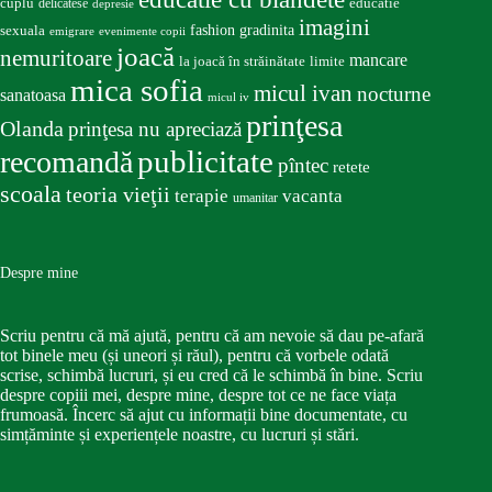
educatie
cuplu
delicatese
depresie
imagini
fashion
gradinita
sexuala
emigrare
evenimente copii
joacă
nemuritoare
mancare
la joacă în străinătate
limite
mica sofia
micul ivan
nocturne
sanatoasa
micul iv
prinţesa
Olanda
prinţesa nu apreciază
publicitate
recomandă
pîntec
retete
scoala
teoria vieţii
terapie
vacanta
umanitar
Despre mine
Scriu pentru că mă ajută, pentru că am nevoie să dau pe-afară
tot binele meu (și uneori și răul), pentru că vorbele odată
scrise, schimbă lucruri, și eu cred că le schimbă în bine. Scriu
despre copiii mei, despre mine, despre tot ce ne face viața
frumoasă. Încerc să ajut cu informații bine documentate, cu
simțăminte și experiențele noastre, cu lucruri și stări.