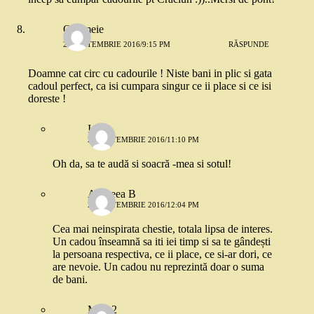
O femeie
20 SEPTEMBRIE 2016/9:15 PM
RĂSPUNDE
Doamne cat circ cu cadourile ! Niste bani in plic si gata
cadoul perfect, ca isi cumpara singur ce ii place si ce isi
doreste !
Ioana
20 SEPTEMBRIE 2016/11:10 PM
Oh da, sa te audă si soacră -mea si sotul!
Andreea B
21 SEPTEMBRIE 2016/12:04 PM
Cea mai neinspirata chestie, totala lipsa de interes.
Un cadou înseamnă sa iti iei timp si sa te gândești
la persoana respectiva, ce ii place, ce si-ar dori, ce
are nevoie. Un cadou nu reprezintă doar o suma
de bani.
Mira 2