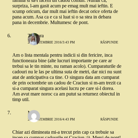
familia si sa-i facem un cadou comun. Numai ca,
surpriza, l-am gasit acum pe emag mult mai ieftin. E
scump oricum, dar mult mai ieftin decat orice oferta de
pana acum. Asa ca e ca si luat si o sa stea in debara
pana in decembrie. Multumesc de pont.
Teodora
20 SEPTEMBRIE 2016/3:43 PM
RĂSPUNDE
Am o lista mentala pentru indicii si din fericire, inca
functioneaza bine (alte lucruri importante pe care ar
trebui sa le tin minte, nu raman acolo). Cumparaturile de
cadouri nu le las pe ultima suta de metri, dar nici nu sunt
atat de anticipativa ca tine. O singura data am cumparat
de prin octombrie un cadou de Craciun si m-am trezit ca
si-a cumparat singura acelasi lucru pe care si-l dorea.
Am avut mare noroc ca am putut sa returnez obiectul in
timp util.
Mary
20 SEPTEMBRIE 2016/4:43 PM
RĂSPUNDE
Chiar azi dimineata mi-a trecut prin cap ca trebuie sa
incep sa cumpar cadourile pt Craciun :))..Mersi de pont!