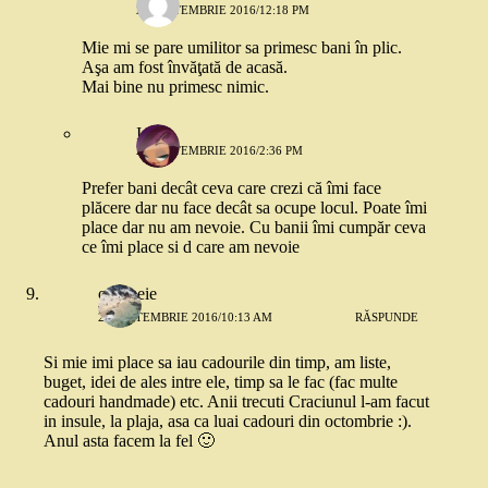
21 SEPTEMBRIE 2016/12:18 PM
Mie mi se pare umilitor sa primesc bani în plic.
Aşa am fost învăţată de acasă.
Mai bine nu primesc nimic.
Ioana
24 SEPTEMBRIE 2016/2:36 PM
Prefer bani decât ceva care crezi că îmi face
plăcere dar nu face decât sa ocupe locul. Poate îmi
place dar nu am nevoie. Cu banii îmi cumpăr ceva
ce îmi place si d care am nevoie
o femeie
21 SEPTEMBRIE 2016/10:13 AM
RĂSPUNDE
Si mie imi place sa iau cadourile din timp, am liste,
buget, idei de ales intre ele, timp sa le fac (fac multe
cadouri handmade) etc. Anii trecuti Craciunul l-am facut
in insule, la plaja, asa ca luai cadouri din octombrie :).
Anul asta facem la fel 🙂