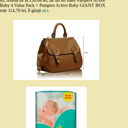
lei, redusă de la 130,64 lei, iar un set mare Pampers Active
Baby 4 Value Pack + Pampers Active Baby GIANT BOX
este 114,79 lei, îl găsiți
aici
.