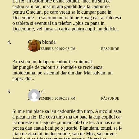
La fix! In octombrie e ziua sotului. .inca nu stiu ce
cadou sa ii fac, insa m-am gandit deja la cadourile
pentru Craciun, pe care vreau sa le cumpar pana in
Decembrie. .o sa arunc un ochi pe Emag ca –ar interesa
o tableta si eventual un telefon ..plus ca pana in
Decembrie, vei lansa si cartea pentru copii..un deliciu..
Copila blonda
20 SEPTEMBRIE 2016/2:23 PM
RĂSPUNDE
Am si eu un dulap cu cadouri, e minunat.
Iar pungile de cadouri si fontitele se recicleaza
intotdeauna, pe sistemul dar din dar. Mai salvam un
copac-doi..
Adina C.
20 SEPTEMBRIE 2016/2:59 PM
RĂSPUNDE
Si mie imi place sa iau cadourile din timp. Articolul asta
a picat la fix. De ceva timp ma tot bate la cap copilul ca
isi doreste un Lego de „numai” 600 de lei. Am zis ca nu
pot sa dau atatia bani pe o jucarie. Planuiam, totusi, sa i-
l iau de ziua lui, in decembrie, sau de Mos, sa convoc