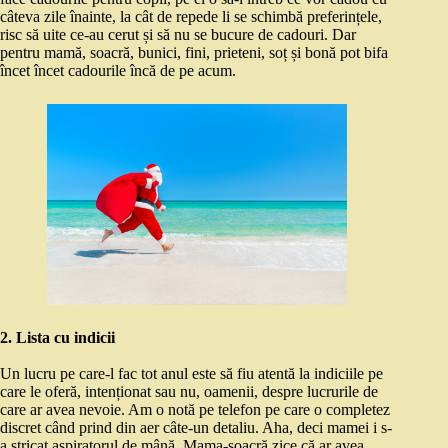
câteva zile înainte, la cât de repede li se schimbă preferințele,
risc să uite ce-au cerut și să nu se bucure de cadouri. Dar
pentru mamă, soacră, bunici, fini, prieteni, soț și bonă pot bifa
încet încet cadourile încă de pe acum.
2. Lista cu indicii
Un lucru pe care-l fac tot anul este să fiu atentă la indiciile pe
care le oferă, intenționat sau nu, oamenii, despre lucrurile de
care ar avea nevoie. Am o notă pe telefon pe care o completez
discret când prind din aer câte-un detaliu. Aha, deci mamei i s-
a stricat aspiratorul de mână. Mama-soacră zice că ar avea