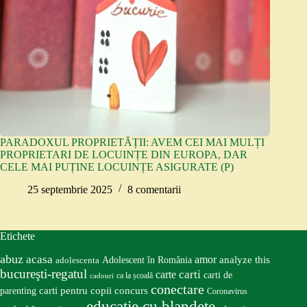
PARADOXUL PROPRIETĂȚII: AVEM CEI MAI MULȚI
PROPRIETARI DE LOCUINȚE DIN EUROPA, DAR
CELE MAI PUȚINE LOCUINȚE ASIGURATE (P)
25 septembrie 2025
8 comentarii
Etichete
abuz
acasa
amor
Adolescent în România
analyze this
adolescenta
bucureşti-regatul
carte
carti
carti de
ca la școală
cadouri
conectare
carti pentru copii
concurs
parenting
Coronavirus
educatie cu blandete