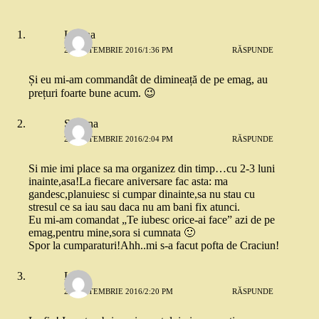
Liliana
20 SEPTEMBRIE 2016/1:36 PM
RĂSPUNDE
Și eu mi-am commandât de dimineață de pe emag, au
prețuri foarte bune acum. 😉
Simona
20 SEPTEMBRIE 2016/2:04 PM
RĂSPUNDE
Si mie imi place sa ma organizez din timp…cu 2-3 luni
inainte,asa!La fiecare aniversare fac asta: ma
gandesc,planuiesc si cumpar dinainte,sa nu stau cu
stresul ce sa iau sau daca nu am bani fix atunci.
Eu mi-am comandat „Te iubesc orice-ai face” azi de pe
emag,pentru mine,sora si cumnata 🙂
Spor la cumparaturi!Ahh..mi s-a facut pofta de Craciun!
Livia
20 SEPTEMBRIE 2016/2:20 PM
RĂSPUNDE