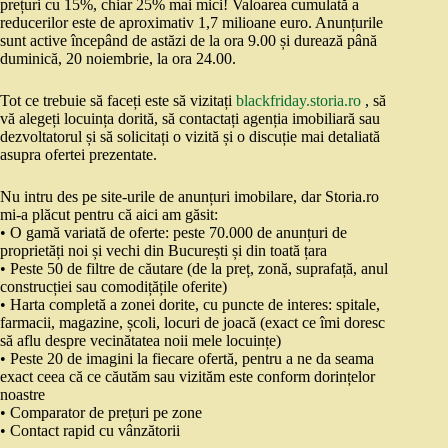
prețuri cu 15%, chiar 25% mai mici! Valoarea cumulată a
reducerilor este de aproximativ 1,7 milioane euro. Anunțurile
sunt active începând de astăzi de la ora 9.00 și durează până
duminică, 20 noiembrie, la ora 24.00.
Tot ce trebuie să faceți este să vizitați
blackfriday.storia.ro
, să
vă alegeți locuința dorită, să contactați agenția imobiliară sau
dezvoltatorul și să solicitați o vizită și o discuție mai detaliată
asupra ofertei prezentate.
Nu intru des pe site-urile de anunțuri imobilare, dar Storia.ro
mi-a plăcut pentru că aici am găsit:
• O gamă variată de oferte: peste 70.000 de anunțuri de
proprietăți noi și vechi din București și din toată țara
• Peste 50 de filtre de căutare (de la preț, zonă, suprafață, anul
construcției sau comodițățile oferite)
• Harta completă a zonei dorite, cu puncte de interes: spitale,
farmacii, magazine, școli, locuri de joacă (exact ce îmi doresc
să aflu despre vecinătatea noii mele locuințe)
• Peste 20 de imagini la fiecare ofertă, pentru a ne da seama
exact ceea că ce căutăm sau vizităm este conform dorințelor
noastre
• Comparator de prețuri pe zone
• Contact rapid cu vânzătorii