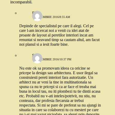
incomparabil.
Robo
19 NOIEMBRIE 2016/8:55 AM
Depinde de specialistul pe care il alegi. Cel pe
care l-am incercat noi a venit cu idei atat de
proaste de layout al peretilor interiori incat am
renuntat si neavand timp sa cautam altul, am facut
noi planul si a iesit foarte bine.
Sara
19 NOIEMBRIE 2016/10:37 PM
Nu este ok sa promovam ideea ca oricine se
pricepe la design sau arhitectura. E usor ilegal sa
construiesti pereti interiori fara autorizatie. Un
arhitect nu ar veni la tine in multinationala sa
spuna ca nu te pricepi si ca ar face el treaba mai
buna in locul tau, nu iti plombezi tu tie dintii acasa
etc. Probabil nu v-ati inteles/potrivit, nu stiu, nu
conteaza, dar profesia fiecaruia ar trebui
respectata. Si mi se pare de preferat sa nu ajungi in
situatia in care sa colaborezi tu cu mesteri pe care
nu i-ai mai vazut niciodata, sa alergi prin depozite