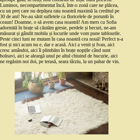
Luminos, necompartimentat încă, într-o zonă care ne plăcea,
cu un preț care nu depășea rata noastră maximă la creditul pe
30 de ani! Ne-au sărit sufletele ca floricelele de porumb în
ceaun! Doamne, o să avem casa noastră! Am mers cu Sofia
adormită în brațe să căutăm gresie, perdele și becuri, ne-am
măsurat și gândit mobila și locurile unde vom pune tablourile.
Peste cinci luni ne mutam în casa noastră cea nouă! Perfect n-a
fost și nici acum nu e, dar e acasă. Aici a venit și Ivan, aici
cresc amândoi, aici îi plimbăm în brațe nopțile când sunt
bolnavi, aici se aleargă unul pe altul chiuind de bucurie, aici
ne regăsim noi doi, pe terasă, seara târziu, la un pahar de vin.