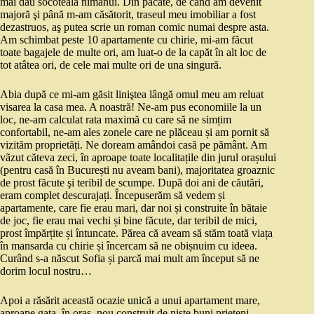
mai dau socoteală nimănui. Din păcate, de când am devenit
majoră şi până m-am căsătorit, traseul meu imobiliar a fost
dezastruos, aş putea scrie un roman comic numai despre asta.
Am schimbat peste 10 apartamente cu chirie, mi-am făcut
toate bagajele de multe ori, am luat-o de la capăt în alt loc de
tot atâtea ori, de cele mai multe ori de una singură.
Abia după ce mi-am găsit liniştea lângă omul meu am reluat
visarea la casa mea. A noastră! Ne-am pus economiile la un
loc, ne-am calculat rata maximă cu care să ne simțim
confortabil, ne-am ales zonele care ne plăceau și am pornit să
vizităm proprietăți. Ne doream amândoi casă pe pământ. Am
vãzut căteva zeci, în aproape toate localitațile din jurul orașului
(pentru casă în București nu aveam bani), majoritatea groaznic
de prost făcute şi teribil de scumpe. După doi ani de căutări,
eram complet descurajați. Începuserăm să vedem și
apartamente, care fie erau mari, dar noi și construite în bătaie
de joc, fie erau mai vechi și bine făcute, dar teribil de mici,
prost împărțite și întuncate. Părea că aveam să stăm toată viața
în mansarda cu chirie și încercam să ne obișnuim cu ideea.
Curând s-a născut Sofia și parcă mai mult am început să ne
dorim locul nostru…
Apoi a răsărit această ocazie unică a unui apartament mare,
aproape gata, în oraș, nou construit de niște buni prieteni.