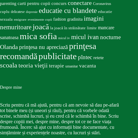
conectare
carti pentru copii
concurs
parenting
Coronavirus
educatie cu blandete
educatie
cuplu
delicatese
depresie
imagini
fashion
gradinita
sexuala
emigrare
evenimente copii
joacă
nemuritoare
mancare
la joacă în străinătate
limite
mica sofia
micul ivan
nocturne
sanatoasa
micul iv
prinţesa
Olanda
prinţesa nu apreciază
publicitate
recomandă
pîntec
retete
scoala
teoria vieţii
terapie
vacanta
umanitar
Despre mine
Scriu pentru că mă ajută, pentru că am nevoie să dau pe-afară
tot binele meu (și uneori și răul), pentru că vorbele odată
scrise, schimbă lucruri, și eu cred că le schimbă în bine. Scriu
despre copiii mei, despre mine, despre tot ce ne face viața
frumoasă. Încerc să ajut cu informații bine documentate, cu
simțăminte și experiențele noastre, cu lucruri și stări.