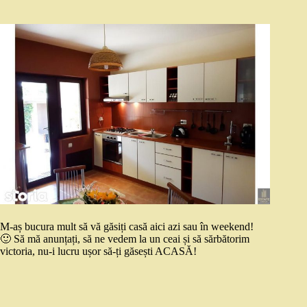
M-aș bucura mult să vă găsiți casă aici azi sau în weekend!
🙂 Să mă anunțați, să ne vedem la un ceai și să sărbătorim
victoria, nu-i lucru ușor să-ți găsești ACASĂ!