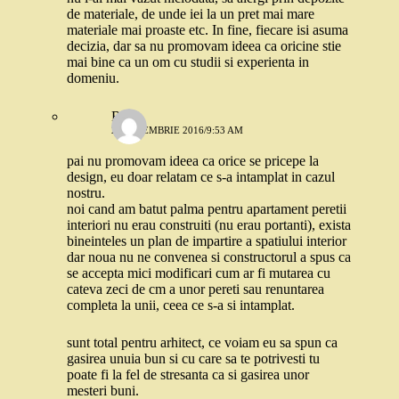
de materiale, de unde iei la un pret mai mare
materiale mai proaste etc. In fine, fiecare isi asuma
decizia, dar sa nu promovam ideea ca oricine stie
mai bine ca un om cu studii si experienta in
domeniu.
Robo
21 NOIEMBRIE 2016/9:53 AM
pai nu promovam ideea ca orice se pricepe la
design, eu doar relatam ce s-a intamplat in cazul
nostru.
noi cand am batut palma pentru apartament peretii
interiori nu erau construiti (nu erau portanti), exista
bineinteles un plan de impartire a spatiului interior
dar noua nu ne convenea si constructorul a spus ca
se accepta mici modificari cum ar fi mutarea cu
cateva zeci de cm a unor pereti sau renuntarea
completa la unii, ceea ce s-a si intamplat.
sunt total pentru arhitect, ce voiam eu sa spun ca
gasirea unuia bun si cu care sa te potrivesti tu
poate fi la fel de stresanta ca si gasirea unor
mesteri buni.