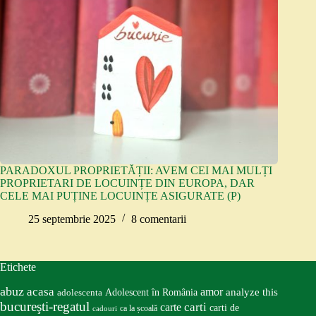
PARADOXUL PROPRIETĂȚII: AVEM CEI MAI MULȚI
PROPRIETARI DE LOCUINȚE DIN EUROPA, DAR
CELE MAI PUȚINE LOCUINȚE ASIGURATE (P)
25 septembrie 2025
8 comentarii
Etichete
abuz
acasa
amor
Adolescent în România
analyze this
adolescenta
bucureşti-regatul
carte
carti
carti de
ca la școală
cadouri