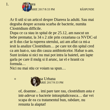
Andreea
3 IANUARIE 2017/8:33 PM
RĂSPUNDE
Ar fi util si un articol despre Diareea la adulti. Sau mai
degraba despre aceasta scarba de bacterie, numita
Clostridium difficile.
Dupa ce ca stau in spital de pe 25.12, am nascut un
bebe prematur, la 34 s 2 zile prin cezariana ca NVDC-ul
ar fi dus clar la ruperea uterului, azi am aflat ca mi-a
iesit la analize Clostridium… pe care tot din spital cred
ca am luat-o, sau din cauza antibioticelor. Habar n-am.
Sunt izolata si nici nu mai pot intra la baietel, am lapte
garla pe care il mulg si il arunc, iar el e hranit cu
formula…
Nici nu mai stiu ce voiam sa spun…
Printesa Urbana
3 IANUARIE 2017/9:33 PM
of, doamne… imi pare tare rau, clostridium asta e
intr-adevar o bacterie intraspitaliceasca… dar vei
scapa de ea cu tratamentul bun, rabdare, nu
renunta la alaptat!