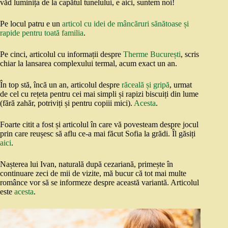
văd luminița de la capătul tunelului, e aici, suntem noi!
Pe locul patru e un
articol cu idei de mâncăruri sănătoase și
rapide pentru toată familia
.
Pe cinci, articolul cu informații despre
Therme București
, scris
chiar la lansarea complexului termal, acum exact un an.
În top stă, încă un an, articolul despre
răceală și gripă
, urmat
de cel cu rețeta pentru cei mai simpli și rapizi biscuiți din lume
(fără zahăr, potriviți și pentru copiii mici).
Acesta
.
Foarte citit a fost și articolul în care vă povesteam despre jocul
prin care reușesc să aflu ce-a mai făcut Sofia la grădi. Îl găsiți
aici
.
Nașterea lui Ivan, naturală după cezariană, primește în
continuare zeci de mii de vizite, mă bucur că tot mai multe
românce vor să se informeze despre această variantă. Articolul
este
acesta
.