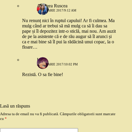
Andreea Ruscea
4 IANUARIE 2017/9:12 AM
Nu renunț nici în ruptul capului! Ar fi culmea. Ma
mulg când ar trebui să mă mulg ca să îi dau sa
pape și îl depozitez intr-o sticlă, mai nou. Am auzit
de pe la asistente că e de rău augur să îl arunci și
ca e mai bine să îl pui la rădăcină unui copac, la o
floare…
Ioana
3 IANUARIE 2017/10:02 PM
Rezistă. O sa fie bine!
Lasă un răspuns
Adresa ta de email nu va fi publicată.
Câmpurile obligatorii sunt marcate
cu
*