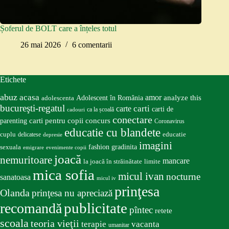
Șoferul de BOLT care a înțeles totul
26 mai 2026
6 comentarii
Etichete
abuz
acasa
amor
Adolescent în România
analyze this
adolescenta
bucureşti-regatul
carte
carti
carti de
ca la școală
cadouri
conectare
carti pentru copii
concurs
parenting
Coronavirus
educatie cu blandete
educatie
cuplu
delicatese
depresie
imagini
fashion
gradinita
sexuala
emigrare
evenimente copii
joacă
nemuritoare
mancare
la joacă în străinătate
limite
mica sofia
micul ivan
nocturne
sanatoasa
micul iv
prinţesa
Olanda
prinţesa nu apreciază
publicitate
recomandă
pîntec
retete
scoala
teoria vieţii
terapie
vacanta
umanitar