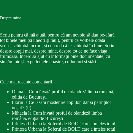
Despre mine
Scriu pentru că mă ajută, pentru că am nevoie să dau pe-afară
tot binele meu (și uneori și răul), pentru că vorbele odată
scrise, schimbă lucruri, și eu cred că le schimbă în bine. Scriu
despre copiii mei, despre mine, despre tot ce ne face viața
frumoasă. Încerc să ajut cu informații bine documentate, cu
simțăminte și experiențele noastre, cu lucruri și stări.
Cele mai recente comentarii
Diana
la
Cum învață proful de olandeză limba română,
ediția de București
Florin
la
Ce lăsăm moștenire copiilor, dar și părinților
noștri? (P)
Mihaela
la
Cum învață proful de olandeză limba
română, ediția de București
Printesa Urbana
la
Șoferul de BOLT care a înțeles totul
Printesa Urbana
la
Șoferul de BOLT care a înțeles totul