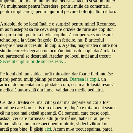
împreună, tot mai mulți, tot mai deciși să facem și să fim bine!
Vă mulțumesc pentru încredere, pentru miile de comentarii,
pentru implicare și pentru ajutorul pe care-l oferiți altor cititori.
Articolul de pe locul întâi e o surpriză pentru mine! Recunosc,
m-aș fi așteptat să fie ceva despre crizele de furie ale copiilor,
despre soluții pentru a invita copilul să coopereze sau despre
tehnologia la vârste fragede. Din fericire, nu. E articolul
despre cheia succesului în cuplu. Așadar, majoritatea dintre noi
simțim corect: degeaba ne ocupăm intens de copii dacă relația
cu partenerul se destramă. Așadar, pe locul întâi anul trecut:
Secretul cuplurilor de succes este…
Pe locul doi, un subiect urât mirositor, dar foarte fierbinte (se
pare) pentru mulți părinți pe internet.
Diareea la copii
, un
articol documentat cu Uptodate. com, cea mai folosită resursă
medicală autorizată din lume, validat cu medic pediatru.
Cel de al treilea cel mai citit și dat mai departe articol a fost
unul pe care l-am scris din disperare, după ce mi-am dat seama
că nu prea mai există speranță. Că oamenii care cresc copii
astăzi, cei care formează adulții de mâine, habar n-au pe ce
lume trăiesc, nu au respect pentru nimic, și deci viitorul nu
arată prea bine. Îl găsiți
aici
. Acum mi-a trecut spaima, parcă