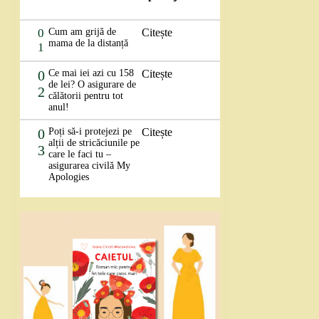
0
Cum am grijă de
Citește
mama de la distanță
1
0
Ce mai iei azi cu 158
Citește
de lei? O asigurare de
2
călătorii pentru tot
anul!
0
Poți să-i protejezi pe
Citește
alții de stricăciunile pe
3
care le faci tu –
asigurarea civilă My
Apologies