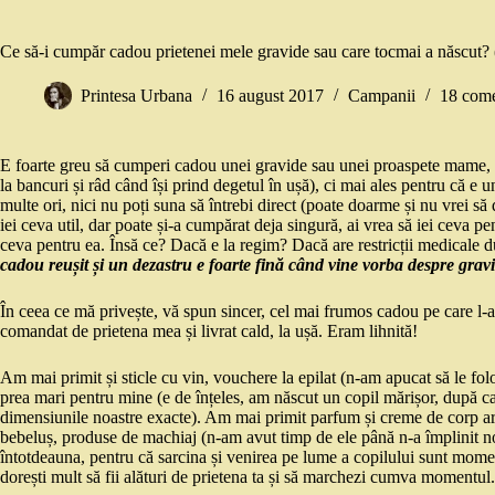
Ce să-i cumpăr cadou prietenei mele gravide sau care tocmai a născut? 
Printesa Urbana
16 august 2017
Campanii
18 come
E foarte greu să cumperi cadou unei gravide sau unei proaspete mame, ș
la bancuri și râd când își prind degetul în ușă), ci mai ales pentru că e
multe ori, nici nu poți suna să întrebi direct (poate doarme și nu vrei să 
iei ceva util, dar poate și-a cumpărat deja singură, ai vrea să iei ceva p
ceva pentru ea. Însă ce? Dacă e la regim? Dacă are restricții medical
cadou reușit și un dezastru e foarte fină când vine vorba despre grav
În ceea ce mă privește, vă spun sincer, cel mai frumos cadou pe care l-a
comandat de prietena mea și livrat cald, la ușă. Eram lihnită!
Am mai primit și sticle cu vin, vouchere la epilat (n-am apucat să le folo
prea mari pentru mine (e de înțeles, am născut un copil mărișor, după ca
dimensiunile noastre exacte). Am mai primit parfum și creme de corp aro
bebeluș, produse de machiaj (n-am avut timp de ele până n-a împlinit no
întotdeauna, pentru că sarcina și venirea pe lume a copilului sunt momente 
dorești mult să fii alături de prietena ta și să marchezi cumva momentul.