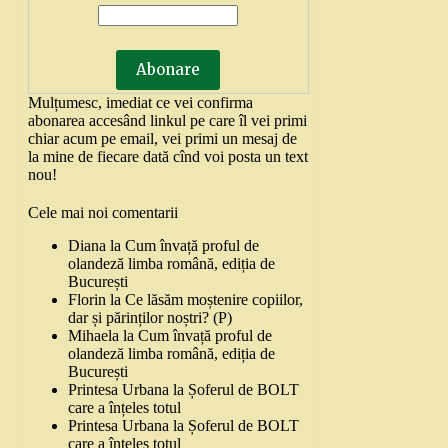
Mulțumesc, imediat ce vei confirma
abonarea accesând linkul pe care îl vei primi
chiar acum pe email, vei primi un mesaj de
la mine de fiecare dată cînd voi posta un text
nou!
Cele mai noi comentarii
Diana
la
Cum învață proful de
olandeză limba română, ediția de
București
Florin
la
Ce lăsăm moștenire copiilor,
dar și părinților noștri? (P)
Mihaela
la
Cum învață proful de
olandeză limba română, ediția de
București
Printesa Urbana
la
Șoferul de BOLT
care a înțeles totul
Printesa Urbana
la
Șoferul de BOLT
care a înțeles totul