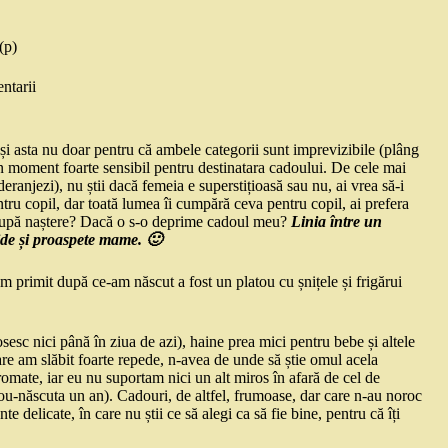
(p)
ntarii
i asta nu doar pentru că ambele categorii sunt imprevizibile (plâng
 un moment foarte sensibil pentru destinatara cadoului. De cele mai
deranjezi), nu știi dacă femeia e superstițioasă sau nu, ai vrea să-i
entru copil, dar toată lumea îi cumpără ceva pentru copil, ai prefera
e după naștere? Dacă o s-o deprime cadoul meu?
Linia între un
ide și proaspete mame. 🙂
m primit după ce-am născut a fost un platou cu șnițele și frigărui
sesc nici până în ziua de azi), haine prea mici pentru bebe și altele
re am slăbit foarte repede, n-avea de unde să știe omul acela
mate, iar eu nu suportam nici un alt miros în afară de cel de
u-născuta un an). Cadouri, de altfel, frumoase, dar care n-au noroc
delicate, în care nu știi ce să alegi ca să fie bine, pentru că îți