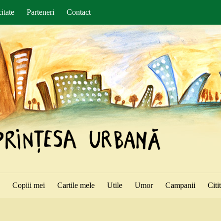
itate
Parteneri
Contact
ă
Copiii mei
Cartile mele
Utile
Umor
Campanii
Citi