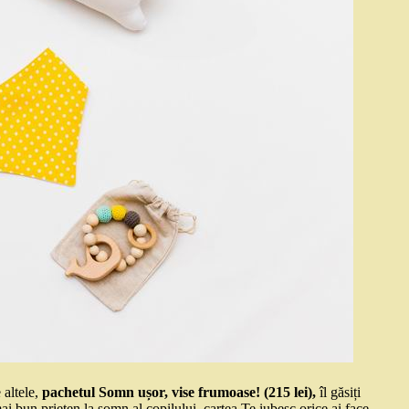
 altele,
pachetul Somn ușor, vise frumoase! (215 lei),
îl găsiți
i bun prieten la somn al copilului, cartea Te iubesc orice ai face