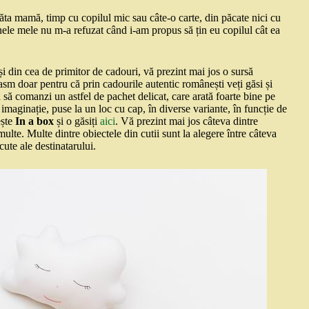
a mamă, timp cu copilul mic sau câte-o carte, din păcate nici cu
enele mele nu m-a refuzat când i-am propus să țin eu copilul cât ea
 și din cea de primitor de cadouri, vă prezint mai jos o sursă
iasm doar pentru că prin cadourile autentic românești veți găsi și
 să comanzi un astfel de pachet delicat, care arată foarte bine pe
 imaginație, puse la un loc cu cap, în diverse variante, în funcție de
ește
In a box
și o găsiți
aici
. Vă prezint mai jos câteva dintre
multe. Multe dintre obiectele din cutii sunt la alegere între câteva
cute ale destinatarului.