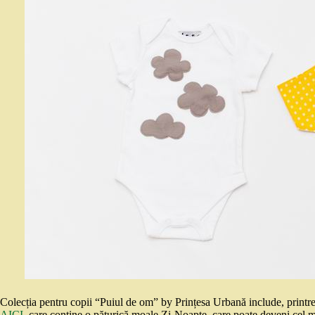
Colecția pentru copii “Puiul de om” by Prințesa Urbană include, printre
AICI
, care conține o păturică moale Zi-Noapte, care poate deveni cel ma