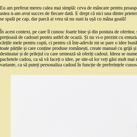
Eu am preferat mereu calea mai simplă: ceva de mâncare pentru proaspăt
astea n-am avut succes de fiecare dată. E drept că nici una dintre priet
se spală pe cap, dar parcă ai vrea să nu suni la ușă cu mâna goală!
În acest context, pe care îl cunosc foarte bine și din postura de oferitor,
prețioasă de cadouri pentru astfel de ocazii. Și nu vi-o prezint cu entuz
cărțile mele pentru copii, ci pentru că într-adevăr mi se pare o idee bună
toate părțile și care conține produse românești, create manual cu grijă și
destinatar și de prilejul cu care urmează să oferiți cadoul. Ideea se num
pachetele cadou, ca să vă faceți o idee, pe site-ul lor veți găsi mult mai 
variante, ca să puteți personaliza cadoul în funcție de preferințele cunos