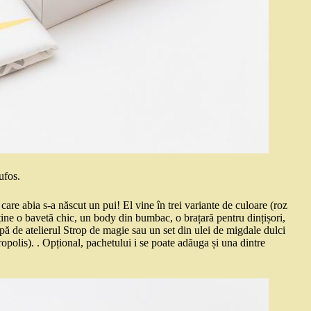
ufos.
 care abia s-a născut un pui! El vine în trei variante de culoare (roz
nține o bavetă chic, un body din bumbac, o brațară pentru dințișori,
apă de atelierul Strop de magie sau un set din ulei de migdale dulci
ropolis). . Opțional, pachetului i se poate adăuga și una dintre